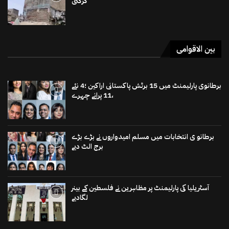
گرگئی
بین الاقوامی
برطانوی پارلیمنٹ میں 15 برٹش پاکستانی اراکین ؛4 نئے
،11 پرانے چہرے
برطانو ی انتخابات میں مسلم امیدواروں نے بڑے بڑے
برج الٹ دیے
آسٹریلیا کی پارلیمنٹ پر مظاہرین نے فلسطین کے بینر
لگادیے