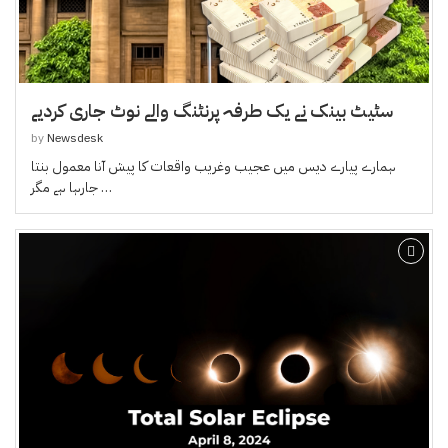
سٹیٹ بینک نے یک طرفہ پرنٹنگ والے نوٹ جاری کردیے
by
Newsdesk
ہمارے پیارے دیس میں عجیب وغریب واقعات کا پیش آنا معمول بنتا
جارہا ہے مگر …