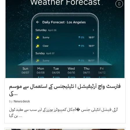
فارسٹ واچ آرٹیفیشل ا نٹیلیجنس کے استعمال سے موسم
کی...
by
Newsdesk
آرٹی فیشل انٹیلی جنس �آجکل کمپیوٹرز یوزرز کے لیے سب سے مفید ٹول
بن گیا …