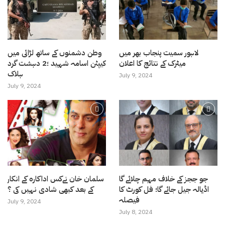
لاہور سمیت پنجاب بھر میں
وطن دشمنوں کے ساتھ لڑائی میں
میٹرک کے نتائج کا اعلان
کیپٹن اسامہ شہید ؛2 دہشت گرد
ہلاک
July 9, 2024
July 9, 2024
جو ججز کے خلاف مہم چلائے گا
سلمان خان نےکس اداکارہ کے انکار
اڈیالہ جیل جائے گا؛ فل کورٹ کا
کے بعد کبھی شادی نہیں کی ؟
فیصلہ
July 9, 2024
July 8, 2024