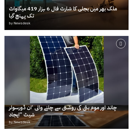
ملک بھر میں بجلی کا شارٹ فال 6 ہزار 419 میگاواٹ
تک پہنچ گیا
by
Newsdesk
چاند اور موم بتی کی روشنی سے چلنے والی ‘ان ڈورسولر
شیٹ “ایجاد
by
Newsdesk