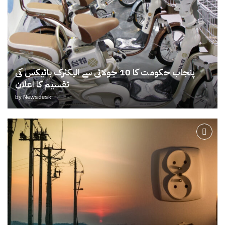
پنجاب حکومت کا 10 جولائی سے الیکٹرک بائیکس کی
تقسیم کا اعلان
by
Newsdesk