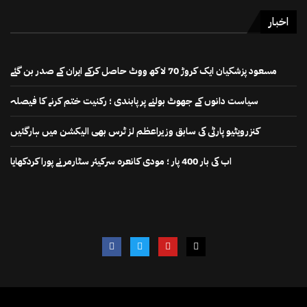
اخبار
مسعود پزشکیان ایک کروڑ 70 لاکھ ووٹ حاصل کرکے ایران کے صدر بن گئے
سیاست دانوں کے جھوٹ بولنے پر پابندی ؛ رکنیت ختم کرنے کا فیصلہ
کنزرویٹیو پارٹی کی سابق وزیراعظم لز ٹرس بھی الیکشن میں ہارگئیں
اب کی بار 400 پار ؛ مودی کانعرہ سرکیئر سٹارمر نے پورا کردکھایا