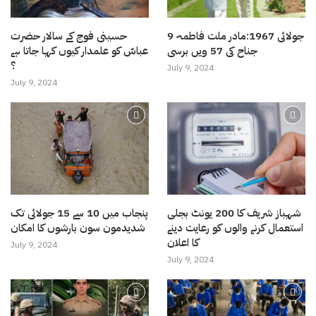
9 جولائی 1967:مادر ملت فاطمہ
حسینی فوج کے سالار حضرت
جناح کی 57 ویں برسی
عباسّ کو علمدار کیوں کہا جاتا ہے
؟
July 9, 2024
July 9, 2024
شہباز شریف کا 200 یونٹ بجلی
پنجاب میں 10 سے 15 جولائی تک
استعمال کرنے والوں کو رعایت دینے
شدیدمون سون بارشوں کا امکان
کا اعلان
July 9, 2024
July 9, 2024