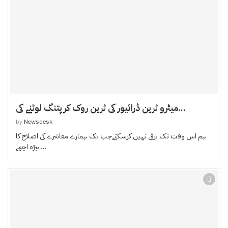
میٹرو ٹرین ڈرائیور کی ٹرین روک کر پتنگ لوٹنے کی...
by
Newsdesk
ہم اس وقت تک ترقی نہیں کرسکتےجب تک ہمارے معاشرے کی اصلاح کا
بیڑہ اچھے …