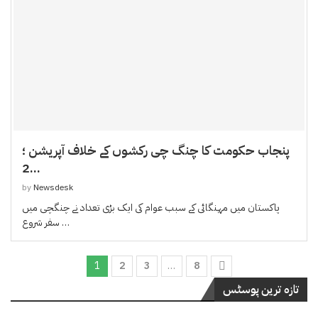
پنجاب حکومت کا چنگ چی رکشوں کے خلاف آپریشن ؛
2...
by
Newsdesk
پاکستان میں مہنگائی کے سبب عوام کی ایک بڑی تعداد نے چنگچی میں
سفر شروع …
1
2
3
…
8
تازہ ترین پوسٹس