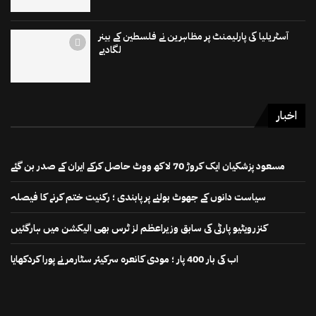
آسٹریلیا کی پارلیمنٹ پر مظاہرین نے فلسطین کے بینر
لگادیے
اخبار
مسعود پزشکیان ایک کروڑ 70 لاکھ ووٹ حاصل کرکے ایران کے صدر بن گئے
سیاست دانوں کے جھوٹ بولنے پر پابندی ؛ رکنیت ختم کرنے کا فیصلہ
کنزرویٹیو پارٹی کی سابق وزیراعظم لز ٹرس بھی الیکشن میں ہارگئیں
اب کی بار 400 پار ؛ مودی کانعرہ سرکیئر سٹارمر نے پورا کردکھایا