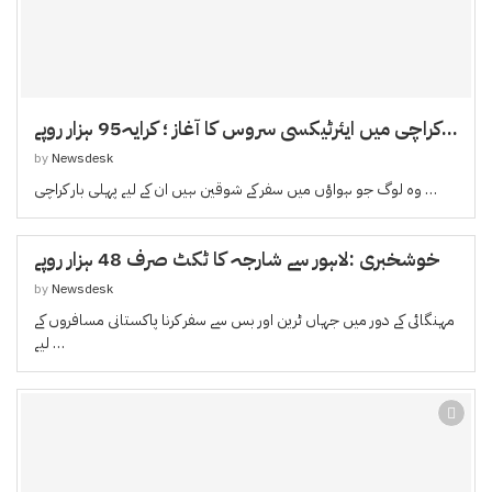
کراچی میں ایئرٹیکسی سروس کا آغاز ؛ کرایہ95 ہزار روپے...
by
Newsdesk
وہ لوگ جو ہواؤں میں سفر کے شوقین ہیں ان کے لیے پہلی بار کراچی …
خوشخبری :لاہور سے شارجہ کا ٹکٹ صرف 48 ہزار روپے
by
Newsdesk
مہنگائی کے دور میں جہاں ٹرین اور بس سے سفر کرنا پاکستانی مسافروں کے
لیے …