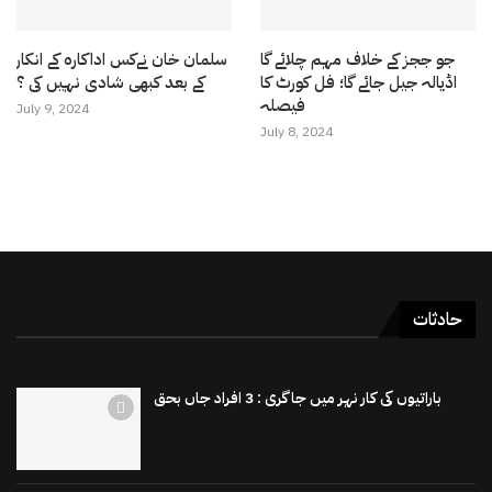
جو ججز کے خلاف مہم چلائے گا
سلمان خان نےکس اداکارہ کے انکار
اڈیالہ جیل جائے گا؛ فل کورٹ کا
کے بعد کبھی شادی نہیں کی ؟
فیصلہ
July 9, 2024
July 8, 2024
حادثات
باراتیوں کی کار نہر میں جاگری : 3 افراد جاں بحق