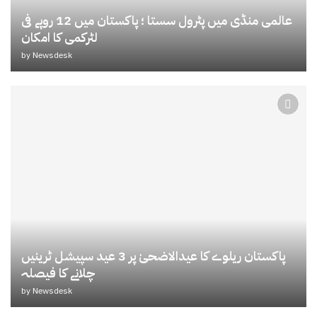
عالمی منڈی میں پٹرول سستا ؛ پاکستان میں 12 روپے فی
لٹرکمی کا امکان
by
Newsdesk
پاکستان ریلوے کا عیدالاضحیٰ پر 3 عید سپیشل ٹرینیں
چلانے کا فیصلہ
by
Newsdesk