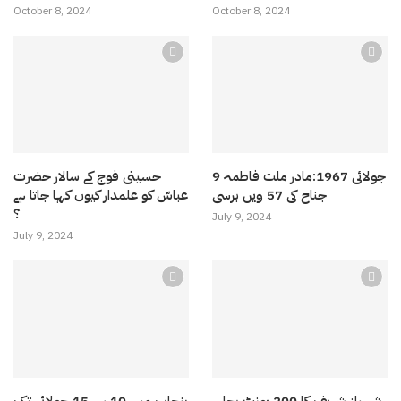
October 8, 2024
October 8, 2024
9 جولائی 1967:مادر ملت فاطمہ
حسینی فوج کے سالار حضرت
جناح کی 57 ویں برسی
عباسّ کو علمدار کیوں کہا جاتا ہے
؟
July 9, 2024
July 9, 2024
شہباز شریف کا 200 یونٹ بجلی
پنجاب میں 10 سے 15 جولائی تک