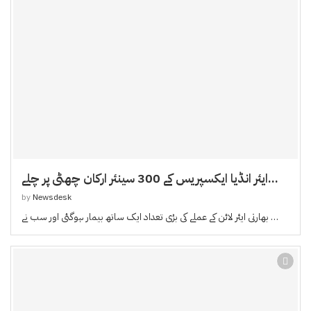
ایئر انڈیا ایکسپریس کے 300 سینئر ارکان چھٹی پر چلے...
by
Newsdesk
بھارتی ایئر لائن کے عملے کی بڑی تعداد ایک ساتھ بیمار ہوگئی اور سب نے …