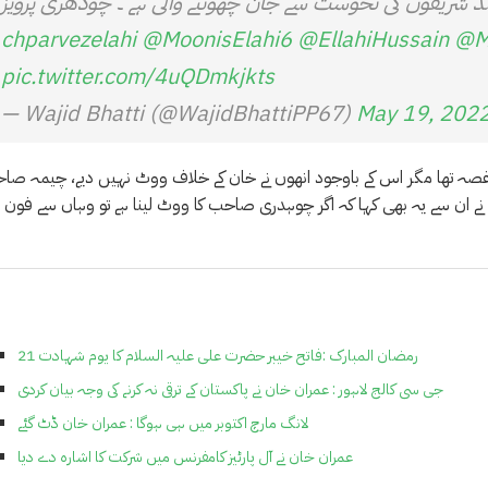
د شریفوں کی نحوست سے جان چھوٹنے والی ہے ۔ چودھری پرویز
@MoonisElahi6
@EllahiHussain
@M
pic.twitter.com/4uQDmkjkts
— Wajid Bhatti (@WajidBhattiPP67)
May 19, 202
 غصہ تھا مگر اس کے باوجود انھوں نے خان کے خلاف ووٹ نہیں دیے، چیمہ صا
 نے ان سے یہ بھی کہا کہ اگر چوہدری صاحب کا ووٹ لینا ہے تو وہاں سے فون
21 رمضان المبارک :فاتح خیبر حضرت علی علیہ السلام کا یوم شہادت
جی سی کالج لاہور : عمران خان نے پاکستان کے ترقی نہ کرنے کی وجہ بیان کردی
لانگ مارچ اکتوبر میں ہی ہوگا : عمران خان ڈٹ گئے
عمران خان نے آل پارٹیز کامفرنس میں شرکت کا اشارہ دے دیا