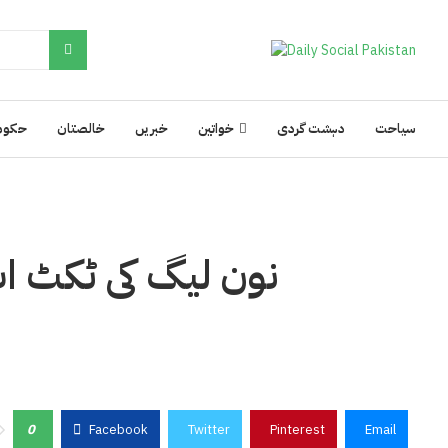
سیاحت
دہشت گردی
خواتین
خبریں
خالصتان
حکوم
نون لیگ کی ٹکٹ اب
0
Facebook
Twitter
Pinterest
Email