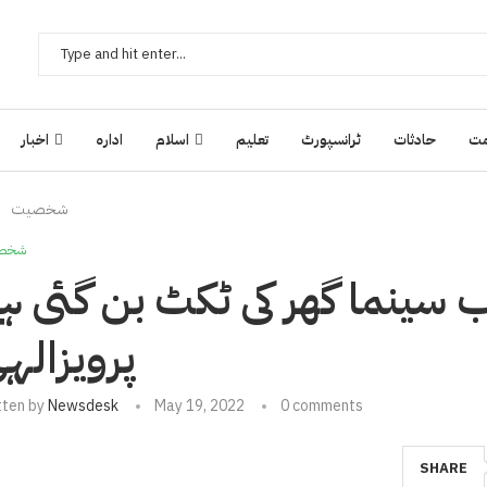
ت
حادثات
ٹرانسپورٹ
تعلیم
اسلام
ادارہ
اخبار
شخصیت
شخص
 سینما گھر کی ٹکٹ بن گئی ہے
پرویزالہ
tten by
Newsdesk
May 19, 2022
0 comments
SHARE