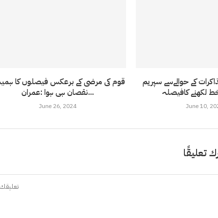
اکرات کے حوالےسے سپریم
قوم کی مرضی کے برعکس فیصلوں کا ہمی
ط لکھنے کافیصلہ
نقصان ہی ہوا :عمران...
June 26, 2024
June 10, 20
ك تعليقًا