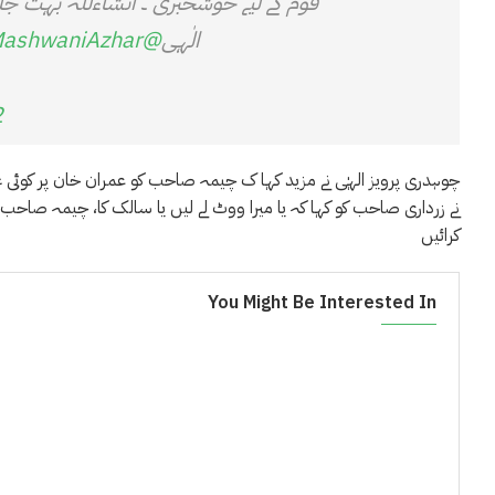
قوم کے لیے خوشخبری ۔ انشاءللہ بہت جل
الٰہی
@chparvezelahi
ashwaniAzhar
2
چوہدری پرویز الہٰی نے مزید کہا ک چیمہ صاحب کو عمران خان پر کوئی
نے زرداری صاحب کو کہا کہ یا میرا ووٹ لے لیں یا سالک کا، چیمہ صاحب
کرائیں
You Might Be Interested In