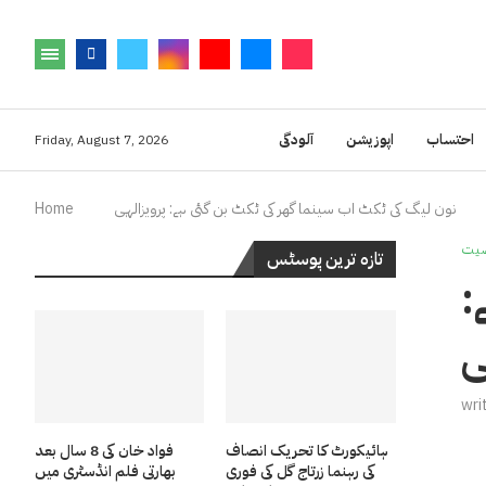
احتساب
اپوزیشن
آلودگی
Friday, August 7, 2026
نون لیگ کی ٹکٹ اب سینما گھر کی ٹکٹ بن گئی ہے: پرویزالہی
Home
یت
تازہ ترین پوسٹس
:
ی
wri
ہائیکورٹ کا تحریک انصاف
فواد خان کی 8 سال بعد
کی رہنما زرتاج گل کی فوری
بھارتی فلم انڈسٹری میں