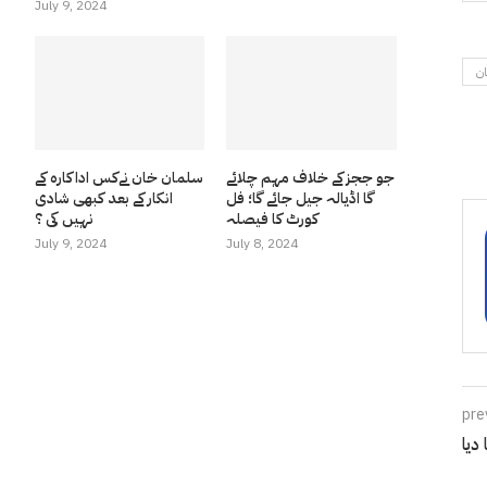
July 9, 2024
ان
جو ججز کے خلاف مہم چلائے
سلمان خان نےکس اداکارہ کے
گا اڈیالہ جیل جائے گا؛ فل
انکار کے بعد کبھی شادی
کورٹ کا فیصلہ
نہیں کی ؟
July 9, 2024
July 8, 2024
pre
دیا