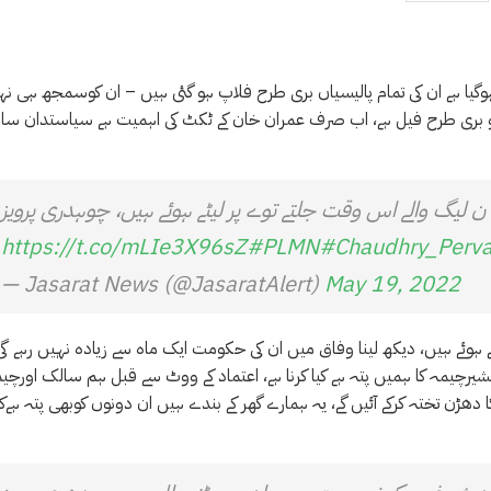
جو بری طرح فیل ہے، اب صرف عمران خان کے ٹکٹ کی اہمیت ہے سیاستدان سا
ن لیگ والے اس وقت جلتے توے پر لیٹے ہوئے ہیں، چوہدری پرویز
https://t.co/mLIe3X96sZ
#PLMN
#Chaudhry_Perva
— Jasarat News (@JasaratAlert)
May 19, 2022
ے ہوئے ہیں، دیکھ لینا وفاق میں ان کی حکومت ایک ماہ سے زیادہ نہیں رہے گی
شیرچیمہ کا ہمیں پتہ ہے کیا کرنا ہے، اعتماد کے ووٹ سے قبل ہم سالک اورچی
اپس آئیں گے اور ان کا دھڑن تختہ کرکے آئیں گے، یہ ہمارے گھر کے بندے ہیں ان دونوں کوبھی پتہ ہےک