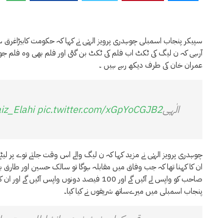
آرہی کہ ن لیگ کی ٹکٹ اب فلم کی ٹکٹ بن گئی اور فلم بھی وہ فلم 
عمران خان کی طرف دیکھ رہے ہیں ۔
الٰہی
pic.twitter.com/xGpYoCGJB2
iz_Elahi
چوہدری پرویز الہٰی نے مزید کہا کہ ن لیگ والے اس وقت جلتے توے پر لیٹ
ان کا کہنا تھا کہ جب وفاق میں مقابلہ ہوگا تو سالک حسین اور طارق ب
صاحب کو واپس لے آئیں گے اور 100 فیصد دونوں و
پنجاب اسمبلی میں میرےساتھ شریفوں نے کیا کیا۔