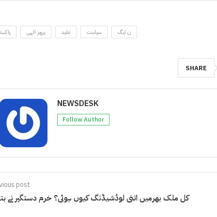
ن لیگ
سیاست
تنقید
پرویز الہی
پاکست
SHARE
NEWSDESK
Follow Author
vious post
کل ملک بھرمیں اتنی لوڈشیڈنگ کیوں ہوئی؟ خرم دستگیر نے بتا 