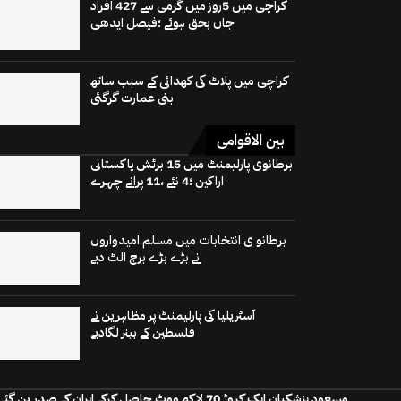
کراچی میں 5روز میں گرمی سے 427 افراد
جاں بحق ہوئے ؛فیصل ایدھی
کراچی میں پلاٹ کی کھدائی کے سبب ساتھ
بنی عمارت گرگئی
بین الاقوامی
برطانوی پارلیمنٹ میں 15 برٹش پاکستانی
اراکین ؛4 نئے ،11 پرانے چہرے
برطانو ی انتخابات میں مسلم امیدواروں
نے بڑے بڑے برج الٹ دیے
آسٹریلیا کی پارلیمنٹ پر مظاہرین نے
فلسطین کے بینر لگادیے
مسعود پزشکیان ایک کروڑ 70 لاکھ ووٹ حاصل کرکے ایران کے صدر بن گئے