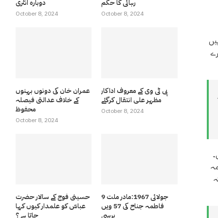
رہائی کا حکم
دوبارہ انٹری
October 8, 2024
October 8, 2024
سپیکر پنجاب اسمبلی چوہدری پرویز الہٰی نے کہا کہ حکومت کابیڑاغرق ہوگیا ہے ان کی تمام پالیسیاں بری طرح فلاپ ہو گئی ہیں – ان کوسمجھ ہی نہیں
رے
پی ٹی وی کے معروف اداکار
عمران خان کی دونوں بہنوں
مظہر علی انتقال کرگئے
کے خلاف عدالتی فیصلہ
محفوظ
October 8, 2024
October 8, 2024
۔
مہ
ہ
9 جولائی 1967:مادر ملت
حسینی فوج کے سالار حضرت
فاطمہ جناح کی 57 ویں
عباسّ کو علمدار کیوں کہا
برسی
جاتا ہے ؟