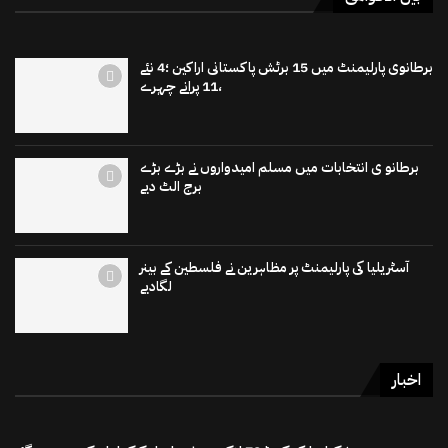
برطانوی پارلیمنٹ میں 15 برٹش پاکستانی اراکین ؛4 نئے
،11 پرانے چہرے
برطانو ی انتخابات میں مسلم امیدواروں نے بڑے بڑے
برج الٹ دیے
آسٹریلیا کی پارلیمنٹ پر مظاہرین نے فلسطین کے بینر
لگادیے
اخبار