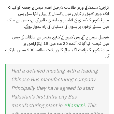
کراچی: سندھ کے وزیر اطلاعات شرجیل انعام میمن نے جمعہ کو کہا کہ
ایک چینی کمپنی نے کراچی میں پاکستان کی پہلی انٹرا سٹی بس
مینوفیکچرنگ کمپنی کے قیام پر رضامندی ظاہر کی ہے، جس سے ملک
میں سستے نرخوں پر بسوں کی دستیابی کی راہ ہموار ہوگی۔
شرجیل میمن نے آج بس کمپنی کے کنٹری منیجر سے ملاقات کی جس
میں فیصلہ کیا گیا کہ آئندہ 20 ماہ میں 18 ایکڑ اراضی پر
مینوفیکچرنگ پلانٹ لگایا جائے گا اور پلانٹ سالانہ 500 بسیں تیار کرے
گا۔
Had a detailed meeting with a leading
Chinese Bus manufacturing company.
Principally they have agreed to start
Pakistan’s first Intra city Bus
manufacturing plant in
#Karachi
. This