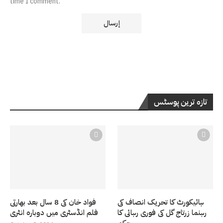
time I comment.
تازہ ترین پوسٹس
ہائیکورٹ کا تحریک انصاف کی
فواد خان کی 8 سال بعد بھارتی
رہنما زرتاج گل کی فوری رہائی کا
فلم انڈسٹری میں دوبارہ انٹری
حکم