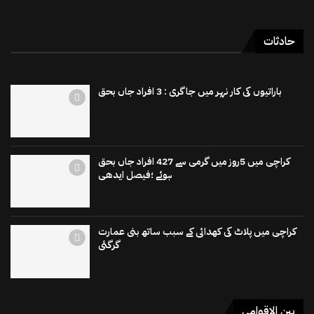
حادثات
باراتیوں کی کار نہر میں جاگری : 3 افراد جاں بحق
کراچی میں 5روز میں گرمی سے 427 افراد جاں بحق
ہوئے ؛فیصل ایدھی
کراچی میں پلاٹ کی کھدائی کے سبب ساتھ بنی عمارت
گرگئی
بین الاقوامی