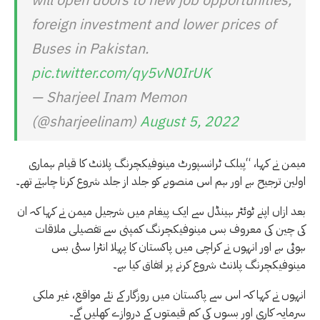
will open doors to new job opportunities,
foreign investment and lower prices of
Buses in Pakistan.
pic.twitter.com/qy5vN0IrUK
— Sharjeel Inam Memon
(@sharjeelinam)
August 5, 2022
میمن نے کہا، “پبلک ٹرانسپورٹ مینوفیکچرنگ پلانٹ کا قیام ہماری
اولین ترجیح ہے اور ہم اس منصوبے کو جلد از جلد شروع کرنا چاہتے تھے۔
بعد ازاں اپنے ٹوئٹر ہینڈل سے ایک پیغام میں شرجیل میمن نے کہا کہ ان
کی چین کی معروف بس مینوفیکچرنگ کمپنی سے تفصیلی ملاقات
ہوئی ہے اور انہوں نے کراچی میں پاکستان کا پہلا انٹرا سٹی بس
مینوفیکچرنگ پلانٹ شروع کرنے پر اتفاق کیا ہے۔
انہوں نے کہا کہ اس سے پاکستان میں روزگار کے نئے مواقع، غیر ملکی
سرمایہ کاری اور بسوں کی کم قیمتوں کے دروازے کھلیں گے۔