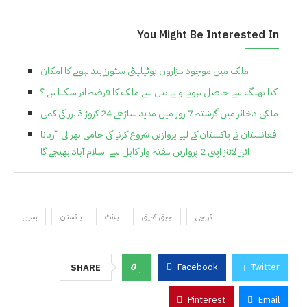
You Might Be Interested In
ملک میں موجود ہزاروں یوٹیلیٹی سٹورز بند ہونے کا امکان
کیا بھنگ سے حاصل ہونے والے تیل سے ملک کا قرضہ اتر سکتا ہے ؟
ملکی ذخائر میں گزشتہ 7 روز میں مذید ساڑھے 24 کروڑ ڈالرز کی کمی
افغانستان نے پاکستان کے لیے پروازیں شروع کرنے کی حامی بھر لی: آریانا
ائیر لائنز اپنی 2 پروازیں ہفتہ وار کابل سے اسلام آباد بھیجے گا
کراچی
چینی کمپنی
پلانٹ
پاکستان
بسیں
0
Facebook
Twitter
SHARE
Pinterest
Email