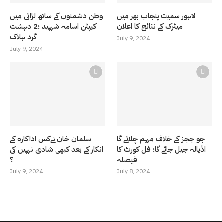
لاہور سمیت پنجاب بھر میں
وطن دشمنوں کے ساتھ لڑائی میں
میٹرک کے نتائج کا اعلان
کیپٹن اسامہ شہید ؛2 دہشت
گرد ہلاک
July 9, 2024
July 9, 2024
جو ججز کے خلاف مہم چلائے گا
سلمان خان نےکس اداکارہ کے
اڈیالہ جیل جائے گا؛ فل کورٹ کا
انکار کے بعد کبھی شادی نہیں کی
فیصلہ
؟
July 9, 2024
July 8, 2024