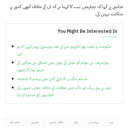
عباسی نے کہا کہ چیئرمین نیب کا کہنا ہے کہ ان کے خلاف کبھی کسی نے
شکایت نہیں کی۔
You Might Be Interested In
حکومت پر تنقید بھرا انٹرویو دینے کے بعد چوہدری پرویز الہٰی کا یو
ٹرن
نوازشریف ہی عوام کو بجلی کے بلوں میں اضافے سے بچائیں گے
:مریم نواز کا دعویٰ
مسلم لیگ ن کا پارٹی آئین میں ترمیم کا فیصلہ
چین نے سی پیک اور پاک چین تعلقات کے خلاف جعلی خبروں کی
افواہوں کو مسترد کر دیا
نیب
سیاستدان
رقم
خاقان عباسی
چئیرمین
اسلام آباد