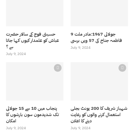
9 جولائی 1967:مادر ملت
حسینی فوج کے سالار حضرت
فاطمہ جناح کی 57 ویں برسی
عباسّ کو علمدار کیوں کہا جاتا
ہے ؟
July 9, 2024
July 9, 2024
شہباز شریف کا 200 یونٹ بجلی
پنجاب میں 10 سے 15 جولائی
استعمال کرنے والوں کو رعایت
تک شدیدمون سون بارشوں کا
دینے کا اعلان
امکان
July 9, 2024
July 9, 2024