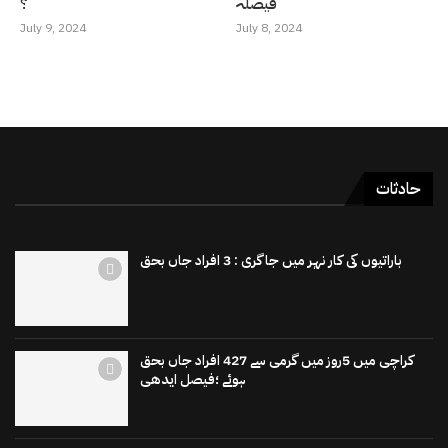
فیصلہ
؟
July 9, 2024
July 8, 2024
حادثات
باراتیوں کی کار نہر میں جاگری : 3 افراد جاں بحق
کراچی میں 5روز میں گرمی سے 427 افراد جاں بحق
ہوئے ؛فیصل ایدھی