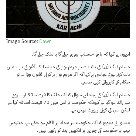
Image Source:
Dawn
انہوں نے کہا کہ یا تو احتساب بیورو چلے گا یا ملک چلے گا۔
مسلم لیگ (ن) کی نائب صدر مریم نواز کی مبینہ لیک آڈیو کے بارے میں
بات کرتے ہوئے عباسی نے کہا کہ اگر مریم نواز نے کوئی قانون توڑا ہے تو
حکام کو کارروائی کرنی چاہیے۔
مسلم لیگ (ن) کے رہنما نے سوال کیا کہ ملک کا قرضہ 50 ارب روپے
سے زائد ہو گیا ہے کیونکہ حکومت نے اس میں 70 فیصد اضافہ کیا ہے
لیکن اس کی کوئی رپورٹ نہیں ہے۔
عباسی نے دعویٰ کیا کہ حکومت ہر محاذ پر ناکام ہو چکی ہے، چیئرمین
نیب نے حکومت کی چوری پر آنکھیں بند کر رکھی ہیں۔