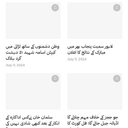
لاہور سمیت پنجاب بھر میں
وطن دشمنوں کے ساتھ لڑائی میں
میٹرک کے نتائج کا اعلان
کیپٹن اسامہ شہید ؛2 دہشت
گرد ہلاک
July 9, 2024
July 9, 2024
جو ججز کے خلاف مہم چلائے گا
سلمان خان نےکس اداکارہ کے
اڈیالہ جیل جائے گا؛ فل کورٹ کا
انکار کے بعد کبھی شادی نہیں کی