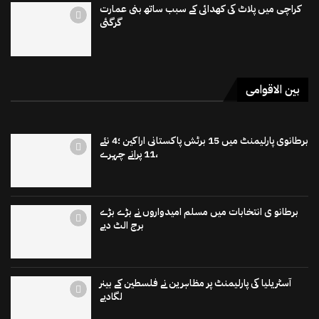
کراچی میں پلاٹ کی کھدائی کے سبب ساتھ بنی عمارت
گرگئی
بین الاقوامی
برطانوی پارلیمنٹ میں 15 برٹش پاکستانی اراکین ؛4 نئے
،11 پرانے چہرے
برطانو ی انتخابات میں مسلم امیدواروں نے بڑے بڑے
برج الٹ دیے
آسٹریلیا کی پارلیمنٹ پر مظاہرین نے فلسطین کے بینر
لگادیے