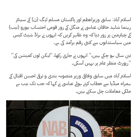
اسلام آباد: سابق وزیراعظم اور پاکستان مسلم لیگ (ن) کے سینئر
رہنما شاہد خاقان عباسی نے منگل کے روز قومی احتساب بیورو (نیب)
کے چیئرمین پر زور دیا کہ وہ ظاہر کریں کہ انہوں نے براڈ شیٹ کیس
میں سیاستدانوں سے کتنی رقم برآمد کی ہے۔
“تین سال ہو چکے ہیں،” انہوں نے جاری رکھا، “لیکن لون کمیشن کی
رپورٹ منظر عام پر نہیں آسکی۔”
اسلام آباد میں سابق وفاقی وزیر منصوبہ بندی و ترقی احسن اقبال کے
ہمراہ میڈیا سے خطاب کرتے ہوئے عباسی نے کہا کہ جب تک نیب ہے
ملکی معاملات چل سکتے ہیں۔