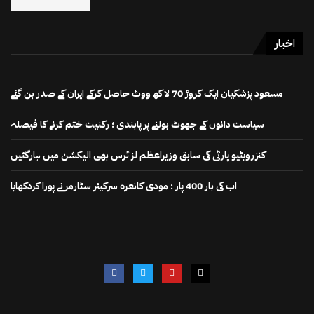
اخبار
مسعود پزشکیان ایک کروڑ 70 لاکھ ووٹ حاصل کرکے ایران کے صدر بن گئے
سیاست دانوں کے جھوٹ بولنے پر پابندی ؛ رکنیت ختم کرنے کا فیصلہ
کنزرویٹیو پارٹی کی سابق وزیراعظم لز ٹرس بھی الیکشن میں ہارگئیں
اب کی بار 400 پار ؛ مودی کانعرہ سرکیئر سٹارمر نے پورا کردکھایا