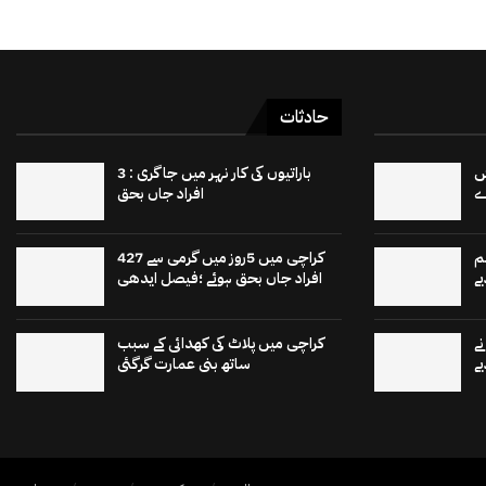
حادثات
 15 برٹش
باراتیوں کی کار نہر میں جاگری : 3
افراد جاں بحق
م
کراچی میں 5روز میں گرمی سے 427
ے
افراد جاں بحق ہوئے ؛فیصل ایدھی
ے
کراچی میں پلاٹ کی کھدائی کے سبب
ے
ساتھ بنی عمارت گرگئی