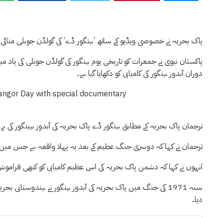
پاک بحریہ نے خصوصی ویڈیو کے ساتھ ’ہنگور ڈے‘ کی گولڈن جوبلی منائی
دوران آبدوز ہنگور کی کامیابی کو دکھایا گیا ہے۔
ترجمان پاک بحریہ کے مطابق ہنگور ڈے پاک بحریہ کی آبدوز ہینگور کی بے م
ترجمان نے کہا کہ دوسری جنگ عظیم کے بعد یہ پہلا واقعہ ہے جس میں آبد
انہوں نے کہا کہ دشمن پاک بحریہ کی اس عظیم کامیابی کو کبھی فراموش
سنہ 1971 کی جنگ میں پاک بحریہ کی آبدوز ہنگور نے ہندوستانی ب
دیا۔