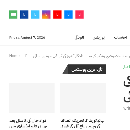
احتساب
اپوزیشن
آلودگی
Friday, August 7, 2026
یہ نے خصوصی ویڈیو کے ساتھ یادگار آبدوز کی گولڈن جوبلی منائی
Home
اخبار
تازہ ترین پوسٹس
ی
ی
wri
ہائیکورٹ کا تحریک انصاف
فواد خان کی 8 سال بعد
کی رہنما زرتاج گل کی فوری
بھارتی فلم انڈسٹری میں