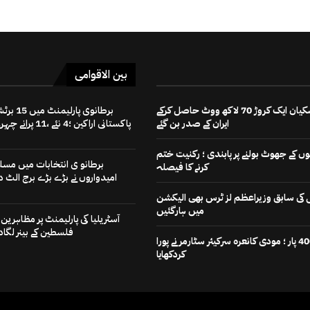
بین الاقوامی
مسعود پزشکیان ایک کروڑ 70 لاکھ ووٹ حاصل کرکے
برطانوی پارلیمنٹ میں
ایران کے صدر بن گئے
پاکستانی اراکین ؛4 نئے ،11 پرانے چہرے
 کے جھوٹ بولنے پر پابندی ؛ رکنیت ختم
برطانو ی انتخابات میں مسل
کرنے کا فیصلہ
امیدواروں نے بڑے بڑے برج الٹ دی
رٹی کی سابق وزیراعظم لز ٹرس بھی الیکشن
میں ہارگئیں
آسٹریلیا کی پارلیمنٹ پر مظاہرین ن
فلسطین کے بینر لگادی
اب کی بار 400 پار ؛ مودی کانعرہ سرکیئر سٹارمر نے پورا
کردکھایا