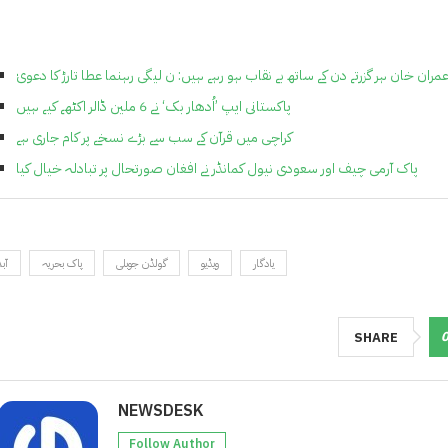
مران خان ہر گزرتے دن کے ساتھ بے نقاب ہو رہے ہیں: ن لیگی رہنما عطا تارڑ کا دعویٰ
پاکستانی ایپ ’اُدھار بک‘ نے 6 ملین ڈالر اکٹھے کیے ہیں
کراچی میں قرآن کے سب سے بڑے نسخے پر کام جاری ہے
پاک آرمی چیف اور سعودی نیول کمانڈر نے افغان صورتحال پر تبادلہ خیال کیا
یادگار
ویڈیو
گولڈن جوبلی
پاک بحریہ
آبد
SHARE
NEWSDESK
Follow Author