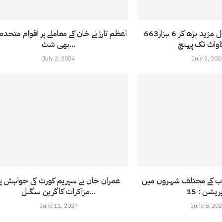
بجلی کا شارٹ فال مزید بڑھ کر 6 ہزار663
اعظم تارڑ نے خان کے معاملے پر اقوام متحدہ
بھی شٹ...
July 2, 2024
July 2, 202
اب کے مختلف شہروں میں
عمران خان نے سپریم کورٹ کی خواہش پر
مزاکرات کا گرین سگنل...
June 11, 2024
June 8, 20