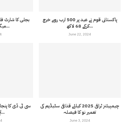
پاکستانی قوم نے عید پر 500 ارب روپے خرچ
کرکے 68 لاکھ...
میگاواٹ تک پہنچ...
4
June 22, 2024
چیمپیئنز ٹرافی 2025 کیلئے قذافی سٹیڈیم کی
سی ٹی ڈی کا پنج
تعمیر نو کا فیصلہ
آپریشن : 15...
24
June 3, 2024