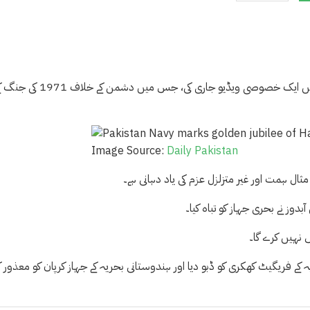
پاکستان نیوی نے جمعرات کو تاریخی یوم ہنگور کی گولڈن جوبلی کی یاد میں ایک خصوصی ویڈیو جاری کی، جس میں دشمن کے خل
Image Source:
Daily Pakistan
ثال ہمت اور غیر متزلزل عزم کی یاد دہانی ہے۔
وز نے بحری جہاز کو تباہ کیا۔
 نہیں کرے گا۔
حریہ کے فریگیٹ کھکری کو ڈبو دیا اور ہندوستانی بحریہ کے جہاز کرپان کو معذور ک