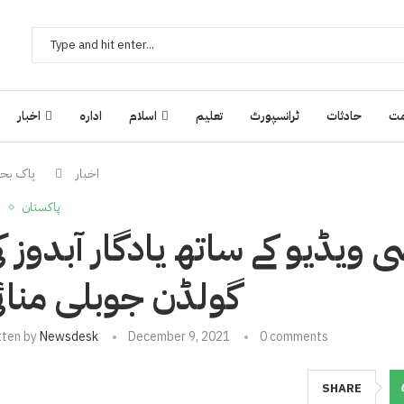
ت
حادثات
ٹرانسپورٹ
تعلیم
اسلام
ادارہ
اخبار
اخبار
پاک بحر
پاکستان
یڈیو کے ساتھ یادگار آبدوز ک
گولڈن جوبلی منائ
tten by
Newsdesk
December 9, 2021
0 comments
SHARE