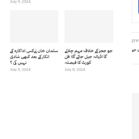
July 9, 2024
pre
 ہے
جو ججز کے خلاف مہم چلائے
سلمان خان نےکس اداکارہ کے
گا اڈیالہ جیل جائے گا؛ فل
انکار کے بعد کبھی شادی
کورٹ کا فیصلہ
نہیں کی ؟
July 9, 2024
July 8, 2024