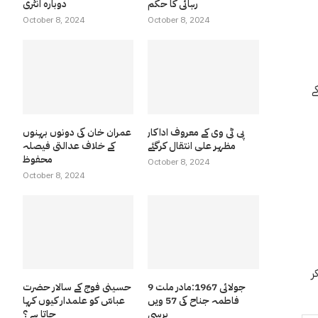
رہائی کا حکم
دوبارہ انٹری
October 8, 2024
October 8, 2024
اف 1971 کی جنگ کے
پی ٹی وی کے معروف اداکار
عمران خان کی دونوں بہنوں
مظہر علی انتقال کرگئے
کے خلاف عدالتی فیصلہ
محفوظ
October 8, 2024
October 8, 2024
ر
9 جولائی 1967:مادر ملت
حسینی فوج کے سالار حضرت
فاطمہ جناح کی 57 ویں
عباسّ کو علمدار کیوں کہا
برسی
جاتا ہے ؟