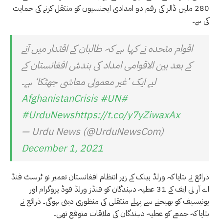
280 ملین ڈالر کی رقم دو امدادی ایجنسیوں کو منتقل کرنے کی حمایت
کی ہے۔
اقوام متحدہ نے کہا ہے کہ طالبان کے اقتدار میں آنے
کے بعد بین الاقوامی امداد کی بندش افغانستان کے
لیے ایک ’غیر معمولی معاشی جھٹکا‘ ہے۔
#UN
#AfghanistanCrisis
#UrduNews
https://t.co/y7yZiwaxAx
— Urdu News (@UrduNewsCom)
December 1, 2021
ذرائع نے بتایا کہ ورلڈ بینک کے زیر انتظام افغانستان تعمیر نو ٹرسٹ فنڈ
اے آر تی ایف کے 31 عطیہ دہندگان کو فنڈز ورلڈ فوڈ پروگرام اور
یونیسیف کو بھیجنے سے پہلے منتقلی کی منظوری دینی ہوگی۔ ذرائع نے
بتایا کہ جمعے کو عطیہ دہندگان کی ملاقات متوقع تھی۔