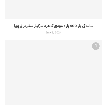
اب کی بار 400 پار ؛ مودی کانعرہ سرکیئر سٹارمر نے پورا...
July 5, 2024