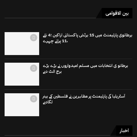
بین الاقوامی
برطانوی پارلیمنٹ میں 15 برٹش پاکستانی اراکین ؛4 نئے
،11 پرانے چہرے
برطانو ی انتخابات میں مسلم امیدواروں نے بڑے بڑے
برج الٹ دیے
آسٹریلیا کی پارلیمنٹ پر مظاہرین نے فلسطین کے بینر
لگادیے
اخبار