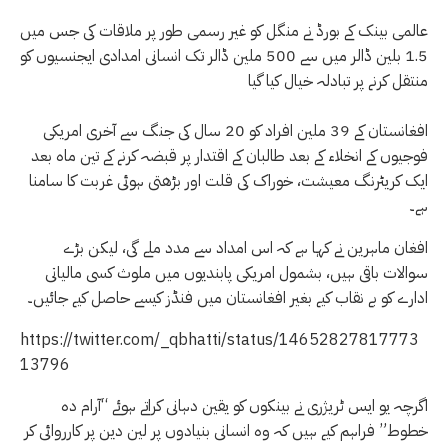
عالمی بینک کے بورڈ نے منگل کو غیر رسمی طور پر ملاقات کی جس میں
1.5 بلین ڈالر میں سے 500 ملین ڈالر تک انسانی امدادی ایجنسیوں کو
منتقل کرنے پر تبادلہ خیال کیا گیا
افغانستان کے 39 ملین افراد کو 20 سال کی جنگ سے آخری امریکی
فوجیوں کے انخلاء کے بعد طالبان کے اقتدار پر قبضہ کرنے کے تین ماہ بعد
ایک کریٹرنگ معیشت، خوراک کی قلت اور بڑھتی ہوئی غربت کا سامنا
ہے۔
افغان ماہرین نے کہا ہے کہ اس امداد سے مدد ملے گی، لیکن بڑے
سوالات باقی ہیں، بشمول امریکی پابندیوں میں ملوث کسی مالیاتی
ادارے کو بے نقاب کیے بغیر افغانستان میں فنڈز کیسے حاصل کیے جائیں۔
https://twitter.com/_qbhatti/status/14652827817773
13796
اگرچہ یو ایس ٹریژری نے بینکوں کو یقین دہانی کراتے ہوئے “آرام دہ
خطوط” فراہم کیے ہیں کہ وہ انسانی بنیادوں پر لین دین پر کارروائی کر