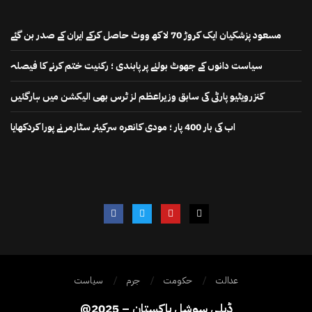
مسعود پزشکیان ایک کروڑ 70 لاکھ ووٹ حاصل کرکے ایران کے صدر بن گئے
سیاست دانوں کے جھوٹ بولنے پر پابندی ؛ رکنیت ختم کرنے کا فیصلہ
کنزرویٹیو پارٹی کی سابق وزیراعظم لز ٹرس بھی الیکشن میں ہارگئیں
اب کی بار 400 پار ؛ مودی کانعرہ سرکیئر سٹارمر نے پورا کردکھایا
عدالت
حکومت
جرم
سیاست
@2025 – ڈیلی سوشل پاکستان