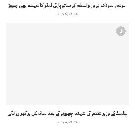
رشی سونک نے وزیراعظم کے ساتھ پارٹی لیڈر کا عہدہ بھی چھوڑ...
July 5, 2024
ہالینڈ کے وزیراعظم کی عہدہ چھوڑنے کے بعد سائیکل پر گھر روانگی
July 4, 2024