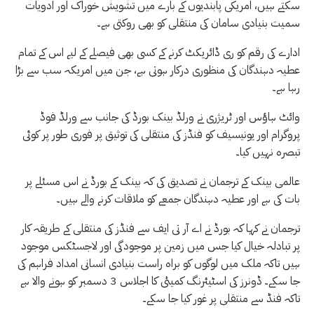
سکتے ہیں، امریکی پابندیوں کے بارے میں تشویش خوراک اور ادویات
سمیت بنیادی سامان کی منتقلی کو بھی روکتی ہے۔
ادارے کی رقم کو ری ڈائریکٹ کرنے کے کسی بھی فیصلے کے لیے اس کے تمام
عطیہ دہندگان کی منظوری درکار ہوتی ہے، جن میں امریکہ سب سے بڑا
رہا ہے۔
وائٹ ہاؤس اور ٹریژری نے ورلڈ بینک بورڈ کی جانب سے ورلڈ فوڈ
پروگرام اور یونیسیف کو فنڈز کی منتقلی کی توثیق پر فوری طور پر کوئی
تبصرہ نہیں کیا۔
عالمی بینک کے ترجمان نے تصدیق کی کہ بینک کے بورڈ نے اس مسئلے پر
بات کی ہے اور عطیہ دہندگان جمعے کو ملاقات کرنے والے ہیں۔
ترجمان نے کہا کہ بورڈ نے اے آر تی ایف سے فنڈز کی منتقلی کے طریقہ کار
پر تبادلہ خیال کیا جس میں زمین پر موجودگی اور لاجسٹکس موجود
ہیں تاکہ ملک میں لوگوں کو براہ راست بنیادی انسانی امداد فراہم کی
جا سکے۔ ڈونرز کی اسٹیئرنگ کمیٹی کا اجلاس 3 دسمبر کو ہونے والا ہے
تاکہ فنڈ سے منتقلی پر غور کیا جا سکے۔