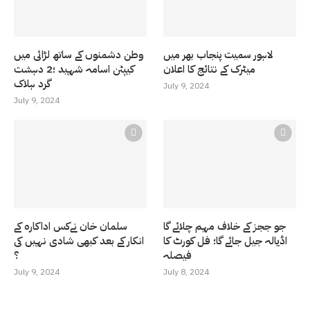
لاہور سمیت پنجاب بھر میں
وطن دشمنوں کے ساتھ لڑائی میں
میٹرک کے نتائج کا اعلان
کیپٹن اسامہ شہید ؛2 دہشت
گرد ہلاک
July 9, 2024
July 9, 2024
جو ججز کے خلاف مہم چلائے گا
سلمان خان نےکس اداکارہ کے
اڈیالہ جیل جائے گا؛ فل کورٹ کا
انکار کے بعد کبھی شادی نہیں کی
فیصلہ
؟
July 9, 2024
July 8, 2024