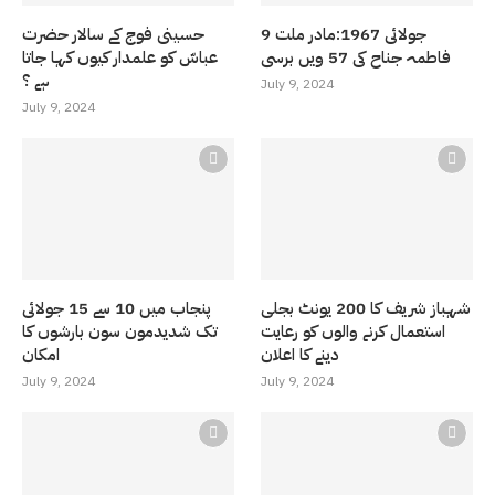
9 جولائی 1967:مادر ملت
حسینی فوج کے سالار حضرت
فاطمہ جناح کی 57 ویں برسی
عباسّ کو علمدار کیوں کہا جاتا
ہے ؟
July 9, 2024
July 9, 2024
شہباز شریف کا 200 یونٹ بجلی
پنجاب میں 10 سے 15 جولائی
استعمال کرنے والوں کو رعایت
تک شدیدمون سون بارشوں کا
دینے کا اعلان
امکان
July 9, 2024
July 9, 2024