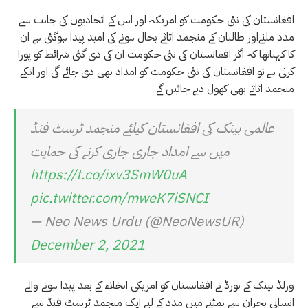
افغانستان کی نئی حکومت کو امریکہ اور اس کے اتحادیوں کی جانب سے
مدد ملنےاور طالبان کے منجمد اثاثے بحال ہونے کی امید پیدا ہوگئی ہے ان
کا کہناتھا کہ اگر افغانستان کی نئی حکومت ان کی دی گئی شرائط کو پورا
کرتی ہے تو افغانستان کی نئی حکومت کو امداد بھی دی جائے گی اور انکے
منجمد اثاثے بھی کھول دیے جائیں گے
عالمی بینک کی افغانستان کیلئے منجمد ٹرسٹ فنڈ
میں سے امداد جاری جاری کرنے کی حمایت
https://t.co/ixv3SmW0uA
pic.twitter.com/mweK7iSNCI
— Neo News Urdu (@NeoNewsUR)
December 2, 2021
ورلڈ بینک کے بورڈ نے افغانستان کو امریکی انخلاء کے بعد پیدا ہونے والے
انسانی بحران سے نمٹنے میں مدد کے لیے ایک منجمد ٹرسٹ فنڈ سے