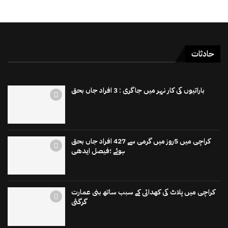
حادثات
باراتیوں کی کار نہر میں جاگری : 3 افراد جاں بحق
کراچی میں 5روز میں گرمی سے 427 افراد جاں بحق
ہوئے ؛فیصل ایدھی
کراچی میں پلاٹ کی کھدائی کے سبب ساتھ بنی عمارت
گرگئی