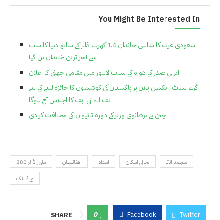
You Might Be Interested In
سعودی عرب کا شاہی خاندان 1.4 کھرب ڈالر کے ساتھ دنیا کا سب
سے امیر ترین خاندان بن گیا
ایرانی صدر کے دورہ کے سبب لاہور میں مقامی چھٹی کا اعلان
گرے لسٹ: ایکشن پلان پر پاکستان کی کوششوں کا جائزہ لینے کے لیے
ایف اے ٹی ایف کا اجلاس آج ہوگا
چین نے برطانوی وزیر کے دورہ تائیوان کی مخالفت کر دی
منجمد اثاثے
بحالی امکان
امداد
افغانستان
280 ملین ڈالر
ورلڈ بنک
0
Facebook
Twitter
SHARE