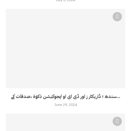
July 8, 2024
سندھ ؛ ڈاریکٹر ز اور ڈی ای او ایجوکیشن ذکوٰۃ ،صدقات کے...
June 29, 2024