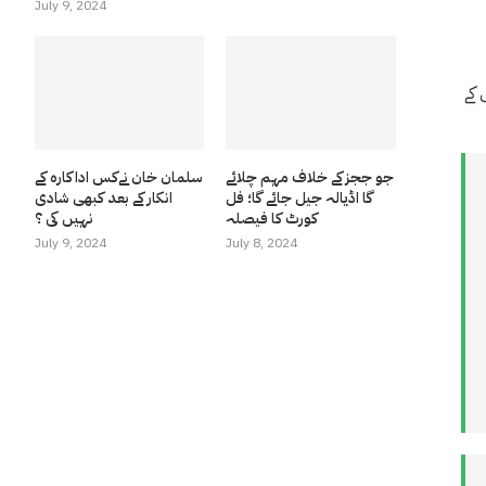
July 9, 2024
 کے
جو ججز کے خلاف مہم چلائے
سلمان خان نےکس اداکارہ کے
گا اڈیالہ جیل جائے گا؛ فل
انکار کے بعد کبھی شادی
کورٹ کا فیصلہ
نہیں کی ؟
July 9, 2024
July 8, 2024