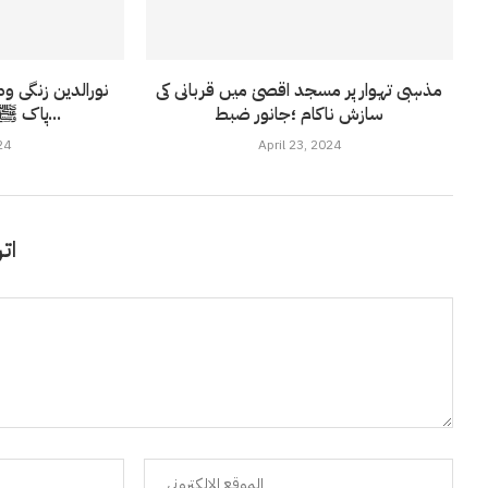
مذہبی تہوار پر مسجد اقصیٰ میں قربانی کی
نورالدین زنگی و
سازش ناکام ؛جانور ضبط
پاک ﷺنے کوئی کام سونپا...
24
April 23, 2024
اتر