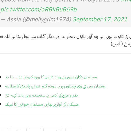
pic.twitter.com/aRBkBuB69b
— Assia (@mellygrim1974)
September 17, 2021
ں جس گھر میں قرآن کی تلاوت ہوتی ہے وہ گھر بلاؤں ، نطر بد اور دیگر آفات سے بچا رہتا ہے اللہ تعا
ائے ( آمین)
مسلمان دکان داروں نے روزہ داروں کا روزہ کھولنا عزاب بنا دیا
رمضان میں ٹی وی چینلوں پر بے ہودہ گیم شوز پر پابندی کا مطالبہ
طنز و مزاح کے آدمی نے سنجیدہ ترین بات کہہ دی
مسکان کی آواز پر بھارتی مسلمان خواتین کا لبیک