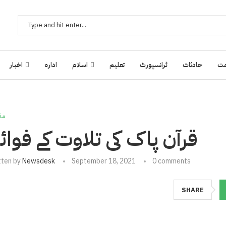
ت
حادثات
ٹرانسپورٹ
تعلیم
اسلام
ادارہ
اخبار
مذ
قرآن پاک کی تلاوت کے فوائ
tten by
Newsdesk
September 18, 2021
0 comments
SHARE