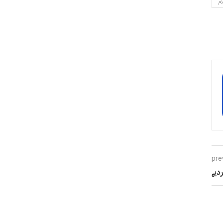
ام
pre
دیے