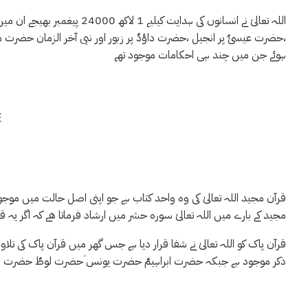
،حضرت عیسیٰؑ پر انجیل ،حضرت داؤدؑ پر زبور اور نبی آخر الزمان حضرت
ہوئے جن میں چند ہی احکامات موجود تھے
E
قرآن مجید اللہ تعالیٰ کی وہ واحد کتاب ہے جو اپنی اصل حالت میں موجو
مجید کے بارے میں اللہ تعالیٰ سورہ حشر میں ارشاد فرماتا ھے کہ اگر یہ قرآن
ذکر موجود ہے جبکہ حضرت ابراہیمؑ حضرت یونس ؑحضرت لوطؑ حضرت ہود ؑ