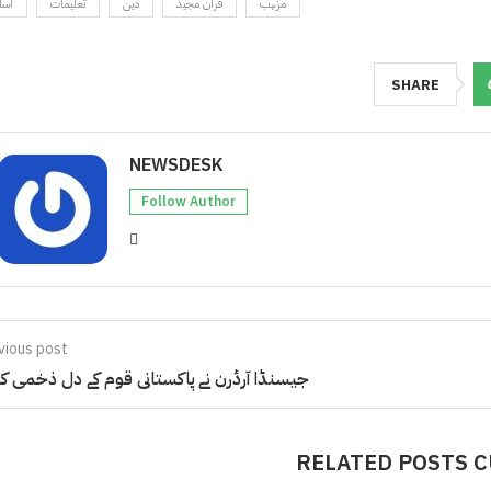
مزہب
قرآن مجید
دین
تعلیمات
اسل
SHARE
NEWSDESK
Follow Author
vious post
جیسنڈا آرڈرن نے پاکستانی قوم کے دل ذخمی کر
RELATED POSTS 