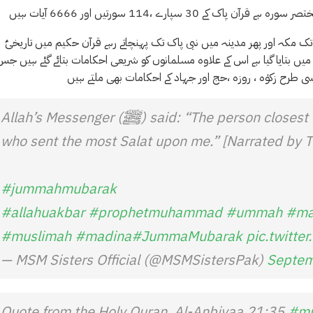
پارے ،114 سورتیں اور 6666 آیات ہیں
یں بتایا گیا ہے اس کے علاوہ مسلمانوں کو شریعی احکامات بتائے گئے ہیں جس
Allah’s Messenger (ﷺ) said: “The person closest to me on the Day of Judgement is the one
who sent the most Salat upon me.” [Narrated by T
#jummahmubarak
#allahuakbar
#prophetmuhammad
#ummah
#ma
#muslimah
#madina
#JummaMubarak
pic.twitt
— MSM Sisters Official (@MSMSistersPak)
Septem
Quote from the Holy Quran, Al-Anbiyaa 21:35
#mu