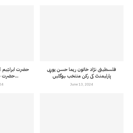
فلسطینی نژاد خاتون ریما حسن یورپی
حضرت ابراہّیم 
پارلیمنٹ کی رکن منتخب ہوگئیں
حضرت حاجرہ کی شیطان پر...
24
June 13, 2024