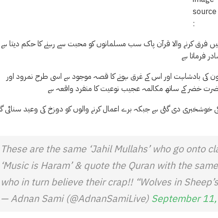
source
:
ں فرق کرنے والا قرآن پاک سب مسلمانوں کو محبت سے رہنے کا حکم دیتا ہے
در فرماتا ہے
ن کی بادشاہت اور اس کے غرق ہونے کا قصہ موجود ہے اسی طرح نمرود اور
ضرت خضر کے ساتھ مکالمہ عجیب نوعیت کا منفرد واقعہ ہے
کی خوشخبری دی گئی ہے جبکہ برے اعمال کرنے والوں کو دوزخ کی وعید سنائی گ
These are the same ‘Jahil Mullahs’ who go onto clai
‘Music is Haram’ & quote the Quran with the same c
who in turn believe their crap!! “Wolves in Sheep’s
— Adnan Sami (@AdnanSamiLive)
September 11,