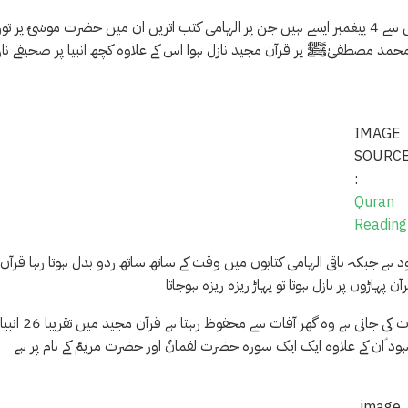
اللہ تعالیٰ نے انسانوں کی ہدایت کیلیے 1 لاکھ 24000 پیغمبر بھیجے ان میں سے 4 پیغمبر ایسے ہیں جن پر الہامی کتب اتریں ان میں حضرت موسٰیؑ پر
 محمد مصطفیٰﷺ پر قرآن مجید نازل ہوا اس کے علاوہ کچھ انبیا پر صحیفے نا
IMAGE
SOURC
:
Quran
Reading
د ہے جبکہ باقی الہامی کتابوں میں وقت کے ساتھ ساتھ ردو بدل ہوتا رہا قرآن
 پہاڑوں پر نازل ہوتا تو پہاڑ ریزہ ریزہ ہوجاتا
قرآن پاک کو اللہ تعالیٰ نے شفا قرار دیا ہے جس گھر میں قرآن پاک کی تلاوت کی جاتی ہے وہ گھر آفات 
ان کے علاوہ ایک ایک سورہ حضرت لقمانؑ اور حضرت مریمؑ کے نام پر ہے
image