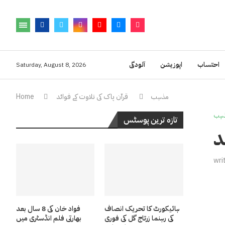
احتساب
اپوزیشن
آلودگی
Saturday, August 8, 2026
مذہب
قرآن پاک کی تلاوت کے فوائد
Home
ہب
تازہ ترین پوسٹس
د
wri
ہائیکورٹ کا تحریک انصاف
فواد خان کی 8 سال بعد
کی رہنما زرتاج گل کی فوری
بھارتی فلم انڈسٹری میں