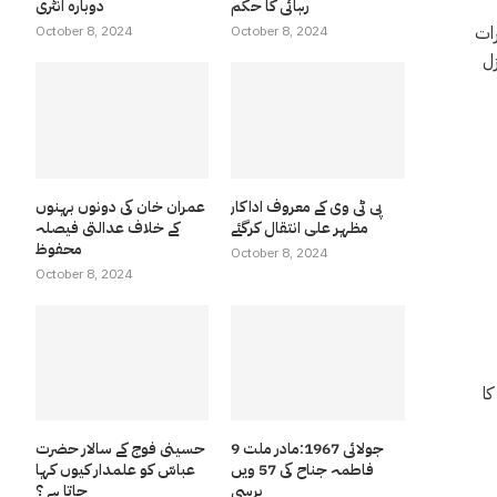
رہائی کا حکم
دوبارہ انٹری
 تورات
October 8, 2024
October 8, 2024
زل
پی ٹی وی کے معروف اداکار
عمران خان کی دونوں بہنوں
مظہر علی انتقال کرگئے
کے خلاف عدالتی فیصلہ
محفوظ
October 8, 2024
October 8, 2024
سے محفوظ رہتا ہے قرآن مجید میں تقریبا 26 انبیا کا
9 جولائی 1967:مادر ملت
حسینی فوج کے سالار حضرت
فاطمہ جناح کی 57 ویں
عباسّ کو علمدار کیوں کہا
برسی
جاتا ہے ؟