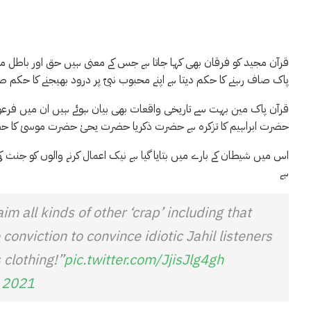
قرآن مجید کو فرقان بھی کہا جاتا ہے جس کے معنی ہیں حق اور باطل می
پاک صاف رہنے کا حکم دیتا ہے اپنے محبوب نبیؐ پر درود بھیجنے کا حکم صا
قرآن پاک مین بہت سے تاریخی واقعات بھی بیان ہوئے ہیں ان میں فرعو
حضرت ابراہیم کا تزکرہ ہے حضرت ذکریا حضرت یحیٰ حضرت موسیٰ کا ح
اس میں شیطان کے بارے میں بتایا گیا ہے نیک اعمال کرنے والوں کو جنت 
ہے
m all kinds of other ‘crap’ including that
onviction to convince idiotic Jahil listeners
 clothing!”
pic.twitter.com/JjisJlg4gh
 2021