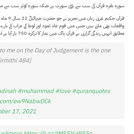
سورہ بقرہ قرآن کی سب سے بڑی سورت ہے جبکہ سورہ کوثر سب سے مختصر سورہ ہے قرآن پاک کے 30 س
واقعات بھی ملتے ہیں جس میں قوم عاد ثمود اور لوط کے عزاب کے بارے م
مطابق انہیں زندگی گزارنی ہے قرآن پاک میں نماز کا تزکرہ 750 بار آیا ہے اسی طرح زکوٰہ ، روزہ ،حج اور جہاد کے احکامات بھی ملتے ہیں
irmithi 484]
dinah
#muhammad
#love
#quranquotes
er.com/ew9NabwDCk
ber 17, 2021
slimpro
https://t.co/tME5YuW55o