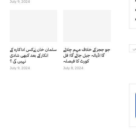
July 9, 2024
نس
جو ججز کے خلاف مہم چلائے
سلمان خان نےکس اداکارہ کے
گا اڈیالہ جیل جائے گا؛ فل
انکار کے بعد کبھی شادی
کورٹ کا فیصلہ
نہیں کی ؟
July 9, 2024
July 8, 2024