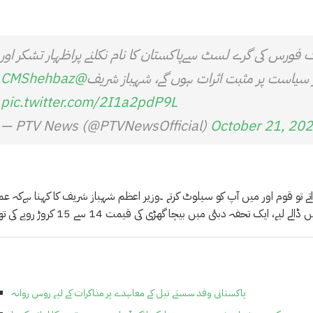
ورس کی گرے لسٹ سےپاکستان کا نام نکلنے پراظہار تشکر اور
 سیاست پر مثبت اثرات ہوں گے، شہباز شریف
@CMShehbaz
pic.twitter.com/2I1a2pdP9L
— PTV News (@PTVNewsOfficial)
October 21, 20
تے تو قوم اور میں آپ کو سیلوٹ کرتے ۔وزیر اعظم شہباز شریف کا کہنا ہےکہ عم
 تحفہ دبئی میں بیچا گھڑی کی قیمت 14 سے 15 کروڑ روپے کی تھی ۔
پاکستانی وفد سستے تیل کے معاہدے پر مذاکرات کے لیے روس روانہ