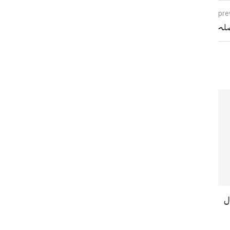
pre
صلہ
مال