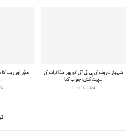
شہباز شریف کی پی ٹی آئی کو پھر مذاکرات کی
مٹی اور ریت کا ب
پیشکش؛جواب کیا...
سرکنے 
24
June 26, 2024
اتر