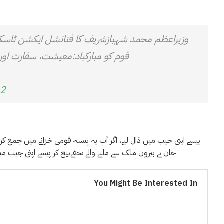
وزیراعظم محمد شہبازشریف کا فنانشل ایکشن ٹاسک ف
قوم کو مبارکباد:معیشت، سفارت اور
22
پیسے اپنی جیب میں ڈال لیے، اگر آپ یہ پیسہ قومی خزانے میں جمع کرا
خان نے بیرون ملک سے ملنے والے تحفےبیچ کر پیسے اپنی جیب میں ڈالے لیے، ایک
You Might Be Interested In