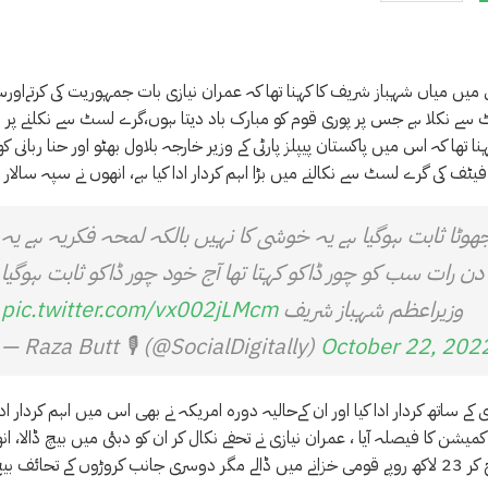
یں میاں شہباز شریف کا کہنا تھا کہ عمران نیازی بات جمہوریت کی کرتےاور
ے نکلا ہے جس پر پوری قوم کو مبارک باد دیتا ہوں،گرے لسٹ سے نکلنے پر و
ا تھا کہ اس میں پاکستان پیپلز پارٹی کے وزیر خارجہ بلاول بھٹو اور حنا ربانی کھ
فیٹف کی گرے لسٹ سے نکالنے میں بڑا اہم کردار ادا کیا ہے، انھوں نے سپہ سالار 
ھوٹا ثابت ہوگیا ہے یہ خوشی کا نہیں بالکہ لمحہ فکریہ ہے یہ
رات سب کو چور ڈاکو کہتا تھا آج خود چور ڈاکو ثابت ہوگیا
وزیراعظم شہباز شریف
pic.twitter.com/vx002jLMcm
— Raza Butt 🎙️ (@SocialDigitally)
October 22, 202
اتھ کردار ادا کیا اور ان کےحالیہ دورہ امریکہ نے بھی اس میں اہم کردار ادا 
شن کا فیصلہ آیا ، عمران نیازی نے تحفے نکال کر ان کو دبئی میں بیچ ڈالا، ان
حائف بیچ کر