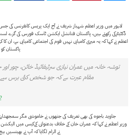
لاہور میں وزیر اعظم شہباز شریف نے آج ایک پریس کانفرنس کی جس م
ڈکٹیٹرکی رکھتے ہیں، پاکستان فنانشل ایکشن ٹاسک فورس کی گرے لسٹ س
اعظم نے کہا کہ یہ میری کامیابی نہیں قوم کی اجتماعی کامیابی ہے، ان کا کہن
پاکستان کو 
توشہ خانہ میں عمران نیازی سرٹیفائیڈ خائن، چور اور ج
مقام عبرت ہے کہ جو شخص کئی برس سے دن 
2
جاوید باجوہ کی بھی تعریف کی جنھوں نے خاموشی مگر سمجھداری کے س
وزیر اعظم نے کہا کہ عمران خان کے خلاف بدعنوانی کےکیس میں الیکشن کمی
نے الزام لگایا کہ آپ نے بھینسیں بیچ کر 23 لاکھ روپے قومی خزانے میں ڈالے مگر دوسری جانب کروڑوں کے ت