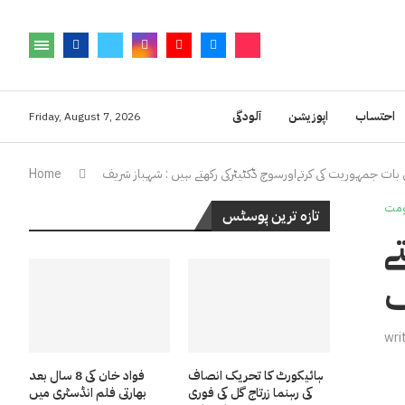
احتساب
اپوزیشن
آلودگی
Friday, August 7, 2026
 بات جمہوریت کی کرتےاورسوچ ڈکٹیٹرکی رکھتے ہیں : شہباز شریف
Home
مت
تازہ ترین پوسٹس
ے
ف
wri
ہائیکورٹ کا تحریک انصاف
فواد خان کی 8 سال بعد
کی رہنما زرتاج گل کی فوری
بھارتی فلم انڈسٹری میں