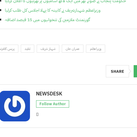
حکومت پنجاب نے صوبے بھر میں ایک لاکھ آسامیوں پر بھرتیوں کا اعلان کردیا
وزیراعظم شہبازشریف نے کابینہ کا پہلا اجلاس کل طلب کرلیا
گورنمنٹ ملازمین کی تنخواہوں میں 15 فیصد اضافہ
وزیراعظم
عمران خان
شہباز شریف
تنقید
پریس کانفر
SHARE
NEWSDESK
Follow Author