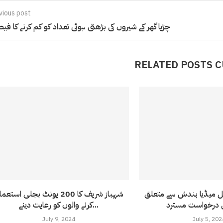
vious post
چڑیا گھر کے شیروں کی بڑھتی ہوئی تعداد کو کم کرنے کا فی
RELATED POSTS 
میڈیا بندش سے متعلق
شہباز شریف کا 200 یونٹ بجلی استع
 درخواست مسترد
کرنے والوں کو رعایت دینے...
July 9, 2024
July 5, 202