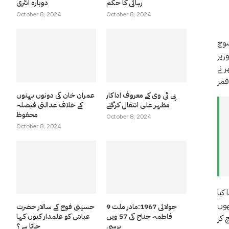
رہائی کا حکم
دوبارہ انٹری
October 8, 2024
October 8, 2024
سوچ
زیر
ر نے
قمر
پی ٹی وی کے معروف اداکار
عمران خان کی دونوں بہنوں
مظہر علی انتقال کرگئے
کے خلاف عدالتی فیصلہ
محفوظ
October 8, 2024
October 8, 2024
کیا
ھوں
9 جولائی 1967:مادر ملت
حسینی فوج کے سالار حضرت
فاطمہ جناح کی 57 ویں
عباسّ کو علمدار کیوں کہا
برسی
جاتا ہے ؟