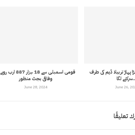
ڑا پہاڑ تربیلا ڈیم کی طرف
قومی اسمبلی سے 18 ہزار 887 ارب 
لگا...
وفاقی بجٹ منظور
June 28, 2024
June 26, 20
ك تعليقًا