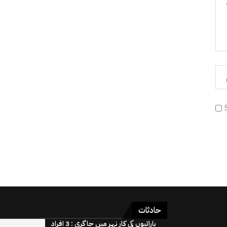
حادثات
باراتیوں کی کار نہر میں جاگری : 3 افراد