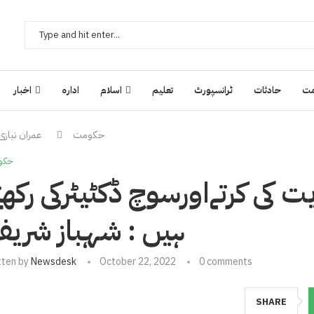
ت
حادثات
ٹرانسپورٹ
تعلیم
اسلام
ادارہ
اخبار
حکومت
عمران نیازی
حکو
 کی کرتےاورسوچ ڈکٹیٹرکی رکھت
ہیں : شہباز شری
tten by
Newsdesk
October 22, 2022
0 comments
SHARE