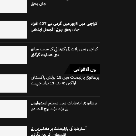
جاں بحق
کراچی میں 5روز میں گرمی سے 427 افراد
جاں بحق ہوئے ؛فیصل ایدھی
کراچی میں پلاٹ کی کھدائی کے سبب ساتھ
بنی عمارت گرگئی
بین الاقوامی
برطانوی پارلیمنٹ میں 15 برٹش پاکستانی
اراکین ؛4 نئے ،11 پرانے چہرے
برطانو ی انتخابات میں مسلم امیدواروں
نے بڑے بڑے برج الٹ دیے
آسٹریلیا کی پارلیمنٹ پر مظاہرین نے
فلسطین کے بینر لگادیے