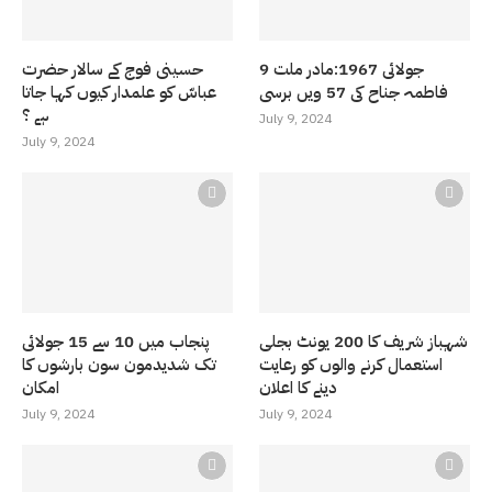
9 جولائی 1967:مادر ملت
حسینی فوج کے سالار حضرت
فاطمہ جناح کی 57 ویں برسی
عباسّ کو علمدار کیوں کہا جاتا
ہے ؟
July 9, 2024
July 9, 2024
شہباز شریف کا 200 یونٹ بجلی
پنجاب میں 10 سے 15 جولائی
استعمال کرنے والوں کو رعایت
تک شدیدمون سون بارشوں کا
دینے کا اعلان
امکان
July 9, 2024
July 9, 2024