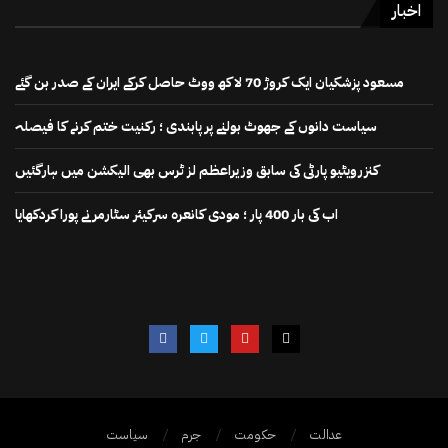
اخبار
مسعود پزشکیان ایک کروڑ 70 لاکھ ووٹ حاصل کرکے ایران کے صدر بن گئے
سیاست دانوں کے جھوٹ بولنے پر پابندی ؛ رکنیت ختم کرنے کا فیصلہ
کنزرویٹیو پارٹی کی سابق وزیراعظم لز ٹرس بھی الیکشن میں ہارگئیں
اب کی بار 400 پار ؛ مودی کانعرہ سرکیئر سٹارمر نے پورا کردکھایا
عدالت
حکومت
جرم
سیاست