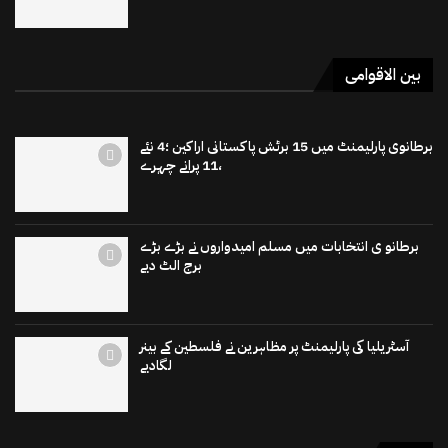
بین الاقوامی
برطانوی پارلیمنٹ میں 15 برٹش پاکستانی اراکین ؛4 نئے
،11 پرانے چہرے
برطانو ی انتخابات میں مسلم امیدواروں نے بڑے بڑے
برج الٹ دیے
آسٹریلیا کی پارلیمنٹ پر مظاہرین نے فلسطین کے بینر
لگادیے