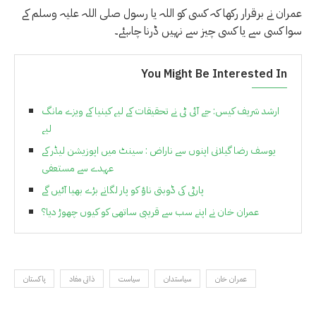
عمران نے برقرار رکھا کہ کسی کو اللہ یا رسول صلی اللہ علیہ وسلم کے
سوا کسی سے یا کسی چیز سے نہیں ڈرنا چاہئے۔
You Might Be Interested In
ارشد شریف کیس: جے آئی ٹی نے تحقیقات کے لیے کینیا کے ویزے مانگ
لیے
یوسف رضا گیلانی اپنوں سے ناراض : سینٹ میں اپوزیشن لیڈر کے
عہدے سے مستعفی
پارٹی کی ڈوبتی ناؤ کو پار لگانے بڑے بھیا آئیں گے
عمران خان نے اپنے سب سے قریبی ساتھی کو کیوں چھوڑ دیا؟
عمران خان
سیاستدان
سیاست
ذاتی مفاد
پاکستان