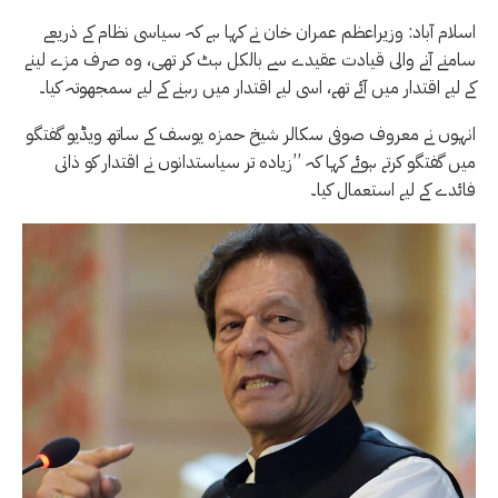
اسلام آباد: وزیراعظم عمران خان نے کہا ہے کہ سیاسی نظام کے ذریعے
سامنے آنے والی قیادت عقیدے سے بالکل ہٹ کر تھی، وہ صرف مزے لینے
کے لیے اقتدار میں آئے تھے، اسی لیے اقتدار میں رہنے کے لیے سمجھوتہ کیا۔
انہوں نے معروف صوفی سکالر شیخ حمزہ یوسف کے ساتھ ویڈیو گفتگو
میں گفتگو کرتے ہوئے کہا کہ ’’زیادہ تر سیاستدانوں نے اقتدار کو ذاتی
فائدے کے لیے استعمال کیا۔