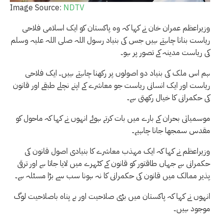
Image Source:
NDTV
وزیراعظم عمران خان نے کہا کہ وہ پاکستان کو ایک اسلامی فلاحی
ریاست بنانا چاہتے ہیں جس کی بنیاد رسول اللہ صلی اللہ علیہ وسلم
کی ریاست مدینہ کے تصور پر ہو۔
ہم اس ملک کی بنیاد دو اصولوں پر رکھنا چاہتے ہیں۔ ایک فلاحی
ریاست اور ایک انسانی ریاست جو معاشرے کے اپنے نچلے طبقے اور قانون
کی حکمرانی کا خیال رکھتی ہے۔
موسمیاتی بحران کے بارے میں بات کرتے ہوئے انہوں نے کہا کہ ماحول کو
مقدس سمجھا جانا چاہیے۔
وزیراعظم نے کہا کہ ایک مہذب معاشرے کا بنیادی اصول قانون کی
حکمرانی ہے جہاں طاقتور کو قانون کے کٹہرے میں لایا جاتا ہے اور ترقی
پذیر ممالک میں قانون کی حکمرانی کا نہ ہونا سب سے بڑا مسئلہ ہے۔
انہوں نے کہا کہ پاکستان میں بڑی صلاحیت اور بے پناہ باصلاحیت لوگ
موجود ہیں۔