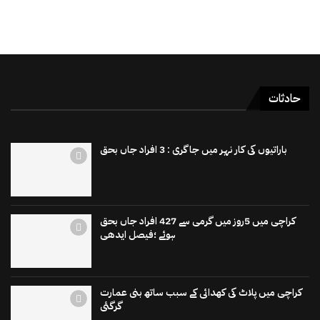
حادثات
باراتیوں کی کار نہر میں جاگری : 3 افراد جاں بحق
کراچی میں 5روز میں گرمی سے 427 افراد جاں بحق
ہوئے ؛فیصل ایدھی
کراچی میں پلاٹ کی کھدائی کے سبب ساتھ بنی عمارت
گرگئی