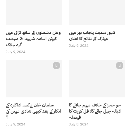
لاہور سمیت پنجاب بھر میں
وطن دشمنوں کے ساتھ لڑائی میں
میٹرک کے نتائج کا اعلان
کیپٹن اسامہ شہید ؛2 دہشت
گرد ہلاک
July 9, 2024
July 9, 2024
جو ججز کے خلاف مہم چلائے گا
سلمان خان نےکس اداکارہ کے
اڈیالہ جیل جائے گا؛ فل کورٹ کا
انکار کے بعد کبھی شادی نہیں کی
فیصلہ
؟
July 9, 2024
July 8, 2024