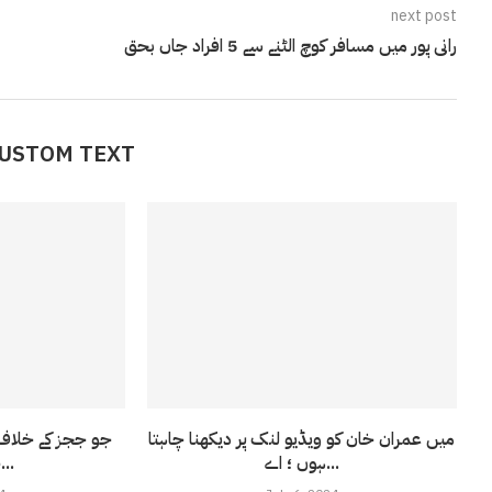
next post
رانی پور میں مسافر کوچ الٹنے سے 5 افراد جاں بحق
CUSTOM TEXT
میں عمران خان کو ویڈیو لنک پر دیکھنا چاہتا
جو ججز کے خلاف 
ہوں ؛ اے...
جائے گا؛ فل...