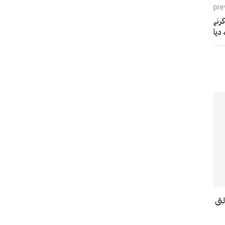
pre
رنے
دیا
تی