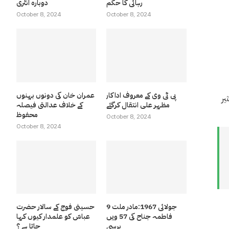
رہائی کا حکم
دوبارہ انٹری
October 8, 2024
October 8, 2024
پی ٹی وی کے معروف اداکار
عمران خان کی دونوں بہنوں
یر
مظہر علی انتقال کرگئے
کے خلاف عدالتی فیصلہ
محفوظ
October 8, 2024
October 8, 2024
9 جولائی 1967:مادر ملت
حسینی فوج کے سالار حضرت
فاطمہ جناح کی 57 ویں
عباسّ کو علمدار کیوں کہا
برسی
جاتا ہے ؟