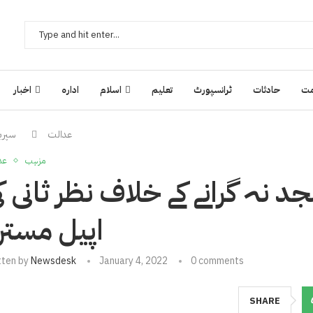
ت
حادثات
ٹرانسپورٹ
تعلیم
اسلام
ادارہ
اخبار
عدالت
سپریم
مزہب
عد
نہ گرانے کے خلاف نظر ثانی ک
اپیل مستر
tten by
Newsdesk
January 4, 2022
0 comments
SHARE