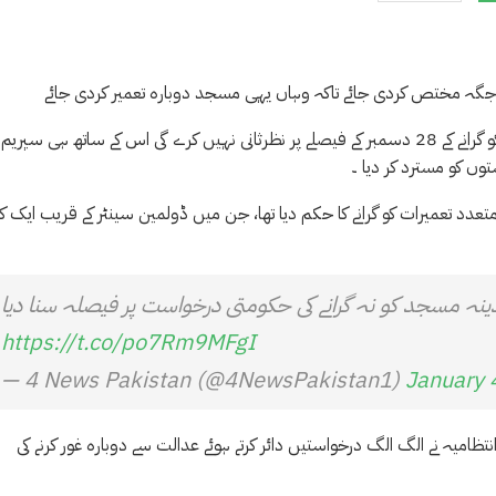
 جگہ مختص کردی جائے تاکہ وہاں یہی مسجد دوبارہ تعمیر کردی جائے
سپریم کورٹ نے کہا ہے کہ وہ کراچی کے طارق روڈ پر واقع مدینہ مسجد کو گرانے کے 28 دسمبر کے فیصلے پر نظرثانی نہیں کرے گی اس کے ساتھ ہی سپریم
وں کو مسترد کر دیا ۔
متعدد تعمیرات کو گرانے کا حکم دیا تھا، جن میں ڈولمین سینٹر کے قریب ایک کث
ینہ مسجد کو نہ گرانے کی حکومتی درخواست پر فیصلہ سنا دیا
https://t.co/po7Rm9MFgI
— 4 News Pakistan (@4NewsPakistan1)
January 
ظامیہ نے الگ الگ درخواستیں دائر کرتے ہوئے عدالت سے دوبارہ غور کرنے کی