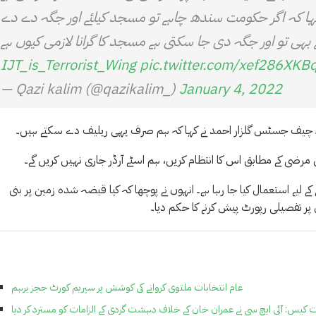
ہا کہ اگر حکومت سندھ چاہے تو مسجد کیلئے اور جگہ دے دے
هی تو اور جگہ دی جا سکتی ہے مسجد کا گرانا لازمی کیوں ہے
pic.twitter.com/xef286XKB
— Qazi kalim (@qazikalim_)
January 4, 2022
۔ چیف جسٹس گلزار احمد نے کہا کہ ہم صرف یہی ریلیف دے سکتے ہیں۔
ضی کے مطابق اس کا انتظام کریں، ہم اسٹے آرڈر جاری نہیں کریں گے۔
ے استعمال کیا جا رہا ہے۔ انہوں نے پوچھا کہ کیا قبضہ شدہ زمین پر بنی
 تفصیلی رپورٹ پیش کرنے کا حکم دیا۔
عام انتخابات ملتوی کروانے کی کوشش پر سپریم کورٹ ججز برہم
 کیس: آئی ایچ سی نے عمران خان کے خلاف دہشت گردی کے الزامات کو مسترد کر دیا