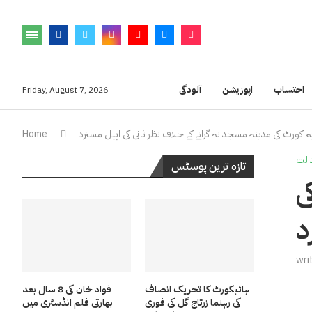
احتساب
اپوزیشن
آلودگی
Friday, August 7, 2026
 کورٹ کی مدینہ مسجد نہ گرانے کے خلاف نظر ثانی کی اپیل مسترد
Home
الت
تازہ ترین پوسٹس
ی
د
wri
ہائیکورٹ کا تحریک انصاف
فواد خان کی 8 سال بعد
کی رہنما زرتاج گل کی فوری
بھارتی فلم انڈسٹری میں