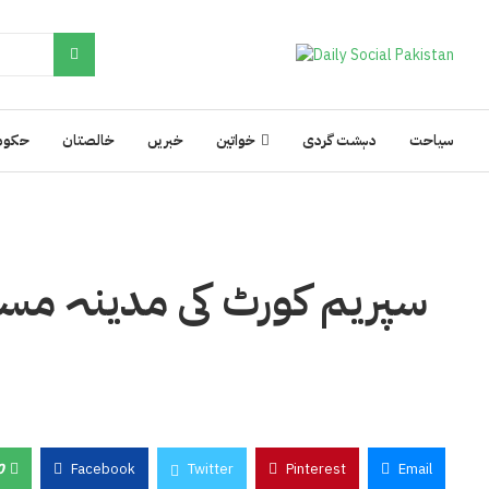
سیاحت
دہشت گردی
خواتین
خبریں
خالصتان
حکوم
سپریم کورٹ کی مدینہ مسجد 
0
Facebook
Twitter
Pinterest
Email