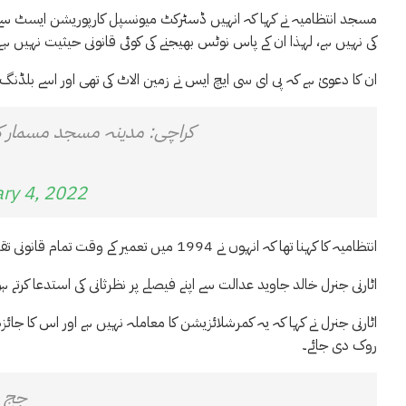
مسجد انتظامیہ نے کہا کہ انہیں ڈسٹرکٹ میونسپل کارپوریشن ایسٹ سے 
کی نہیں ہے، لہذا ان کے پاس نوٹس بھیجنے کی کوئی قانونی حیثیت نہیں ہے
ان کا دعویٰ ہے کہ پی ای سی ایچ ایس نے زمین الاٹ کی تھی اور اسے بلڈنگ پل
کراچی: مدینہ مسجد مسمار کرن
ry 4, 2022
انتظامیہ کا کہنا تھا کہ انہوں نے 1994 میں تعمیر کے وقت تمام قانونی تقاضے پورے کیے تھے۔
اٹارنی جنرل خالد جاوید عدالت سے اپنے فیصلے پر نظرثانی کی استدعا کرتے 
اٹارنی جنرل نے کہا کہ یہ کمرشلائزیشن کا معاملہ نہیں ہے اور اس کا جا
روک دی جائے۔
جج ص