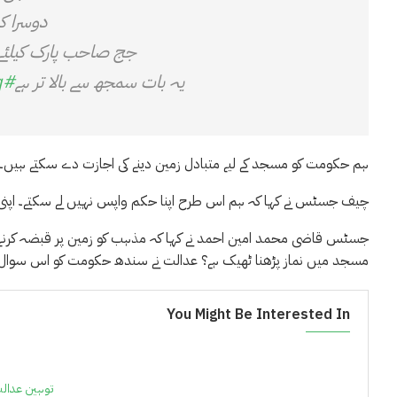
دوسرا ک
جج صاحب پارک کیلئے ب
یہ بات سمجھ سے بالا تر ہے
#IJT_is_Terrorist_Wing
q
ہم حکومت کو مسجد کے لیے متبادل زمین دینے کی اجازت دے سکتے ہیں
چیف جسٹس نے کہا کہ ہم اس طرح اپنا حکم واپس نہیں لے سکتے۔ اپنی مر
جسٹس قاضی محمد امین احمد نے کہا کہ مذہب کو زمین پر قبضہ کرنے کے لی
مسجد میں نماز پڑھنا ٹھیک ہے؟ عدالت نے سندھ حکومت کو اس سوال پر
You Might Be Interested In
توہین عدالت