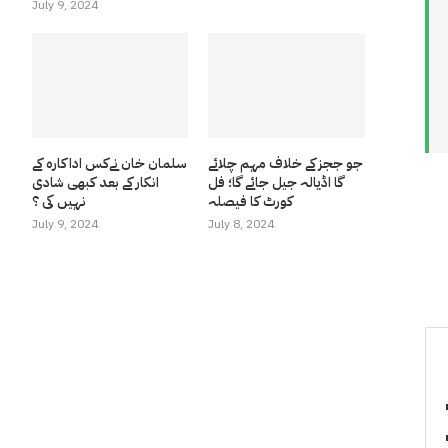
July 9, 2024
جو ججز کے خلاف مہم چلائے
سلمان خان نےکس اداکارہ کے
گا اڈیالہ جیل جائے گا؛ فل
انکار کے بعد کبھی شادی
کورٹ کا فیصلہ
نہیں کی ؟
July 9, 2024
July 8, 2024