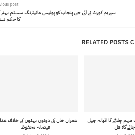
vious post
سپریم کورٹ نے آئی جی پنجاب کو پولیس مانیٹرنگ سسٹم بہتر ک
کا حکم دے 
RELATED POSTS 
مہم چلائے گا اڈیالہ جیل
عمران خان کی دونوں بہنوں کے خلاف عدال
فیصلہ محفوظ