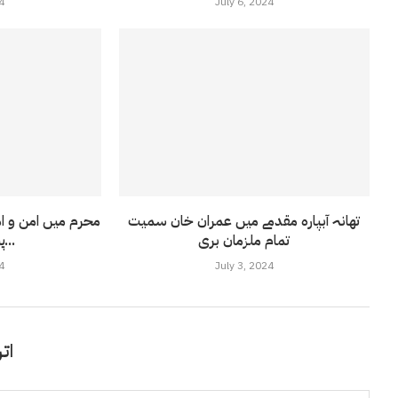
4
July 6, 2024
تھانہ آبپارہ مقدمے میں عمران خان سمیت
محرم میں امن و اما
تمام ملزمان بری
پسندافراد کی...
4
July 3, 2024
اتر