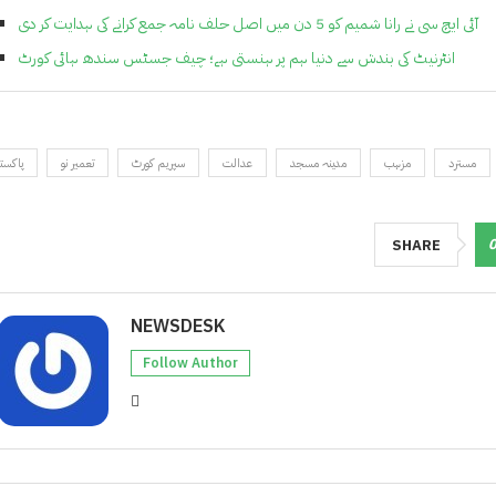
آئی ایچ سی نے رانا شمیم ​​کو 5 دن میں اصل حلف نامہ جمع کرانے کی ہدایت کر دی
انٹرنیٹ کی بندش سے دنیا ہم پر ہنستی ہے؛ چیف جسٹس سندھ ہائی کورٹ
مسترد
مزہب
مدینہ مسجد
عدالت
سپریم کورٹ
تعمیر نو
پاکست
SHARE
NEWSDESK
Follow Author