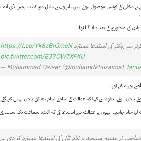
بے دخلی کے نوٹس موصول ہوئے ہیں۔ انہوں نے دلیل دی کہ یہ زمین ڈی ایم 
۔
ان کی منظوری کے بعد بنایا گیا تھا۔
ے سے روکنے کی استدعا مسترد
https://t.co/Yk6zBnJmeN
pic.twitter.com/E37OWTXFXU
— Muhammad Qaiser (@muhamdkhuzaima)
Janua
ہوئے پیش ہوئے۔ جاوید نے کہا کہ عدالت کے سامنے تمام حقائق پیش نہیں کیے گئے۔
ئزہ لیا جانا چاہیے۔ انہوں نے عدالت سے استدعا کی کہ آئندہ سماعت تک مسماری
احب نے مدینہ مسجد پر نظر ثانی کی استدعا مسترد کر دی ہے