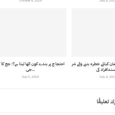
October 8, 2024
July 8, 202
ن کیلئے خطرہ بننے والے شر
احتجا ج پر بندے کون اٹھا لیتا ہے؟: جج کا آ
جی...
July 5, 2024
July 4, 202
ك تعليقًا