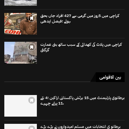
کراچی میں 5روز میں گرمی سے 427 افراد جاں بحق
ہوئے ؛فیصل ایدھی
کراچی میں پلاٹ کی کھدائی کے سبب ساتھ بنی عمارت
گرگئی
بین الاقوامی
برطانوی پارلیمنٹ میں 15 برٹش پاکستانی اراکین ؛4 نئے
،11 پرانے چہرے
برطانو ی انتخابات میں مسلم امیدواروں نے بڑے بڑے