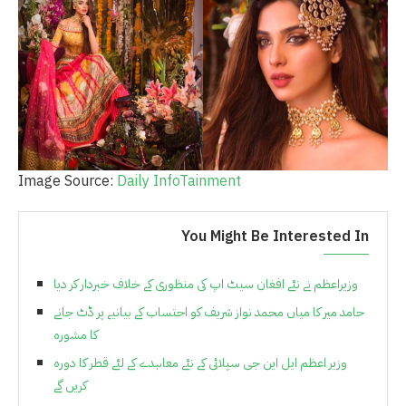
Image Source:
Daily InfoTainment
You Might Be Interested In
وزیراعظم نے نئے افغان سیٹ اپ کی منظوری کے خلاف خبردار کر دیا
حامد میر کا میاں محمد نواز شریف کو احتساب کے بیانیے پر ڈٹ جانے
کا مشورہ
وزیر اعظم ایل این جی سپلائی کے نئے معاہدے کے لئے قطر کا دورہ
کریں گے