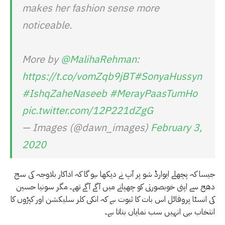
makes her fashion sense more
noticeable.
More by
@MalihaRehman
:
https://t.co/vomZqb9jBT
#SonyaHussyn
#IshqZaheNaseeb
#MerayPaasTumHo
pic.twitter.com/12P221dZgG
— Images (@dawn_images)
February 3,
2020
جیسا کہ پچھلے ایوارڈ شو پر آپ نے دیکھا ہو گا کہ اداکار بلاوجہ کی سج
دھج سے اپنی خوبصورتی کو چھپانے میں آگے آگے تھے۔ مگر سونیا حسین
کی انسٹا پروفائل اس بات کا ثبوت ہے کہ انکی کلر سلیکشن اور کپڑوں کا
انتخاب ہی انہیں سب نمایاں بناتا ہے۔