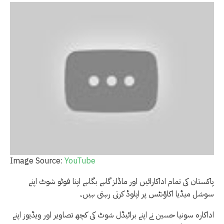
Image Source:
YouTube
پاکستان کی تمام اداکارائیں اور ماڈلز گاہے بگاہے اپنا فوٹو شوٹ اپنے
سوشل میڈیا اکاؤنٹس پر اپلوڈ کرتی رہتی ہیں۔
اداکارہ سونیا حسین نے اپنے برائیڈل شوٹ کی کچھ تصاویر اور ویڈیوز اپنے