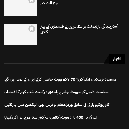
برج الٹ دیے
آسٹریلیا کی پارلیمنٹ پر مظاہرین نے فلسطین کے بینر
لگادیے
اخبار
مسعود پزشکیان ایک کروڑ 70 لاکھ ووٹ حاصل کرکے ایران کے صدر بن گئے
سیاست دانوں کے جھوٹ بولنے پر پابندی ؛ رکنیت ختم کرنے کا فیصلہ
کنزرویٹیو پارٹی کی سابق وزیراعظم لز ٹرس بھی الیکشن میں ہارگئیں
اب کی بار 400 پار ؛ مودی کانعرہ سرکیئر سٹارمر نے پورا کردکھایا