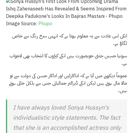
Image Source:
Phupo
انکی اس عادت سے یہ معلوم ہوتا ہے کہ انہیں سرخ رنگ سے خاص
لگاؤ ہے۔
سونیا حسین جتنی خوبصورت ہیں انکے کپڑوں کا انتخاب بھی لاجواب
ہے۔
عموماََ دیکھنے میں آیا ہے کہ اداکارئیں اور اداکار حسن کی دولت سے تو
مالا مال ہوتے ہیں لیکن انکے ڈیزائنر جمالیاتی حس سے بلکل خالی ہوتے
ہیں۔
I have always loved Sonya Hussyn's
individualistic style statements. The fact
that she is an accomplished actress only