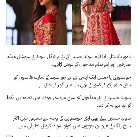
نامورپاکستانی اداکارہ سونیا حسین کے نئے برائیڈل شوٹ نے سوشل میڈیا
صارفین اور اپنے تمام مداحوں کے ہوش اڑادیے۔
خوبصورتی یا حسن ایک ایسی شے ہے جو ضبط کے سارے تقاضوں کو
بالائے طاق رکھ کر کسی کے بھی دل میں گھر کر جاتی ہے۔
سونیا حسین نے اپنے مداحوں کو سرخ عروسی جوڑے میں تصویریں دکھا
کر اپنا دیوانہ کر دیا۔
سونیا حسین پہلے بھی اپنی خوبصورتی کی وجہ سے مشہور ہیں اکثر
سرخ رنگ کے عروسی جوڑوں میں فوٹو شوٹ کرواتی نظر آتی ہیں۔