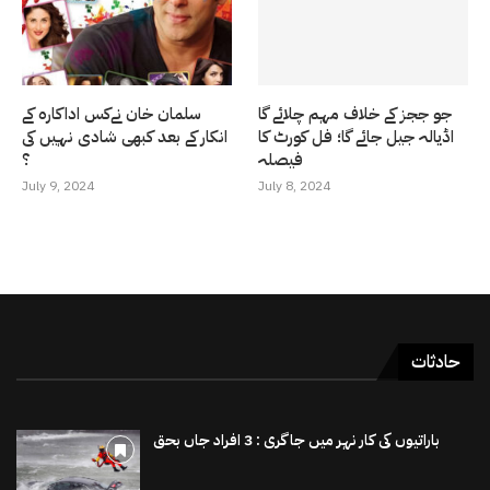
جو ججز کے خلاف مہم چلائے گا
سلمان خان نےکس اداکارہ کے
اڈیالہ جیل جائے گا؛ فل کورٹ کا
انکار کے بعد کبھی شادی نہیں کی
فیصلہ
؟
July 9, 2024
July 8, 2024
حادثات
باراتیوں کی کار نہر میں جاگری : 3 افراد جاں بحق