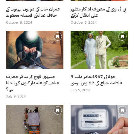
پی ٹی وی کے معروف اداکار مظہر
عمران خان کی دونوں بہنوں کے
علی انتقال کرگئے
خلاف عدالتی فیصلہ محفوظ
October 8, 2024
October 8, 2024
9 جولائی 1967:مادر ملت
حسینی فوج کے سالار حضرت
فاطمہ جناح کی 57 ویں برسی
عباسّ کو علمدار کیوں کہا جاتا
ہے ؟
July 9, 2024
July 9, 2024