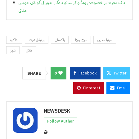
پاک بحریہ نے خصوصی ویڈیو کے ساتھ یادگار آبدوز کی گولڈن جوبلی
منائی
سونیا حسین
سرخ جوڑا
پاکستان
برائیڈل شوٹ
اداکارہ
ماڈل
شوبز
0
Facebook
Twitter
SHARE
Pinterest
Email
NEWSDESK
Follow Author