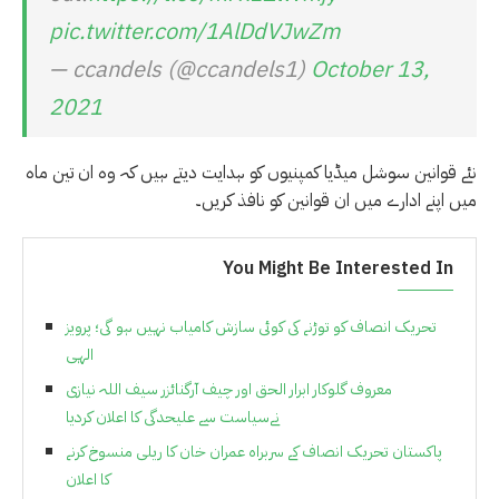
pic.twitter.com/1AlDdVJwZm
— ccandels (@ccandels1)
October 13,
2021
نئے قوانین سوشل میڈیا کمپنیوں کو ہدایت دیتے ہیں کہ وہ ان تین ماہ
میں اپنے ادارے میں ان قوانین کو نافذ کریں۔
You Might Be Interested In
تحریک انصاف کو توڑنے کی کوئی سازش کامیاب نہیں ہو گی؛ پرویز
الہی
معروف گلوکار ابرار الحق اور چیف آرگنائزر سیف اللہ نیازی
نےسیاست سے علیحدگی کا اعلان کردیا
پاکستان تحریک انصاف کے سربراہ عمران خان کا ریلی منسوخ کرنے
کا اعلان