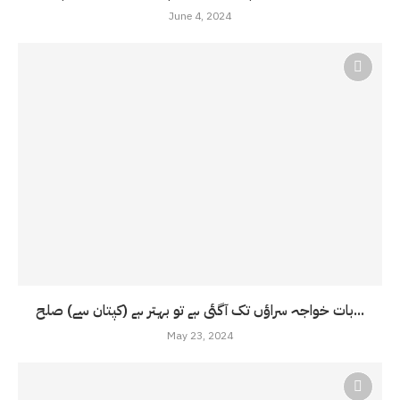
June 4, 2024
بات خواجہ سراؤں تک آگئی ہے تو بہتر ہے (کپتان سے) صلح...
May 23, 2024