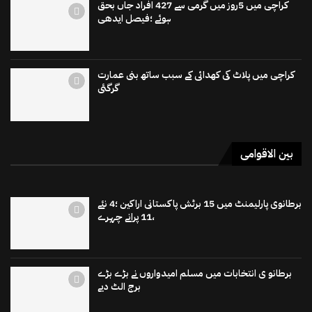
کراچی میں 5روز میں گرمی سے 427 افراد جاں بحق
ہوئے ؛فیصل ایدھی
کراچی میں پلاٹ کی کھدائی کے سبب ساتھ بنی عمارت
گرگئی
بین الاقوامی
برطانوی پارلیمنٹ میں 15 برٹش پاکستانی اراکین ؛4 نئے
،11 پرانے چہرے
برطانو ی انتخابات میں مسلم امیدواروں نے بڑے بڑے
برج الٹ دیے