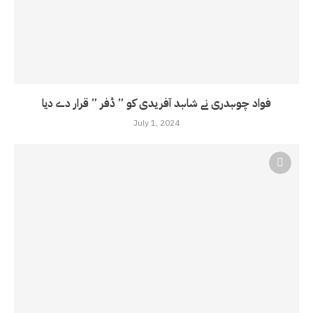
فواد چوہدری نے شاہد آفریدی کو ” ڈفر ” قرار دے دیا
July 1, 2024