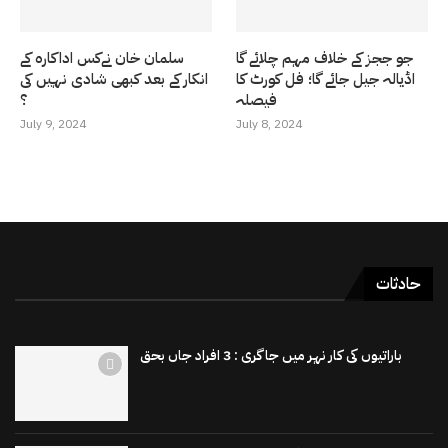
جو ججز کے خلاف مہم چلائے گا
سلمان خان نےکس اداکارہ کے
اڈیالہ جیل جائے گا؛ فل کورٹ کا
انکار کے بعد کبھی شادی نہیں کی
فیصلہ
؟
July 9, 2024
July 8, 2024
حادثات
باراتیوں کی کار نہر میں جاگری : 3 افراد جاں بحق