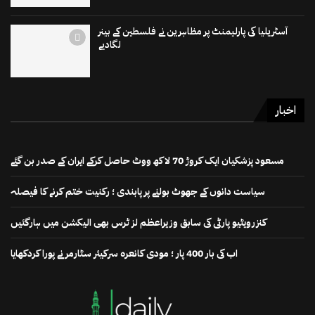
آسٹریلیا کی پارلیمنٹ پر مظاہرین نے فلسطین کے بینر
لگادیے
اخبار
مسعود پزشکیان ایک کروڑ 70 لاکھ ووٹ حاصل کرکے ایران کے صدر بن گئے
سیاست دانوں کے جھوٹ بولنے پر پابندی ؛ رکنیت ختم کرنے کا فیصلہ
کنزرویٹیو پارٹی کی سابق وزیراعظم لز ٹرس بھی الیکشن میں ہارگئیں
اب کی بار 400 پار ؛ مودی کانعرہ سرکیئر سٹارمر نے پورا کردکھایا