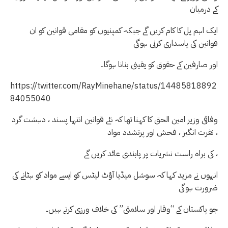
کے درمیان
ایک اہم پل کا کام کریں گے جبکہ کمپنیوں کو مقامی قوانین کو ان
قوانین کی پاسداری کرنی ہوگی
اور صارفین کے حقوق کو یقینی بنانا ہوگا۔
https://twitter.com/RayMinehane/status/14485818892
84055040
وفاقی وزیر امین الحق کا کہنا تھا کہ نئے قوانین انتہا پسند ، دہشت گرد
، نفرت انگیز ، فحش اور پرتشدد مواد
کی براہ راست نشریات پر پابندی عائد کریں گے ،
انہوں نے مزید کہا کہ سوشل میڈیا آؤٹ لیٹس کو ایسے مواد کو ہٹانے کی
ضرورت ہوگی
جو پاکستان کے “وقار اور سلامتی” کی خلاف ورزی کرتے ہیں۔