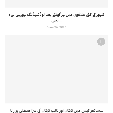
لاہور کے کئی علاقوں میں ہر گھنٹے بعد لوڈشیڈنگ ہورہی ہے ؛
نجی...
June 26, 2024
سائفر کیس میں کپتان اور نائب کپتان کی سزا معطلی پر رانا...