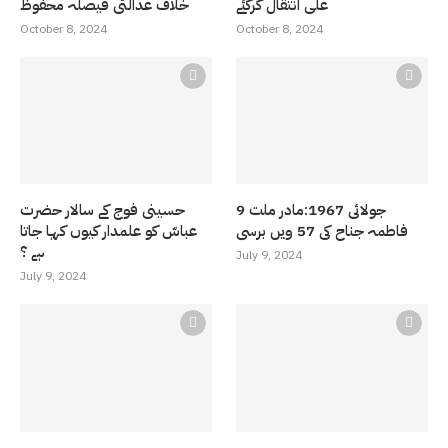
علی انتقال کرگئے
خلاف عدالتی فیصلہ محفوظ
October 8, 2024
October 8, 2024
9 جولائی 1967:مادر ملت
حسینی فوج کے سالار حضرت
فاطمہ جناح کی 57 ویں برسی
عباسّ کو علمدار کیوں کہا جاتا
ہے ؟
July 9, 2024
July 9, 2024