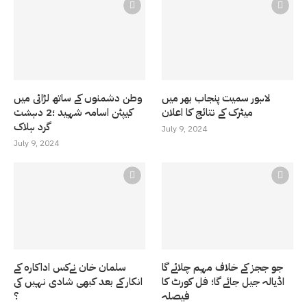
لاہور سمیت پنجاب بھر میں
وطن دشمنوں کے ساتھ لڑائی میں
میٹرک کے نتائج کا اعلان
کیپٹن اسامہ شہید ؛2 دہشت
گرد ہلاک
July 9, 2024
July 9, 2024
جو ججز کے خلاف مہم چلائے گا
سلمان خان نےکس اداکارہ کے
اڈیالہ جیل جائے گا؛ فل کورٹ کا
انکار کے بعد کبھی شادی نہیں کی
فیصلہ
؟