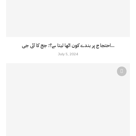
احتجا ج پر بندے کون اٹھا لیتا ہے؟: جج کا آئی جی...
July 5, 2024