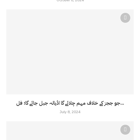
جو ججز کے خلاف مہم چلائے گا اڈیالہ جیل جائے گا؛ فل...
July 8, 2024