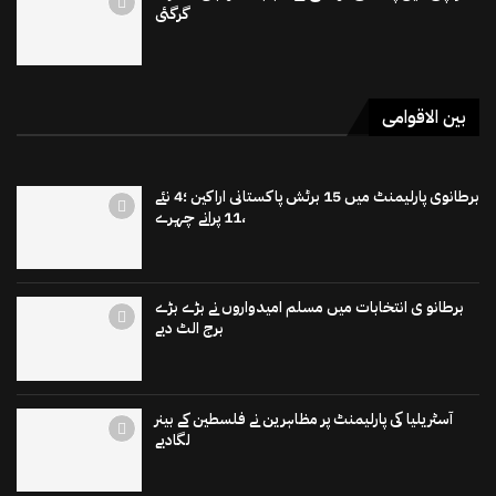
گرگئی
بین الاقوامی
برطانوی پارلیمنٹ میں 15 برٹش پاکستانی اراکین ؛4 نئے
،11 پرانے چہرے
برطانو ی انتخابات میں مسلم امیدواروں نے بڑے بڑے
برج الٹ دیے
آسٹریلیا کی پارلیمنٹ پر مظاہرین نے فلسطین کے بینر
لگادیے