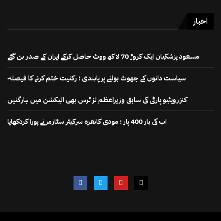
اخبار
مسعود پزشکیان ایک کروڑ 70 لاکھ ووٹ حاصل کرکے ایران کے صدر بن گئے
سیاست دانوں کے جھوٹ بولنے پر پابندی ؛ رکنیت ختم کرنے کا فیصلہ
کنزرویٹیو پارٹی کی سابق وزیراعظم لز ٹرس بھی الیکشن میں ہارگئیں
اب کی بار 400 پار ؛ مودی کانعرہ سرکیئر سٹارمر نے پورا کردکھایا