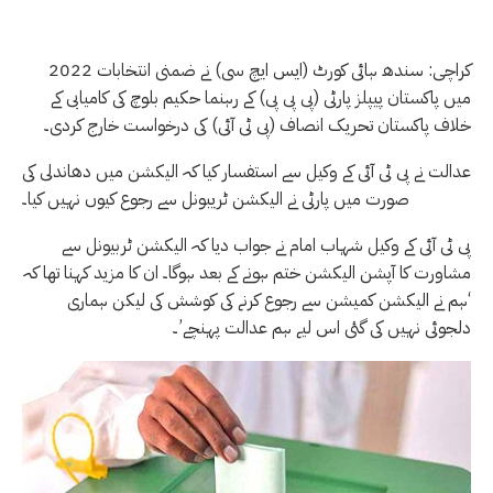
کراچی: سندھ ہائی کورٹ (ایس ایچ سی) نے ضمنی انتخابات 2022
میں پاکستان پیپلز پارٹی (پی پی پی) کے رہنما حکیم بلوچ کی کامیابی کے
خلاف پاکستان تحریک انصاف (پی ٹی آئی) کی درخواست خارج کردی۔
عدالت نے پی ٹی آئی کے وکیل سے استفسار کیا کہ الیکشن میں دھاندلی کی
صورت میں پارٹی نے الیکشن ٹریبونل سے رجوع کیوں نہیں کیا۔
پی ٹی آئی کے وکیل شہاب امام نے جواب دیا کہ الیکشن ٹربیونل سے
مشاورت کا آپشن الیکشن ختم ہونے کے بعد ہوگا۔ ان کا مزید کہنا تھا کہ
‘ہم نے الیکشن کمیشن سے رجوع کرنے کی کوشش کی لیکن ہماری
دلجوئی نہیں کی گئی اس لیے ہم عدالت پہنچے’۔