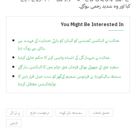
کیا اور وہ شدید زخمی ہوگئے۔
You Might Be Interested In
عدالت نے الیکشن کمیشن کو کپتان کو پارٹی صدارت کے عہدے سے
ہٹانے سے روک دیا
عدالت نے شہباز گل کی اشیاء واپس کرنے کا حکم جاری کردیا
سعید غنی کے چھوٹے بھائی فرحان غنی چئیر مین کا الیکشن ہار گئے
سندھ ہائیکورٹ نے فردوس شمیم کےگھر کو سب جیل قرار دینے کا
نوٹیفکیشن معطل کردیا
ضمنی انتخاب
سندھ ہائی کورٹ؎
درخواست خارج
پی ٹی آئی
کراچی