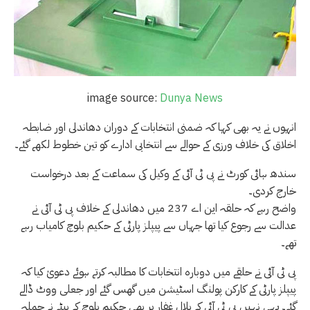
image source:
Dunya News
انہوں نے یہ بھی کہا کہ ضمنی انتخابات کے دوران دھاندلی اور ضابطہ
اخلاق کی خلاف ورزی کے حوالے سے انتخابی ادارے کو تین خطوط لکھے گئے۔
سندھ ہائی کورٹ نے پی ٹی آئی کے وکیل کی سماعت کے بعد درخواست
خارج کردی۔
واضح رہے کہ حلقہ این اے 237 میں دھاندلی کے خلاف پی ٹی آئی نے
عدالت سے رجوع کیا تھا جہاں سے پیپلز پارٹی کے حکیم بلوچ کامیاب رہے
تھے۔
پی ٹی آئی نے حلقے میں دوبارہ انتخابات کا مطالبہ کرتے ہوئے دعویٰ کیا کہ
پیپلز پارٹی کے کارکن پولنگ اسٹیشن میں گھس گئے اور جعلی ووٹ ڈالے
گئے۔ یہی نہیں پی ٹی آئی کے بلال غفار پر بھی حکیم بلوچ کے بیٹے نے حملہ