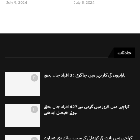
July 9, 2024
July 8, 2024
حادثات
باراتیوں کی کار نہر میں جاگری : 3 افراد جاں بحق
کراچی میں 5روز میں گرمی سے 427 افراد جاں بحق
ہوئے ؛فیصل ایدھی
کراچی میں پلاٹ کی کھدائی کے سبب ساتھ بنی عمارت