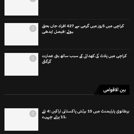
کراچی میں 5روز میں گرمی سے 427 افراد جاں بحق
ہوئے ؛فیصل ایدھی
کراچی میں پلاٹ کی کھدائی کے سبب ساتھ بنی عمارت
گرگئی
بین الاقوامی
برطانوی پارلیمنٹ میں 15 برٹش پاکستانی اراکین ؛4 نئے
،11 پرانے چہرے