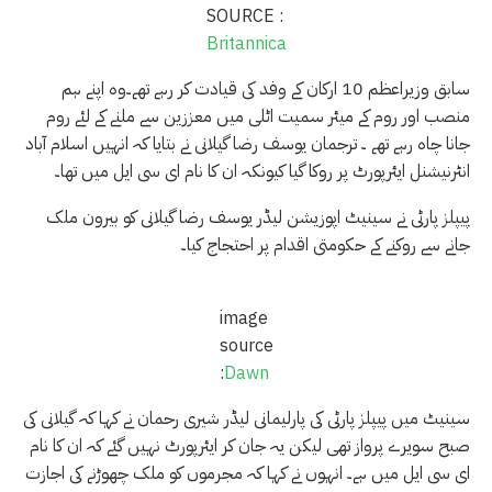
SOURCE :
Britannica
سابق وزیراعظم 10 ارکان کے وفد کی قیادت کر رہے تھے۔وہ اپنے ہم
منصب اور روم کے میئر سمیت اٹلی میں معززین سے ملنے کے لئے روم
جانا چاہ رہے تھے ۔ ترجمان یوسف رضا گیلانی نے بتایا کہ انہیں اسلام آباد
انٹرنیشنل ایئرپورٹ پر روکا گیا کیونکہ ان کا نام ای سی ایل میں تھا۔
پیپلز پارٹی نے سینیٹ اپوزیشن لیڈر یوسف رضا گیلانی کو بیرون ملک
جانے سے روکنے کے حکومتی اقدام پر احتجاج کیا۔
image
source
:
Dawn
سینیٹ میں پیپلز پارٹی کی پارلیمانی لیڈر شیری رحمان نے کہا کہ گیلانی کی
صبح سویرے پرواز تھی لیکن یہ جان کر ایئرپورٹ نہیں گئے کہ ان کا نام
ای سی ایل میں ہے۔ انہوں نے کہا کہ مجرموں کو ملک چھوڑنے کی اجازت