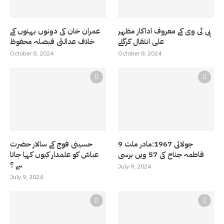
پی ٹی وی کے معروف اداکار مظہر
عمران خان کی دونوں بہنوں کے
علی انتقال کرگئے
خلاف عدالتی فیصلہ محفوظ
October 8, 2024
October 8, 2024
9 جولائی 1967:مادر ملت
حسینی فوج کے سالار حضرت
فاطمہ جناح کی 57 ویں برسی
عباسّ کو علمدار کیوں کہا جاتا
ہے ؟
July 9, 2024
July 9, 2024