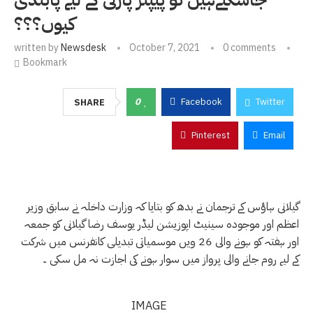
کیوں؟؟؟
written by
Newsdesk
October 7, 2021
0 comments
Bookmark
0
Facebook
Twitter
SHARE
Pinterest
Email
گیلانی ہاؤس کے ترجمان نے بدھ کو بتایا کہ وزارت داخلہ نے سابق وزیر
اعظم اور موجودہ سینیٹ اپوزیشن لیڈر یوسف رضا گیلانی کو جمعہ
اور ہفتہ کو ہونے والی 26 ویں موسمیاتی تبدیلی کانفرنس میں شرکت
کے لیے روم جانے والی پرواز میں سوار ہونے کی اجازت نہ مل سکی ۔
IMAGE