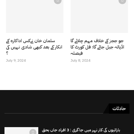
جو ججز کے خلاف مہم چلائے گا
سلمان خان نےکس اداکارہ کے
اڈیالہ جیل جائے گا؛ فل کورٹ کا
انکار کے بعد کبھی شادی نہیں کی
فیصلہ
؟
July 9, 2024
July 8, 2024
حادثات
باراتیوں کی کار نہر میں جاگری : 3 افراد جاں بحق