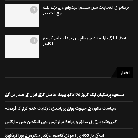
برطانو ی انتخابات میں مسلم امیدواروں نے بڑے بڑے
برج الٹ دیے
آسٹریلیا کی پارلیمنٹ پر مظاہرین نے فلسطین کے بینر
لگادیے
اخبار
مسعود پزشکیان ایک کروڑ 70 لاکھ ووٹ حاصل کرکے ایران کے صدر بن گئے
سیاست دانوں کے جھوٹ بولنے پر پابندی ؛ رکنیت ختم کرنے کا فیصلہ
کنزرویٹیو پارٹی کی سابق وزیراعظم لز ٹرس بھی الیکشن میں ہارگئیں
اب کی بار 400 پار ؛ مودی کانعرہ سرکیئر سٹارمر نے پورا کردکھایا