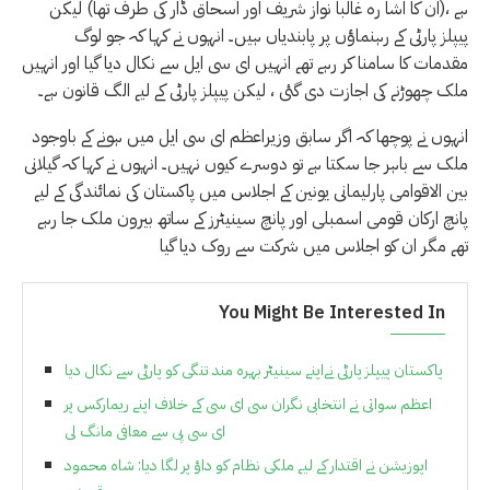
ہے ،(ان کا اشا رہ غالبا نواز شریف اور اسحاق ڈار کی طرف تھا) لیکن
پیپلز پارٹی کے رہنماؤں پر پابندیاں ہیں۔ انہوں نے کہا کہ جو لوگ
مقدمات کا سامنا کر رہے تھے انہیں ای سی ایل سے نکال دیا گیا اور انہیں
ملک چھوڑنے کی اجازت دی گئی ، لیکن پیپلز پارٹی کے لیے الگ قانون ہے۔
انہوں نے پوچھا کہ اگر سابق وزیراعظم ای سی ایل میں ہونے کے باوجود
ملک سے باہر جا سکتا ہے تو دوسرے کیوں نہیں۔ انہوں نے کہا کہ گیلانی
بین الاقوامی پارلیمانی یونین کے اجلاس میں پاکستان کی نمائندگی کے لیے
پانچ ارکان قومی اسمبلی اور پانچ سینیٹرز کے ساتھ بیرون ملک جا رہے
تھے مگر ان کو اجلاس میں شرکت سے روک دیا گیا
You Might Be Interested In
پاکستان پیپلز پارٹی نےاپنے سینیٹر بہرہ مند تنگی کو پارٹی سے نکال دیا
اعظم سواتی نے انتخابی نگران سی ای سی کے خلاف اپنے ریمارکس پر
ای سی پی سے معافی مانگ لی
اپوزیشن نے اقتدار کے لیے ملکی نظام کو داؤ پر لگا دیا: شاہ محمود