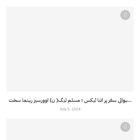
ہوائی سفر پر اتنا ٹیکس ؛ مسلم لیگ( ن) اوورسیز رہنما سخت...
July 5, 2024