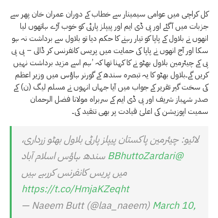
کل کراچی میں عوامی سیمینار سے خطاب کے دوران عمران خان پھر سے
جزبات میں آگئے اور پی ڈی ایم اور پیپلز پارٹی کو خوب آڑے ہاتھوں لیا
انھوں نے بلاول کے پاپا کو تیار رہنے کا حکم دیا تو بلاول سے برداشت نہ ہو
سکا اور آج انھوں نے پاپا کی حمایت میں پریس کانفرنس کر ڈالی – پی پی
پی کے چیئرمین بلاول بھٹو نے کا کہنا تھا کہ ’ہم اسے مزید برداشت نہیں
کریں گے۔بلاول بھٹو کا یہ تبصرہ سندھ کے گورنر ہاؤس میں وزیر اعظم
کی سخت گیر تقریر کے جواب میں آیا جہاں انہوں نے مسلم لیگ (ن) کے
صدر شہباز شریف اور پی ڈی ایم کے سربراہ مولانا فضل الرحمان
سمیت اپوزیشن کی اعلیٰ قیادت پر بھی تنقید کی۔
لائیو: چیئرمین پاکستان پیپلز پارٹی بلاول بھٹو زرداری،
@BBhuttoZardari
سندھ ہاؤس اسلام آباد
میں پریس کانفرنس کررہے ہیں
https://t.co/HmjaKZeqht
— Naeem Butt (@laa_naeem)
March 10,