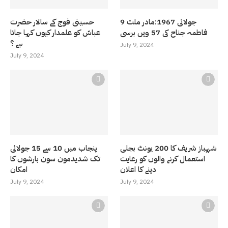
9 جولائی 1967:مادر ملت
حسینی فوج کے سالار حضرت
فاطمہ جناح کی 57 ویں برسی
عباسّ کو علمدار کیوں کہا جاتا
ہے ؟
July 9, 2024
July 9, 2024
شہباز شریف کا 200 یونٹ بجلی
پنجاب میں 10 سے 15 جولائی
استعمال کرنے والوں کو رعایت
تک شدیدمون سون بارشوں کا
دینے کا اعلان
امکان
July 9, 2024
July 9, 2024