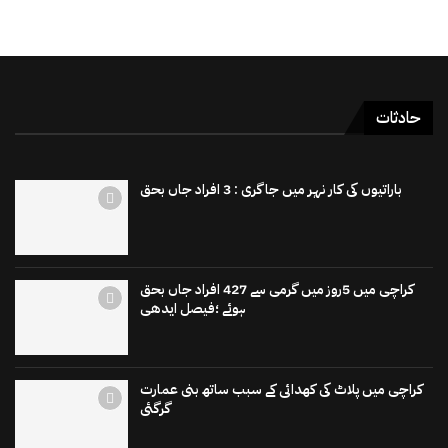
حادثات
باراتیوں کی کار نہر میں جاگری : 3 افراد جاں بحق
کراچی میں 5روز میں گرمی سے 427 افراد جاں بحق
ہوئے ؛فیصل ایدھی
کراچی میں پلاٹ کی کھدائی کے سبب ساتھ بنی عمارت
گرگئی