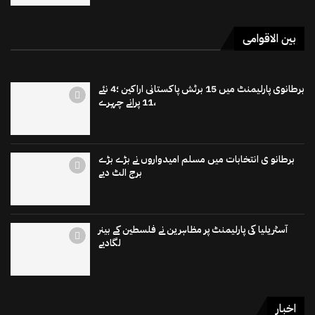
بین الاقوامی
برطانوی پارلیمنٹ میں 15 برٹش پاکستانی اراکین ؛4 نئے
،11 پرانے چہرے
برطانو ی انتخابات میں مسلم امیدواروں نے بڑے بڑے
برج الٹ دیے
آسٹریلیا کی پارلیمنٹ پر مظاہرین نے فلسطین کے بینر
لگادیے
اخبار