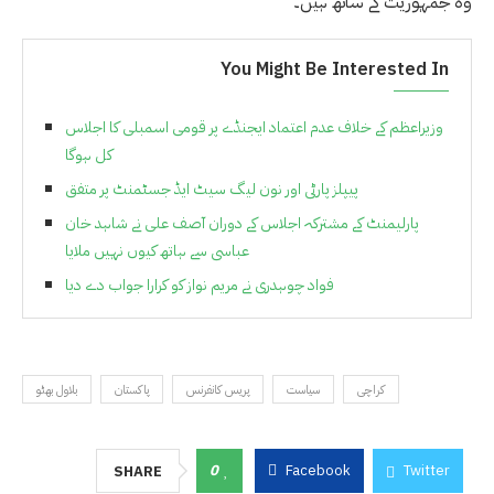
وہ جمہوریت کے ساتھ ہیں۔
You Might Be Interested In
وزیراعظم کے خلاف عدم اعتماد ایجنڈے پر قومی اسمبلی کا اجلاس
کل ہوگا
پیپلز پارٹی اور نون لیگ سیٹ ایڈ جسٹمنٹ پر متفق
پارلیمنٹ کے مشترکہ اجلاس کے دوران آصف علی نے شاہد خان
عباسی سے ہاتھ کیوں نہیں ملایا
فواد چوہدری نے مریم نواز کو کرارا جواب دے دیا
کراچی
سیاست
پریس کانفرنس
پاکستان
بلاول بھٹو
0
Facebook
Twitter
SHARE