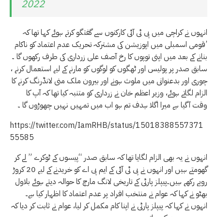
2022
انہوں نے کراچی میں پی ٹی آئی کارکنوں سے گفتگو کرتے ہوئے کہا تھا کہ
’قومی اسمبلی میں اپوزیشن کی مشترکہ تحریک عدم اعتماد کو ناکام
بنانے کے بعد میں اپنی توپوں کا رخ آصف علی زرداری کی طرف رکھوں گا ۔
سابق صدر پر پولیس اور ٹھگوں کو لوگوں کو مارنے کے لیے استعمال کرنے ،
چوری اور بدعنوانی میں ملوث ہونے اور بیرون ملک منی لانڈرنگ کرنے کا
الزام لگاتے ہوئے، وزیر اعظم خان نے زرداری کو متنبہ کیا تھا کہ آپ کا
وقت آگیا ہے میرا اگلا ہدف تم ہو اب میں تمہیں نہیں چھوڑوں گا ۔
https://twitter.com/IamRHB/status/15018388557371
55585
انہوں نے یہ بھی الزام لگایا تھا کہ سابق صدر “پیسوں کے ٹوکرے ” لے کر
گھومتے ہیں اور انہوں نے پی ٹی آئی کے ایم پی اے کو خریدنے کے لیے 20 کروڑ
روپے رکھے ہیں۔پیپلز پارٹی کے تاریخی لانگ مارچ کا حوالہ دیتے ہوئے بلاول
بھٹو نے کہا کہ عوام نے منتخب افراد پر عدم اعتماد کا اظہار کیا ہے۔
انہوں نے کہا کہ پیپلز پارٹی نے اپنا کام مکمل کر لیا، عوام نے ثابت کر دیا کہ