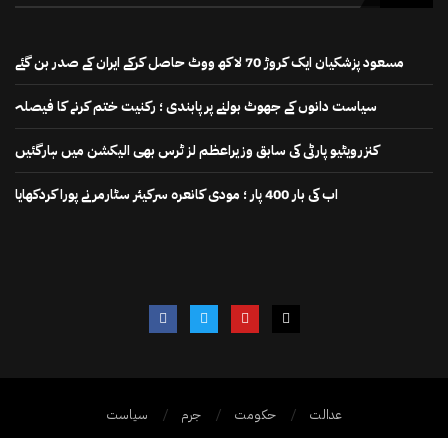
مسعود پزشکیان ایک کروڑ 70 لاکھ ووٹ حاصل کرکے ایران کے صدر بن گئے
سیاست دانوں کے جھوٹ بولنے پر پابندی ؛ رکنیت ختم کرنے کا فیصلہ
کنزرویٹیو پارٹی کی سابق وزیراعظم لز ٹرس بھی الیکشن میں ہارگئیں
اب کی بار 400 پار ؛ مودی کانعرہ سرکیئر سٹارمر نے پورا کردکھایا
عدالت
حکومت
جرم
سیاست