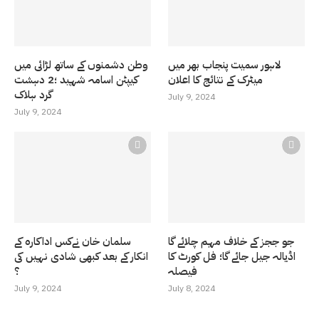
لاہور سمیت پنجاب بھر میں
وطن دشمنوں کے ساتھ لڑائی میں
میٹرک کے نتائج کا اعلان
کیپٹن اسامہ شہید ؛2 دہشت
گرد ہلاک
July 9, 2024
July 9, 2024
جو ججز کے خلاف مہم چلائے گا
سلمان خان نےکس اداکارہ کے
اڈیالہ جیل جائے گا؛ فل کورٹ کا
انکار کے بعد کبھی شادی نہیں کی
فیصلہ
؟
July 9, 2024
July 8, 2024