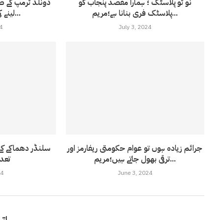
نو ٹو پلاسٹک ؛ ہمارا مقصد پنجاب کو
ڈونلڈ ٹرمپ کے 
پلاسٹک فری بنانا ہے؛مریم...
لینے کی ایک اور رکاوٹ...
4
July 3, 2024
جرائم زیادہ ہوں تو عوام حکومتی ریفارمز اور
ترقی بھول جاتے ہیں؛مریم...
تعداد 14 
24
June 3, 2024
اتر