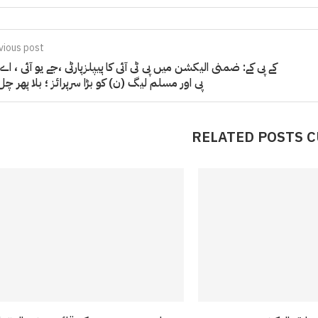
vious post
کے پی کے: ضمنی الیکشن میں پی ٹی آئی کا پیپلزپارٹی ،جے یو آئی ، اے 
پی اور مسلم لیگ (ن) کو بڑا سرپرائز ؛ بلا پھر چل 
RELATED POSTS 