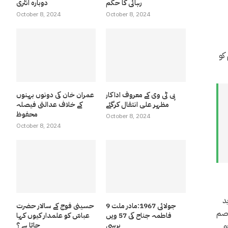
رہائی کا حکم
دوبارہ انٹری
October 8, 2024
October 8, 2024
کو
پی ٹی وی کے معروف اداکار
عمران خان کی دونوں بہنوں
مظہر علی انتقال کرگئے
کے خلاف عدالتی فیصلہ
محفوظ
October 8, 2024
October 8, 2024
د
9 جولائی 1967:مادر ملت
حسینی فوج کے سالار حضرت
اصم
فاطمہ جناح کی 57 ویں
عباسّ کو علمدار کیوں کہا
برسی
جاتا ہے ؟
و