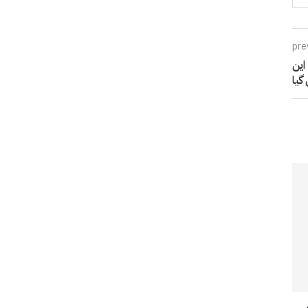
pre
این
گیا