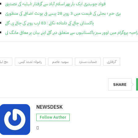
فواد چوہدری ایک بار پھر اسلام آباد سے گرفتار ؛اہلیہ کی تصدیق
بری خبر ؛ بجلی کی قیمت میں 3 روپے 28 پیسے فی یونٹ اضافے کی منظوری
پاکستانی چائے کے دلدادہ نکلے : 83 ارب روپے کی چائے پی گئے
احیہ پروگرام میں اوور سیز پاکستانیوں سے متعلق دیے گئے اپنے بیان پر معافی مانگ لی
گرفتاری
ضمانت مسترد
سومیہ عاصم
رضوانہ تشدد کیس
جج اہل
SHARE
NEWSDESK
Follow Author