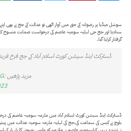
سوشل میڈیا پر رضوانہ کے حق میں آواز اٹھی تو عدالت کے جج نے بھی اپنے
سنادیا اور جج جی اہلیہ سومیہ عاصم کی درخواست ضمانت منسوخ کرد
گرفتار کرلیا گیا۔
ڈسٹرکٹ اینڈ سیشن کورٹ اسلام آباد کے جج فرخ فرید ن
مزید پڑھیں :
eG
023
ڈسٹرکٹ اینڈ سیشن کورٹ اسلام آباد میں ملزمہ سومیہ عاصم کی در
بلوچ نے کیس کی سماعت کی،جج کی اہلیہ ملزمہ سومیہ عدالت میں پیش 
نے تشدد نہیں کیا،سومیہ عاصم نے ملازمہ کو واپس بھیجنے کا بار بار ک