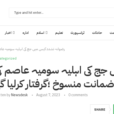
ت
حادثات
ٹرانسپورٹ
تعلیم
اسلام
ادارہ
اخبار
رضوانہ تشدد کیس میں جج کی اہلیہ سومیہ عاصم 
ategorized
جج کی اہلیہ سومیہ عاصم ک
مانت منسوخ ؛گرفتار کرلیا گی
tten by
Newsdesk
August 7, 2023
0 comments
SHARE