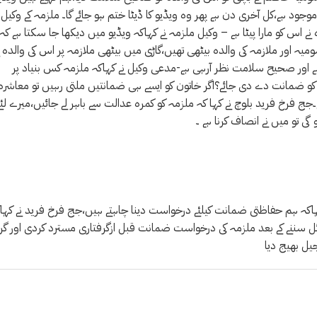
ے ویڈیو حاصل کی؟بس سٹاپ پر 3گھنٹے کی ویڈیو موجود ہے،کل آخری دن ہے پھر وہ ویڈیو کا ڈیٹا ختم ہو جائے گا۔ ملزمہ کے وکیل
نے اس کو مارا پیٹا ہے – وکیل ملزمہ نے کہاکہ ویڈیو میں دیکھا جا سکتا ہے کہ
ہ اور ملازمہ کی والدہ بیٹھی تھیں،گاڑی میں بیٹھی ملازمہ پر اس کی والدہ ن
بیٹھی ہے اور صحیح سلامت نظر آرہی ہے-مدعی وکیل نے کہاکہ ملزمہ کس بنیاد پر
کو ضمانت دے دی جائے؟اگر خاتون کو ایسے ہی ضمانتیں ملتی رہیں تو معاشرہ
ے۔جج فرخ فرید بلوچ نے کہا کہ ملزمہ کو کمرہ عدالت سے باہر لے جائیں،میرے لئے
 تو میں نے انصاف کرنا ہے ۔
ہاکہ ہم حفاظتی ضمانت کیلئے درخواست دینا چاہتے ہیں،جج فرخ فرید نے کہا
سننے کے بعد ملزمہ کی درخواست ضمانت قبل ازگرفتاری مسترد کردی اور گرف