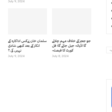
July 9, 2024
جو ججز کے خلاف مہم چلائے
سلمان خان نےکس اداکارہ کے
گا اڈیالہ جیل جائے گا؛ فل
انکار کے بعد کبھی شادی
کورٹ کا فیصلہ
نہیں کی ؟
یہ
July 9, 2024
July 8, 2024