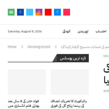
احتساب
اپوزیشن
آلودگی
Saturday, August 8, 2026
کی ضمانت منسوخ ؛گرفتار کرلیا گیا
Uncategorized
Home
Unc
تازہ ترین پوسٹس
ی
ا
wri
ہائیکورٹ کا تحریک انصاف
فواد خان کی 8 سال بعد
کی رہنما زرتاج گل کی فوری
بھارتی فلم انڈسٹری میں