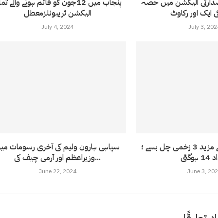
صدارتی الیکشن میں حصہ
پنجاب میں 12جون کو قائم ہونے والے تم
الیکشن ٹریبونلزمعطل
July 4, 2024
July 3, 202
سلنڈر دھماکے کے مزید 3 زخمی چل بسے ؛
سپاہی ہارون ولیم کی آخری رسومات می
ہوگئی
وزیراعظم اور آرمی چیف کی...
June 22, 2024
June 3, 20
ك تعليقًا