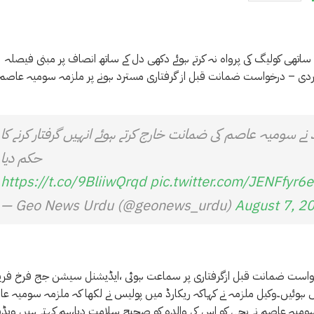
 ساتھی کولیگ کی پرواہ نہ کرتے ہوئے دکھی دل کے ساتھ انصاف پر مبنی فیصلہ
ی – درخواست ضمانت قبل از گرفتاری مسترد ہونے پر ملزمہ سومیہ عاصم 
ے سومیہ عاصم کی ضمانت خارج کرتے ہوئے انہیں گرفتار کرنے کا
حکم دیا
https://t.co/9BliiwQrqd
pic.twitter.com/JENFfyr6
— Geo News Urdu (@geonews_urdu)
August 7, 2
خواست ضمانت قبل ازگرفتاری پر سماعت ہوئی ،ایڈیشنل سیشن جج فرخ فری
ہوئیں۔وکیل ملزمہ نے کہاکہ ریکارڈ میں پولیس نے لکھا کہ ملزمہ سومیہ ع
ہا،سومیہ عاصم نے بچی کو اس کی والدہ کو صحیح سلامت دیا،ہم کہتے ہیں ویڈی