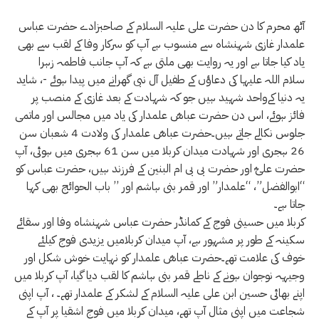
آٹھ محرم کا دن حضرت علی علیہ السلام کے صاحبزادے حضرت عباس
علمدار غازی شہنشاہ سے منسوب ہے آپ کو سرکار وفا کے لقب سے بھی
یاد کیا جاتا ہے اور یہ روایت بھی ملتی ہے کہ آپ جانب فاطمہ زہرا
سلام اللہ علیہا کی دعاؤں کے طفیل آل نبی گھرانے میں پیدا ہوئے -، شاید
یہ دنیا کےواحد شہید ہیں جو کہ شہادت کے بعد غازی کے منصب پر
فائز ہوئے، اس دن حضرت عباسؓ علمدار کی یاد میں مجالس اور ماتمی
جلوس نکالے جاتے ہیں۔حضرت عباسؓ علمدار کی ولادت 4 شعبان سن
26 ہجری اور شہادت میدان کربلا میں سن 61 ہجری میں ہوئی، آپ
حضرت علیؓ اور حضرت بی بی ام البنین کے فرزند ہیں، حضرت عباس کو
“ابوالفضل”، “علمدار” اور قمر بنی ہاشم اور ’’ باب الحوائج بھی کہا
جاتا ہے۔
کربلا میں حسینی فوج کے کمانڈر حضرت عباس شہنشاہ وفا اور سقائے
سکینہ کے طور پر مشہور ہے، آپ میدان کربلامیں یزیدی فوج کیلئے
خوف کی علامت تھے۔حضرت عباسؓ علمدار کو نہایت خوش شکل اور
وجیہہ نوجوان ہونے کے ناطے قمر بنی ہاشم کا لقب دیا گیا، آپ کربلا میں
اپنے بھائی حسین ابن علی علیہ السلام کے لشکر کے علمدار تھے۔ ، آپ اپنی
شجاعت میں اپنی مثال آپ تھے، میدان کربلا میں فوج اشقیا پر آپ کے