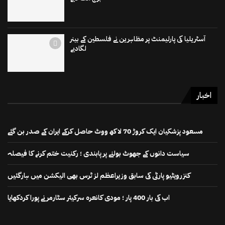
آسٹریلیا کی پارلیمنٹ پر مظاہرین نے فلسطین کے بینر
لگادیے
اخبار
مسعود پزشکیان ایک کروڑ 70 لاکھ ووٹ حاصل کرکے ایران کے صدر بن گئے
سیاست دانوں کے جھوٹ بولنے پر پابندی ؛ رکنیت ختم کرنے کا فیصلہ
کنزرویٹیو پارٹی کی سابق وزیراعظم لز ٹرس بھی الیکشن میں ہارگئیں
اب کی بار 400 پار ؛ مودی کانعرہ سرکیئر سٹارمر نے پورا کردکھایا