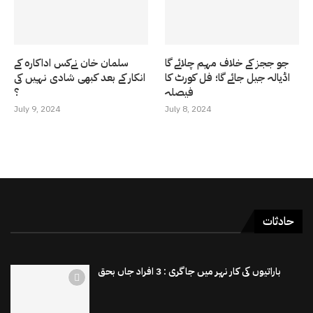
جو ججز کے خلاف مہم چلائے گا
سلمان خان نےکس اداکارہ کے
اڈیالہ جیل جائے گا؛ فل کورٹ کا
انکار کے بعد کبھی شادی نہیں کی
فیصلہ
؟
July 9, 2024
July 8, 2024
حادثات
باراتیوں کی کار نہر میں جاگری : 3 افراد جاں بحق