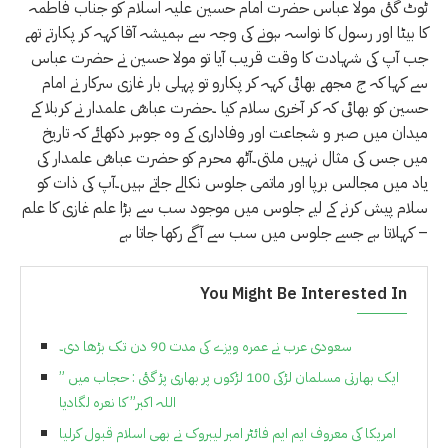
ٹوٹ گئی مولا عباس حضرت امام حسین علیہ اسلام کو جناب فاطمہ
کا بیٹا اور رسول کا نواسہ ہونے کی وجہ سے ہمیشہ آقا کہہ کر پکارتے تھے
جب آپ کی شہادت کا وقت قریب آیا تو مولا حسین نے حضرت عباس
سے کہا کہ ج مجھے بھائی کہہ کر پکارو تو پہلی بار غازی سرکار نے امام
حسین کو بھائی کہ کر آخری سلام کیا ۔حضرت عباسؓ علمدار نے کربلا کے
میدان میں صبر و شجاعت اور وفاداری کے وہ جوہر دکھائے کہ تاریخ
میں جس کی مثال نہیں ملتی۔آٹھ محرم کو حضرت عباسؓ علمدار کی
یاد میں مجالس برپا اور ماتمی جلوس نکالے جاتے ہیں۔آپ کی ذات کو
سلام پیش کرنے کے لیے جلوس میں موجود سب سے بڑا علم غازی کا علم
کہلاتا ہے جسے جلوس میں سب سے آگے رکھا جاتا ہے –
You Might Be Interested In
سعودی عرب نے عمرہ ویزے کی مدت 90 دن تک بڑھا دی۔
ایک بھارتی مسلمان لڑکی 100 لڑکوں پر بھاری پڑ گئی : حجاب میں ”
اللہ اکبر” کا نعرہ لگادیا
امریکا کی معروف ایم ایم فائٹر امبر لیبروک نے بھی اسلام قبول کرلیا