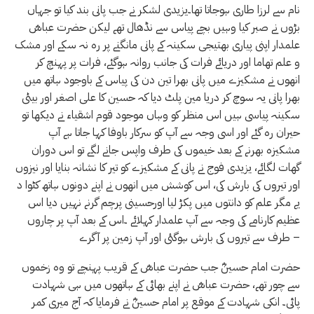
نام سے لرزا طاری ہوجاتا تھا۔یزیدی لشکر نے جب پانی بند کیا تو جہاں
بڑوں نے صبر کیا وہیں بچے پیاس سے نڈھال تھے لیکن حضرت عباسؓ
علمدار اپنی پیاری بھتیجی سکینہ کے پانی مانگنے پر رہ نہ سکے اور مشک
و علم تھاما اور دریائے فرات کی جانب روانہ ہوگئے، فرات پر پہنچ کر
انھوں نے مشکیزے میں پانی بھرا تین دن کی پیاس کے باوجود ہاتھ میں
بھرا پانی یہ سوچ کر دریا مین پلٹ دیا کہ حسین کا علی اصغر اور بیٹی
سکینہ پیاسی ہیں اس منظر کو وہاں موجود قوم اشقیاء نے دیکھا تو
حیران رہ گئے اور اسی وجہ سے آپ کو سرکار باوفا کہا جاتا ہے آپ
مشکیزہ بھرنے کے بعد خیموں کی طرف واپس جانے لگے تو اس دوران
گھات لگائے، یزیدی فوج نے پانی کے مشکیزے کو تیر کا نشانہ بنایا اور نیزوں
اور تیروں کی بارش کی، اس کوشش میں انھوں نے اپنے دونوں ہاتھ کٹوا د
یے مگر علم کو دانتوں میں پکڑ لیا اورحسینی پرچم گرنے نہیں دیا اس
عظیم کارنامے کی وجہ سے آپ علمدار کہلائے ۔اس کے بعد آپ پر چاروں
طرف سے تیروں کی بارش ہوگئی اور آپ زمین پر آگرے –
حضرت امام حسینؓ جب حضرت عباسؓ کے قریب پہنچے تو وہ زخموں
سے چور تھے، حضرت عباسؓ نے اپنے بھائی کے ہاتھوں میں ہی شہادت
پائی۔ انکی شہادت کے موقع پر امام حسینؓ نے فرمایا کہ آج میری کمر