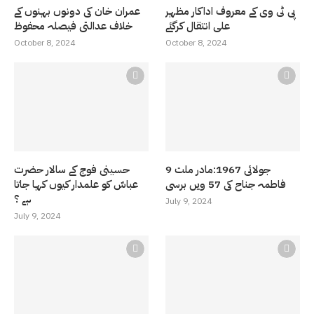
پی ٹی وی کے معروف اداکار مظہر
عمران خان کی دونوں بہنوں کے
علی انتقال کرگئے
خلاف عدالتی فیصلہ محفوظ
October 8, 2024
October 8, 2024
9 جولائی 1967:مادر ملت
حسینی فوج کے سالار حضرت
فاطمہ جناح کی 57 ویں برسی
عباسّ کو علمدار کیوں کہا جاتا
ہے ؟
July 9, 2024
July 9, 2024