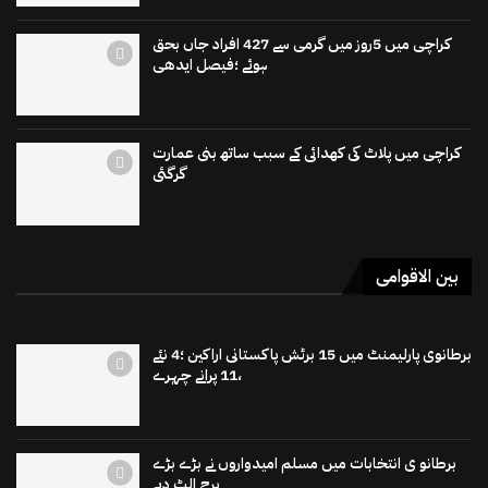
کراچی میں 5روز میں گرمی سے 427 افراد جاں بحق
ہوئے ؛فیصل ایدھی
کراچی میں پلاٹ کی کھدائی کے سبب ساتھ بنی عمارت
گرگئی
بین الاقوامی
برطانوی پارلیمنٹ میں 15 برٹش پاکستانی اراکین ؛4 نئے
،11 پرانے چہرے
برطانو ی انتخابات میں مسلم امیدواروں نے بڑے بڑے
برج الٹ دیے