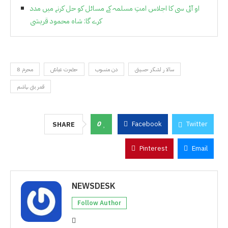
او آئی سی کا اجلاس امتِ مسلمہ کے مسائل کو حل کرنے میں مدد
کرے گا: شاہ محمود قریشی
سالا ر لشکر حسینی
دن منسوب
حضرت عباسؑ
8 محرم
قمر بنی ہاشم
0
Facebook
Twitter
SHARE
Pinterest
Email
NEWSDESK
Follow Author