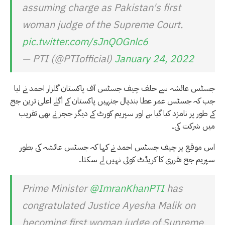
assuming charge as Pakistan's first
woman judge of the Supreme Court.
pic.twitter.com/sJnQOGnlc6
— PTI (@PTIofficial)
January 24, 2022
جسٹس عائشہ سے حلف چیف جسٹس آف پاکستان گلزار احمد نے لیا
جب کہ جسٹس عمر عطا بندیال جنہیں پاکستان کے اگلے اعلیٰ ترین جج
کے طور پر نامزد کیا گیا ہے اور سپریم کورٹ کے دیگر ججز نے بھی تقریب
میں شرکت کی۔
اس موقع پر چیف جسٹس احمد نے کہا کہ جسٹس عائشہ کی بطور
سپریم جج تقرری کا کریڈٹ کوئی نہیں لے سکتا۔
Prime Minister
@ImranKhanPTI
has
congratulated Justice Ayesha Malik on
becoming first woman judge of Supreme