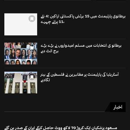
برطانوی پارلیمنٹ میں 15 برٹش پاکستانی اراکین ؛4 نئے
،11 پرانے چہرے
برطانو ی انتخابات میں مسلم امیدواروں نے بڑے بڑے
برج الٹ دیے
آسٹریلیا کی پارلیمنٹ پر مظاہرین نے فلسطین کے بینر
لگادیے
اخبار
مسعود پزشکیان ایک کروڑ 70 لاکھ ووٹ حاصل کرکے ایران کے صدر بن گئے