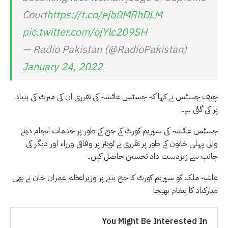
Court
https://t.co/ejb0MRhDLM
pic.twitter.com/ojYlc209SH
— Radio Pakistan (@RadioPakistan)
January 24, 2022
چیف جسٹس نے کہا کہ جسٹس عائشہ کی تقرری ان کی میرٹ کی بنیاد
پر کی گئی ہے۔
جسٹس عائشہ کی سپریم کورٹ کے جج کے طور پر خدمات انجام دینے
والی پہلی خاتون کے طور پر تقرری نے ٹویٹر پر وفاقی وزراء اور دیگر کی
جانب سے زبردست داد تحسین حاصل کیں۔
عاشہ ملک کو سپریم کورٹ کا جج بننے پر وزیراعظم عمران خان نے بھی
مبارکباد کا پیغام بھیجا
You Might Be Interested In