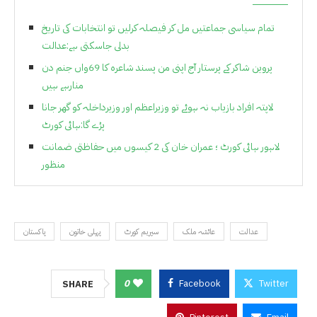
تمام سیاسی جماعتیں مل کر فیصلہ کرلیں تو انتخابات کی تاریخ
بدلی جاسکتی ہے:عدالت
پروین شاکر کے پرستار آج اپنی من پسند شاعرہ کا 69واں جنم دن
منارہے ہیں
لاپتہ افراد بازیاب نہ ہوئے تو وزیراعظم اور وزیرداخلہ کو گھر جانا
پڑے گا:ہائی کورٹ
لاہور ہائی کورٹ ؛ عمران خان کی 2 کیسوں میں حفاظتی ضمانت
منظور
عدالت
عائشہ ملک
سپریم کورٹ
پہلی خاتون
پاکستان
0
Facebook
Twitter
SHARE