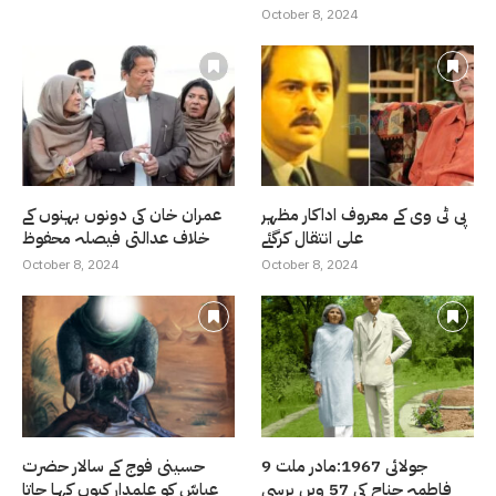
October 8, 2024
پی ٹی وی کے معروف اداکار مظہر
عمران خان کی دونوں بہنوں کے
علی انتقال کرگئے
خلاف عدالتی فیصلہ محفوظ
October 8, 2024
October 8, 2024
9 جولائی 1967:مادر ملت
حسینی فوج کے سالار حضرت
فاطمہ جناح کی 57 ویں برسی
عباسّ کو علمدار کیوں کہا جاتا