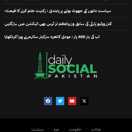
سیاست دانوں کے جھوٹ بولنے پر پابندی ؛ رکنیت ختم کرنے کا فیصلہ
کنزرویٹیو پارٹی کی سابق وزیراعظم لز ٹرس بھی الیکشن میں ہارگئیں
اب کی بار 400 پار ؛ مودی کانعرہ سرکیئر سٹارمر نے پورا کردکھایا
عدالت
حکومت
جرم
سیاست