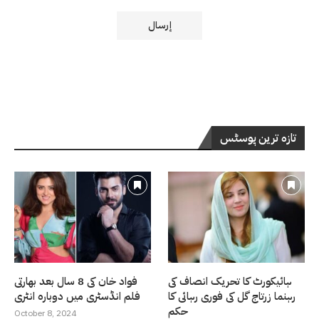
تازہ ترین پوسٹس
ہائیکورٹ کا تحریک انصاف کی
فواد خان کی 8 سال بعد بھارتی
رہنما زرتاج گل کی فوری رہائی کا
فلم انڈسٹری میں دوبارہ انٹری
حکم
October 8, 2024