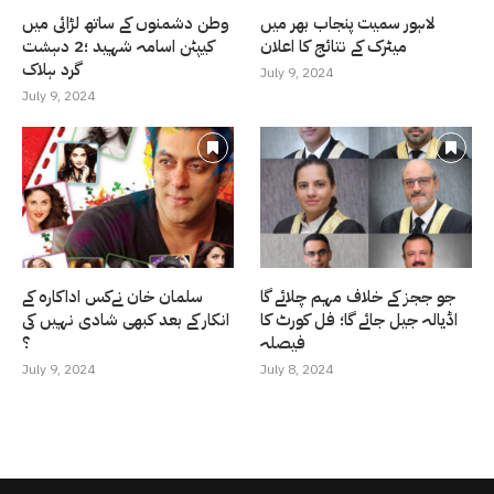
لاہور سمیت پنجاب بھر میں
وطن دشمنوں کے ساتھ لڑائی میں
میٹرک کے نتائج کا اعلان
کیپٹن اسامہ شہید ؛2 دہشت
گرد ہلاک
July 9, 2024
July 9, 2024
جو ججز کے خلاف مہم چلائے گا
سلمان خان نےکس اداکارہ کے
اڈیالہ جیل جائے گا؛ فل کورٹ کا
انکار کے بعد کبھی شادی نہیں کی
فیصلہ
؟
July 9, 2024
July 8, 2024