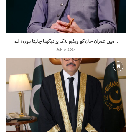
میں عمران خان کو ویڈیو لنک پر دیکھنا چاہتا ہوں ؛ اے...
July 6, 2024