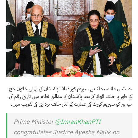
جسٹس عائشہ ملک نے سپریم کورٹ آف پاکستان کی پہلی خاتون جج
کے طور پر حلف اٹھانے کے بعد پاکستان کے عدالتی نظام میں تاریخ رقم کی
ہے، پیر کو سپریم کورٹ کی عمارت کے اندر حلف برداری کی تقریب میں۔
Prime Minister
@ImranKhanPTI
congratulates Justice Ayesha Malik on