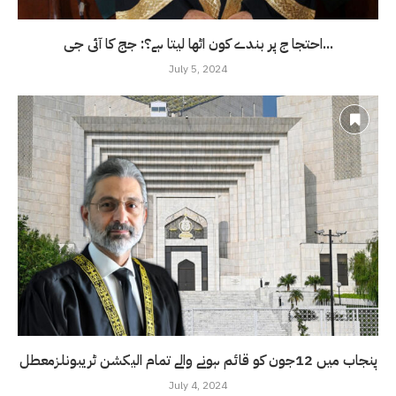
احتجا ج پر بندے کون اٹھا لیتا ہے؟: جج کا آئی جی...
July 5, 2024
پنجاب میں 12جون کو قائم ہونے والے تمام الیکشن ٹریبونلزمعطل
July 4, 2024