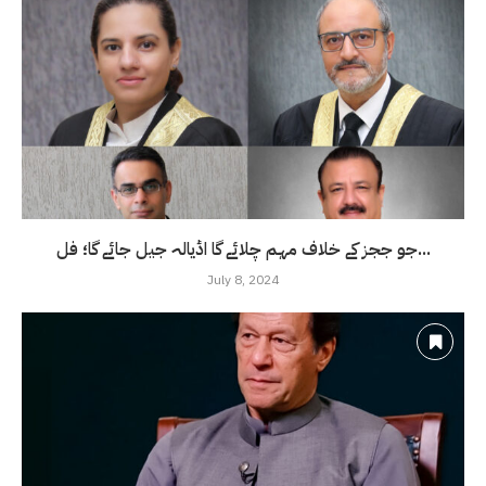
جو ججز کے خلاف مہم چلائے گا اڈیالہ جیل جائے گا؛ فل...
July 8, 2024