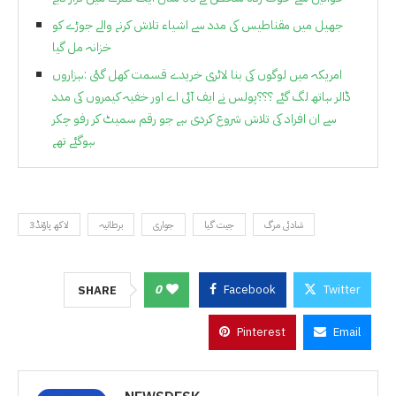
جھیل میں مقناطیس کی مدد سے اشیاء تلاش کرنے والے جوڑے کو
خزانہ مل گیا
امریکہ میں لوگوں کی بنا لاٹری خریدے قسمت کھل گئی :ہزاروں
ڈالر ہاتھ لگ گئے ؟؟؟پولس نے ایف آئی اے اور خفیہ کیمروں کی مدد
سے ان افراد کی تلاش شروع کردی ہے جو رقم سمیٹ کر رفو چکر
ہوگئے تھے
شادئی مرگ
جیت گیا
جواری
برطانیہ
3لاکھ پاؤنڈ
0
Facebook
Twitter
SHARE
Pinterest
Email