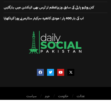
کنزرویٹیو پارٹی کی سابق وزیراعظم لز ٹرس بھی الیکشن میں ہارگئیں
اب کی بار 400 پار ؛ مودی کانعرہ سرکیئر سٹارمر نے پورا کردکھایا
عدالت
حکومت
جرم
سیاست
@2025 – ڈیلی سوشل پاکستان