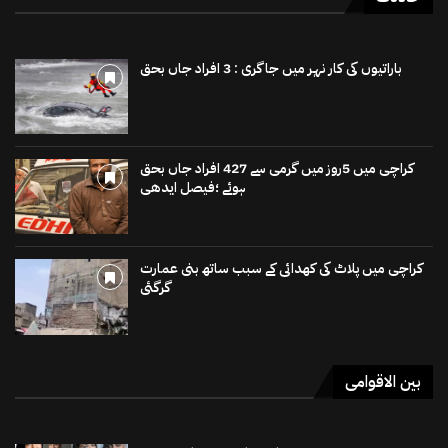
باراتیوں کی کار نہر میں جاگری : 3 افراد جاں بحق
کراچی میں 5روز میں گرمی سے 427 افراد جاں بحق
ہوئے ؛فیصل ایدھی
کراچی میں پلاٹ کی کھدائی کے سبب ساتھ بنی عمارت
گرگئی
بین الاقوامی