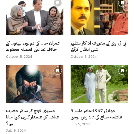
پی ٹی وی کے معروف اداکار مظہر
عمران خان کی دونوں بہنوں کے
علی انتقال کرگئے
خلاف عدالتی فیصلہ محفوظ
October 8, 2024
October 8, 2024
9 جولائی 1967:مادر ملت
حسینی فوج کے سالار حضرت
فاطمہ جناح کی 57 ویں برسی
عباسّ کو علمدار کیوں کہا جاتا
ہے ؟
July 9, 2024
July 9, 2024