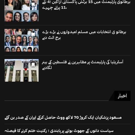
برطانوی پارلیمنٹ میں 15 برٹش پاکستانی اراکین ؛4 نئے
،11 پرانے چہرے
برطانو ی انتخابات میں مسلم امیدواروں نے بڑے بڑے
برج الٹ دیے
آسٹریلیا کی پارلیمنٹ پر مظاہرین نے فلسطین کے بینر
لگادیے
اخبار
مسعود پزشکیان ایک کروڑ 70 لاکھ ووٹ حاصل کرکے ایران کے صدر بن گئے
سیاست دانوں کے جھوٹ بولنے پر پابندی ؛ رکنیت ختم کرنے کا فیصلہ