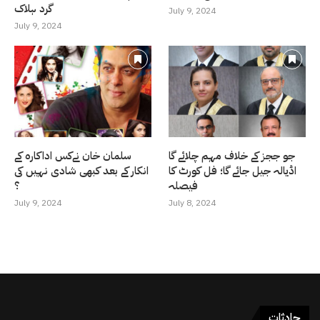
گرد ہلاک
July 9, 2024
July 9, 2024
جو ججز کے خلاف مہم چلائے گا
سلمان خان نےکس اداکارہ کے
اڈیالہ جیل جائے گا؛ فل کورٹ کا
انکار کے بعد کبھی شادی نہیں کی
فیصلہ
؟
July 9, 2024
July 8, 2024
حادثات