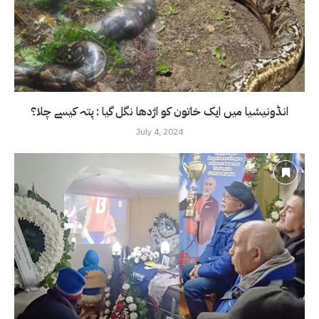
انڈونیشیا میں ایک خاتون کو اژدھا نگل گیا : پتہ کیسے چلا؟
July 4, 2024