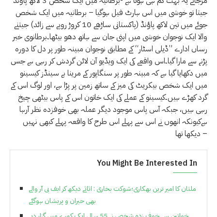
مرجائے یہ بہت کم ہی ہوتا ہے -برطانیہ میں ایک شخص 3 لاکھ پاؤنڈ
جیتا تو خوشی میں اس ہارٹ فیل ہوگیا – برطانیہ میں ایک شخص
جوئے میں تین لاکھ پاؤنڈ (پاکستانی ساڑھے 10 کروڑ روپے سے زائد) جیتنے
والا ایک نوجوان خوشی میں اپنی جان سے ہاتھ دھو بیٹھا۔برطانوی خبر
رساں ادارے ”ڈیلی اسٹار“ کے مطابق نوجوان مبینہ طور پر دل کا دورہ
پڑنے سے مارا گیا۔اس واقعے کی ایک ویڈیو آن لائن گردش کر رہی ہے جس
میں دکھایا گیا ہے کہ مبینہ طور پر سنگاپور کے مرینا بے سینڈز کیسینو
میں ایک شخص بیکریٹ کی میز کے ساتھ زمین پر پڑا ہے، اور لوگ اس کے
گرد کھڑے ہیں۔کیسینو کے عملے کی ایک خاتون اس کے پاس بیٹھی چیخ
رہی ہیں، جبکہ آس پاس موجود دیگر عملہ بھی خوفزدہ نظر آرہا
ہےکیونکہ انھوں نے اس سے پہلے اس طرح کا واقعہ پہلے کبھی نہیں
دیکھا تھا –
You Might Be Interested In
ملتان کا امیر ترین بھکاری؛شوکت بخاری : اثاثے دیکھ کر ایف بی آر والے
بھی حیران و پریشان ہوگئے
خواتین سے خوف زدہ شخص نے 55 سال ایک کمرے میں گزار دیے