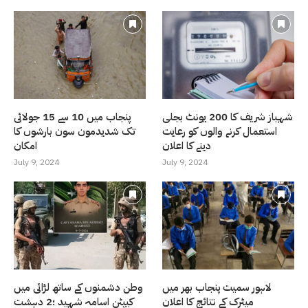
شہباز شریف کا 200 یونٹ بجلی
پنجاب میں 10 سے 15 جولائی
استعمال کرنے والوں کو رعایت
تک شدیدمون سون بارشوں کا
دینے کا اعلان
امکان
July 9, 2024
July 9, 2024
لاہور سمیت پنجاب بھر میں
وطن دشمنوں کے ساتھ لڑائی میں
میٹرک کے نتائج کا اعلان
کیپٹن اسامہ شہید ؛2 دہشت