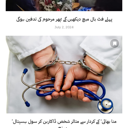
پہلے فٹ بال میچ دیکھیں گے ؛پھر مرحوم کی تدفین ہوگی
July 2, 2024
’منا بھائی‘ کے کردار سے متاثر شخص ڈاکٹربن کر سول ہسپتال
پہنچ...