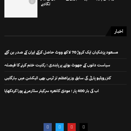
لگادیے
اخبار
مسعود پزشکیان ایک کروڑ 70 لاکھ ووٹ حاصل کرکے ایران کے صدر بن گئے
سیاست دانوں کے جھوٹ بولنے پر پابندی ؛ رکنیت ختم کرنے کا فیصلہ
کنزرویٹیو پارٹی کی سابق وزیراعظم لز ٹرس بھی الیکشن میں ہارگئیں
اب کی بار 400 پار ؛ مودی کانعرہ سرکیئر سٹارمر نے پورا کردکھایا