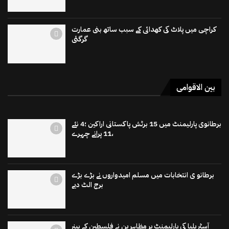
کراچی میں پلاٹ کی کھدائی کے سبب ساتھ بنی عمارت
گرگئی
بین الاقوامی
برطانوی پارلیمنٹ میں 15 برٹش پاکستانی اراکین ؛4 نئے
،11 پرانے چہرے
برطانو ی انتخابات میں مسلم امیدواروں نے بڑے بڑے
برج الٹ دیے
آسٹریلیا کی پارلیمنٹ پر مظاہرین نے فلسطین کے بینر