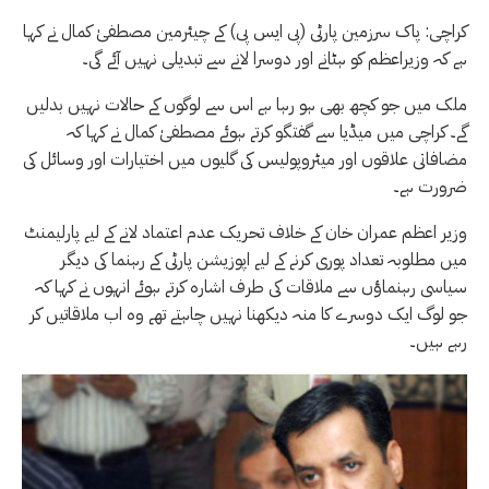
کراچی: پاک سرزمین پارٹی (پی ایس پی) کے چیئرمین مصطفیٰ کمال نے کہا
ہے کہ وزیراعظم کو ہٹانے اور دوسرا لانے سے تبدیلی نہیں آئے گی۔
ملک میں جو کچھ بھی ہو رہا ہے اس سے لوگوں کے حالات نہیں بدلیں
گے۔ کراچی میں میڈیا سے گفتگو کرتے ہوئے مصطفیٰ کمال نے کہا کہ
مضافاتی علاقوں اور میٹروپولیس کی گلیوں میں اختیارات اور وسائل کی
ضرورت ہے۔
وزیر اعظم عمران خان کے خلاف تحریک عدم اعتماد لانے کے لیے پارلیمنٹ
میں مطلوبہ تعداد پوری کرنے کے لیے اپوزیشن پارٹی کے رہنما کی دیگر
سیاسی رہنماؤں سے ملاقات کی طرف اشارہ کرتے ہوئے انہوں نے کہا کہ
جو لوگ ایک دوسرے کا منہ دیکھنا نہیں چاہتے تھے وہ اب ملاقاتیں کر
رہے ہیں۔