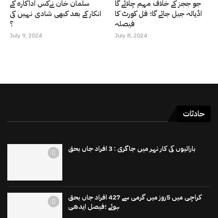
جو ججز کے خلاف مہم چلائے گا
سلمان خان نےکس اداکارہ کے
اڈیالہ جیل جائے گا؛ فل کورٹ کا
انکار کے بعد کبھی شادی نہیں کی
فیصلہ
؟
July 9, 2024
July 8, 2024
حادثات
باراتیوں کی کار نہر میں جاگری : 3 افراد جاں بحق
کراچی میں 5روز میں گرمی سے 427 افراد جاں بحق
ہوئے ؛فیصل ایدھی