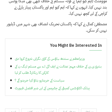
موومنٹ (ایم کیو ایم) نے کوٹہ سسٹم کے خلاف کبھی بھی میگا پولس
بند نہیں کیا۔ انہوں نے کہا کہ ایم کیو ایم اور پاکستان پیپلز پارٹی نے
کراچی کے لیے کچھ نہیں کیا۔
مصطفیٰ کمال نے کہا کہ پاکستان تحریک انصاف بھی شہر میں ڈیلیور
نہیں کر سکی۔
You Might Be Interested In
وزیراعظم نے سندھ ہاؤس کی کڑی نگرانی شروع کروا دی
بشریٰ بی بی کے خلاف مہم: عدالت نے ایف آئی اے سے مسلم لیگ ن کے
کارکن کا ریکارڈ طلب کر لیا
سیاست کے خریدارو بتاؤ کیا خریدو گے ؟
پبلک اکاؤنٹس کمیٹی کے چئیرمین کے لیے شیر افضل فیورٹ
وزیراعظم
مصطفی کمال
کراچی
پریس کانفرنس
اپوزیشن