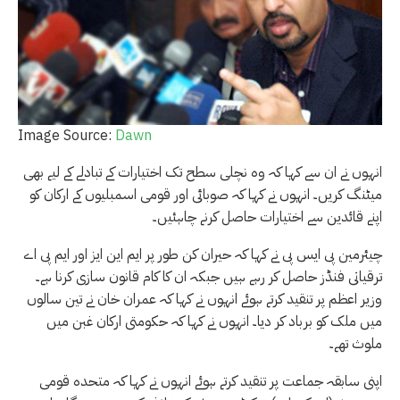
Image Source:
Dawn
انہوں نے ان سے کہا کہ وہ نچلی سطح تک اختیارات کے تبادلے کے لیے بھی
میٹنگ کریں۔ انہوں نے کہا کہ صوبائی اور قومی اسمبلیوں کے ارکان کو
اپنے قائدین سے اختیارات حاصل کرنے چاہئیں۔
چیئرمین پی ایس پی نے کہا کہ حیران کن طور پر ایم این ایز اور ایم پی اے
ترقیاتی فنڈز حاصل کر رہے ہیں جبکہ ان کا کام قانون سازی کرنا ہے۔
وزیر اعظم پر تنقید کرتے ہوئے انہوں نے کہا کہ عمران خان نے تین سالوں
میں ملک کو برباد کر دیا۔ انہوں نے کہا کہ حکومتی ارکان غبن میں
ملوث تھے۔
اپنی سابقہ ​​جماعت پر تنقید کرتے ہوئے انہوں نے کہا کہ متحدہ قومی