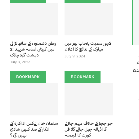
لاہور سمیت پنجاب بھر میں
وطن دشمنوں کے ساتھ لڑائی
میٹرک کے نتائج کا اعلان
میں کیپٹن اسامہ شہید ؛2
دہشت گرد ہلاک
July 9, 2024
 ڈاٹ
July 9, 2024
ے بدھ
BOOKMARK
BOOKMARK
جو ججز کے خلاف مہم چلائے
سلمان خان نےکس اداکارہ کے
گا اڈیالہ جیل جائے گا؛ فل
انکار کے بعد کبھی شادی
کورٹ کا فیصلہ
نہیں کی ؟