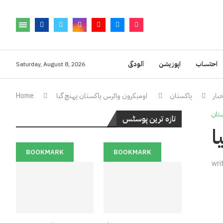
احتساب
اپوزیشن
آلودگی
Saturday, August 8, 2026
بار
پاکستان
اومیکرون وائرس پاکستان پہنچ گیا
Home
تان
تازہ ترین پوسٹس
ا
BOOKMARK
BOOKMARK
wri