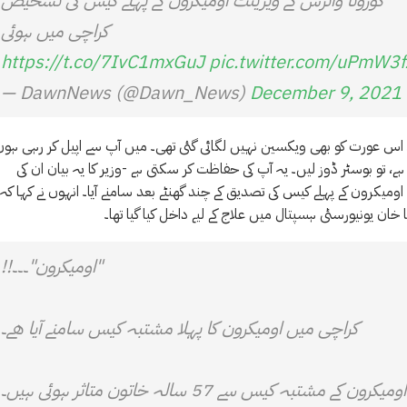
کورونا وائرس کے ویرینٹ اومیکرون کے پہلے کیس کی تشخیص
کراچی میں ہوئی
https://t.co/7IvC1mxGuJ
pic.twitter.com/uPmW3
— DawnNews (@Dawn_News)
December 9, 2021
۔ اس عورت کو بھی ویکسین نہیں لگائی گئی تھی۔ میں آپ سے اپیل کر رہی ہوں
، تو بوسٹر ڈوز لیں۔ یہ آپ کی حفاظت کر سکتی ہے -وزیر کا یہ بیان ان کی
میکرون کے پہلے کیس کی تصدیق کے چند گھنٹے بعد سامنے آیا۔ انہوں نے کہا کہ
خان یونیورسٹی ہسپتال میں علاج کے لیے داخل کیا گیا تھا۔
"اومیکرون"۔۔۔!!
کراچی میں اومیکرون کا پہلا مشتبہ کیس سامنے آیا ھے۔
اومیکرون کے مشتبہ کیس سے 57 سالہ خاتون متاثر ہوئی ہیں۔