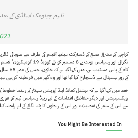
تاہم جینومک اسٹڈی کے بعد ی
2021
کراچی کے مشرقی ضلع کے ڈسٹرکٹ ہیلتھ آفیسر کی طرف سے صوبائی ڈائریکٹ
کام کے پا
کے روز ہسپتال سے ڈسچارج کیا گیا تھا اور وہ گھر میں قرنطینہ کررہی ہیں
خط میں کہا گیا ہے کہ نیشنل کمانڈ اینڈ آپریشن سینٹر کے رہنما خطوط کے
ویکسینیشن اور دیگر حفاظتی اقدامات کے لیے ریپڈ رسپانس ٹیم کو فوری ط
سے اس کے سفر کی تفصیلات اور اس کے رابطوں کا پتہ لگانے کے لیے رابطہ کیا۔
You Might Be Interested In