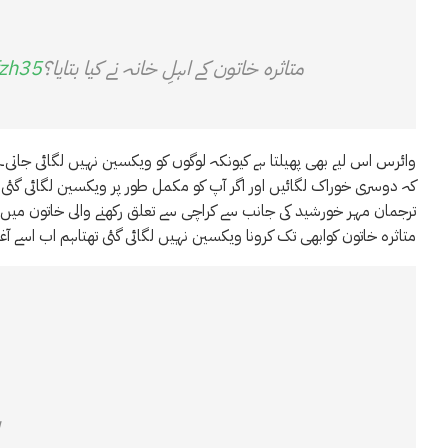
متاثرہ خاتون کے اہلِ خانہ نے کیا بتایا؟
fzh35
وائرس اس لیے بھی پھیلتا ہے کیونکہ لوگوں کو ویکسین نہیں لگائی جاتی
کہ دوسری خوراک لگائیں اور اگر آپ کو مکمل طور پر ویکسین لگائی گئی ہے
ترجمان مہر خورشید کی جانب سے کراچی سے تعلق رکھنے والی خاتون میں او
متاثرہ خاتون کوابھی تک کرونا ویکسین نہیں لگائی گئی تھتاہم اب اسے آغا 