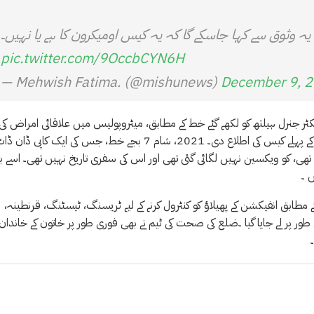
ہ وثوق سے کہا جاسکے گا کہ یہ کیس اومیکرون کا ہے یا نہیں۔
pic.twitter.com/9OccbCYN6H
— Mehwish Fatima. (@mishunews)
December 9, 
ر جنرل ہیلتھ کو لکھے گئے خط کے مطابق، میٹروپولیس میں علاقائی امراض کی
نگرانی اور رسپانس یونٹ نے 8 دسمبر کو نئے کوویڈ 19 ‘اومیکرون’ قسم کے پہلے کیس کی اطلاع دی۔ 2021، شام 7 بجے خط، جس کی ایک کاپی ڈان
س دستیاب ہے، میں کہا گیا ہے کہ خاتون، جس کی عمر 65 سال تھی، کو ویکسین نہیں لگائی گئی تھی اور اس کی سفری تاریخ نہیں تھی۔ اس
 ۔
 مطابق انفیکشن کے پھیلاؤ کو کنٹرول کرنے کے لیے ٹریسنگ، ٹیسٹنگ، قرنطینہ،
ور پر لے جایا گیا ۔ضلع کی صحت کی ٹیم نے بھی فوری طور پر خاتون کے خاندان