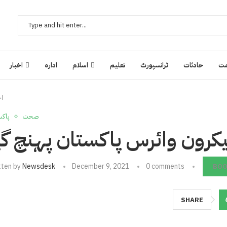
ت
حادثات
ٹرانسپورٹ
تعلیم
اسلام
ادارہ
اخبار
اخ
صحت
پاکس
کرون وائرس پاکستان پہنچ گی
tten by
Newsdesk
December 9, 2021
0 comments
BO
SHARE