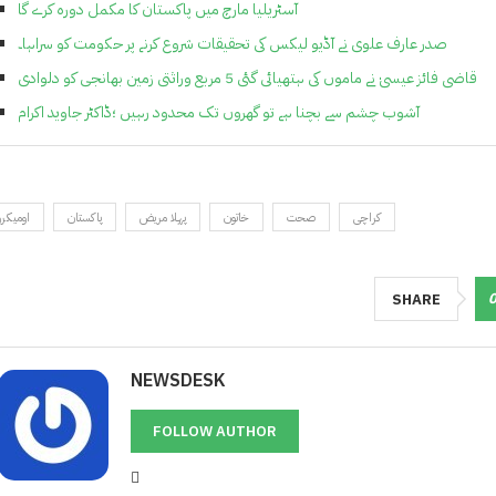
آسٹریلیا مارچ میں پاکستان کا مکمل دورہ کرے گا
صدر عارف علوی نے آڈیو لیکس کی تحقیقات شروع کرنے پر حکومت کو سراہا۔
قاضی فائز عیسیٰ نے ماموں کی ہتھیائی گئی 5 مربع وراثتی زمین بھانجی کو دلوادی
آشوب چشم سے بچنا ہے تو گھروں تک محدود رہیں ؛ڈاکٹر جاوید اکرام
کراچی
صحت
خاتون
پہلا مریض
پاکستان
اومیکر
SHARE
NEWSDESK
FOLLOW AUTHOR