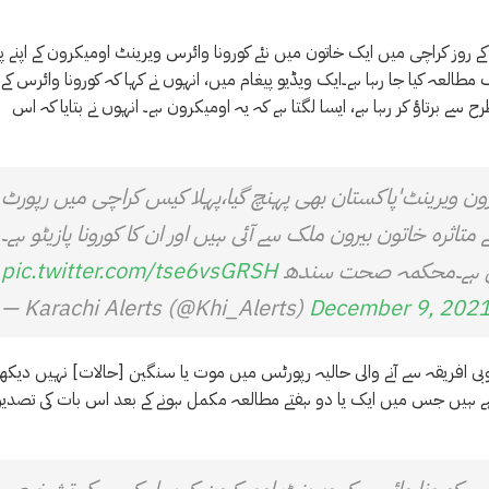
 روز کراچی میں ایک خاتون میں نئے کورونا وائرس ویرینٹ اومیکرون کے اپنے پ
العہ کیا جا رہا ہے۔ایک ویڈیو پیغام میں، انہوں نے کہا کہ کورونا وائرس کے
 برتاؤ کر رہا ہے، ایسا لگتا ہے کہ یہ اومیکرون ہے۔ انہوں نے بتایا کہ اس
رون ویرینٹ'پاکستان بھی پہنچ گیا،پہلا کیس کراچی میں رپورٹ
متاثرہ خاتون بیرون ملک سے آئی ہیں اور ان کا کورونا پازیٹو ہے۔
ارہی ہے۔محکمہ صحت سندھ
pic.twitter.com/tse6vsGRSH
— Karachi Alerts (@Khi_Alerts)
December 9, 202
بی افریقہ سے آنے والی حالیہ رپورٹس میں موت یا سنگین [حالات] نہیں دیکھے
ہے ہیں جس میں ایک یا دو ہفتے مطالعہ مکمل ہونے کے بعد اس بات کی تصدی