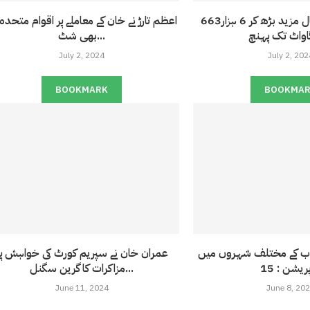
بجلی کا شارٹ فال مزید بڑھ کر 6 ہزار663
اعظم تارڑ نے خان کے معاملے پر اقوام متحدہ
بھی شٹ...
July 2, 2024
July 2, 202
BOOKMARK
BOOKMA
اب کے مختلف شہروں میں
عمران خان نے سپریم کورٹ کی خواہش پر
مزاکرات کا گرین سگنل...
June 11, 2024
June 8, 20