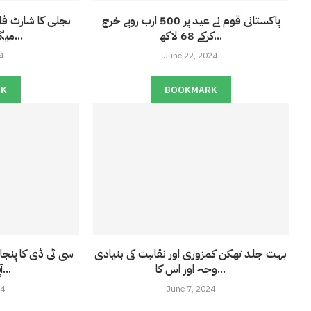
پاکستانی قوم نے عید پر 500 ارب روپے خرچ
کرکے 68 لاکھ...
میگاواٹ تک پہنچ...
4
June 22, 2024
RK
BOOKMARK
بہت جلد تھکن کمزوری اور نقاہت کی بنیادی
سی ٹی ڈی کا پنج
وجہ اور اس کا...
آپریشن : 15...
24
June 7, 2024