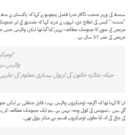
سندھ کی وزیر صحت ڈاکٹر عذرا فضل پیچوہو نے کہا کہ پاکستان نے بدھ کے
“مشتبہ” کیس کی اطلاع دی، انہوں نے مزید کہا کہ تصدیق کے لیے جینومک مط
مریض کے نمونے کا جینومک مطالعہ نہیں کیا گیا تھا لیکن وائرس جس طرح سے
مریض کی عمر 57 سال ہے۔
'اومیک
وائرس سے 
جبکہ متاثرہ خاتون کی ٹریول ہسٹری معلوم کی ج
1
ان کا کہنا تھا کہ اگرچہ اومیکرون وائرس بہت قابل منتقلی ہے لیکن جنو
گئے ہیں ۔ تشویش کی کوئی وجہ نہیں ہے۔ ہم ایک جینومک مطالعہ کر ر
کی جائے گی کہ آیا خاتون اومیکرون قسم سے متاثر ہوئی تھی۔