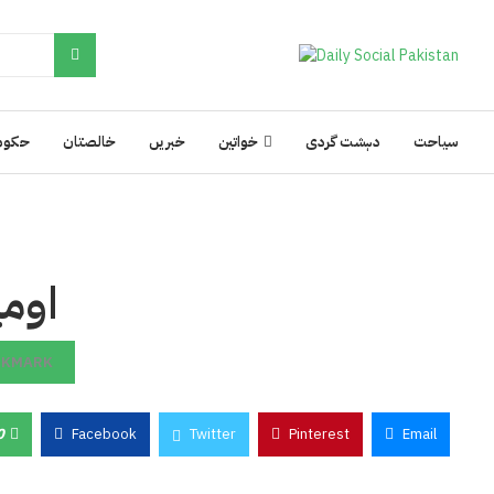
سیاحت
دہشت گردی
خواتین
خبریں
خالصتان
حکوم
اومی
OKMARK
0
Facebook
Twitter
Pinterest
Email