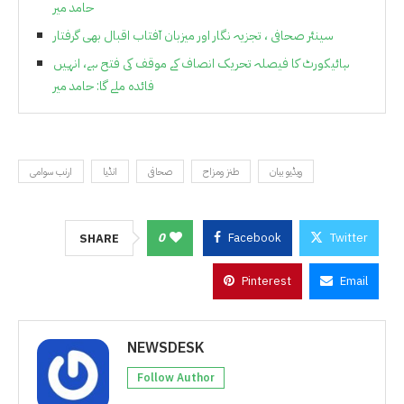
حامد میر
سینئر صحافی ، تجزیہ نگار اور میزبان آفتاب اقبال بھی گرفتار
ہائیکورٹ کا فیصلہ تحریک انصاف کے موقف کی فتح ہے، انہیں
فائدہ ملے گا: حامد میر
ویڈیو بیان
طنز ومزاح
صحافی
انڈیا
ارنب سوامی
0
Facebook
Twitter
SHARE
Pinterest
Email
NEWSDESK
Follow Author