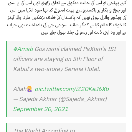
کرنے پہنچی تو اس کی حالت دیکھنے سے تعلق رکھتی تھی اس کی بے بسی
اور چیخ و پکار پر پاکستایوں نے بہت انجوائے کیا تھا خود انڈیا میں اس
کی ویڈیوز وائرل ہوئی تھیں کہ پاکستان کے ؒخلاف بڑھکیں مارنے والے گیدڑ
کا خوف کا عالم کیا ہے ؟مگر شائید سوامی جی کی یادداشت بھی خراب
ہے اور وہ اپنی ذلت اور رسوائی جلد بھول جاتے ہیں
#Arnab
Goswami claimed PaXtan's ISI
officers are staying on 5th Floor of
Kabul's two-storey Serena Hotel.
Allah
pic.twitter.com/iZ2DKeJ6Xb
— Sajeda Akhtar (@Sajeda_Akhtar)
September 20, 2021
The World According to