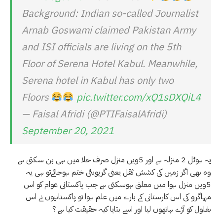
Background: Indian so-called Journalist
Arnab Goswami claimed Pakistan Army
and ISI officials are living on the 5th
Floor of Serena Hotel Kabul. Meanwhile,
Serena hotel in Kabul has only two
Floors
pic.twitter.com/xQ1sDXQiL4
— Faisal Afridi (@PTIFaisalAfridi)
September 20, 2021
یہ ہوٹل 2 منزلہ ہے اور 5ویں منزل صرف خلا میں ہی بن سکتی ہے
وہ بھی اگر زمین کی کشش ثقل یعنی گریویٹی ختم ہوجائےتو ہی یہ
5ویں منزل ہوا میں معلق ہوسکتی ہے جب پاکستانی عوام کو اس
مہاگرو کی اس کارستانی کے بارے میں علم ہوا تو پاکستانیوں نے اس
بغلول کو آڑے ہاتھوں لیا اور اسے بتایا کیہ حقیقت کیا ہے ؟