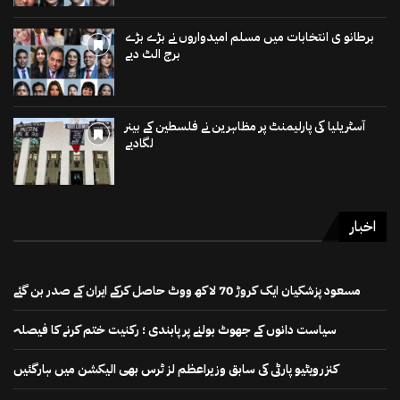
برطانو ی انتخابات میں مسلم امیدواروں نے بڑے بڑے
برج الٹ دیے
آسٹریلیا کی پارلیمنٹ پر مظاہرین نے فلسطین کے بینر
لگادیے
اخبار
مسعود پزشکیان ایک کروڑ 70 لاکھ ووٹ حاصل کرکے ایران کے صدر بن گئے
سیاست دانوں کے جھوٹ بولنے پر پابندی ؛ رکنیت ختم کرنے کا فیصلہ
کنزرویٹیو پارٹی کی سابق وزیراعظم لز ٹرس بھی الیکشن میں ہارگئیں