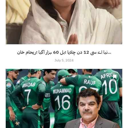
نیا اے سی 12 دن چلایا ؛بل 60 ہزار آگیا ؛ریحام خان...
July 5, 2024