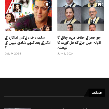
جو ججز کے خلاف مہم چلائے گا
سلمان خان نےکس اداکارہ کے
اڈیالہ جیل جائے گا؛ فل کورٹ کا
انکار کے بعد کبھی شادی نہیں کی
فیصلہ
؟
July 9, 2024
July 8, 2024
حادثات