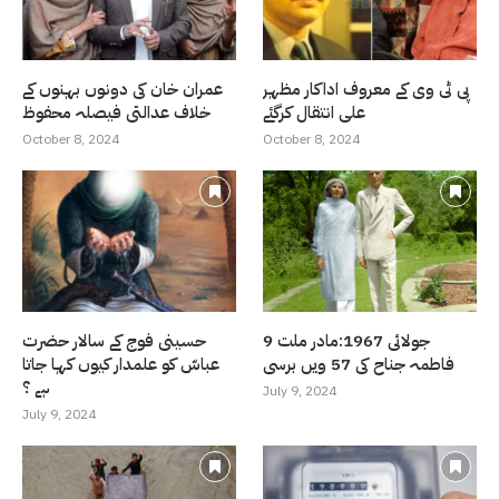
پی ٹی وی کے معروف اداکار مظہر
عمران خان کی دونوں بہنوں کے
علی انتقال کرگئے
خلاف عدالتی فیصلہ محفوظ
October 8, 2024
October 8, 2024
9 جولائی 1967:مادر ملت
حسینی فوج کے سالار حضرت
فاطمہ جناح کی 57 ویں برسی
عباسّ کو علمدار کیوں کہا جاتا
ہے ؟
July 9, 2024
July 9, 2024