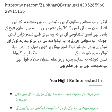
https://twitter.com/ZaibKhanQB/status/14395265960
29915136
لیکن ارنب سوامی سکون کرلیں ، ٹینشن نہ لیں ،خوف نہ کھائیں
افغانستان میں آئی ایس آئی کا کوئی دفتر نہیں اور نہ ہی ہماری فوج کے
پاس ابھی ایسی ٹیکنالوجی آئی ہے کہ وہ ہوائی قلعے تعمیر کرلیں لیکن
چونکہ اب سوامی جی نے یہ نیا ائیڈیا دے ہی دیا ہے تو ہمارے ٹویٹر اور
میڈیا پر بیٹھے انجینئیر آپ کے اسی ہوٹل پر 5ویں منزل اور آرمی ہیڈ
کواٹر ضرور دکھادیں گے ۔۔۔۔۔۔۔۔۔۔۔۔۔۔۔۔۔۔۔۔۔۔۔۔۔۔۔۔۔۔مگر آپ نے گھبرانا
نہیں کیونکہ یہ ہمارے پیارے وزیراعظم عمران خان کا قول بھی
ہے،نصیحت بھی ہے اور حکم بھی
You Might Be Interested In
عمر شریف کو حضرت عبداللہ شاہ غازیؒ کے مزار کے احاطے میں دفن
کیا جائے گا
سپریم کورٹ کے حکم کے باوجود حکومت الیکشن نہیں کروائے گی: