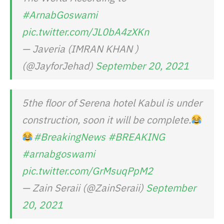
#ArnabGoswami
pic.twitter.com/JL0bA4zXKn
— Javeria (IMRAN KHAN )
(@JayforJehad)
September 20, 2021
5the floor of Serena hotel Kabul is under
construction, soon it will be complete.
#BreakingNews
#BREAKING
#arnabgoswami
pic.twitter.com/GrMsuqPpM2
— Zain Seraii (@ZainSeraii)
September
20, 2021