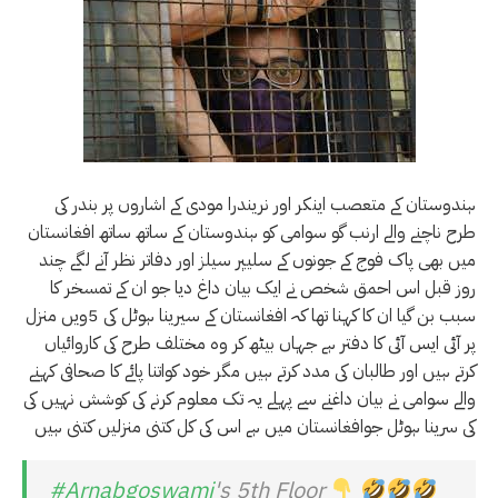
ہندوستان کے متعصب اینکر اور نریندرا مودی کے اشاروں پر بندر کی
طرح ناچنے والے ارنب گو سوامی کو ہندوستان کے ساتھ ساتھ افغانستان
میں بھی پاک فوج کے جونوں کے سلیپر سیلز اور دفاتر نظر آنے لگے چند
روز قبل اس احمق شخص نے ایک بیان داغ دیا جو ان کے تمسخر کا
سبب بن گیا ان کا کہنا تھا کہ افغانستان کے سیرینا ہوٹل کی 5ویں منزل
پر آئی ایس آئی کا دفتر ہے جہاں بیٹھ کر وہ مختلف طرح کی کاروائیاں
کرتے ہیں اور طالبان کی مدد کرتے ہیں مگر خود کواتنا پائے کا صحافی کہنے
والے سوامی نے بیان داغنے سے پہلے یہ تک معلوم کرنے کی کوشش نہیں کی
کی سرینا ہوٹل جوافغانستان میں ہے اس کی کل کتنی منزلیں کتنی ہیں
#Arnabgoswami
's 5th Floor