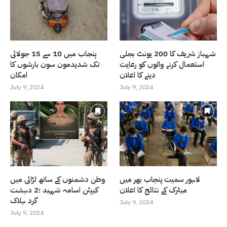
شہباز شریف کا 200 یونٹ بجلی
پنجاب میں 10 سے 15 جولائی
استعمال کرنے والوں کو رعایت
تک شدیدمون سون بارشوں کا
دینے کا اعلان
امکان
July 9, 2024
July 9, 2024
لاہور سمیت پنجاب بھر میں
وطن دشمنوں کے ساتھ لڑائی میں
میٹرک کے نتائج کا اعلان
کیپٹن اسامہ شہید ؛2 دہشت
گرد ہلاک
July 9, 2024
July 9, 2024