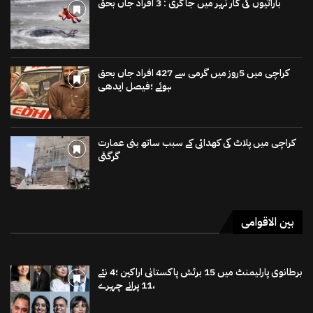
باراتیوں کی کار نہر میں جاگری : 3 افراد جاں بحق
کراچی میں 5روز میں گرمی سے 427 افراد جاں بحق
ہوئے ؛فیصل ایدھی
کراچی میں پلاٹ کی کھدائی کے سبب ساتھ بنی عمارت
گرگئی
بین الاقوامی
برطانوی پارلیمنٹ میں 15 برٹش پاکستانی اراکین ؛4 نئے
،11 پرانے چہرے