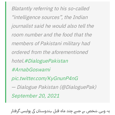
Blatantly referring to his so-called
“intelligence sources”, the Indian
journalist said he would also tell the
room number and the food that the
members of Pakistani military had
ordered from the aforementioned
hotel.
#DialoguePakistan
#ArnabGoswami
pic.twitter.com/KyGnunP4nG
— Dialogue Pakistan (@DialoguePak)
September 20, 2021
یہ وہی شخص ہے جسے چند ماہ قبل ہندوستان کی پولیس گرفتار