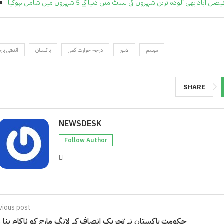
 آباد بھی آلودہ ترین شہروں کی لسٹ میں دنیا کے 5 شہروں میں شامل ہوگیا
موسم
لاہور
درجہ حرارت کمی
پاکستان
آندھی با
SHARE
NEWSDESK
Follow Author
vious post
حکومت پاکستان نے تحریک انصاف کے لانگ مارچ کو ناکام بنا نے