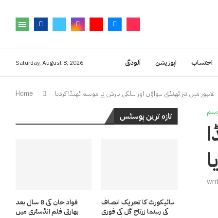
احتساب
اپوزیشن
آلودگی
Saturday, August 8, 2026
لاہور میں تیز ٹھنڈی ہواؤں اور ہلکی بارش نے موسم ٹھنڈا کردیا
Home
سم
تازہ ترین پوسٹس
ا
ا
wri
ہائیکورٹ کا تحریک انصاف
فواد خان کی 8 سال بعد
کی رہنما زرتاج گل کی فوری
بھارتی فلم انڈسٹری میں