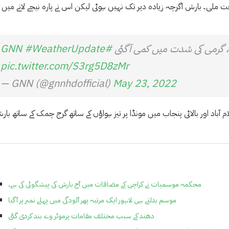
ی۔ بارش اگرچہ زیادہ دیر تک نہیں ہوئی لیکن اس نے پارہ نیچے لانے میں
ا، گرمی کی شدت میں کمی آگئی
#GNN
#WeatherUpdate
pic.twitter.com/S3rg5D8zMr
— GNN (@gnnhdofficial)
May 23, 2022
اد اور بالائی پنجاب میں مونڈا پر تیز ہواؤں کے ساتھ گرج چمک کے ساتھ بار
محکمہ موسمیات نے کراچی کے مضافات میں آج بارش کی پیشگوئی کی ہے۔
موسم بدلتے ہی لاہور ایک مرتبہ پھر آلودگی میں پہلے نمبر پر آگیا
دھند کے سبب مختلف مقامات پرموٹر وے بند کردی گئی