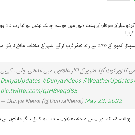
اتوار کی رات صوبائی دارالحکومت اور ملحقہ علاقوں میں ہلکی بارش اور گ
ردیا ۔
لاہور میں بارش کے باعث بجلی کا نظام درہم برہم ہو گیا، لاہور الیکٹرک سپلائی کمپنی کے 270 سے زائد فیڈر ٹرپ کر گئے، شہر کے مختلف علاقے تاریک
 زور ٹوٹ گیا، لاہور کے اکثر علاقوں میں آندھی چلی ، کہیں
#DunyaVideos
#WeatherUpdates
#Dunya
pic.twitter.com/qIH8veqd85
— Dunya News (@DunyaNews)
May 23, 2022
صاحب، پھالیہ، ڈسکہ اور ان سے ملحقہ علاقوں سمیت ملک کے دیگر علاقوں سے 