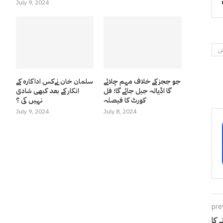
July 9, 2024
رش
جو ججز کے خلاف مہم چلائے
سلمان خان نےکس اداکارہ کے
گا اڈیالہ جیل جائے گا؛ فل
انکار کے بعد کبھی شادی
کورٹ کا فیصلہ
نہیں کی ؟
July 9, 2024
July 8, 2024
pre
 کا