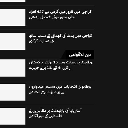
کراچی میں 5روز میں گرمی سے 427 افراد
جاں بحق ہوئے ؛فیصل ایدھی
کراچی میں پلاٹ کی کھدائی کے سبب ساتھ
بنی عمارت گرگئی
بین الاقوامی
برطانوی پارلیمنٹ میں 15 برٹش پاکستانی
اراکین ؛4 نئے ،11 پرانے چہرے
برطانو ی انتخابات میں مسلم امیدواروں
نے بڑے بڑے برج الٹ دیے
آسٹریلیا کی پارلیمنٹ پر مظاہرین نے
فلسطین کے بینر لگادیے