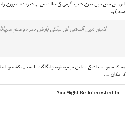
اس سے خطے میں جاری شدید گرمی کی حالت سے بہت زیادہ ضروری راحت مل
مدد کی۔
لاہور میں آندھی اور ہلکی بارش سے موسم سہان
محکمہ موسمیات کے مطابق خیبرپختونخوا، گلگت بلتستان، کشمیر، اسلام آب
کا امکان ہے۔
You Might Be Interested In