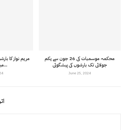
محکمہ موسمیات کی 26 جون سے یکم
مریم نواز کا بار
جولائی تک بارشوں کی پیشگوئی
میں ندی نالوں...
24
June 25, 2024
اتر