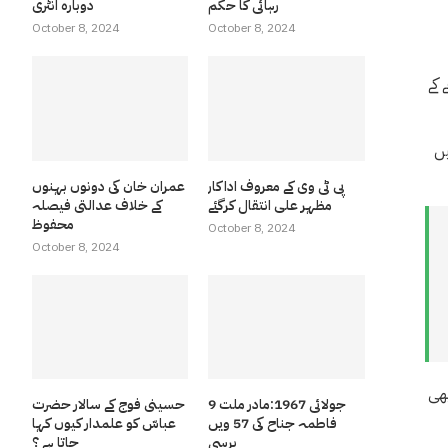
رہائی کا حکم
دوبارہ انٹری
October 8, 2024
October 8, 2024
ردو غبار کے طوفان کے باعث لاہور میں موسم اچانک تبدیل ہو گیا رات 10 بجے کے
ی میں
پی ٹی وی کے معروف اداکار
عمران خان کی دونوں بہنوں
مظہر علی انتقال کرگئے
کے خلاف عدالتی فیصلہ
محفوظ
October 8, 2024
October 8, 2024
بھی
9 جولائی 1967:مادر ملت
حسینی فوج کے سالار حضرت
فاطمہ جناح کی 57 ویں
عباسّ کو علمدار کیوں کہا
برسی
جاتا ہے ؟