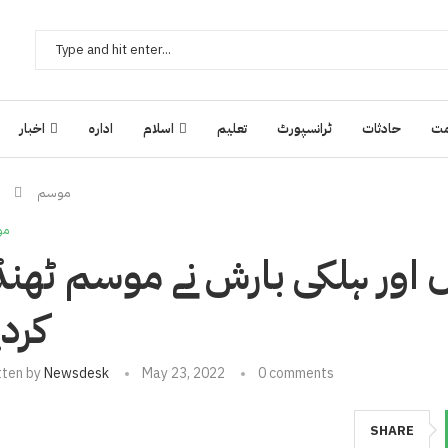
ت
حادثات
ٹرانسپورٹ
تعلیم
اسلام
ادارہ
اخبار
موسم
مو
ں اور ہلکی بارش نے موسم ٹھنڈ
کردی
tten by
Newsdesk
May 23, 2022
0 comments
SHARE