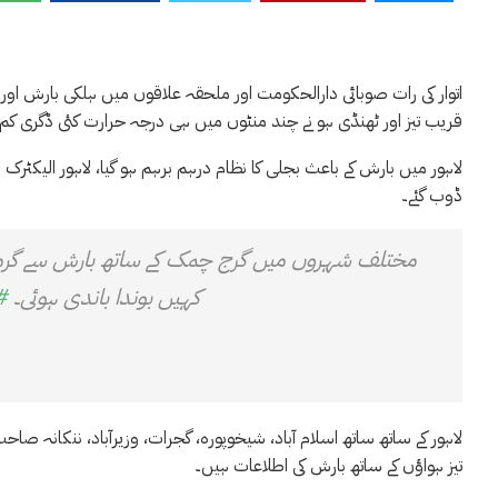
قریب تیز اور ٹھنڈی ہو نے چند منٹوں میں ہی درجہ حرارت کئی ڈگری کم ک
ڈوب گئے۔
مختلف شہروں میں گرج چمک کے ساتھ بارش سے گرمی کا
کہیں بوندا باندی ہوئی۔
Updates
لاہور کے ساتھ ساتھ اسلام آباد، شیخوپورہ، گجرات، وزیرآباد، ننکانہ 
تیز ہواؤں کے ساتھ بارش کی اطلاعات ہیں۔