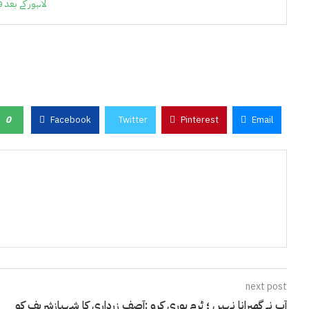
لاہور کے بعد فیصل
0
Facebook
Twitter
Pinterest
Email
next post
آپ نے گھبرانا نہیں ؛ ٹرم پوری کرو :آصف زرداری کا شہبازشریف کو