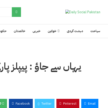
سیاحت
دہشت گردی
خواتین
خبریں
خالصتان
حکوم
یہاں سے جاؤ : پیپلز پا
0
Facebook
Twitter
Pinterest
Email