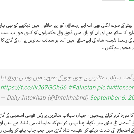
ٹو کے نعرے لگاتی تھی اب اپنے رہنماؤں کو اپنے حلقوں میں دیکھنے کو بھی تیار
ی کا ساتھ دینے اور ان کو پانی میں ڈبونے والے حکمرانوں کو کسی طور برداشت
 کی رہنما نفیسہ شاہ کی اپنے حلقے میں آمد پر سیلاب متاثرین نے ان کی گاڑی کا
ر مجبور ہو گئیں ۔
ں آمد، سیلاب متاثرین نے چور، چور کے نعروں میں واپس بھیج دیا
https://t.co/ikJ67GOh66
#Pakistan
pic.twitter.c
— Daily Intekhab (@Intekhabhd)
September 6, 2
کا دورہ کرنے کیلئے پہنچیں ، جہاں سیلاب متاثرین نے رکن قومی اسمبلی کی گاڑی
آسمان تلے بیٹھے ہیں، کھانا پینا نہیں فراہم کیا جارہا نہ ہی ٹینٹ ملے ہیں اور
ین کے احتجاج کی شدت دیکھ کر نفیسہ شاہ گاڑی میں چپ چاپ بیٹھ کر واپس رو