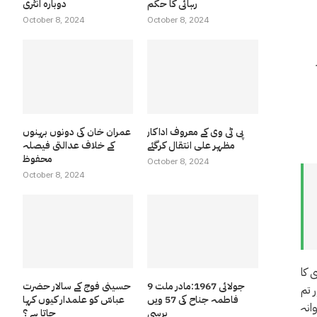
رہائی کا حکم
دوبارہ انٹری
October 8, 2024
October 8, 2024
پی ٹی وی کے معروف اداکار
عمران خان کی دونوں بہنوں
مظہر علی انتقال کرگئے
کے خلاف عدالتی فیصلہ
محفوظ
October 8, 2024
October 8, 2024
 کا
9 جولائی 1967:مادر ملت
حسینی فوج کے سالار حضرت
 تم
فاطمہ جناح کی 57 ویں
عباسّ کو علمدار کیوں کہا
انہ
برسی
جاتا ہے ؟