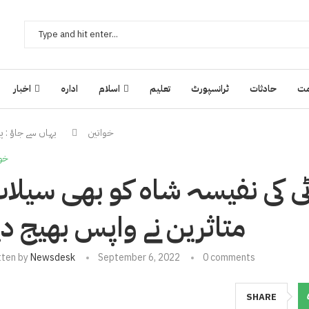
ت
حادثات
ٹرانسپورٹ
تعلیم
اسلام
ادارہ
اخبار
خواتین
یہاں سے جاؤ : پ
خوا
رٹی کی نفیسہ شاہ کو بھی سیلا
متاثرین نے واپس بھیج دی
tten by
Newsdesk
September 6, 2022
0 comments
SHARE