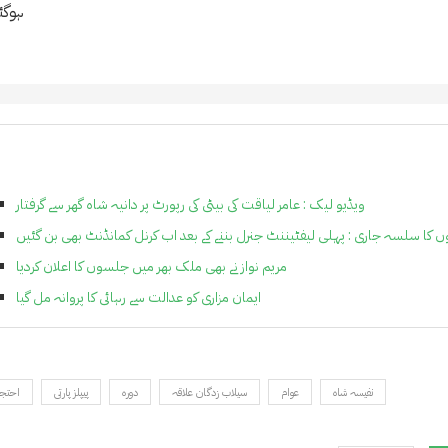
ہوگئ
ویڈیو لیک : عامر لیاقت کی بیٹی کی رپورٹ پر دانیہ شاہ گھر سے گرفتار
یوں کا سلسہ جاری : پہلی لیفٹیننٹ جنرل بننے کے بعد اب کرنل کمانڈنٹ بھی بن گئیں
مریم نواز نے بھی ملک بھر میں جلسوں کا اعلان کردیا
ایمان مزاری کو عدالت سے رہائی کا پروانہ مل گیا
نفیسہ شاہ
عوام
سیلاب زدگان علاقہ
دورہ
پیپلز پارتی
احتج