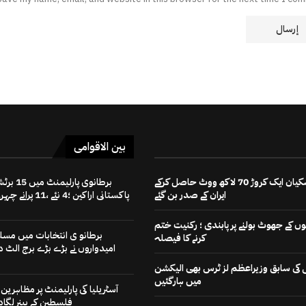
بین الاقوامی
مسعود پزشکیان ایک کروڑ 70 لاکھ ووٹ حاصل کرکے
برطانوی پارلیمنٹ میں
ایران کے صدر بن گئے
پاکستانی اراکین ؛4 نئے ،11 پرانے چہرے
 کے جھوٹ بولنے پر پابندی ؛ رکنیت ختم
برطانو ی انتخابات میں مسل
کرنے کا فیصلہ
امیدواروں نے بڑے بڑے برج الٹ دی
رٹی کی سابق وزیراعظم لز ٹرس بھی الیکشن
میں ہارگئیں
آسٹریلیا کی پارلیمنٹ پر مظاہرین ن
فلسطین کے بینر لگادی