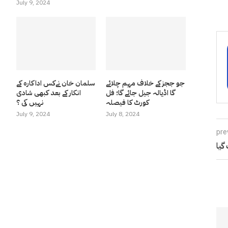
July 9, 2024
جو ججز کے خلاف مہم چلائے
سلمان خان نےکس اداکارہ کے
گا اڈیالہ جیل جائے گا؛ فل
انکار کے بعد کبھی شادی
کورٹ کا فیصلہ
نہیں کی ؟
July 9, 2024
July 8, 2024
pre