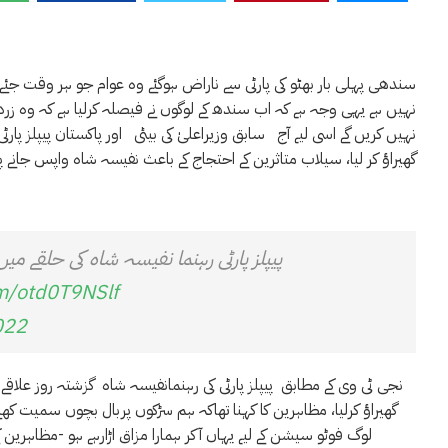
سندھی پہلی بار بھٹو کی پارٹی سے ناراض ہوگئے وہ عوام جو ہر وقت جئے بھ
نہیں ہے یہی وجہ ہے کہ اب سندھ کے لوگوں نے فیصلہ کرلیا ہے کہ وہ زردار
نہیں کریں گے اسی لیے آج سابق وزیراعلیٰ کی بیٹی اور پاکستان پیپلز پارٹی
گھیراؤ کر لیا، سیلاب متاثرین کے احتجاج کے باعث نفیسہ شاہ واپس جانے پ
پیپلز پارٹی رہنما نفیسہ شاہ کی حلقے می
om/otd0T9NSlf
022
نجی ٹی وی کے مطابق پیپلز پارٹی کی رہنمانفیسہ شاہ گزشتہ روز علاقے 
گھیراؤ کرلیا، مظاہرین کا کہنا تھاکہ ہم سڑکوں پربال بچوں سمیت کھلے 
لوگ فوٹو سیشن کے لیے یہاں آکر ہمارا مزاق اڑارہے ہو -مظاہر