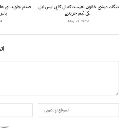
بنگلہ دیشی خاتون نفیسہ کمال کا پی ایس ایل
صنم جاوید اور عا
کی ٹیم خریدنے...
باہر 
24
May 21, 2024
اتر
mment.