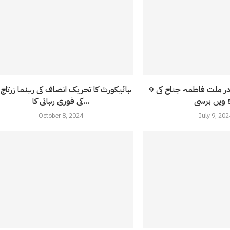
9 جولائی 1967:مادر ملت فاطمہ جناح کی
ہائیکورٹ کا تحریک انصاف کی رہنما زرتاج 
سی
کی فوری رہائی کا...
October 8, 2024
July 9, 202