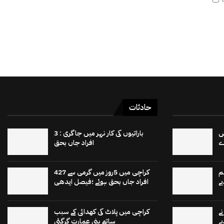
حادثات
 15 برٹش
باراتیوں کی کار نہر میں جاگری : 3
افراد جاں بحق
م
کراچی میں 5روز میں گرمی سے 427
ے
افراد جاں بحق ہوئے ؛فیصل ایدھی
ے
کراچی میں پلاٹ کی کھدائی کے سبب
ے
ساتھ بنی عمارت گرگئی