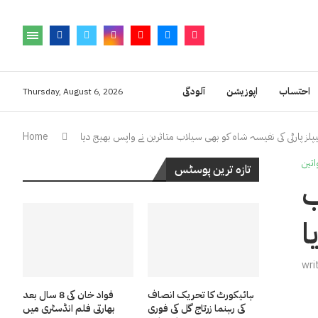
احتساب
اپوزیشن
آلودگی
Thursday, August 6, 2026
یپلز پارٹی کی نفیسہ شاہ کو بھی سیلاب متاثرین نے واپس بھیج دیا
Home
تین
تازہ ترین پوسٹس
ب
ا
wri
ہائیکورٹ کا تحریک انصاف
فواد خان کی 8 سال بعد
کی رہنما زرتاج گل کی فوری
بھارتی فلم انڈسٹری میں