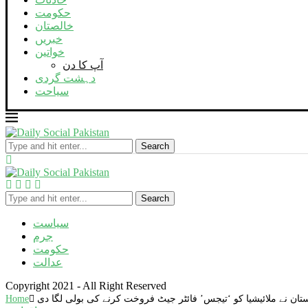
حکومت
خالصتان
خبریں
خواتین
آپ کا دن
دہشت گردی
سیاحت
Search
Search
سیاست
جرم
حکومت
عدالت
Copyright 2021 - All Right Reserved
تان نے ملائیشیا کو ‘تیجس’ فائٹر جیٹ فروخت کرنے کی بولی لگا دی
Home