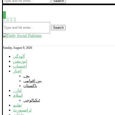
Search
Search
Sunday, August 9, 2026
آلودگی
اپوزیشن
احتساب
اخبار
بچے
بین اقوامی
پاکستان
ادارہ
اسلام
ٹیکنالوجی
تعلیم
ٹرانسپورٹ
حادثات