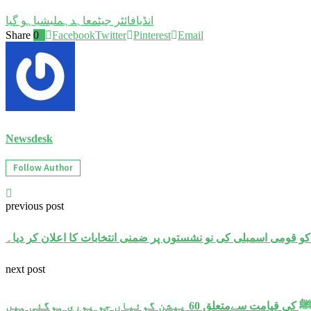
انڈیا
فائٹر جیٹ
معاہدہ
ملیشیا
ہو گیا
Share
0
Facebook
Twitter
Pinterest
Email
Newsdesk
Follow Author
previous post
next post
سےمتعلق 60 پیشن گوئیاں جو پوری ہوگئی ہیں