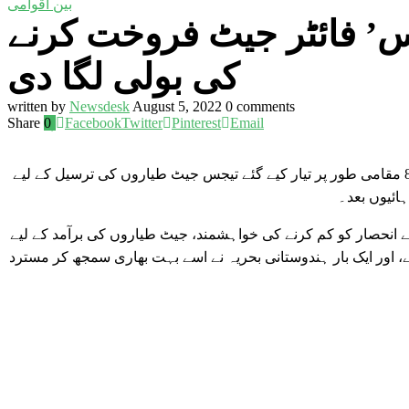
بین اقوامی
جس’ فائٹر جیٹ فروخت کرنے
کی بولی لگا دی
written by
Newsdesk
August 5, 2022
0 comments
Share
0
Facebook
Twitter
Pinterest
Email
ہندوستانی حکومت نے گزشتہ سال سرکاری ملکیت والے ہندوستان ایروناٹکس کو 83 مقامی طور پر تیار کیے گئے تیجس جیٹ طیاروں کی ترسیل کے لیے
 انحصار کو کم کرنے کی خواہشمند، جیٹ طیاروں کی برآمد کے لیے
، اور ایک بار ہندوستانی بحریہ نے اسے بہت بھاری سمجھ کر مسترد