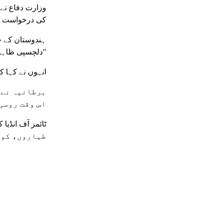
کی درخواست ک
ہندوستان کے جو
دلچسپی ظاہر کی ہے وہ ہیں: ارجنٹینا، آسٹریلیا، مصر، امریکہ، انڈونیشیا اور فلپائن۔”
انہوں نے کہا ک
برطانیہ نے 
اس وقت روسی
طیاروں، کو 