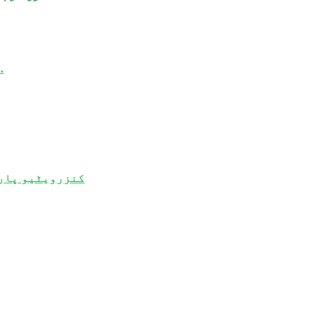
مسعود پزشکیان ایک کروڑ 70
کنزرویٹیو پارٹ