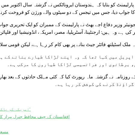
ا جواب دیا، جس میں تیجس کے دو سیٹوں والے ورژن کو فروخت کر
نیئر وزیر دفاع اجے بھٹ نے پارلیمنٹ کے ممبران کو ایک تحریری جواب
ہ ملک اسٹیلتھ فائٹر جیٹ بنانے پر بھی کام کر رہا ہے، لیکن قومی سلام
اپریل میں کہا تھا کہ وہ اپنے لڑاکا طیارے بنانے کے ہ
، برطانوی اور فرانسیسی لڑاکا طیاروں کا مرکب ہے۔
گراؤنڈ کرنے کی کوشش کر رہا ہے۔
’امریکہ کو پاکستان کے جوہری اثاثوں کو محفوظ بنانے کی صلاحیت پر یقین ہے‘
افغانستان کے چیف محافظ جنرل پیراز کا
مسعود پزشکیا