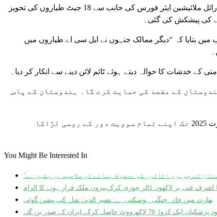
وزارت دفاع نے پارلیمنٹ کو بتایا کہ ہندوستان ایروناٹکس نے گزشتہ سال اکتوبر میں رائل ملائیشین ایئر فورس کی جانب سے 18 جیٹ طیاروں کی تجویز
نے کی پیشکش کی گئی۔
 میں بتایا کہ “دیگر ممالک جنہوں نے ایل سی اے طیاروں میں
تی کے خدشات کا حوالہ دیتے ہوئے ٹائم لائن دینے سے انکار کر دیا۔
ندوستان کے مقصد کی حمایت کرے گا۔ ہندوستان کے پاس
ٹائمز آف انڈیا کے روزنامہ نے گزشتہ ماہ رپورٹ کیا کہ کئی مہلک حادثوں کے بعد بھارت 2025 تک اپنے تمام سوویت دور کے روسی لڑاکا
You Might Be Interested In
 اشرف غنی پر لاکھوں ڈالر چوری کرکےبیرون ملک فرار ہونے کا الزام
بھارت میں خانہ جنگی ہوسکتی ہے: نصیر الدین شاہ کی پیشن گوئی
ن ایک کروڑ 70 لاکھ ووٹ حاصل کرکے ایران کے صدر بن گئے