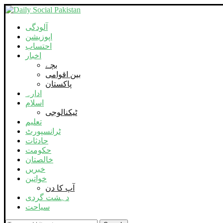
آلودگی
اپوزیشن
احتساب
اخبار
بچے
بین اقوامی
پاکستان
ادارہ
اسلام
ٹیکنالوجی
تعلیم
ٹرانسپورٹ
حادثات
حکومت
خالصتان
خبریں
خواتین
آپ کا دن
دہشت گردی
سیاحت