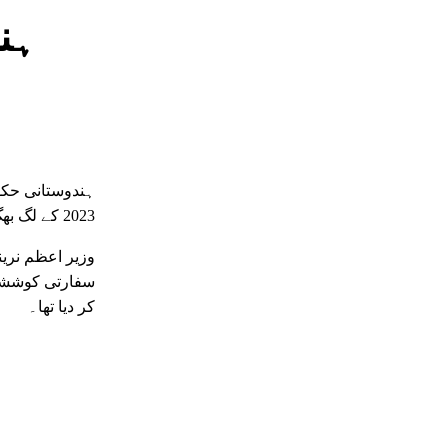
ہن
2023 کے لگ بھگ 6 بلین ڈالر کا معاہدہ دیا تھا – 1983 میں پہلی بار منظوری کے چار دہائیوں بعد۔
وزیر اعظم نری
سفارتی کوششیں 
کر دیا تھا۔