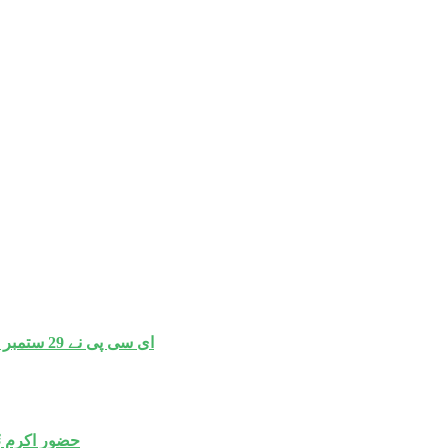
ای سی پی نے 29 ستمبر کو قومی اسمبلی کی نو نشستوں پر ضمنی انتخابات کا اعلان کر دیا۔
حضور اکرم ﷺ کی قیامت 