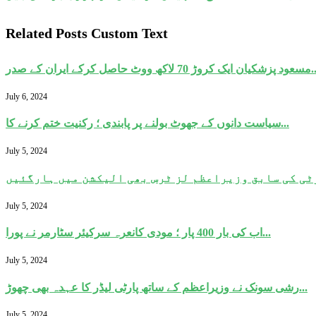
Related Posts Custom Text
 لاکھ ووٹ حاصل کرکے ایران کے صدر...
July 6, 2024
سیاست دانوں کے جھوٹ بولنے پر پابندی ؛ رکنیت ختم کرنے کا...
July 5, 2024
ی کی سابق وزیراعظم لز ٹرس بھی الیکشن میں ہارگئیں
July 5, 2024
اب کی بار 400 پار ؛ مودی کانعرہ سرکیئر سٹارمر نے پورا...
July 5, 2024
رشی سونک نے وزیراعظم کے ساتھ پارٹی لیڈر کا عہدہ بھی چھوڑ...
July 5, 2024