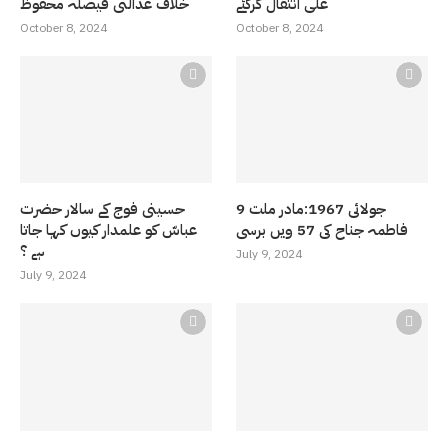
علی انتقال کرگئے
خلاف عدالتی فیصلہ محفوظ
October 8, 2024
October 8, 2024
9 جولائی 1967:مادر ملت
حسینی فوج کے سالار حضرت
فاطمہ جناح کی 57 ویں برسی
عباسّ کو علمدار کیوں کہا جاتا
ہے ؟
July 9, 2024
July 9, 2024