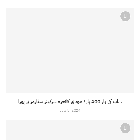
اب کی بار 400 پار ؛ مودی کانعرہ سرکیئر سٹارمر نے پورا...
July 5, 2024