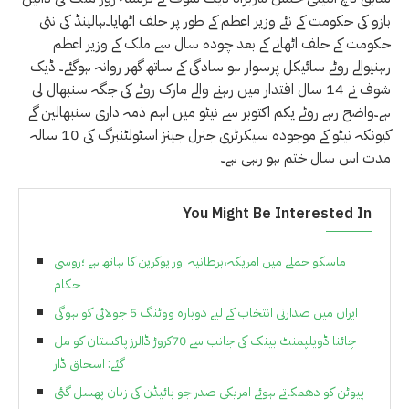
بازو کی حکومت کے نئے وزیر اعظم کے طور پر حلف اٹھایا۔ہالینڈ کی نئی
حکومت کے حلف اٹھانے کے بعد چودہ سال سے ملک کے وزیر اعظم
رہنیوالے روٹے سائیکل پرسوار ہو سادگی کے ساتھ گھر روانہ ہوگئے۔ ڈیک
شوف نے 14 سال اقتدار میں رہنے والے مارک روٹے کی جگہ سنبھال لی
ہے۔واضح رہے روٹے یکم اکتوبر سے نیٹو میں اہم ذمہ داری سنبھالین گے
کیونکہ نیٹو کے موجودہ سیکرٹری جنرل جینز اسٹولٹنبرگ کی 10 سالہ
مدت اس سال ختم ہو رہی ہے۔
You Might Be Interested In
ماسکو حملے میں امریکہ،برطانیہ اور یوکرین کا ہاتھ ہے ؛روسی
حکام
ایران میں صدارتی انتخاب کے لیے دوبارہ ووٹنگ 5 جولائی کو ہوگی
چائنا ڈویلپمنٹ بینک کی جانب سے 70کروڑ ڈالرز پاکستان کو مل
گئے: اسحاق ڈار
پیوٹن کو دھمکاتے ہوئے امریکی صدر جو بائیڈن کی زبان پھسل گئی