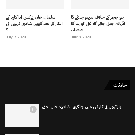
جو ججز کے خلاف مہم چلائے گا
سلمان خان نےکس اداکارہ کے
اڈیالہ جیل جائے گا؛ فل کورٹ کا
انکار کے بعد کبھی شادی نہیں کی
فیصلہ
؟
July 9, 2024
July 8, 2024
حادثات
باراتیوں کی کار نہر میں جاگری : 3 افراد جاں بحق