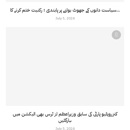
سیاست دانوں کے جھوٹ بولنے پر پابندی ؛ رکنیت ختم کرنے کا...
July 5, 2024
کنزرویٹیو پارٹی کی سابق وزیراعظم لز ٹرس بھی الیکشن میں
ہارگئیں
July 5, 2024