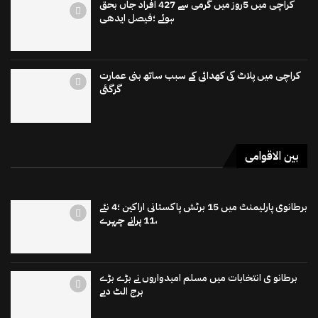
کراچی میں 5روز میں گرمی سے 427 افراد جاں بحق
ہوئے ؛فیصل ایدھی
کراچی میں پلاٹ کی کھدائی کے سبب ساتھ بنی عمارت
گرگئی
بین الاقوامی
برطانوی پارلیمنٹ میں 15 برٹش پاکستانی اراکین ؛4 نئے
،11 پرانے چہرے
برطانو ی انتخابات میں مسلم امیدواروں نے بڑے بڑے
برج الٹ دیے