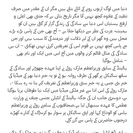
دنیا میں لوگ اربوں روپے کے اثاثے بناتے ہیں مگر ان کے مقدر میں صرف
تنقید کے علاوہ کچھ نہیں آتا مگر تاریخ بتاتی ہے کہ جتنی بھی اعلیٰ و
ارفع ہستیاں اس دنیا سے سادگی کی زندگی گزار کر گئی ہیں ان کو
ہمیشہ عزت کی نظر سے دیکھا جاتا ہے – آج بھی جن کے پاس بڑے بڑے
محل ہیں وہ گھر ان کے لیے ذلالت اور شرمندگی کا سبب ہیں اور جن
جے پاس کچھ نہیں ہے قوم اس کی تعریفیں کرتی نہیں تھکتی – ان ہی
سادگی کی مثال قائم کرنے والوں میں آج اس میں ایک اور نام بھی
شامل ہوگیا –
ہالینڈ کے سابق وزیراعظم مارک روٹے نے اپنا عہدہ چھوڑنے اور سادگی کے
ساتھ سائیکل پر گھر کی طرف روانہ ہو ئے تو یہ خبر دنیا بھر کے میڈیا کی
خبر بنی جس نے یہ خبر سنی وزیراعظم کی تعریف کیے بنا نہ رہ سکا -۔
مارک روٹے کی اس ادا سے غیر ملکی میڈیا میں ایک نیا طوفان برپا ہوگیا
ہے، دوسری جانب ان کی جگہ ہالینڈ کے انٹیلی جنس چیف نے وزارت
عظمی کا عہدہ سنبھال لیا ہے۔صحافیوں کے سامنے روٹے نے وزیراعظم
ہاس کو الوداع کہا اور اپنی سائیکل پر سوار ہو کرسڑک کے کنارے کھڑے
درجنوں حاضرین کے پاس سے گزر گئے۔
سابق ڈچ انٹیلی جنس سربراہ ڈیک شوف نے گزشتہ روز ملک کی دائیں