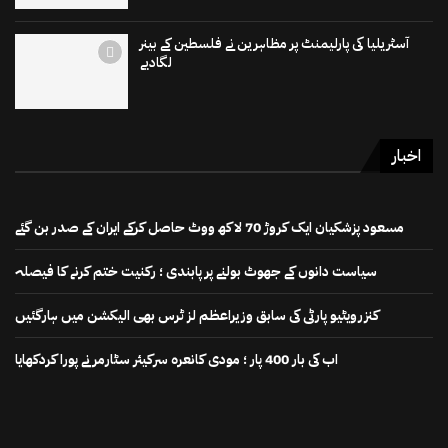
آسٹریلیا کی پارلیمنٹ پر مظاہرین نے فلسطین کے بینر
لگادیے
اخبار
مسعود پزشکیان ایک کروڑ 70 لاکھ ووٹ حاصل کرکے ایران کے صدر بن گئے
سیاست دانوں کے جھوٹ بولنے پر پابندی ؛ رکنیت ختم کرنے کا فیصلہ
کنزرویٹیو پارٹی کی سابق وزیراعظم لز ٹرس بھی الیکشن میں ہارگئیں
اب کی بار 400 پار ؛ مودی کانعرہ سرکیئر سٹارمر نے پورا کردکھایا