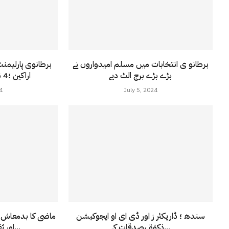
برطانو ی انتخابات میں مسلم امیدواروں نے
بڑے بڑے برج الٹ دیے
اراکین ؛4 نئے ،11 پرانے چہرے
4
July 5, 2024
سندھ ؛ ڈاریکٹر ز اور ڈی ای او ایجوکیشن
ماضی کا بدمعاش ج
ذکوٰۃ ،صدقات کے...
اور ثقافت کا وزیر بن...