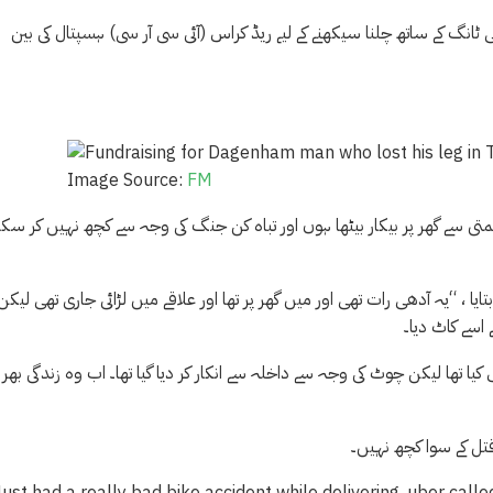
 ٹانگ کے ساتھ چلنا سیکھنے کے لیے ریڈ کراس (آئی سی آر سی) ہسپتال کی بین
Image Source:
FM
تایا ، “یہ آدھی رات تھی اور میں گھر پر تھا اور علاقے میں لڑائی جاری تھی لیکن
کیا تھا لیکن چوٹ کی وجہ سے داخلہ سے انکار کر دیا گیا تھا۔ اب وہ زندگی بھر ک
 قتل کے سوا کچھ نہیں۔