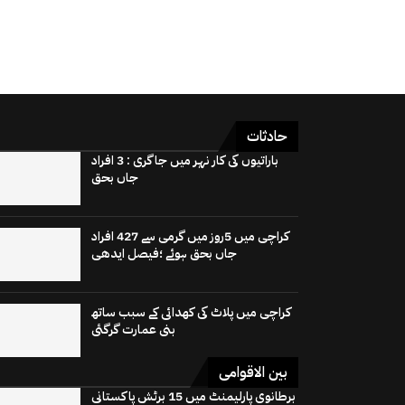
حادثات
باراتیوں کی کار نہر میں جاگری : 3 افراد
جاں بحق
کراچی میں 5روز میں گرمی سے 427 افراد
جاں بحق ہوئے ؛فیصل ایدھی
کراچی میں پلاٹ کی کھدائی کے سبب ساتھ
بنی عمارت گرگئی
بین الاقوامی
برطانوی پارلیمنٹ میں 15 برٹش پاکستانی