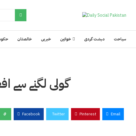
سیاحت
دہشت گردی
خواتین
خبریں
خالصتان
حکوم
گولی لگنے سے اف
0
Facebook
Twitter
Pinterest
Email