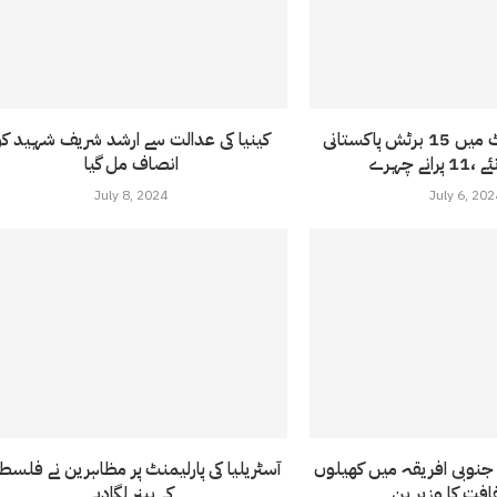
برطانوی پارلیمنٹ میں 15 برٹش پاکستانی
کینیا کی عدالت سے ارشد شریف شہید کو
انصاف مل گیا
July 8, 2024
July 6, 202
نوبی افریقہ میں کھیلوں
آسٹریلیا کی پارلیمنٹ پر مظاہرین نے فلسط
کے بینر لگادیے