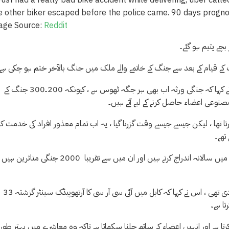
age Source:
Reddit
چے یتیم ہو گئے۔
 قیام کے بعد سے جنگ کے خاتمے والے ملک میں جنگ بالآخر ختم ہو چکی ہے۔
کابل میں آئی سی آر سی کے آرتھوپیڈکس سینٹر کے سربراہ نجم الدین ہلال نے کہا کہ جنگی ورثہ اب بھی ہر جگہ ٹھوس ہے ، کیونکہ 200۔300 جنگ کے
مصنوعی اعضاء حاصل کرنے کے لیے آتے ہیں۔
ھا ، لیکن جیسے جیسے وقت گزرتا گیا ، یہ اب تمام معذور افراد کی خدمت کرت
تھے۔
ہلال نے اپنے دفتر میں سنہوا کو بتایا ، “تقریبا 15،000 معذور افراد سنٹر میں سالانہ اندراج کرتے ہیں اور ان میں سے تقریبا 2000 جنگی متاثرین ہیں
ہلال ، جو ایک جنگی شکار بھی ہے جس نے کئی سال پہلے اپنی ٹانگ کھو دی تھی ، اس نے کہا کہ کابل میں آئی سی آر سی کا آرتھوپیڈک سینٹر گزشتہ 33
ا ہے۔
 ہے اور انہیں اعضاء کے ساتھ چلنا سکھاتا ہے تاکہ وہ معاشرے میں بہتر طور 