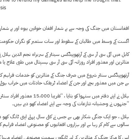
افغانستان میں جنگ کی وجہ سے بے شمار افغان خواتین بیوہ اور بے شمار ب
اگست کے وسط میں طالبان کے سقوط اور سات ستمبر کو نگران حکومت کے
متاثرین اور معذور افراد روزانہ آئی سی آر سی ہسپتال میں طبی علاج یا 
آرتھوپیڈکس سنٹر شروع میں صرف جنگ کے متاثرین کو خدمات فراہم کرتا ت
ہے جن میں معذور بچے اور جن کے اعضاء ٹریفک حادثات میں خراب ہوئے 
جنہوں نے وحشیانہ تنازعات کی وجہ سے اپنے اعضاء کھو دیے ہیں۔”
سالوں سے کام کر رہا ہے اور ہزاروں افغانیوں کو مصنوعی اعضاء فراہم کرت
اس کا مرکز جنگ کے متاثرین کے لیے ٹانگوں سمیت مصنوعی اعضاء مہیا کرتا