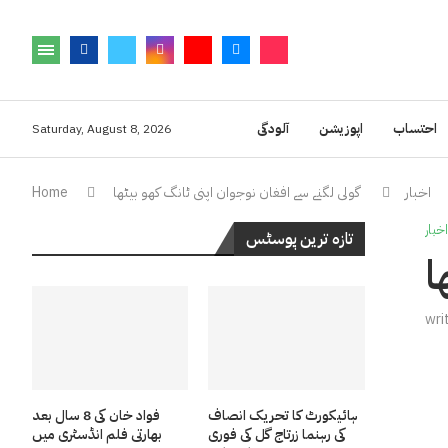
احتساب
اپوزیشن
آلودگی
Saturday, August 8, 2026
اخبار
گولی لگنے سے افغان نوجوان اپنی ٹانگ کھو بیٹھا
Home
اخبار
تازہ ترین پوسٹس
ا
wri
ہائیکورٹ کا تحریک انصاف
فواد خان کی 8 سال بعد
کی رہنما زرتاج گل کی فوری
بھارتی فلم انڈسٹری میں