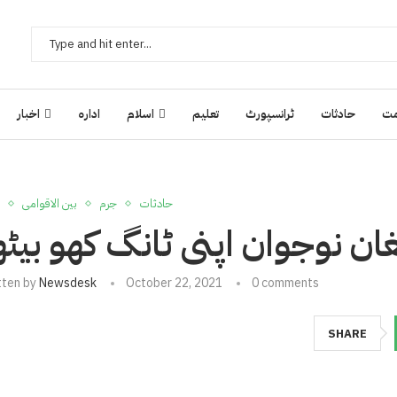
ت
حادثات
ٹرانسپورٹ
تعلیم
اسلام
ادارہ
اخبار
حادثات
جرم
بین الاقوامی
غان نوجوان اپنی ٹانگ کھو بیٹھ
tten by
Newsdesk
October 22, 2021
0 comments
SHARE