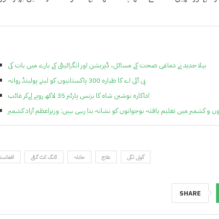
بیلا حدید نے دماغی صحت کے مسائل، ڈپریشن اور انگزائیٹی کے بارے میں بات کی
پی آئی اے کا طیارہ 300 پاکستانیوں کو لینے پولینڈ روانہ
اداکارہ نوشین شاہ کا بزنس پارٹنر 35 لاکھ روپے لےکر غائب
و کشمیر میں تعلیم یافتہ نوجوانوں کو نشانہ بنا رہی ہیں: وزیراعظم آزاد کشمیر
گولی لگی
علاج
حادثہ
ٹانگ کٹ گئی
افغانست
SHARE