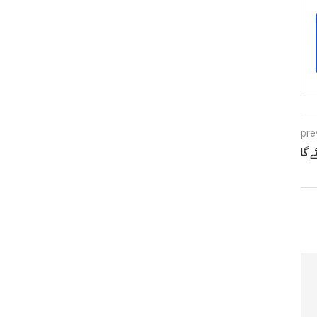
pre
 گا