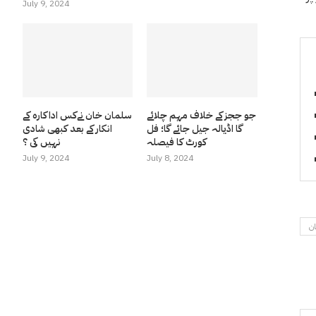
July 9, 2024
جو ججز کے خلاف مہم چلائے
سلمان خان نےکس اداکارہ کے
گا اڈیالہ جیل جائے گا؛ فل
انکار کے بعد کبھی شادی
کورٹ کا فیصلہ
نہیں کی ؟
July 9, 2024
July 8, 2024
ان