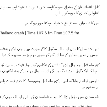
کابل: افغانستان کے مشرقی صوبہ کاپیسا کا رہائشی عبدالفواد اپنی مصنوعی
الاقوامی کمیٹی کا دورہ کر رہا ہے۔
اس کا تعمیراتی انجینئر بننے کا خواب چکنا چور ہو گیا ہے۔
جس نے مجھے معذور کر دیا اور آخر کار مجھے ہر چیز سے محروم کر دیا۔”
کئی ماہ قبل ہونے والی اپنی آزمائش کی عکاسی کرتے ہوئے فواد نے سنہوا کو ب
اچانک ایک گولی میری ٹانگ پر لگی اور ہسپتال پہنچنے کے بعد ڈاکٹروں نے اسے کاٹ دیا۔”
مایوس فواد نے بتایا کہ اس نے کئی ماہ قبل یونیورسٹی کا انٹری ٹیسٹ پاس 
لیے معذور ہے۔
افغانستان میں طویل لڑائی کا نتیجہ افغانستان کی تباہی اور افغانیوں کے