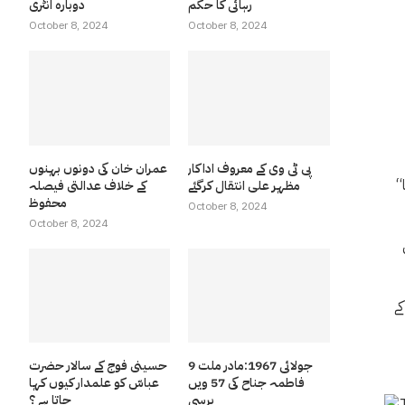
رہائی کا حکم
دوبارہ انٹری
October 8, 2024
October 8, 2024
پی ٹی وی کے معروف اداکار
عمران خان کی دونوں بہنوں
“میں 19 سال کا ہوں اور ہائی اسکول کا گریجویٹ بھی ہوں لیکن بدقسمتی سے گھر پر بیکار بیٹھا ہوں اور تباہ کن جنگ کی وجہ سے کچھ نہیں کر سکا
مظہر علی انتقال کرگئے
کے خلاف عدالتی فیصلہ
محفوظ
October 8, 2024
October 8, 2024
ے
9 جولائی 1967:مادر ملت
حسینی فوج کے سالار حضرت
فاطمہ جناح کی 57 ویں
عباسّ کو علمدار کیوں کہا
برسی
جاتا ہے ؟