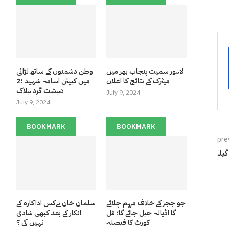
لاہور سمیت پنجاب بھر میں
وطن دشمنوں کے ساتھ لڑائی
میٹرک کے نتائج کا اعلان
میں کیپٹن اسامہ شہید ؛2
دہشت گرد ہلاک
July 9, 2024
July 9, 2024
BOOKMARK
BOOKMARK
pre
یا۔
جو ججز کے خلاف مہم چلائے
سلمان خان نےکس اداکارہ کے
گا اڈیالہ جیل جائے گا؛ فل
انکار کے بعد کبھی شادی
کورٹ کا فیصلہ
نہیں کی ؟