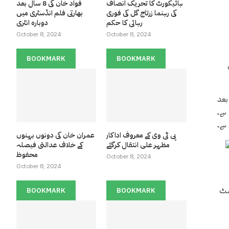
ہائیکورٹ کا تحریک انصاف
فواد خان کی 8 سال بعد
کی رہنما زرتاج گل کی فوری
بھارتی فلم انڈسٹری میں
رہائی کا حکم
دوبارہ انٹری
October 8, 2024
October 8, 2024
BOOKMARK
BOOKMARK
اور منی لانڈرنگ
ہے۔
پی ٹی وی کے معروف اداکار
عمران خان کی دونوں بہنوں
مظہر علی انتقال کرگئے
کے خلاف عدالتی فیصلہ
محفوظ
October 8, 2024
October 8, 2024
سٹ
BOOKMARK
BOOKMARK