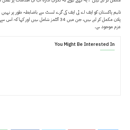
مکمل کر لیے ہیں”، یہ کہتے ہوئے کہ نگران ادارہ اب ان اقدامات پر عمل د
تاہم پاکستان کو ایف اے ٹی ایف کی گرے لسٹ سے باضابطہ طور پر نہیں نکال
پلان مکمل کر لیے ہیں، جن میں 34 آئٹمز شامل 
عزم موجود ہے۔
You Might Be Interested In