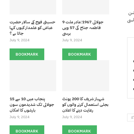
کشن
یاسی
9 جولائی 1967:مادر ملت
حسینی فوج کے سالار حضرت
فاطمہ جناح کی 57 ویں
عباسّ کو علمدار کیوں کہا
برسی
جاتا ہے ؟
July 9, 2024
July 9, 2024
BOOKMARK
BOOKMARK
شہباز شریف کا 200 یونٹ
پنجاب میں 10 سے 15
بجلی استعمال کرنے والوں کو
جولائی تک شدیدمون سون
رعایت دینے کا اعلان
بارشوں کا امکان
July 9, 2024
July 9, 2024
گا
BOOKMARK
BOOKMARK