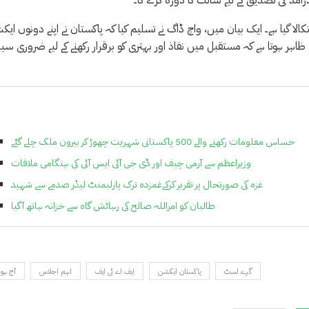
رآمد کی تصدیق کے لیے سائٹ کا دورہ کرے گا۔
ا گیا ہے۔ ایک بیان میں، واچ ڈاگ نے تسلیم کیا کہ پاکستان نے اپنے دونوں ای
ہیں اور کہا کہ اس سے ظاہر ہوتا ہے کہ مستقبل میں نفاذ اور بہتری کو برقرار رکھنے کے لیے ضروری س
حساس معلومات رکھنے والے 500 پاکستانی شہریت چھوڑ کر بیرون ملک چلے گئے
وزیراعظم سے آرمی چیف اور ڈی جی آئی ایس آئی کی ہنگامی ملاقات
غزہ کی صورتحال پر تقریر کرکےغمزدہ ترک پارلیمنٹ لیڈر صدمے سے شہید
طالبان کو امراللہ صالح کی رہائش گاہ سے خزانہ ہاتھ آگیا
گرے لسٹ
پاکستان ایکشن
ایف اے ٹی ایف
اہم اجلاس
آج ہو 