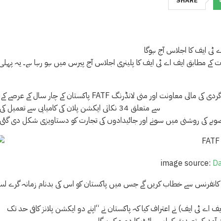
SHARE
ے ٹی ایف کا اجلاس آج ہوگا
مطابق ایف اے ٹی ایف کا پلینری اجلاس آج پیرس میں ہو رہا ہے۔ یہ پہلی FATF پلینری ہے جو T. راجہ کمار کی سنگاپور کی دو سالہ صدارت
پاکستان کے چار سال کے عرصے کے بعد FATF کی بدنام زمانہ گرے لسٹ سے نکلنے کا امکان ہے کیونکہ اس نے دہشت گردی کی مالی معاونت 
سے متعلق 34 نکاتی ایکشن پلان کی کامیابی سے تعمیل کی ہے۔
 منصوبے کی روشنی میں سونے اور جائیدادوں کی تجارت کو دستاویزی شکل دی گئی 
image source:
Da
نیوز کانفرنس سے خطاب کریں گے جس میں پاکستان کو اس کی بدنام زمانہ گرے ل
ٹی ایف) نے اعتراف کیا کہ پاکستان نے “اپنے دو ایکشن پلانز کافی حد تک