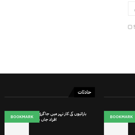
حادثات
 15 برٹش
باراتیوں کی کار نہر میں جاگری : 3
BOOKMARK
BOOKMARK
افراد جاں بحق