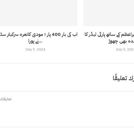
عظم کے ساتھ پارٹی لیڈر کا
اب کی بار 400 پار ؛ مودی کانعرہ سرکیئر س
نے پورا...
July 5, 2024
July 5, 202
ك تعليقًا