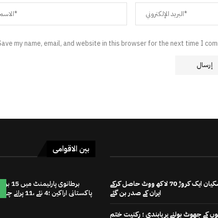
Save my name, email, and website in this browser for the next time I co
بین الاقوامی
مسعود پزشکیان ایک کروڑ 70 لاکھ ووٹ حاصل کرکے
برطانوی پارلیمنٹ میں
ایران کے صدر بن گئے
پاکستانی اراکین ؛4 نئے ،11 پرانے چہرے
 کے جھوٹ بولنے پر پابندی ؛ رکنیت ختم