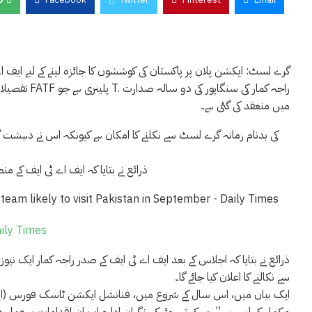
گرے لسٹ: ایکشن پلان پر پاکستان کی کوششوں کا جائزہ لینے کے لیے ایف ا
تفصیلات کے 
میں منعقد کی گئی ہے۔
ذرائع نے بتایا کہ ایف اے ٹی ایف کے
ily Times
ذرائع نے بتایا کہ اجلاس کے بعد ایف اے ٹی ایف کے صدر راجہ کمار ایک 
سے نکالنے کا اعلان کیا جائے گا۔
ایک بیان میں، اس سال کے شروع میں، فنانشل ایکشن ٹاسک فورس (ایف اے 