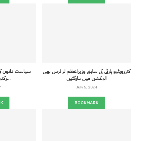
کنزرویٹیو پارٹی کی سابق وزیراعظم لز ٹرس بھی
سیاست دانوں کے 
الیکشن میں ہارگئیں
رکنیت ختم کرنے کا...
4
July 5, 2024
RK
BOOKMARK