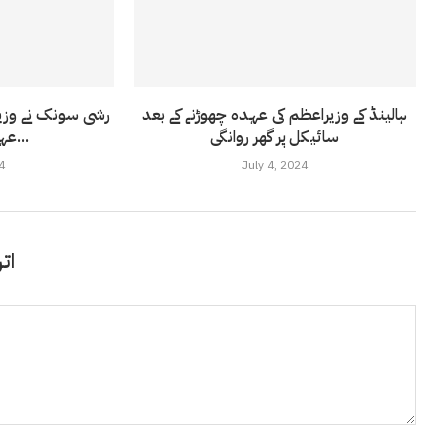
ہالینڈ کے وزیراعظم کی عہدہ چھوڑنے کے بعد
رشی سونک نے وزیرا
سائیکل پر گھر روانگی
عہدہ بھی چھوڑ...
4
July 4, 2024
اتر