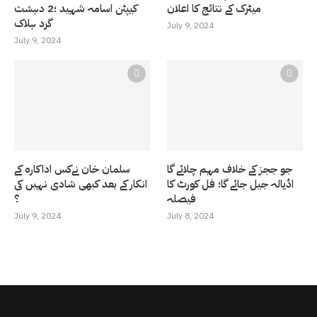
میٹرک کے نتائج کا اعلان
کیپٹن اسامہ شہید ؛2 دہشت
گرد ہلاک
July 9, 2024
July 9, 2024
جو ججز کے خلاف مہم چلائے گا
سلمان خان نےکس اداکارہ کے
اڈیالہ جیل جائے گا؛ فل کورٹ کا
انکار کے بعد کبھی شادی نہیں کی
فیصلہ
؟
July 9, 2024
July 8, 2024