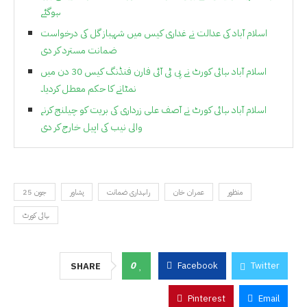
ہوگئے
اسلام آباد کی عدالت نے غداری کیس میں شہباز گل کی درخواست
ضمانت مسترد کر دی
اسلام آباد ہائی کورٹ نے پی ٹی آئی فارن فنڈنگ ​​کیس 30 دن میں
نمٹانے کا حکم معطل کردیا۔
اسلام آباد ہائی کورٹ نے آصف علی زرداری کی بریت کو چیلنج کرنے
والی نیب کی اپیل خارج کر دی
منظور
عمران خان
راہداری ضمانت
پشاور
25 جون
ہائی کورٹ
0
Facebook
Twitter
SHARE
Pinterest
Email