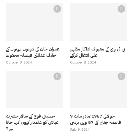
پی ٹی وی کے معروف اداکار مظہر
عمران خان کی دونوں بہنوں کے
علی انتقال کرگئے
خلاف عدالتی فیصلہ محفوظ
October 8, 2024
October 8, 2024
9 جولائی 1967:مادر ملت
حسینی فوج کے سالار حضرت
فاطمہ جناح کی 57 ویں برسی
عباسّ کو علمدار کیوں کہا جاتا
ہے ؟
July 9, 2024