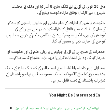
مئی 25 کو پی ٹی آئی نے اپنے لانگ مارچ کا آغاز کیا اور ملک کے مختلف
شہروں سے کارکنان وفاقی دارالحکومت پہنچ گے۔
حکومت نے شہر کے اطراف کے تمام داخلی اور خارجی راستوں کو بند کر
کے خان کی قیادت میں قافلے کو دارالحکومت پہنچنے سے روکنے کی
کوشش کی تھی، لیکن سپریم کورٹ کے ہنگامی حکم کے ذریعے مظاہرین
کو جانے کی اجازت دینے پر مجبور کیا گیا۔
جمعرات کی صبح، پی ٹی آئی کے چیئرمین نے ریلی ختم کی اور حکومت کو
خبردار کیا کہ وہ نئے انتخابات کرائے یا مزید بڑے احتجاج کا سامنا کرے۔
بعد ازاں وزیر داخلہ رانا ثناء اللہ نے امید ظاہر کی کہ لانگ مارچ کے خلاف
مقدمہ درج کیا جائے گا کیونکہ یہ ایک مجرمانہ فعل تھا جو پاکستان کے
تعزیراتِ پاکستان کے تحت قابلِ سزا ہے۔
You Might Be Interested In
تھانہ کہسار کیس سے بھی عمران خان اور شاہ محمود قریشی بری