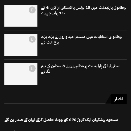
برطانوی پارلیمنٹ میں 15 برٹش پاکستانی اراکین ؛4 نئے
،11 پرانے چہرے
برطانو ی انتخابات میں مسلم امیدواروں نے بڑے بڑے
برج الٹ دیے
آسٹریلیا کی پارلیمنٹ پر مظاہرین نے فلسطین کے بینر
لگادیے
اخبار
مسعود پزشکیان ایک کروڑ 70 لاکھ ووٹ حاصل کرکے ایران کے صدر بن گئے