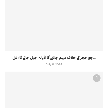
جو ججز کے خلاف مہم چلائے گا اڈیالہ جیل جائے گا؛ فل...
July 8, 2024