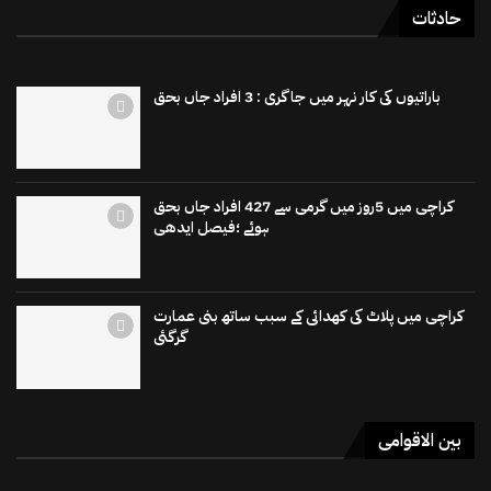
حادثات
باراتیوں کی کار نہر میں جاگری : 3 افراد جاں بحق
کراچی میں 5روز میں گرمی سے 427 افراد جاں بحق
ہوئے ؛فیصل ایدھی
کراچی میں پلاٹ کی کھدائی کے سبب ساتھ بنی عمارت
گرگئی
بین الاقوامی