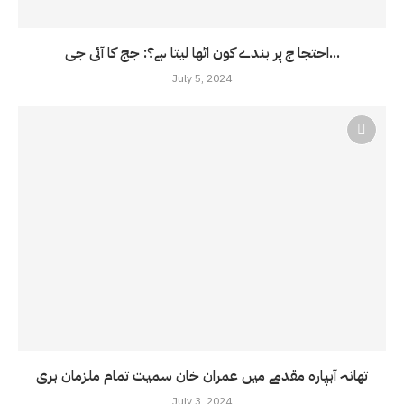
احتجا ج پر بندے کون اٹھا لیتا ہے؟: جج کا آئی جی...
July 5, 2024
تھانہ آبپارہ مقدمے میں عمران خان سمیت تمام ملزمان بری
July 3, 2024