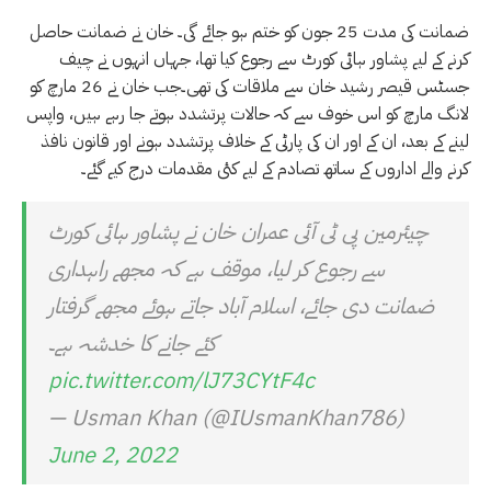
ضمانت کی مدت 25 جون کو ختم ہو جائے گی۔ خان نے ضمانت حاصل
کرنے کے لیے پشاور ہائی کورٹ سے رجوع کیا تھا، جہاں انہوں نے چیف
جسٹس قیصر رشید خان سے ملاقات کی تھی۔جب خان نے 26 مارچ کو
لانگ مارچ کو اس خوف سے کہ حالات پرتشدد ہوتے جا رہے ہیں، واپس
لینے کے بعد، ان کے اور ان کی پارٹی کے خلاف پرتشدد ہونے اور قانون نافذ
کرنے والے اداروں کے ساتھ تصادم کے لیے کئی مقدمات درج کیے گئے۔
چیئرمین پی ٹی آئی عمران خان نے پشاور ہائی کورٹ
سے رجوع کر لیا، موقف ہے کہ مجھے راہداری
ضمانت دی جائے، اسلام آباد جاتے ہوئے مجھے گرفتار
کئے جانے کا خدشہ ہے۔
pic.twitter.com/lJ73CYtF4c
— Usman Khan (@IUsmanKhan786)
June 2, 2022