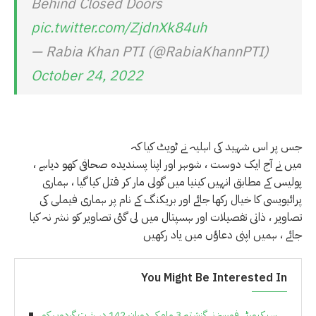
Behind Closed Doors
pic.twitter.com/ZjdnXk84uh
— Rabia Khan PTI (@RabiaKhannPTI)
October 24, 2022
جس پر اس شہید کی اہلیہ نے ٹویٹ کیا کہ
میں نے آج ایک دوست ، شوہر اور اپنا پسندیدہ صحافی کھو دیاہے ،
پولیس کے مطابق انہیں کینیا میں گولی مار کر قتل کیا گیا ، ہماری
پرائیویسی کا خیال رکھا جائے اور بریکنگ کے نام پر ہماری فیملی کی
تصاویر ، ذاتی تفصیلات اور ہسپتال میں لی گئی تصاویر کو نشر نہ کیا
جائے ، ہمیں اپنی دعاﺅں میں یاد رکھیں
You Might Be Interested In
سیکیورٹی فورسز نے گزشتہ 3 ماہ کے دوران 142 دہشت گردوں کو