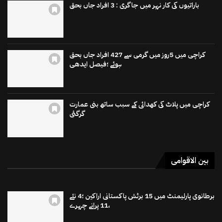
باراتیوں کی کار نہر میں جاگری : 3 افراد جاں بحق
کراچی میں 5روز میں گرمی سے 427 افراد جاں بحق
ہوئے ؛فیصل ایدھی
کراچی میں پلاٹ کی کھدائی کے سبب ساتھ بنی عمارت
گرگئی
بین الاقوامی
برطانوی پارلیمنٹ میں 15 برٹش پاکستانی اراکین ؛4 نئے
،11 پرانے چہرے