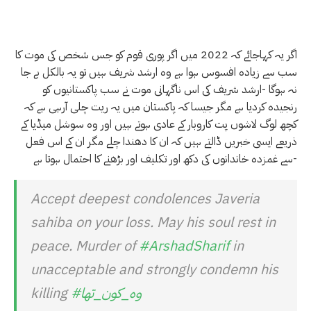
اگر یہ کہاجائے کہ 2022 میں اگر پوری قوم کو جس شخص کی موت کا
سب سے زیادہ افسوس ہوا ہے وہ ارشد شریف ہیں تو یہ بالکل بے جا
نہ ہوگا -ارشد شریف کی اس ناگہانی موت نے سب پاکستانیوں کو
رنجیدہ کردیا ہے مگر جیسا کہ پاکستان میں یہ ریت چلی آرہی ہے کہ
کچھ لوگ لاشوں پت کاروبار کے عادی ہوتے ہیں اور وہ سوشل میڈیا کے
ذریعے ایسی خبریں ڈالتے ہیں کہ ان کا دھندا چلے مگر ان کے اس فعل
سے غمزدہ خاندانوں کی دکھ اور تکلیف اور بڑھنے کا احتمال ہوتا ہے-
Accept deepest condolences Javeria
sahiba on your loss. May his soul rest in
peace. Murder of
#ArshadSharif
in
unacceptable and strongly condemn his
#وہ_کون_تھا
killing