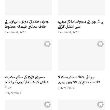
پی ٹی وی کے معروف اداکار مظہر
عمران خان کی دونوں بہنوں کے
علی انتقال کرگئے
خلاف عدالتی فیصلہ محفوظ
October 8, 2024
October 8, 2024
9 جولائی 1967:مادر ملت
حسینی فوج کے سالار حضرت
فاطمہ جناح کی 57 ویں برسی
عباسّ کو علمدار کیوں کہا جاتا
ہے ؟
July 9, 2024
July 9, 2024