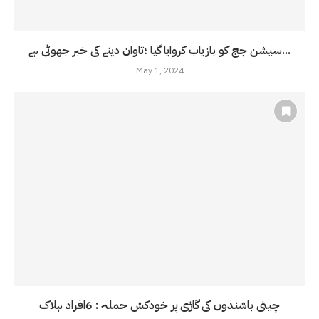
سیشن جج کو بازیاب کروایا گیا ؛تاوان دینے کی خبر جھوٹی ہے...
May 1, 2024
چینی باشندوں کی گاڑی پر خودکش حملہ : 6افراد ہلاک