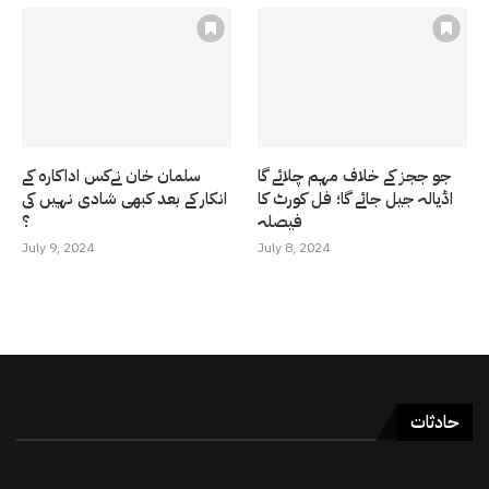
جو ججز کے خلاف مہم چلائے گا
سلمان خان نےکس اداکارہ کے
اڈیالہ جیل جائے گا؛ فل کورٹ کا
انکار کے بعد کبھی شادی نہیں کی
فیصلہ
؟
July 9, 2024
July 8, 2024
حادثات