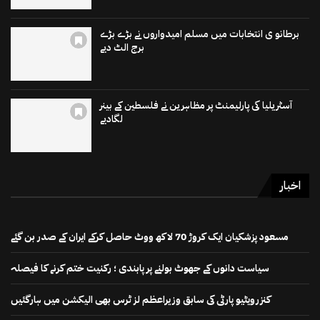
برطانو ی انتخابات میں مسلم امیدواروں نے بڑے بڑے
برج الٹ دیے
آسٹریلیا کی پارلیمنٹ پر مظاہرین نے فلسطین کے بینر
لگادیے
اخبار
مسعود پزشکیان ایک کروڑ 70 لاکھ ووٹ حاصل کرکے ایران کے صدر بن گئے
سیاست دانوں کے جھوٹ بولنے پر پابندی ؛ رکنیت ختم کرنے کا فیصلہ
کنزرویٹیو پارٹی کی سابق وزیراعظم لز ٹرس بھی الیکشن میں ہارگئیں