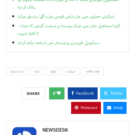
ہلاک کر دیا
اسرائیلی حملوں میں چار شامی فوجی مارے گئے: ریاستی میڈیا
ڈیرہ اسماعیل خان میں چیک پوسٹ پر دہشت گردوں کا حملہ ؛
3 افراد شہید
سیکیورٹی فورسز نے وزیرستان میں اسلحہ برآمد کر لیا
عوام مطالبہ
شہادت
ٹویٹ
اہلیہ
ارشد شریف
0
Facebook
Twitter
SHARE
Pinterest
Email
NEWSDESK