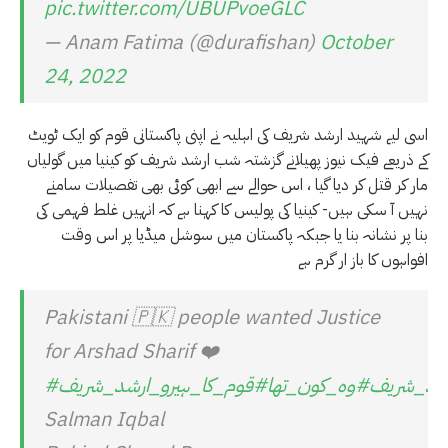
pic.twitter.com/UBUPvoeGLC
— Anam Fatima (@durafishan)
October
24, 2022
اسی لیے شہید ارشد شریف کی اہلیہ نے اپنی پاکستانی قوم کو ایک ٹویٹ
کے ذریعے فیک نیوز پھیلانے گزشتہ شب ارشد شریف کو کینیا میں گولیاں
مار کر قتل کر دیا گیا ، اس حوالے سے ابھی کوئی بھی تفصیلات سامنے
نہیں آ سکی ہیں- کینیا کی پولیس کا کہنا ہے کہ انہیں غلط فہمی کی
بنا پر نشانہ بنا یا جبکہ پاکستان میں سوشل میڈیا پر اس وقت
افواہوں کا باز ار گرم ہے
Pakistani 🇵🇰 people wanted Justice
for Arshad Sharif ❤️
رشد_شریف
#وہ_کون_تھا
#قوم_کا_ہیرو_ارشد_شریف
Salman Iqbal