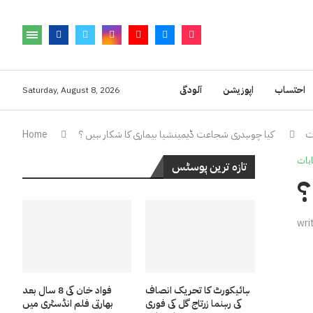
احتساب
اپوزیشن
آلودگی
Saturday, August 8, 2026
ت
کیا چوہدری شجاعت ڈیمینشیا بیماری کا شکار ہیں ؟
Home
ابات
تازہ ترین پوسٹس
؟
wri
ہائیکورٹ کا تحریک انصاف
فواد خان کی 8 سال بعد
کی رہنما زرتاج گل کی فوری
بھارتی فلم انڈسٹری میں