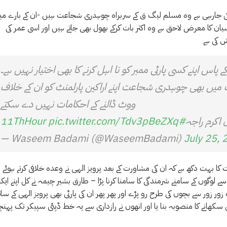
رہی ہے وہ مسلم لیگ ق کے سربراہ چوہدری شجاعت ہیں -ان کے بارے می
نسیان کا معرض لاحق ہے وہ اکثر بات کرکے بھول بھی جاتے ہیں اور اسی عمر کی
ش کی ہے
س اپنے کسی پارٹی ممبر کو نا اہل کرنے کا بھی اختیار نہیں ہے۔
رت میں بھی چوہدری شجاعت اپنے اراکین پارلمنٹ کو ان کے خلاف
ووٹ ڈالنے کے احکامات نہیں دے سکتے
 اکرم راجہ
#11ThHour
pic.twitter.com/Tdv3pBeZXq
— Waseem Badami (@WaseemBadami)
July 25, 
بہت دکھ ہے کہ ان کی مشاورت کے بعد پرویز الہی نے وعدہ خلافی کرتے ہوئے
لوگوں کے سامنے شرمندگی کا سامنا کرنا پڑا – طارق بشیر چیمہ نے کل اپنے ایک
 زور سے بچوں کی طرح رو پڑے اور پھر پھر ان کی پارٹی بھی پرویز الہی کے سات
سکھانے کا منصوبہ بنا یا اور انھوں نے رازداری سے یہ خط ڈپٹی سپیکر تک پہنچ