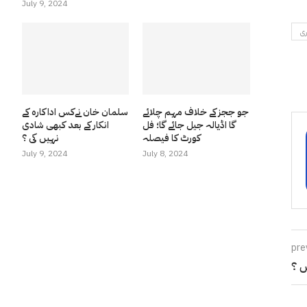
July 9, 2024
ری
جو ججز کے خلاف مہم چلائے
سلمان خان نےکس اداکارہ کے
گا اڈیالہ جیل جائے گا؛ فل
انکار کے بعد کبھی شادی
کورٹ کا فیصلہ
نہیں کی ؟
July 9, 2024
July 8, 2024
pre
ں ؟