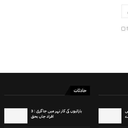
حادثات
 15 برٹش
باراتیوں کی کار نہر میں جاگری : 3
افراد جاں بحق