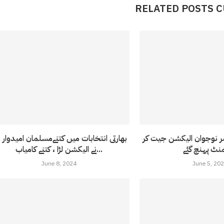
RELATED POSTS 
 4 کم عمر نوجوان الیکشن جیت کر
بھارتی انتخابات میں کتنےمسلمان امیدوار 
منٹ پہنچ گئے
نے الیکشن لڑا ، کتنے کامیاب...
June 8, 2024
June 5, 20