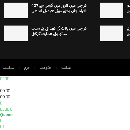
م
کراچی میں 5روز میں گرمی سے 427
ے
افراد جاں بحق ہوئے ؛فیصل ایدھی
ے
کراچی میں پلاٹ کی کھدائی کے سبب
ے
ساتھ بنی عمارت گرگئی
عدالت
حکومت
جرم
سیاست
-
00:00
00:00
Queue