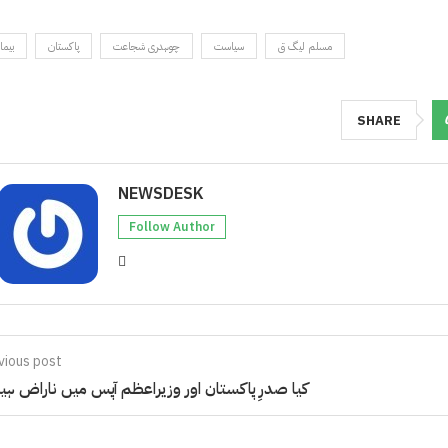
مسلم لیگ ق
سیاست
چوہدری شجاعت
پاکستان
بیما
SHARE
NEWSDESK
Follow Author
vious post
کیا صدرِ پاکستان اور وزیراعظم آپس میں ناراض ہی