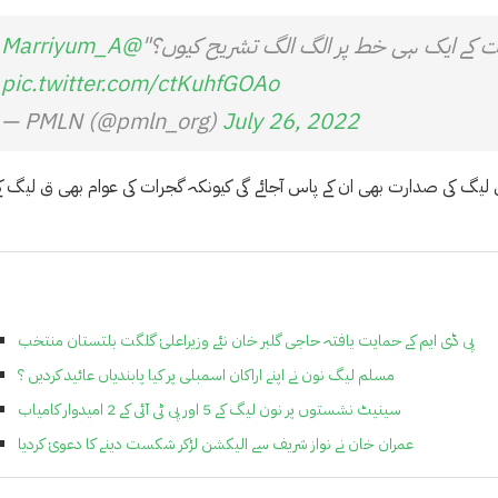
 کے ایک ہی خط پر الگ الگ تشریح کیوں؟"
@Marriyum_A
pic.twitter.com/ctKuhfGOAo
— PMLN (@pmln_org)
July 26, 2022
 ق لیگ کی صدارت بھی ان کے پاس آجائے گی کیونکہ گجرات کی عوام بھی ق لیگ ک
پی ڈی ایم کے حمایت یافتہ حاجی گلبر خان نئے وزیراعلیٰ گلگت بلتستان منتخب
مسلم لیگ نون نے اپنے اراکان اسمبلی پر کیا پابندیاں عائید کردیں ؟
سینیٹ نشستوں پر نون لیگ کے 5 اور پی ٹی آئی کے 2 امیدوار کامیاب
عمران خان نے نواز شریف سے الیکشن لڑکر شکست دینے کا دعویٰ کردیا