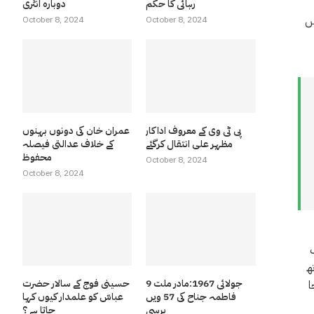
رہائی کا حکم
دوبارہ انٹری
ں
October 8, 2024
October 8, 2024
پی ٹی وی کے معروف اداکار
عمران خان کی دونوں بہنوں
مظہر علی انتقال کرگئے
کے خلاف عدالتی فیصلہ
محفوظ
October 8, 2024
October 8, 2024
ھ
9 جولائی 1967:مادر ملت
حسینی فوج کے سالار حضرت
ا
فاطمہ جناح کی 57 ویں
عباسّ کو علمدار کیوں کہا
برسی
جاتا ہے ؟