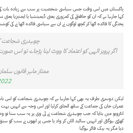
پاکستان میں اس وقت جس سیاسی شخصیت پر سب سے زیادہ بات کی جا
کہا جارہا ہے کہ ان کو حافظے کی کمزوری یعنی ڈیمینشیا یا ایمنیزیا یعنی 
پختگی کا فائدہ اٹھا کر کچھ لوگوں نے ان سے سیاسی فائدہ اٹھا نے کی کوش
چوہدری شجاعت کے پا
اگر پرویز الہی کو اعتماد کا ووٹ لینا پڑجاے تو اس صو
ممتاز ماہر قانون سلمان
2022
لیکن دوسری طرف یہ بھی کہا جارہا ہے کہ چوہدری شجاعت کو اس بات کا 
عمران خان کی جماعت کے ساتھ الحاق کرلیا اور اس وجہ سے انہیں بہت سے 
انٹرویو مین بتایا کہ جب چوہدری شجاعت نے ٹی وی پر یہ سب سنا تو وہ زور
کھڑی ہوگئی اور انہیں سائید الئن کر واد یا جس پر انھوں نے سب کو سبق 
دیا مگر یہ بیک فائر ہوگیا