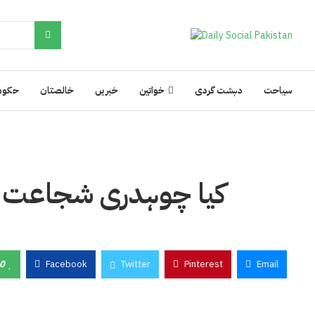
سیاحت
دہشت گردی
خواتین
خبریں
خالصتان
حکوم
کیا چوہدری شجاعت ڈی
0
Facebook
Twitter
Pinterest
Email