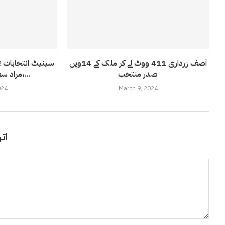
آصف زرداری 411 ووٹ لے کر ملک کے 14ویں
سینیٹ انتخابات ؛
صدر منتخب
،مراد سعید اور زلفی بخاری...
024
March 9, 2024
اتر