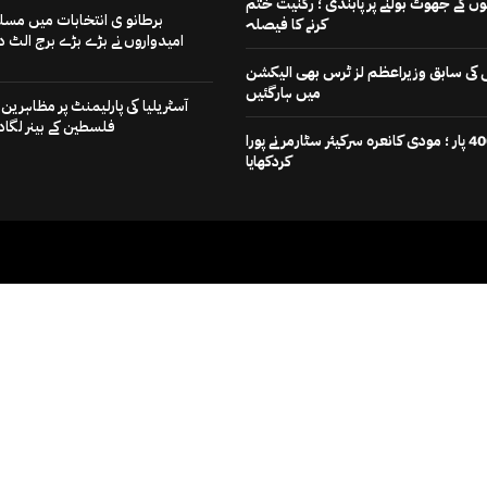
 کے جھوٹ بولنے پر پابندی ؛ رکنیت ختم
برطانو ی انتخابات میں مسل
کرنے کا فیصلہ
امیدواروں نے بڑے بڑے برج الٹ دی
رٹی کی سابق وزیراعظم لز ٹرس بھی الیکشن
میں ہارگئیں
آسٹریلیا کی پارلیمنٹ پر مظاہرین ن
فلسطین کے بینر لگادی
اب کی بار 400 پار ؛ مودی کانعرہ سرکیئر سٹارمر نے پورا
کردکھایا