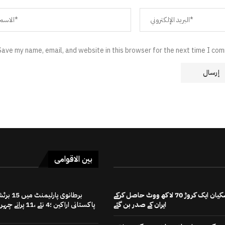
Save my name, email, and website in this browser for the next time I co
بین الاقوامی
مسعود پزشکیان ایک کروڑ 70 لاکھ ووٹ حاصل کرکے
برطانوی پارلیمنٹ میں
ایران کے صدر بن گئے
پاکستانی اراکین ؛4 نئے ،11 پرانے چہرے