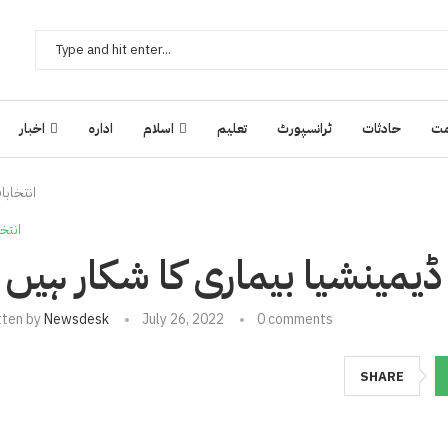
ت
حادثات
ٹرانسپورٹ
تعلیم
اسلام
ادارہ
اخبار
انتخابا
انتخ
مینشیا بیماری کا شکار ہیں 
tten by
Newsdesk
July 26, 2022
0 comments
SHARE