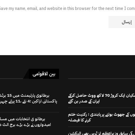
Save my name, email, and website in this browser for the next time I co
بین الاقوامی
مسعود پزشکیان ایک کروڑ 70 لاکھ ووٹ حاصل کرکے
برطانوی پارلیمنٹ میں
ایران کے صدر بن گئے
پاکستانی اراکین ؛4 نئے ،11 پرانے چہرے
 کے جھوٹ بولنے پر پابندی ؛ رکنیت ختم
برطانو ی انتخابات میں مسل
کرنے کا فیصلہ
امیدواروں نے بڑے بڑے برج الٹ دی
رٹی کی سابق وزیراعظم لز ٹرس بھی الیکشن