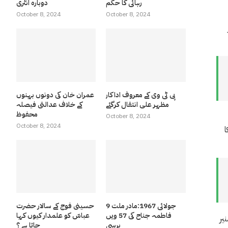
رہائی کا حکم
دوبارہ انٹری
October 8, 2024
October 8, 2024
پی ٹی وی کے معروف اداکار
عمران خان کی دونوں بہنوں
مظہر علی انتقال کرگئے
کے خلاف عدالتی فیصلہ
محفوظ
October 8, 2024
October 8, 2024
ا
9 جولائی 1967:مادر ملت
حسینی فوج کے سالار حضرت
فاطمہ جناح کی 57 ویں
عباسّ کو علمدار کیوں کہا
یر
برسی
جاتا ہے ؟