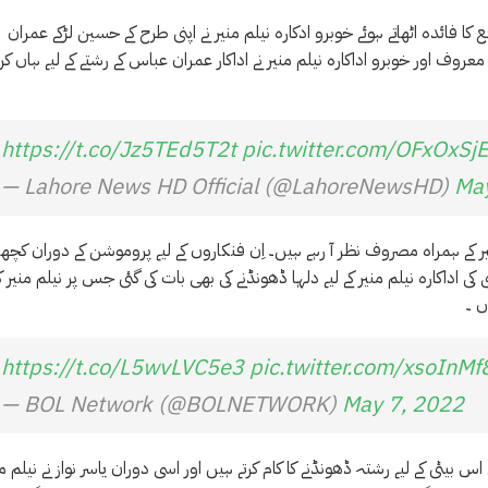
ائدہ اٹھاتے ہوئے خوبرو ادکارہ نیلم منیر نے اپنی طرح کے حسین لڑکے عمران
 معروف اور خوبرو اداکارہ نیلم منیر نے اداکار عمران عباس کے رشتے کے لیے ہاں کر
https://t.co/Jz5TEd5T2t
pic.twitter.com/OFxOxSjE
— Lahore News HD Official (@LahoreNewsHD)
May
 منیر کے ہمراہ مصروف نظر آ رہے ہیں۔ اِن فنکاروں کے لیے پروموشن کے دوران کچھ
داکارہ نیلم منیر کے لیے دلہا ڈھونڈنے کی بھی بات کی گئی جس پر نیلم منیر ک
ں ۔
https://t.co/L5wvLVC5e3
pic.twitter.com/xsoInM
— BOL Network (@BOLNETWORK)
May 7, 2022
اس بیٹی کے لیے رشتہ ڈھونڈنے کا کام کرتے ہیں اور اسی دوران یاسر نواز نے نیلم من