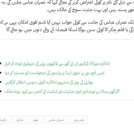
نب سے دیئے گئے نام پر کوئی اعتراض کرنے کے بجائے کہا کہ عمران عباس چلیں گے، یہ
مجھے پسند ہیں اور بہت مثبت سوچ کے مالک ہیں۔
ابھی تک عمران عباس کی جانب سے کوئی جواب نہیں آیا تاہم قوی امکان یہی ہے کہ
یا فلم چکر کا کوئی سین ہوگا اسکا فیصلہ آنے والے دنوں میں ہو جائے گا
اداکارہ میرا کا ڈرائیور ان کے گھر سے لاکھوں روپے کی جیولری لوٹ کر فرار
ایس ایچ سی نے جوی لینڈ پر پابندی کی درخواست کو مسترد کر دیا
بھارتی ٹی وی کی مشہور اداکارہ ڈولی سوہی انتقال کرگئیں
اگر گھر بسانا ہے توشادی اپنی حیثیت اور اہلیت کے آدمی سے کرو : وینا ملک
نیلم منیر
عمران عباس
شوبز
شادی
پاکست