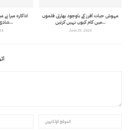
مہوش حیات آفرز کے باوجود بھارتی فلموں
اداکارہ میرا نے 
میں کام کیوں نہیں کرتیں...
شادی کروانے کا ٹاسک...
24
June 25, 2024
اتر