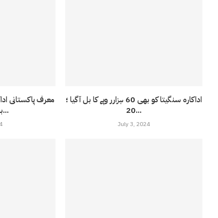
اداکارہ سنگیتا کو بھی 60 ہزارر وپے کا بل آ گیا ؛
20...
بالی ووڈ فلم...
4
July 3, 2024