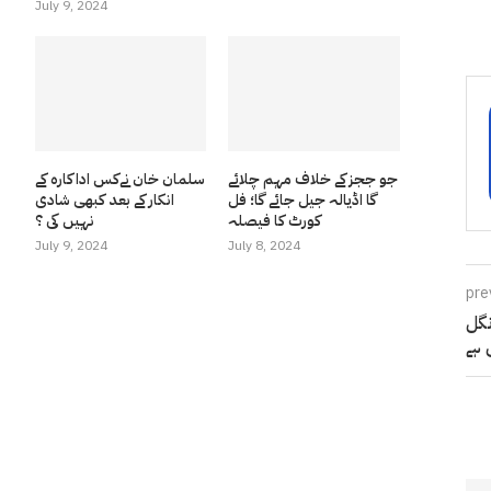
July 9, 2024
جو ججز کے خلاف مہم چلائے
سلمان خان نےکس اداکارہ کے
گا اڈیالہ جیل جائے گا؛ فل
انکار کے بعد کبھی شادی
کورٹ کا فیصلہ
نہیں کی ؟
July 9, 2024
July 8, 2024
pre
نگل
ہے