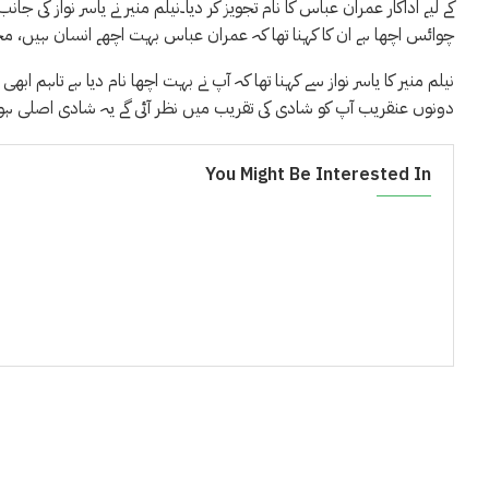
کے لیے اداکار عمران عباس کا نام تجویز کر دیا۔نیلم منیر نے یاسر نواز کی جا
چوائس اچھا ہے ان کا کہنا تھا کہ عمران عباس بہت اچھے انسان ہیں، 
نیلم منیر کا یاسر نواز سے کہنا تھا کہ آپ نے بہت اچھا نام دیا ہے تاہم 
دونوں عنقریب آپ کو شادی کی تقریب میں نظر آئی گے یہ شادی اصلی ہوگی 
You Might Be Interested In