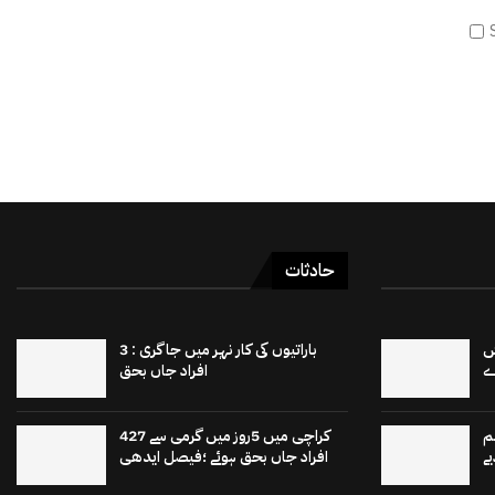
حادثات
 15 برٹش
باراتیوں کی کار نہر میں جاگری : 3
افراد جاں بحق
م
کراچی میں 5روز میں گرمی سے 427
ے
افراد جاں بحق ہوئے ؛فیصل ایدھی