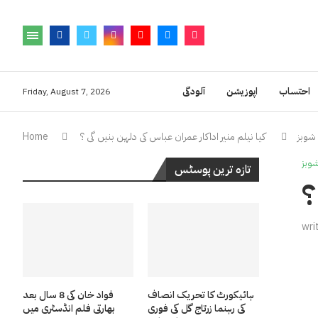
احتساب
اپوزیشن
آلودگی
Friday, August 7, 2026
شوبز
کیا نیلم منیر اداکار عمران عباس کی دلہن بنیں گی ؟
Home
وبز
تازہ ترین پوسٹس
؟
wri
ہائیکورٹ کا تحریک انصاف
فواد خان کی 8 سال بعد
کی رہنما زرتاج گل کی فوری
بھارتی فلم انڈسٹری میں