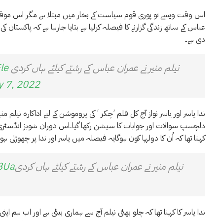
اس وقت ویسے تو پوری قوم سیاست کے بخار میں مبتلا ہے مگر اس موقع کا ف
عباس کے ساتھ زندگی گزارنے کا فیصلہ کرلیا ہے بتایا جارہا ہے کہ پاکستان کی
دی ہے۔
نیلم منیر نے عمران عباس کے رشتے کیلئے ہاں کردی
le
 7, 2022
ندا یاسر اور یاسر نواز آج کل فلم ’چکر ‘ کی پروموشن کے لیے اداکارہ نیلم
دلچسپ سوالات اور جوابات کا سیشن رکھا گیا۔اس دوران شوبز انڈسٹری کی ا
کہنا تھا کہ اُن کا دولہا کون ہوگایہ فیصلہ میں یاسر اور ندا پر چھوڑتی ہو
نیلم منیر نے عمران عباس کے رشتے کیلئے ہاں کردی
f8Ua
ندا یاسر کا کہنا تھا کہ چلو بھئی نیلم آج سے ہماری بیٹی ہے اور اب ہم اپنی 