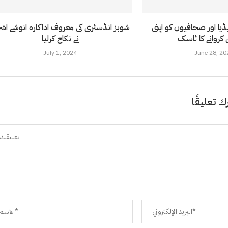
میڈیا اور صحافیوں کو اپنی
شوبز انڈسٹری کی معروف اداکارہ انوشے اش
نے نکاح کرلیا
July 1, 2024
June 28, 20
ك تعليقًا