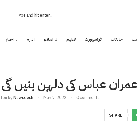
ت
حادثات
ٹرانسپورٹ
تعلیم
اسلام
ادارہ
اخبار
ش
ر عمران عباس کی دلہن بنیں گی 
tten by
Newsdesk
May 7, 2022
0 comments
SHARE