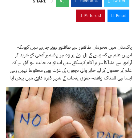
0
Facebook
Twitter
SHARE
Pinterest
Email
پاکستان میں مجرمان طاقتور سے طاقتور ہوتے جارہے ہیں کیونکہ
انہیں علم ہے کہ پیسے کے بل بوتے پر وہ ہر بےضمیر آدمی کو خرید کر
آزادی سے دنیا کا ہر برا کام کرسکتے ہیں اب تو یہ حالت ہو گئی ہے کہ
علم کے حصول کے لیے جانے والی بچیوں کی عزت بھی محفوظ نہیں رہی
ایسا ہی المناک واقعہ جنوبی پنجاب کے شہر ڈیرہ غازی میں پیش آیا