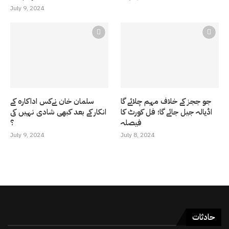
July 9, 2024
جو ججز کے خلاف مہم چلائے گا
سلمان خان نےکس اداکارہ کے
اڈیالہ جیل جائے گا؛ فل کورٹ کا
انکار کے بعد کبھی شادی نہیں کی
فیصلہ
؟
July 9, 2024
July 8, 2024
حادثات