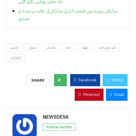
زائد جعلی بوتلیں پکڑی گئیں
میڈیکل رپورٹ میں فیصل آباد کی میڈیکل کی طالبہ پر تشدد کی
تصدیق
ڈیرہ غازی خان
چھاپہ
جرم
پاکستان
بچیاں
اکیڈمی
گرفتاریاں
0
Facebook
Twitter
SHARE
Pinterest
Email
NEWSDESK
Follow Author