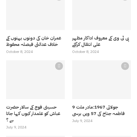
پی ٹی وی کے معروف اداکار مظہر
عمران خان کی دونوں بہنوں کے
علی انتقال کرگئے
خلاف عدالتی فیصلہ محفوظ
October 8, 2024
October 8, 2024
9 جولائی 1967:مادر ملت
حسینی فوج کے سالار حضرت
فاطمہ جناح کی 57 ویں برسی
عباسّ کو علمدار کیوں کہا جاتا
ہے ؟
July 9, 2024
July 9, 2024