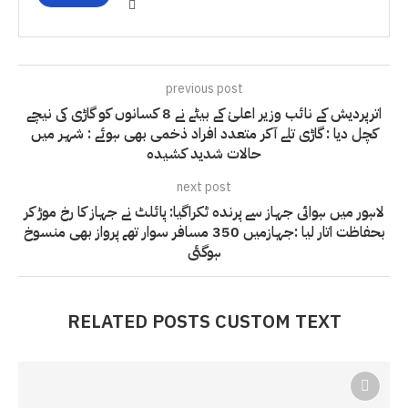
previous post
اترپردیش کے نائب وزیر اعلیٰ کے بیٹے نے 8 کسانوں کو گاڑی کی نیچے
کچل دیا : گاڑی تلے آکر متعدد افراد ذخمی بھی ہوئے : شہر میں
حالات شدید کشیدہ
next post
لاہور میں ہوائی جہاز سے پرندہ ٹکراگیا: پائلٹ نے جہاز کا رخ موڑ کر
بحفاظت اتار لیا :جہازمیں 350 مسافر سوار تھے پرواز بھی منسوخ
ہوگئی
RELATED POSTS CUSTOM TEXT