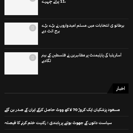
،11 پرانے چہرے
برطانو ی انتخابات میں مسلم امیدواروں نے بڑے بڑے
برج الٹ دیے
آسٹریلیا کی پارلیمنٹ پر مظاہرین نے فلسطین کے بینر
لگادیے
اخبار
مسعود پزشکیان ایک کروڑ 70 لاکھ ووٹ حاصل کرکے ایران کے صدر بن گئے
سیاست دانوں کے جھوٹ بولنے پر پابندی ؛ رکنیت ختم کرنے کا فیصلہ