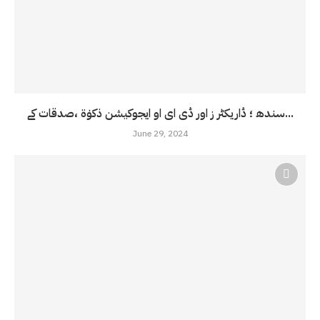
سندھ ؛ ڈاریکٹر ز اور ڈی ای او ایجوکیشن ذکوٰۃ ،صدقات کے...
June 29, 2024