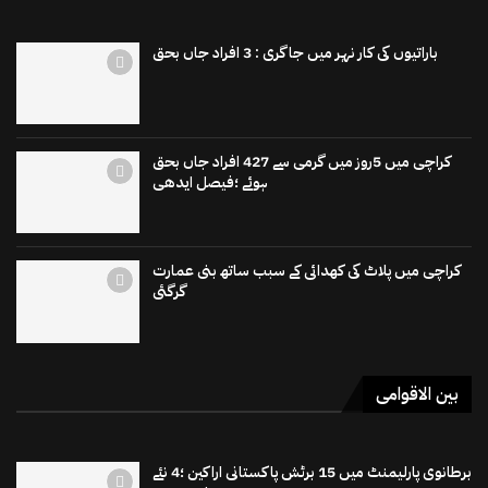
باراتیوں کی کار نہر میں جاگری : 3 افراد جاں بحق
کراچی میں 5روز میں گرمی سے 427 افراد جاں بحق
ہوئے ؛فیصل ایدھی
کراچی میں پلاٹ کی کھدائی کے سبب ساتھ بنی عمارت
گرگئی
بین الاقوامی
برطانوی پارلیمنٹ میں 15 برٹش پاکستانی اراکین ؛4 نئے