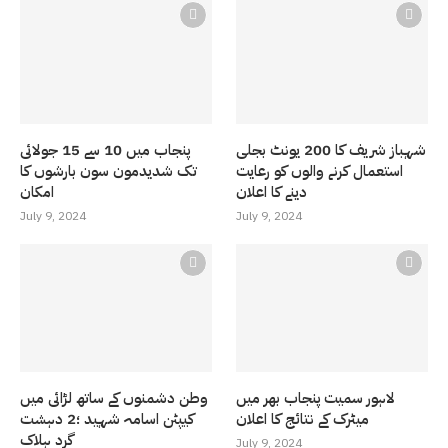
شہباز شریف کا 200 یونٹ بجلی
پنجاب میں 10 سے 15 جولائی
استعمال کرنے والوں کو رعایت
تک شدیدمون سون بارشوں کا
دینے کا اعلان
امکان
July 9, 2024
July 9, 2024
لاہور سمیت پنجاب بھر میں
وطن دشمنوں کے ساتھ لڑائی میں
میٹرک کے نتائج کا اعلان
کیپٹن اسامہ شہید ؛2 دہشت
گرد ہلاک
July 9, 2024