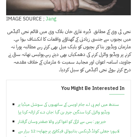
IMAGE SOURCE ;
Jang
نجی ٹی وی کے مطابق ڈیرہ غازی خان بلاک وی میں قائم نجی اکیڈمی
میں بچیوں سے جنسی زیادتی کے گھناؤنے واقعات کا انکشاف ہوا ہے۔
ملزمان ویڈیوز بنا کر بچیوں کو بلیک میل بھی کرتے رہے مطالبہ پورا نہ
کرنے پر ویڈیو وائرل کرنے کی دھمکیاں بھی دیتے رہے۔پولیس تھانہ سٹی نے
جاوید، اسامہ اعوان اور مجاہد سمیت 6 ملزمان کے خلاف مقدمہ
درج کرتے ہوئے نجی اکیڈمی کو سیل کردیا۔
You Might Be Interested In
سندھ میں ایم پی اے جام اویس کے ساتھیوں کی سوشل میڈیا پر
ویڈیو وائرل کرنا سنگین جرم بن گیا :جان دے کر ازالہ کرنا پرا
خیر پور : بس سے لڑکی کو اغوا کرنے والا صفدر وسان گرفتار
لاہور؛ جعلی کولڈ ڈرنکس بنانیوالی فیکٹری پر چھاپہ؛ 12 ہزار سے