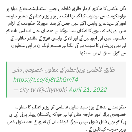
ڈان لیکس کا مرکزی کردار طارق فاطمی جسے اسٹیبلیشمنٹ کے دباؤ پر
نوازحکومت سے برطرف کیا گیا تھا ایک بار پھر وزیراعظم کے مشیر خارجہ
امور کے عہدے پر واپس آگئے ہیں جس کے بعد امپورٹڈ حکومت کے الزام
میں اور اٖضافہ ہونے کا امکان پیدا ہوگیا ہے -عمران خان اب اس بات کو
جلسوں میں اور اچھالیں گے اور ان کی واپسی فوج کے مقتدر حلقوں کے
لیے بھی پریشانی کا سبب بنے گی لگتا ہے مسلم لیگ ن نے اپنی غلطیوں
سے کوئی سبق نہیں سیکھا
طارق فاطمی وزیراعظم کے معاون خصوصی مقرر
https://t.co/6j8t2hGmT4
— city tv (@citytvpk)
April 21, 2022
حکومت نے بدھ کے روز سید طارق فاطمی کو وزیر اعظم کا معاون
خصوصی برائے امور خارجہ مقرر کیا ہے جو کہ پاکستان پیپلز پارٹی (پی پی
پی) کو بھی قابل قبول نہیں ہوگی کیونکہ ان کی تقری کے بعد بلاول ڈمی
وزیر خارجہ کہلائیں گے ۔