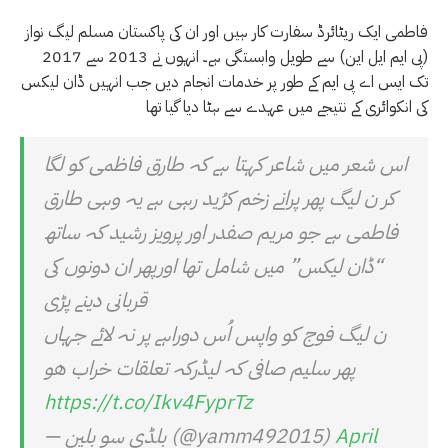
فاطمی ایک ریٹائرڈ سفارت کار ہیں اور ان کی پاکستان مسلم لیگ نواز
(پی ایم ایل این) سے طویل وابستگی ہے۔ انہوں نے 2013 سے 2017
تک ایس اے پی ایم کے طور پر خدمات انجام دیں جب انہیں ڈان لیکس
کی انکوائری کے نتیجے میں عہدے سے ہٹا دیا گیا تھا
اس شعر میں شاعر کہتا ہے کہ طارق فاظمی کو لگا
کر ن لیگ پھر پرانے زخم کرُید رہی ہے یہ وہی طارق
فاطمی ہے جو مریم صفدر اور پرویز رشید کہ ساتھ
“ڈان لیکس” میں شامل تھا اورپھر ان دونوں کی
قربانی دینے پڑی
ن لیگ فوج کو واپس اُس دوراہے پر نہ لائے جہاں
پھر سلیم صافی کہ لیڈرکہ تعلقات خراب ھو
https://t.co/Ikv4FyprTz
April
— بلڈی سو بلین (@yamm492015)