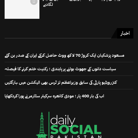
لگادیے
اخبار
مسعود پزشکیان ایک کروڑ 70 لاکھ ووٹ حاصل کرکے ایران کے صدر بن گئے
سیاست دانوں کے جھوٹ بولنے پر پابندی ؛ رکنیت ختم کرنے کا فیصلہ
کنزرویٹیو پارٹی کی سابق وزیراعظم لز ٹرس بھی الیکشن میں ہارگئیں
اب کی بار 400 پار ؛ مودی کانعرہ سرکیئر سٹارمر نے پورا کردکھایا