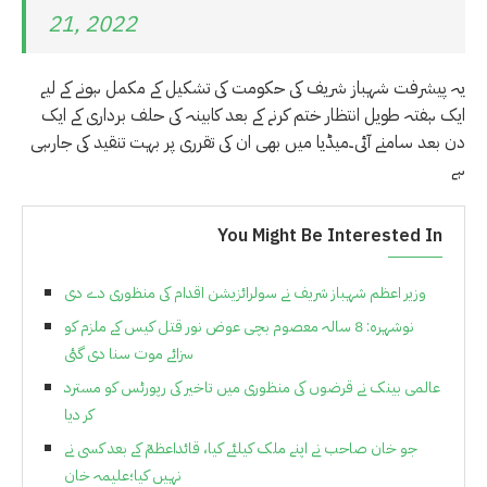
21, 2022
یہ پیشرفت شہباز شریف کی حکومت کی تشکیل کے مکمل ہونے کے لیے
ایک ہفتہ طویل انتظار ختم کرنے کے بعد کابینہ کی حلف برداری کے ایک
دن بعد سامنے آئی۔میڈیا میں بھی ان کی تقرری پر بہت تنقید کی جارہی
ہے
You Might Be Interested In
وزیر اعظم شہباز شریف نے سولرائزیشن اقدام کی منظوری دے دی
نوشہرہ: 8 سالہ معصوم بچی عوض نور قتل کیس کے ملزم کو
سزائے موت سنا دی گئی
عالمی بینک نے قرضوں کی منظوری میں تاخیر کی رپورٹس کو مسترد
کر دیا
جو خان صاحب نے اپنے ملک کیلئے کیا، قائداعظمؒ کے بعد کسی نے
نہیں کیا؛علیمہ خان