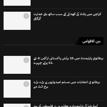
کراچی میں پلاٹ کی کھدائی کے سبب ساتھ بنی عمارت
گرگئی
بین الاقوامی
برطانوی پارلیمنٹ میں 15 برٹش پاکستانی اراکین ؛4 نئے
،11 پرانے چہرے
برطانو ی انتخابات میں مسلم امیدواروں نے بڑے بڑے
برج الٹ دیے
آسٹریلیا کی پارلیمنٹ پر مظاہرین نے فلسطین کے بینر