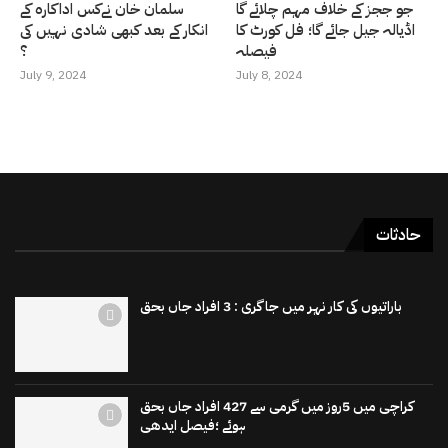
جو ججز کے خلاف مہم چلائے گا
سلمان خان نےکس اداکارہ کے
اڈیالہ جیل جائے گا؛ فل کورٹ کا
انکار کے بعد کبھی شادی نہیں کی
فیصلہ
؟
July 9, 2024
July 8, 2024
حادثات
باراتیوں کی کار نہر میں جاگری : 3 افراد جاں بحق
کراچی میں 5روز میں گرمی سے 427 افراد جاں بحق
ہوئے ؛فیصل ایدھی