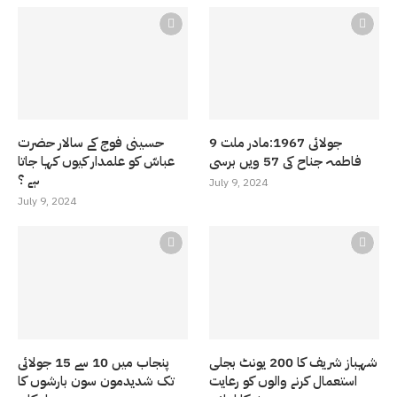
9 جولائی 1967:مادر ملت
حسینی فوج کے سالار حضرت
فاطمہ جناح کی 57 ویں برسی
عباسّ کو علمدار کیوں کہا جاتا
ہے ؟
July 9, 2024
July 9, 2024
شہباز شریف کا 200 یونٹ بجلی
پنجاب میں 10 سے 15 جولائی
استعمال کرنے والوں کو رعایت
تک شدیدمون سون بارشوں کا