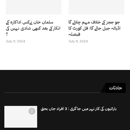
جو ججز کے خلاف مہم چلائے گا
سلمان خان نےکس اداکارہ کے
اڈیالہ جیل جائے گا؛ فل کورٹ کا
انکار کے بعد کبھی شادی نہیں کی
فیصلہ
؟
July 9, 2024
July 8, 2024
حادثات
باراتیوں کی کار نہر میں جاگری : 3 افراد جاں بحق