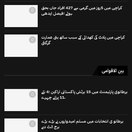
کراچی میں 5روز میں گرمی سے 427 افراد جاں بحق
ہوئے ؛فیصل ایدھی
کراچی میں پلاٹ کی کھدائی کے سبب ساتھ بنی عمارت
گرگئی
بین الاقوامی
برطانوی پارلیمنٹ میں 15 برٹش پاکستانی اراکین ؛4 نئے
،11 پرانے چہرے
برطانو ی انتخابات میں مسلم امیدواروں نے بڑے بڑے
برج الٹ دیے