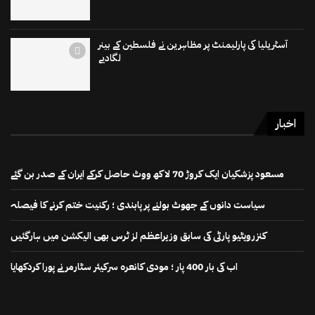
آسٹریلیا کی پارلیمنٹ پر مظاہرین نے فلسطین کے بینر
لگادیے
اخبار
مسعود پزشکیان ایک کروڑ 70 لاکھ ووٹ حاصل کرکے ایران کے صدر بن گئے
سیاست دانوں کے جھوٹ بولنے پر پابندی ؛ رکنیت ختم کرنے کا فیصلہ
کنزرویٹیو پارٹی کی سابق وزیراعظم لز ٹرس بھی الیکشن میں ہارگئیں
اب کی بار 400 پار ؛ مودی کانعرہ سرکیئر سٹارمر نے پورا کردکھایا