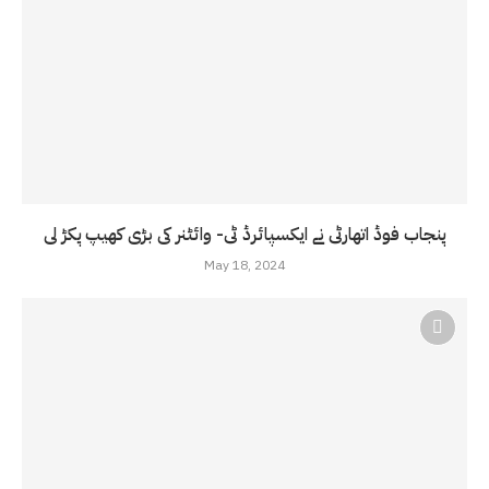
پنجاب فوڈ اتھارٹی نے ایکسپائرڈ ٹی- وائٹنر کی بڑی کھیپ پکڑ لی
May 18, 2024