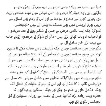
دنیا میں سب سے زیادہ جس مرض نے مریضوں کی زندگی جہنم
بنارکھی تھی وہ شوگر کا مرض تھا -اس مرض میں مبتلا شخص بہت
سی چیزیں کھانے سے محروم ہوجاتا ہے اور اس کے زخم بھی آسانی سے
نہیں بھرتے آپریشن میں بھی مشکلات پیش آتی ہیں -ذیابیطس
(شوگر) ایک ایسا دائمی مرض ہے جس کے شکار ہونے کے بعد مریضوں
کو تاحیات ادویات کھانی پڑتی ہیں -مگر آج شوگر کے مریضوں کےلیے چائنہ
سے بہت بڑی خبر سامنے آئی ہے
مگر چین میں سائنسدانوں نے ایک ذیابیطس سے نجات دلانے کا دعویٰ
کردیا ہے۔ چینی سائنسدانوں نے ذیابیطس کے ایک 59 سالہ مریض کو
سیل تھراپی کے ذریعے اس دائمی مرض سے نجات دلا دی ۔ اس تجرباتی
طریقہ علاج کے ذریعے لبلبے میں انسولین تیار کرنے والے مصنوعی خلیات
کو بنایا جاتا ہے جس سے بلڈ شوگر کی سطح کو کنٹرول کرنے میں مدد
ملتی ہے۔رپورٹ میں بتایا گیا کہ تحقیق میں شامل مریض 25 سال سے
ذیابیطس ٹائپ 2 کا شکار تھا اور اس کے لبلبے کے خلیات کے افعال لگ
بھگ مکمل طور پر ختم ہو چکے تھے جبکہ سنگین پیچیدگیوں کا
خطرہ بہت زیادہ بڑھ گیا تھا جس کے باعث اسے روزانہ انسولین کے کئی
انجیکشنز لگوانے پڑتے تھے۔