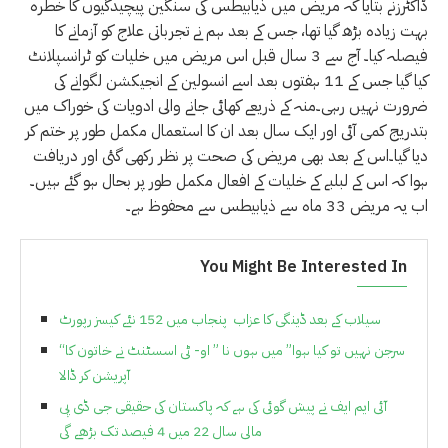
ڈاکٹرزنے بتایا کہ مریض میں ذیابیطس کی سنگین پیچیدگیوں کا خطرہ
بہت زیادہ بڑھ گیا تھا، جس کے بعد ہم نے تجرباتی علاج کو آزمانے کا
فیصلہ کیا۔ آج سے 3 سال قبل اس مریض میں خلیات کو ٹرانسپلانٹ
کیا گیا جس کے 11 ہفتوں بعد اسے انسولین کے انجیکشن لگوانے کی
ضرورت نہیں رہی۔منہ کے ذریعے کھائی جانے والی ادویات کی خوراک میں
بتدریج کمی آئی اور ایک سال بعد ان کا استعمال مکمل طور پر ختم کر
دیا گیا۔اس کے بعد بھی مریض کی صحت پر نظر رکھی گئی اور دریافت
ہوا کہ اس کے لبلبے کے خلیات کے افعال مکمل طور پر بحال ہو گئے ہیں۔
اب یہ مریض 33 ماہ سے ذیابیطس سے محفوظ ہے۔
You Might Be Interested In
سیلاب کے بعد ڈینگی کا عزاب ‌‌ پنجاب میں 152 نئے کیسز رپورٹ
“سرجن نہیں تو کیا ہوا” میں ہوں نا ” او- ٹی اسسٹنٹ نے خاتون کا
آپریشن کر ڈالا
آئی ایم ایف نے پیش گوئی کی ہے کہ پاکستان کی حقیقی جی ڈی پی
مالی سال 22 میں 4 فیصد تک بڑھے گی