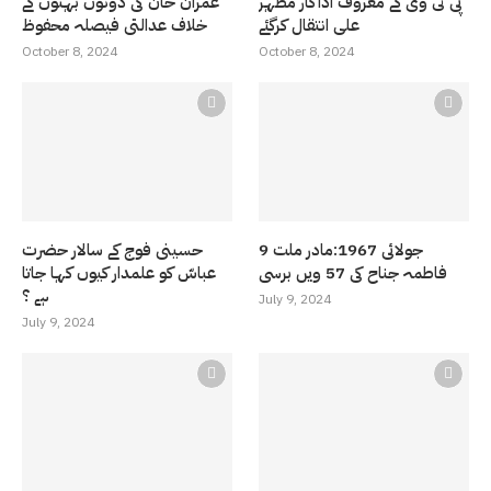
پی ٹی وی کے معروف اداکار مظہر
عمران خان کی دونوں بہنوں کے
علی انتقال کرگئے
خلاف عدالتی فیصلہ محفوظ
October 8, 2024
October 8, 2024
9 جولائی 1967:مادر ملت
حسینی فوج کے سالار حضرت
فاطمہ جناح کی 57 ویں برسی
عباسّ کو علمدار کیوں کہا جاتا
ہے ؟
July 9, 2024
July 9, 2024