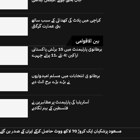
کراچی میں پلاٹ کی کھدائی کے سبب ساتھ
بنی عمارت گرگئی
بین الاقوامی
برطانوی پارلیمنٹ میں 15 برٹش پاکستانی
اراکین ؛4 نئے ،11 پرانے چہرے
برطانو ی انتخابات میں مسلم امیدواروں
نے بڑے بڑے برج الٹ دیے
آسٹریلیا کی پارلیمنٹ پر مظاہرین نے
فلسطین کے بینر لگادیے
مسعود پزشکیان ایک کروڑ 70 لاکھ ووٹ حاصل کرکے ایران کے صدر بن گئے