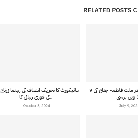
RELATED POSTS 
9 جولائی 1967:مادر ملت فاطمہ جناح کی
ہائیکورٹ کا تحریک انصاف کی رہنما زرتاج 
سی
کی فوری رہائی کا...
October 8, 2024
July 9, 202