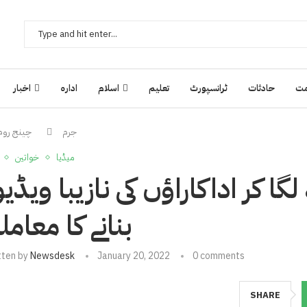
ت
حادثات
ٹرانسپورٹ
تعلیم
اسلام
ادارہ
اخبار
جرم
چینج روم 
میڈیا
خواتین
 کر اداکاراؤں کی نازیبا ویڈیو
بنانے کا معامل
tten by
Newsdesk
January 20, 2022
0 comments
SHARE