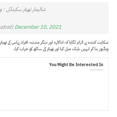
شالیمار تھیٹر سکینڈل :
udrat)
December 10, 2021
شکایت کنندہ نے الزام لگایا کہ اداکارہ اور دیگر مشتبہ افراد نےاس کے تھیٹ
ویڈیوز بنا کر انہیں بلیک میل کیا اور تھیٹر کی ساکھ کو خراب کیا۔
You Might Be Interested In