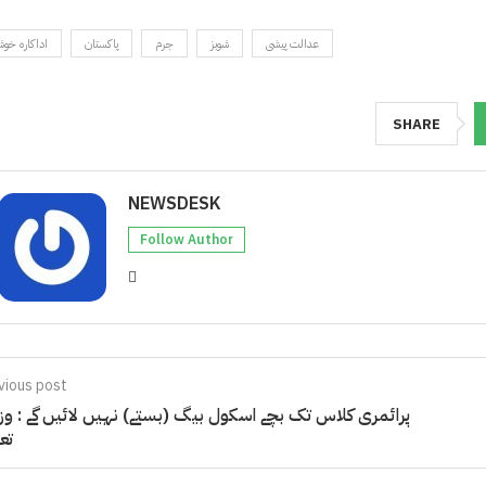
عدالت پیشی
شوبز
جرم
پاکستان
اداکارہ خوش
SHARE
NEWSDESK
Follow Author
vious post
پرائمری کلاس تک بچے اسکول بیگ (بستے) نہیں لائیں گے : وز
تع