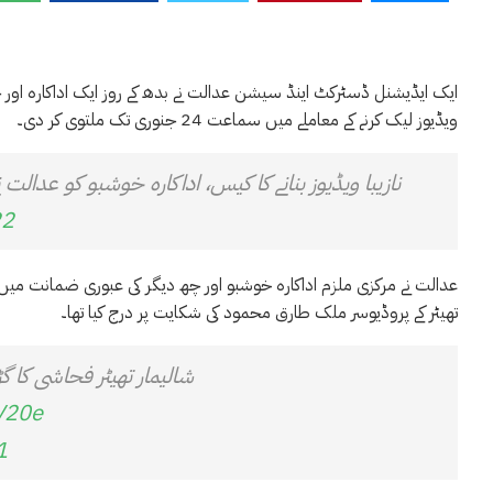
ایک ایڈیشنل ڈسٹرکٹ اینڈ سیشن عدالت نے بدھ کے روز ایک اداکارہ اور چھ
ویڈیوز لیک کرنے کے معاملے میں سماعت 24 جنوری تک ملتوی کر دی۔
نازیبا ویڈیوز بنانے کا کیس، اداکارہ خوشبو کو عدالت 
22
عدالت نے مرکزی ملزم اداکارہ خوشبو اور چھ دیگر کی عبوری ضمانت میں ب
تھیٹر کے پروڈیوسر ملک طارق محمود کی شکایت پر درج کیا تھا۔
شالیمار تھیٹر فحاشی کا گ
V20e
1