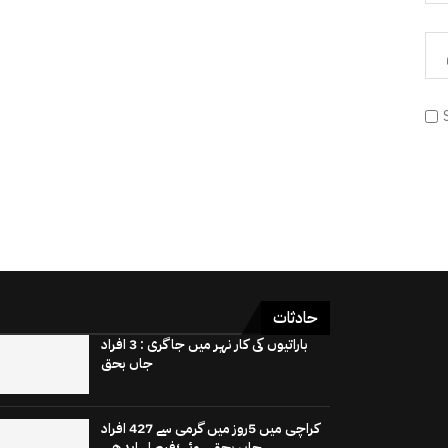
حادثات
باراتیوں کی کار نہر میں جاگری : 3 افراد
جاں بحق
کراچی میں 5روز میں گرمی سے 427 افراد
جاں بحق ہوئے ؛فیصل ایدھی