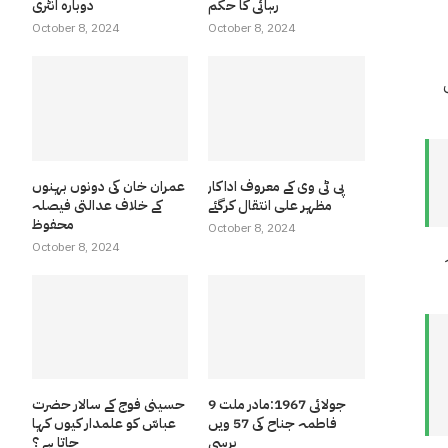
رہائی کا حکم
دوبارہ انٹری
October 8, 2024
October 8, 2024
پی ٹی وی کے معروف اداکار
عمران خان کی دونوں بہنوں
مظہر علی انتقال کرگئے
کے خلاف عدالتی فیصلہ
محفوظ
October 8, 2024
October 8, 2024
9 جولائی 1967:مادر ملت
حسینی فوج کے سالار حضرت
فاطمہ جناح کی 57 ویں
عباسّ کو علمدار کیوں کہا
برسی
جاتا ہے ؟