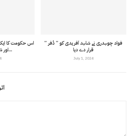
فواد چوہدری نے شاہد آفریدی کو ” ڈفر ”
اس حکومت کا ایک 
قرار دے دیا
اور شیطان ہے؛بشریٰ...
4
July 1, 2024
اتر