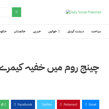
سیاحت
دہشت گردی
خواتین
خبریں
خالصتان
حکوم
چینج روم میں خفیہ کیمرے لگا
0
Facebook
Twitter
Pinterest
Email