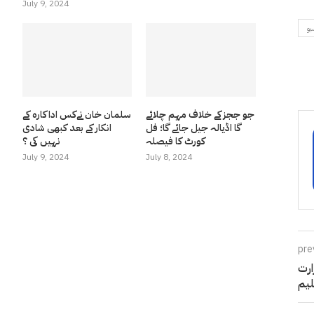
July 9, 2024
بو
جو ججز کے خلاف مہم چلائے
سلمان خان نےکس اداکارہ کے
گا اڈیالہ جیل جائے گا؛ فل
انکار کے بعد کبھی شادی
کورٹ کا فیصلہ
نہیں کی ؟
July 9, 2024
July 8, 2024
pre
ارت
لیم