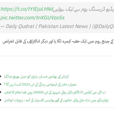
 ویڈیو ڈریسنگ روم سے لیک ہوئیں
https://t.co/tYiEjuLhNd
pic.twitter.com/tnXGUVzoSs
— Daily Qudrat ( Pakistan Latest News ) (@DailyQ
ر کے چینج روم میں ایک خفیہ کیمرہ لگا یا اور دیگر اداکاراؤں کی قابل اعتراض
کپتان کے بھانجے حسان نیازی کو جیل بھیج دیا گیا
عمران خان کی ازدواجی زندگی کے لیے 2023 کیسا رہے گا ؟
اے آئی جی کراچی کا ڈاکو پکڑنے والے شہری کے لیے 50000 روپے نقد انعام کا اعلان
راولپنڈی میں لٹ جانے والی خاتون کے گھر پولیس افسران کی آمد ؛ زیورات لوٹادیے