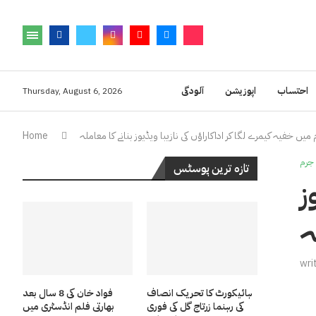
احتساب
اپوزیشن
آلودگی
Thursday, August 6, 2026
میں خفیہ کیمرے لگا کر اداکاراؤں کی نازیبا ویڈیوز بنانے کا معاملہ
Home
جرم
تازہ ترین پوسٹس
ز
ہ
wri
ہائیکورٹ کا تحریک انصاف
فواد خان کی 8 سال بعد
کی رہنما زرتاج گل کی فوری
بھارتی فلم انڈسٹری میں