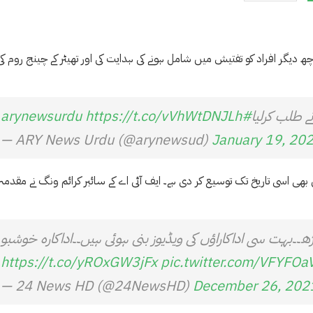
 دیگر افراد کو تفتیش میں شامل ہونے کی ہدایت کی اور تھیٹر کے چینج روم کی
نے طلب کرلیا
#arynewsurdu
https://t.co/vVhWtDNJLh
— ARY News Urdu (@arynewsud)
January 19, 20
ھی اسی تاریخ تک توسیع کر دی ہے۔ ایف آئی اے کے سائبر کرائم ونگ نے مقدمہ
ڑھ۔۔بہت سی اداکاراﺅں کی ویڈیوز بنی ہوئی ہیں۔۔اداکارہ خوشبو
https://t.co/yROxGW3jFx
pic.twitter.com/VFYFOa
— 24 News HD (@24NewsHD)
December 26, 202