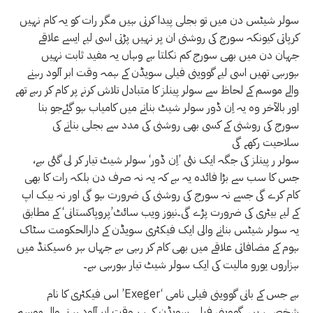
سولر شیٹس دن میں تو بجلی پیدا کرتی ہیں مگر رات کو یہ کام نہیں
کرپاتی کیونکہ سورج کی روشنی ان پر نہیں پڑتی اسی لیے ایسے علاقے
جہان دن میں بھی سورج کم نکلتا ہے وہاں یہ مفید ثابت نہیں
ہورہی تھیں اسی لیے گووینی فیلی سویڈن کے ہمہ وقت ابر آلود رہنے
والے موسم کے لحاظ سے سولر پینلز کا متبادل تلاش کرنے پر کام کر رہے تھے
اور بالآخر وہ یہ اِن ڈور سولر شیٹ بنانے میں کامیاب ہو گئےجو بنا
سورج کی روشنی کے کسی بھی روشنی کی مدد سے بجلی بنانے کی
سلاحیت رکھے گی
سولر ر پینلز کی جگہ ایک نئی ’اِن ڈور‘ سولر شیٹ تیار کر لی گئی ہے،
جس کا سب سے بڑا فائدہ یہ ہے کہ یہ نہ صرف دن بلکہ رات کا بھی
کام کرے گی جسے نہ سورج کی روشنی کی ضرورت ہو گی اور نہ بیک اپ
کے لیے بیٹری کی ضرورت پڑے گی۔نیوز ویب سائٹ’پروپاکستانی‘ کے مطابق
یہ سولر شیٹس بنانے والی ایک فیکٹری سویڈن کے دارالحکومت سٹاک
ہوم کے مضافاتی علاقے میں بھی کام کر رہی ہے جہاں ہر 6سیکنڈ میں
ہزاروں یورو مالیت کی ایک سولر شیٹ تیار ہورہی ہے۔
اس فیکٹری کا نام ’Exeger‘ ہے جس کے بانی گووینی فیلی نامی
شخص ہیں۔ گووینی فیلی سویڈن کے ہر وقت ابر آلود رہنے والے موسم