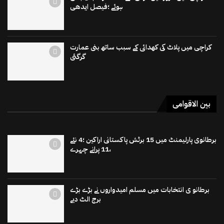
ہوئے ؛فیصل ایدھی
کراچی میں پلاٹ کی کھدائی کے سبب ساتھ بنی عمارت
گرگئی
بین الاقوامی
برطانوی پارلیمنٹ میں 15 برٹش پاکستانی اراکین ؛4 نئے
،11 پرانے چہرے
برطانو ی انتخابات میں مسلم امیدواروں نے بڑے بڑے
برج الٹ دیے