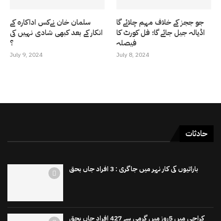
جو ججز کے خلاف مہم چلائے گا
سلمان خان نےکس اداکارہ کے
اڈیالہ جیل جائے گا؛ فل کورٹ کا
انکار کے بعد کبھی شادی نہیں کی
فیصلہ
؟
July 9, 2024
July 8, 2024
حادثات
باراتیوں کی کار نہر میں جاگری : 3 افراد جاں بحق
کراچی میں 5روز میں گرمی سے 427 افراد جاں بحق