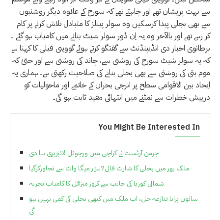
سے بہت پریشان تھے اور چاہتے تھے کہ سورج کے علاوہ دیگر روشنیوں
سے بھی بجلی پیدا کرسکیں وہ سولر پینلز کا متبادل تلاش کرنے پر کام
کر رہے تھے اور بالآخر وہ یہ اِن ڈور سولر شیٹ بنانے میں کامیاب ہو گئے ۔
برطانوی اخبار دی انڈیپنڈنٹ سے گفتگو کرتے ہوئے گووینی فیلی کا کہنا ہے
کہ یہ سولر شیٹ سورج کی روشنی سے، چاند کی روشنی سے اور حتیٰ کہ
موم بتی کی روشنی سے بھی بجلی بنانے کی صلاحیت رکھتی ہے۔ ہماری یہ
ایجاد بین الاقوامی سطح پر انرجی بحران کے خاتمے اور ماحولیات کو
درپیش خطرات سے نمٹنے میں انتہائی مفید ثابت ہو گی۔
You Might Be Interested In
جرمن آرٹسٹ نے کراچی میں ورچوئل لائبریری بنا دی
ملک بھر میں بجلی کا شارٹ فال7ہزار میگا واٹ سے تجاوزکرگیا
شمالی کوریا کی جانب سے کروز میزائل کا کامیاب تجربہ
سالوں پرانا تنازعہ حل، اب ملک میں کبھی بجلی کی کمی نہیں ہو
گی