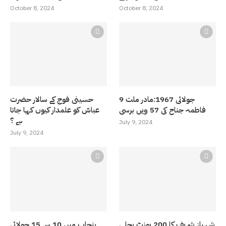
October 8, 2024
October 8, 2024
9 جولائی 1967:مادر ملت
حسینی فوج کے سالار حضرت
فاطمہ جناح کی 57 ویں برسی
عباسّ کو علمدار کیوں کہا جاتا
ہے ؟
July 9, 2024
July 9, 2024
شہباز شریف کا 200 یونٹ بجلی
پنجاب میں 10 سے 15 جولائی