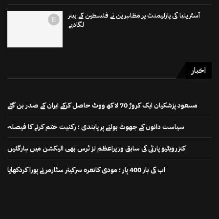
آسٹریلیا کی پارلیمنٹ پر مظاہرین نے فلسطین کے بینر
لگادیے
اخبار
مسعود پزشکیان ایک کروڑ 70 لاکھ ووٹ حاصل کرکے ایران کے صدر بن گئے
سیاست دانوں کے جھوٹ بولنے پر پابندی ؛ رکنیت ختم کرنے کا فیصلہ
کنزرویٹیو پارٹی کی سابق وزیراعظم لز ٹرس بھی الیکشن میں ہارگئیں
اب کی بار 400 پار ؛ مودی کانعرہ سرکیئر سٹارمر نے پورا کردکھایا