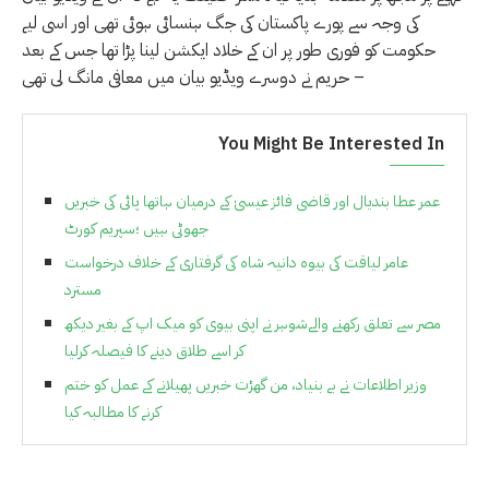
کی وجہ سے پورے پاکستان کی جگ ہنسائی ہوئی تھی اور اسی لیے
حکومت کو فوری طور پر ان کے خلاد ایکشن لینا پڑا تھا جس کے بعد
حریم نے دوسرے ویڈیو بیان میں معافی مانگ لی تھی –
You Might Be Interested In
عمر عطا بندیال اور قاضی فائز عیسیٰ کے درمیان ہاتھا پائی کی خبریں
جھوٹی ہیں ؛سپریم کورٹ
عامر لیاقت کی بیوہ دانیہ شاہ کی گرفتاری کے خلاف درخواست
مسترد
مصر سے تعلق رکھنے والےشوہر نے اپنی بیوی کو میک اپ کے بغیر دیکھ
کر اسے طلاق دینے کا فیصلہ کرلیا
وزیر اطلاعات نے بے بنیاد، من گھڑت خبریں پھیلانے کے عمل کو ختم
کرنے کا مطالبہ کیا