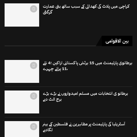
کراچی میں پلاٹ کی کھدائی کے سبب ساتھ بنی عمارت
گرگئی
بین الاقوامی
برطانوی پارلیمنٹ میں 15 برٹش پاکستانی اراکین ؛4 نئے
،11 پرانے چہرے
برطانو ی انتخابات میں مسلم امیدواروں نے بڑے بڑے
برج الٹ دیے
آسٹریلیا کی پارلیمنٹ پر مظاہرین نے فلسطین کے بینر
لگادیے