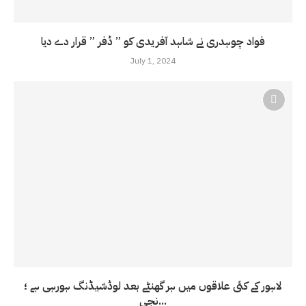
فواد چوہدری نے شاہد آفریدی کو ” ڈفر ” قرار دے دیا
July 1, 2024
لاہور کے کئی علاقوں میں ہر گھنٹے بعد لوڈشیڈنگ ہورہی ہے ؛
نجی...