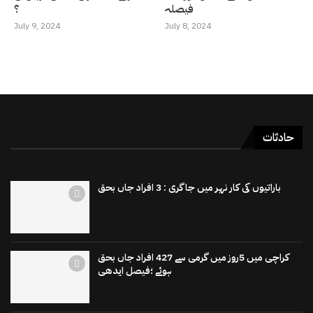
فیصلہ
؟
July 9, 2024
July 8, 2024
حادثات
باراتیوں کی کار نہر میں جاگری : 3 افراد جاں بحق
کراچی میں 5روز میں گرمی سے 427 افراد جاں بحق
ہوئے ؛فیصل ایدھی