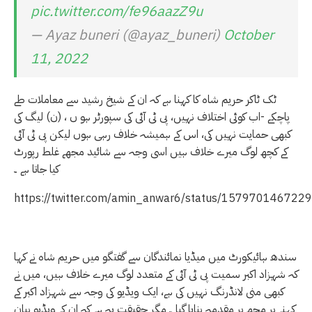
pic.twitter.com/fe96aazZ9u
— Ayaz buneri (@ayaz_buneri)
October
11, 2022
ٹک ٹاکر حریم شاہ کا کہنا ہے کہ ان کے شیخ رشید سے معاملات طے
پاچکے -اب کوئی اختلاف نہیں، پی ٹی آئی کی سپورٹر ہو ں ، (ن) لیگ کی
کبھی حمایت نہیں کی، اس کے ہمیشہ خلاف رہی ہوں لیکن پی ٹی آئی
کے کچھ لوگ میرے خلاف ہیں اسی وجہ سے شائید مجھے غلط رپورٹ
کیا جاتا ہے ۔
https://twitter.com/amin_anwar6/status/15797014672
سندھ ہائیکورٹ میں میڈیا نمائندگان سے گفتگو میں حریم شاہ نے کہا
کہ شہزاد اکبر سمیت پی ٹی آئی کے متعدد لوگ میرے خلاف ہیں، میں نے
کبھی منی لانڈرنگ نہیں کی ہے، ایک ویڈیو کی وجہ سے شہزاد اکبر کے
کہنے پر مجھ پر مقدمہ بنایا گیا ۔ مگر حقیقت یہ ہے کہ ان کے ویڈیو بیان