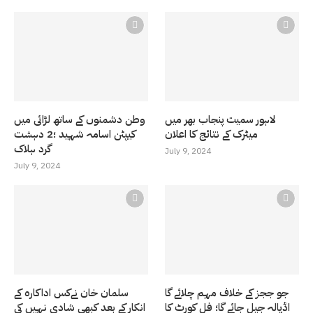
لاہور سمیت پنجاب بھر میں
وطن دشمنوں کے ساتھ لڑائی میں
میٹرک کے نتائج کا اعلان
کیپٹن اسامہ شہید ؛2 دہشت
گرد ہلاک
July 9, 2024
July 9, 2024
جو ججز کے خلاف مہم چلائے گا
سلمان خان نےکس اداکارہ کے
اڈیالہ جیل جائے گا؛ فل کورٹ کا
انکار کے بعد کبھی شادی نہیں کی