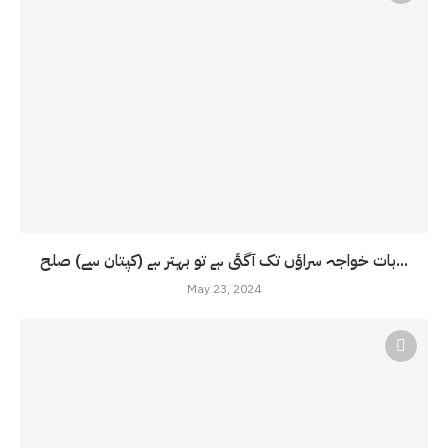
بات خواجہ سراؤں تک آگئی ہے تو بہتر ہے (کپتان سے) صلح...
May 23, 2024