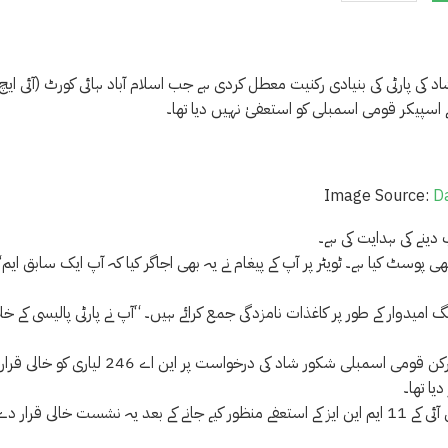
اد کی پارٹی کی بنیادی رکنیت معطل کردی ہے جب اسلام آباد ہائی کورٹ (آئی ایچ
ے اسپیکر قومی اسمبلی کو استعفیٰ نہیں دیا تھا۔
Image Source:
D
دینے کی ہدایت کی ہے۔
“آپ نے ہاتھ سے لکھا ہوا استعفیٰ پیش کیا ہے
2 میں ضمنی انتخاب کے لیے کورنگ امیدوار کے طور پر کاغذات نامزدگی جمع کرائے ہیں۔ “آپ نے پارٹی پالیسی کے 
واضح رہے کہ اسلام آباد ہائی کورٹ (آئی ایچ سی) نے جمعہ کو پی ٹی آئی کے رکن قومی اسمبلی شکور شاد کی درخواست پر این اے 246 لیاری کو خالی قرار
ا تھا۔
ای سی پی نے قومی اسمبلی کے سپیکر راجہ پرویز اشرف کی جانب سے پی ٹی آئی کے 11 ایم این ایز کے استعفے منظور کیے جانے کے بعد یہ نشست خالی قرار د