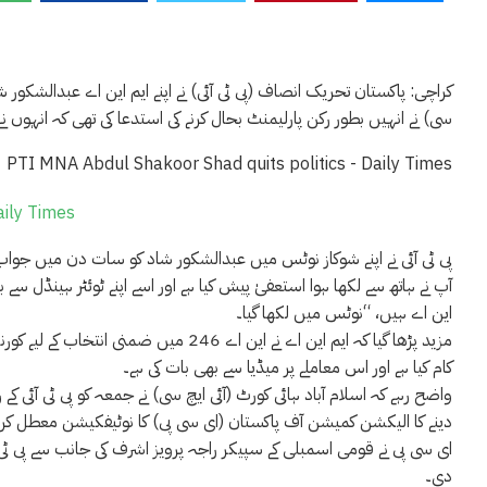
کراچی: پاکستان تحریک انصاف (پی ٹی آئی) نے اپنے ایم این اے عبدالشکور ش
سی) نے انہیں بطور رکن پارلیمنٹ بحال کرنے کی استدعا کی تھی کہ انہوں ن
aily Times
پی ٹی آئی نے اپنے شوکاز نوٹس میں عبدالشکور شاد کو سات دن میں جواب 
این اے ہیں، “نوٹس میں لکھا گیا۔
مزید پڑھا گیا کہ ایم این اے نے این اے 46
کام کیا ہے اور اس معاملے پر میڈیا سے بھی بات کی ہے۔
دینے کا الیکشن کمیشن آف پاکستان (ای سی پی) کا نوٹیفکیشن معطل کر دی
دی۔