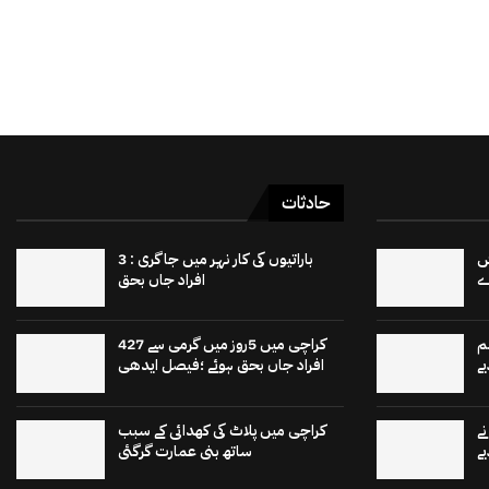
حادثات
 15 برٹش
باراتیوں کی کار نہر میں جاگری : 3
افراد جاں بحق
م
کراچی میں 5روز میں گرمی سے 427
ے
افراد جاں بحق ہوئے ؛فیصل ایدھی
ے
کراچی میں پلاٹ کی کھدائی کے سبب
ے
ساتھ بنی عمارت گرگئی