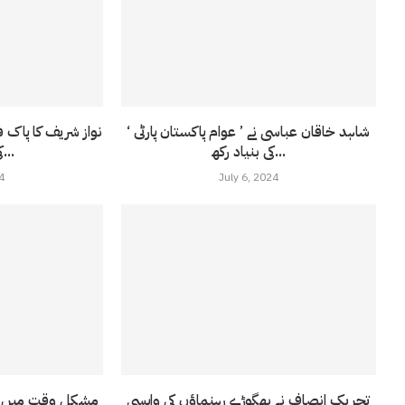
شاہد خاقان عباسی نے ’ عوام پاکستان پارٹی ‘
نواز شریف کا پاک 
کی بنیاد رکھ...
کی حمایت کا...
4
July 6, 2024
تحریک انصاف نے بھگوڑے رہنماؤں کی واپسی
مشکل وقت میں ت