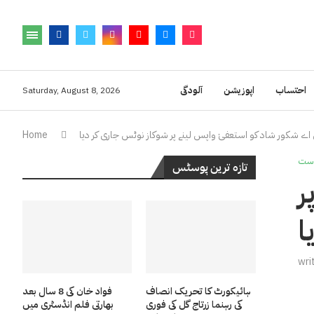
احتساب
اپوزیشن
آلودگی
Saturday, August 8, 2026
این اے شکور شاد کو استعفیٰ واپس لینے پر شوکاز نوٹس جاری کر دیا
Home
ست
تازہ ترین پوسٹس
ر
ا
wri
ہائیکورٹ کا تحریک انصاف
فواد خان کی 8 سال بعد
کی رہنما زرتاج گل کی فوری
بھارتی فلم انڈسٹری میں