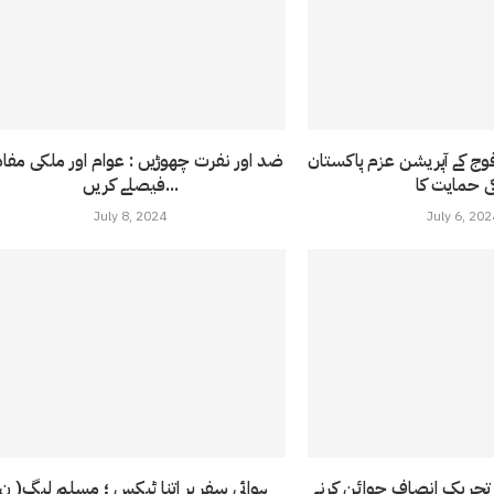
فوج کے آپریشن عزم پاکستان
ضد اور نفرت چھوڑیں : عوام اور ملکی مفاد
فیصلے کریں...
July 8, 2024
July 6, 202
حریک انصاف جوائن کرنے
ہوائی سفر پر اتنا ٹیکس ؛ مسلم لیگ( ن