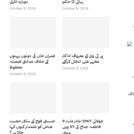
رہائی کا حکم
دوبارہ انٹری
October 8, 2024
October 8, 2024
پی ٹی وی کے معروف اداکار
عمران خان کی دونوں بہنوں
مظہر علی انتقال کرگئے
کے خلاف عدالتی فیصلہ
محفوظ
October 8, 2024
October 8, 2024
 اور اسے اپنے ٹوئٹر ہینڈل سے بھی پوسٹ کیا ہے۔ ٹویٹر پر آپ کے پیغام نے یہ بھی اجاگر کیا کہ آپ ایک سابق ایم
خلاف
9 جولائی 1967:مادر ملت
حسینی فوج کے سالار حضرت
ے
فاطمہ جناح کی 57 ویں
عباسّ کو علمدار کیوں کہا
برسی
جاتا ہے ؟