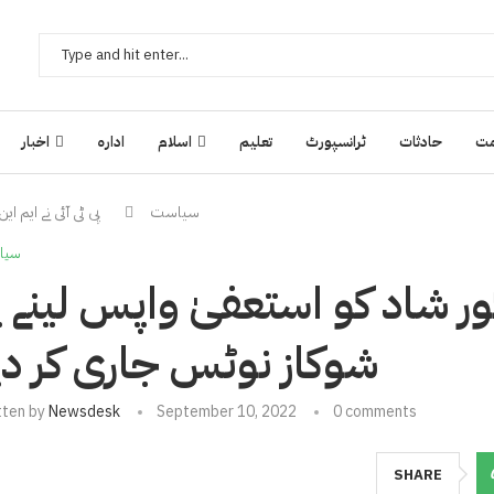
ت
حادثات
ٹرانسپورٹ
تعلیم
اسلام
ادارہ
اخبار
سیاست
پی ٹی آئی نے ایم 
سیا
کور شاد کو استعفیٰ واپس لینے پ
شوکاز نوٹس جاری کر دی
tten by
Newsdesk
September 10, 2022
0 comments
SHARE