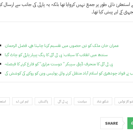
 استعفیٰ ذاتی طور پر جمع نہیں کروایا تھا بلکہ یہ پارٹی کی جانب سے ارسال کیا
ی کے لیے پیش کیا تھا۔
عمران خان ملک کو تین حصوں میں تقسیم کرنا چاہتا ھے، فضل الرحمان
سندھ میں انقلاب کا سیلاب: پی ٹی آئی کا رنگ پیپلز پارٹی کو چاٹ گیا
پی ٹی آئی کا منحرف ڈپٹی سپیکر ” دوست مزاری” کو فارغ کرنے کا فیصلہ
 نے فواد چودھری کو اسلام آباد منتقل کرنے والی پولیس وین کو روکنے کی کوشش کی
شو کاز نوٹس
شکور شاد
سیاست
پی ٹی آئی
پاکستان
ایم این اے
استعف
SHARE