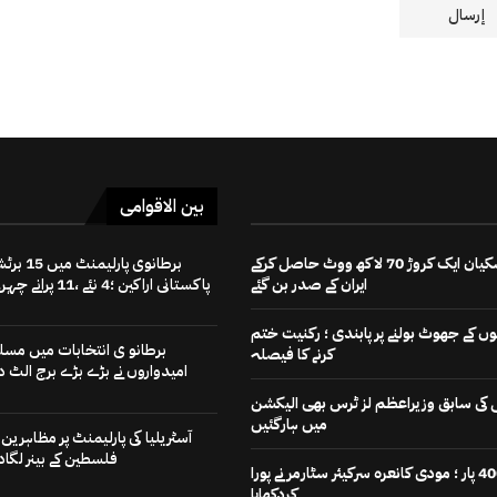
بین الاقوامی
مسعود پزشکیان ایک کروڑ 70 لاکھ ووٹ حاصل کرکے
برطانوی پارلیمنٹ میں
ایران کے صدر بن گئے
پاکستانی اراکین ؛4 نئے ،11 پرانے چہرے
 کے جھوٹ بولنے پر پابندی ؛ رکنیت ختم
برطانو ی انتخابات میں مسل
کرنے کا فیصلہ
امیدواروں نے بڑے بڑے برج الٹ دی
رٹی کی سابق وزیراعظم لز ٹرس بھی الیکشن
میں ہارگئیں
آسٹریلیا کی پارلیمنٹ پر مظاہرین ن
فلسطین کے بینر لگادی
اب کی بار 400 پار ؛ مودی کانعرہ سرکیئر سٹارمر نے پورا
کردکھایا