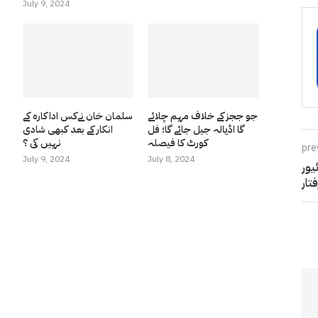
July 9, 2024
جو ججز کے خلاف مہم چلائے
سلمان خان نےکس اداکارہ کے
گا اڈیالہ جیل جائے گا؛ فل
انکار کے بعد کبھی شادی
کورٹ کا فیصلہ
نہیں کی ؟
pre
July 9, 2024
July 8, 2024
ئیور
فتار