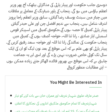
دوسری جانب حکومت اور پیپلز پارٹی کی مذاکراتی بیٹھک آج پھر وزیر
اعظم ہاؤس میں ہو گی۔ پنجاب کے پاور شیئرنگ کے معاملے پر ملاقات
میں چیئر مین سینٹ یوسف رضا گیلانی، سابق وزیر اعظم راجا پرویز
اشرف شامل ہیں۔ پنجاب سے ندیم افضل چن اور علی حیدر گیلانی
پیپلز پارٹی کمیٹی کا حصہ ہوں گے۔حکومتی کمیٹی میں اسپیکر قومی
اسمبلی ایاز صادق ، رانا ثنا اللہ، خواجہ آصف ہوں گے۔ کمیٹی میں
پنجاب حکومت کی نمائندگی رانا ثنا اللہ اور خواجہ سعد رفیق کریں گے۔
پیپلز پارٹی کو بھی علم ہے کہ اس موقع کے بعد نون لیگ کو ان کی ایک
سال تک کوئی خاص ضرورت نہین پڑے گی اور اسی لیے یہ جماعت
چاہتی ہے کہ اس موقع سے بھرپور فائدہ اٹھاکر جتنے زیادہ ممکن ہوں
اپنے مطالبات منظور کروالے –
You Might Be Interested In
صدر عارف علوی شہباز شریف اور عمران خان سے بات کرنے کو تیار
شہبازشریف کا تمام حکومتی ملکیتی اداروں کی نجکاری کا اعلان
مسلم لیگ نون کے 15 ایم این ایز شہباز شریف کو ووٹ نہیں دیں