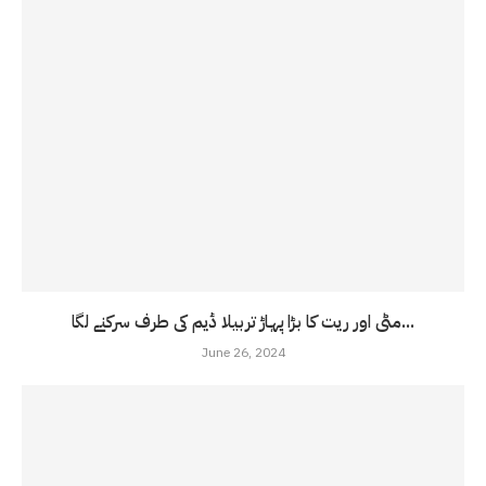
مٹی اور ریت کا بڑا پہاڑ تربیلا ڈیم کی طرف سرکنے لگا...
June 26, 2024