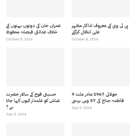
پی ٹی وی کے معروف اداکار مظہر
عمران خان کی دونوں بہنوں کے
علی انتقال کرگئے
خلاف عدالتی فیصلہ محفوظ
October 8, 2024
October 8, 2024
9 جولائی 1967:مادر ملت
حسینی فوج کے سالار حضرت
فاطمہ جناح کی 57 ویں برسی
عباسّ کو علمدار کیوں کہا جاتا
ہے ؟
July 9, 2024
July 9, 2024