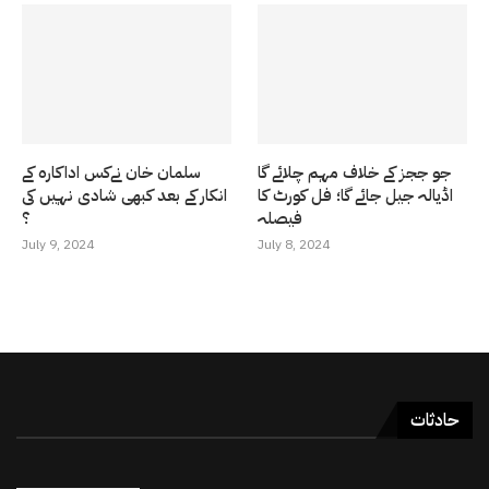
جو ججز کے خلاف مہم چلائے گا
سلمان خان نےکس اداکارہ کے
اڈیالہ جیل جائے گا؛ فل کورٹ کا
انکار کے بعد کبھی شادی نہیں کی
فیصلہ
؟
July 9, 2024
July 8, 2024
حادثات