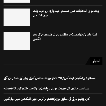
برطانو ی انتخابات میں مسلم امیدواروں نے بڑے بڑے
برج الٹ دیے
آسٹریلیا کی پارلیمنٹ پر مظاہرین نے فلسطین کے بینر
لگادیے
اخبار
مسعود پزشکیان ایک کروڑ 70 لاکھ ووٹ حاصل کرکے ایران کے صدر بن گئے
سیاست دانوں کے جھوٹ بولنے پر پابندی ؛ رکنیت ختم کرنے کا فیصلہ
کنزرویٹیو پارٹی کی سابق وزیراعظم لز ٹرس بھی الیکشن میں ہارگئیں