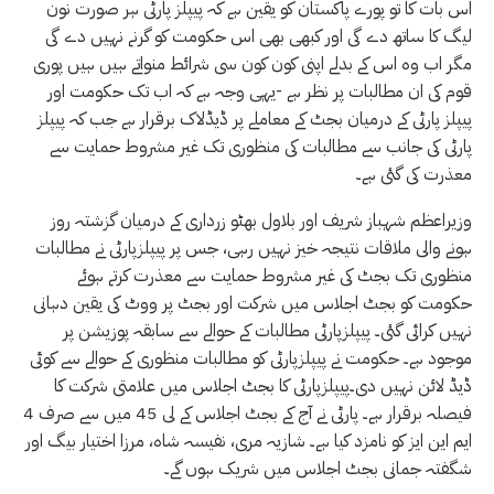
اس بات کا تو پورے پاکستان کو یقین ہے کہ پیپلز پارٹی ہر صورت نون
لیگ کا ساتھ دے گی اور کبھی بھی اس حکومت کو گرنے نہیں دے گی
مگر اب وہ اس کے بدلے اپنی کون کون سی شرائط منواتے ہیں ہیں پوری
قوم کی ان مطالبات پر نظر ہے -یہی وجہ ہے کہ اب تک حکومت اور
پیپلز پارٹی کے درمیان بجٹ کے معاملے پر ڈیڈلاک برقرار ہے جب کہ پیپلز
پارٹی کی جانب سے مطالبات کی منظوری تک غیر مشروط حمایت سے
معذرت کی گئی ہے۔
وزیراعظم شہباز شریف اور بلاول بھٹو زرداری کے درمیان گزشتہ روز
ہونے والی ملاقات نتیجہ خیز نہیں رہی، جس پر پیپلزپارٹی نے مطالبات
منظوری تک بجٹ کی غیر مشروط حمایت سے معذرت کرتے ہوئے
حکومت کو بجٹ اجلاس میں شرکت اور بجٹ پر ووٹ کی یقین دہانی
نہیں کرائی گئی۔ پیپلزپارٹی مطالبات کے حوالے سے سابقہ پوزیشن پر
موجود ہے۔ حکومت نے پیپلزپارٹی کو مطالبات منظوری کے حوالے سے کوئی
ڈیڈ لائن نہیں دی۔پیپلزپارٹی کا بجٹ اجلاس میں علامتی شرکت کا
فیصلہ برقرار ہے۔ پارٹی نے آج کے بجٹ اجلاس کے لی 45 میں سے صرف 4
ایم این ایز کو نامزد کیا ہے۔ شازیہ مری، نفیسہ شاہ، مرزا اختیار بیگ اور
شگفتہ جمانی بجٹ اجلاس میں شریک ہوں گے۔