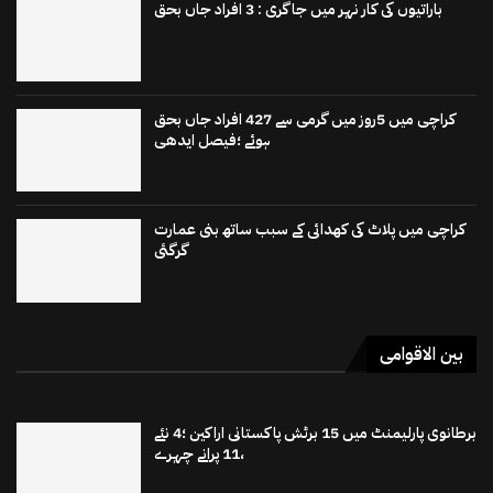
باراتیوں کی کار نہر میں جاگری : 3 افراد جاں بحق
کراچی میں 5روز میں گرمی سے 427 افراد جاں بحق
ہوئے ؛فیصل ایدھی
کراچی میں پلاٹ کی کھدائی کے سبب ساتھ بنی عمارت
گرگئی
بین الاقوامی
برطانوی پارلیمنٹ میں 15 برٹش پاکستانی اراکین ؛4 نئے
،11 پرانے چہرے