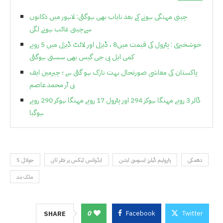
چینی مہنگی ہونے کے بعد نایاب بھی ہوگئی: لاہور میں دکانوں
سےچینی غائب ہونے لگی
خوشخبری : پٹرول کی قیمت میں8 ، ڈیزل اور لائٹ ڈیزل میں 5 روپے
کمی ایل پی جی گیس بھی سستی ہوگئی
پاکستان کی معاشی صورتحال بہت نازک ہو گئی ہے ؛ چیرمین ایف
بی آر محمد عاصم
ڈالر 3 روپے مہنگا ہوکر 294 اور پٹرول 17 روپے مہنگا ہوکر 290 روپے
ہوگیا
دھمکی
پٹرولیم ڈیلرز ایسوسی ایشن
ایڈوانس ٹیکس پر نظر ثانی
5 جولائی
ملک بند
0
Facebook
Twitter
SHARE