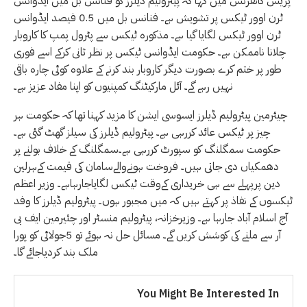
پریس کانفرنس میں کہا کہ پیٹرولیم ڈیلرز کو فنانس بل میں ایڈوانس
ٹرن اوور ٹیکس پر تشویش ہے۔ فنانس بل میں 0.5 فیصد ایڈوانس
ٹرن اوور ٹیکس لگایا گیا ہے۔ مذکورہ ٹیکس سے پٹرول پمپ کا کاروبار
چلانا ناممکن ہے۔ حکومت ایڈوانس ٹیکس پر نظر ثانی کرکے اسے فوری
طور پر ختم کرے بصورت دیگر کاروبار بند کرنے کے علاوہ کوئی چارہ باقی
نہیں رہے گے۔ آئل مارکیٹنگ کمپنیوں کو اپنا مفاد عزیز ہے۔
چیئرمین پیٹرولیم ڈیلرز ایسوسی ایشن کا مزید کہنا تھا کہ حکومت ہر
چیز پر ٹیکس عائد کررہی ہے۔ پیٹرولیم ڈیلرز کی سیلز گھٹ گئی ہے۔
حکومت سمگلنگ کو سپورٹ کررہی ہے۔سمگلنگ کے خلاف بولنے پر
دھمکیاں دی جاتی ہیں۔ فروخت ہونےوالےسامان کی قیمت کےہرلین
دین پرپہلے سے ہی خریداری کےوقت ٹیکس لگایاجارہاہے۔ وزیر اعظم
ٹیکسوں کے نفاذ پر کہتے ہیں کہ میں مجبور ہوں۔ پیٹرولیم ڈیلرز کا وفد
آج اسلام آباد جارہا ہے۔ وزیرخزانہ، پیٹرولیم منسٹر اور چئیرمین ایف بی
آر سے ملنے کی کوشش کریں گے۔ مسائل حل نہ ہوئے تو 5جولائی کو پورا
ملک بند کردیاجائے گا۔
You Might Be Interested In