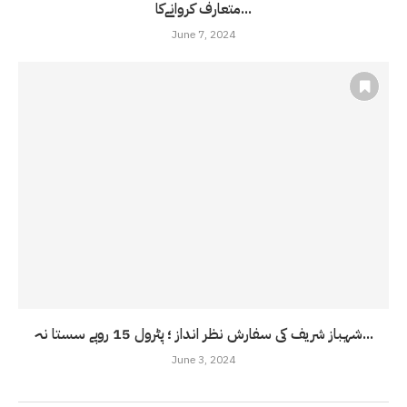
متعارف کروانےکا...
June 7, 2024
شہباز شریف کی سفارش نظر انداز ؛ پٹرول 15 روپے سستا نہ...
June 3, 2024