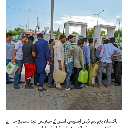
پاکستان پٹرولیم ڈیلرز ایسوسی ایشن کے چیئرمین عبدالسمیع خان نے