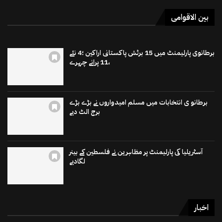
بین الاقوامی
برطانوی پارلیمنٹ میں 15 برٹش پاکستانی اراکین ؛4 نئے
،11 پرانے چہرے
برطانو ی انتخابات میں مسلم امیدواروں نے بڑے بڑے
برج الٹ دیے
آسٹریلیا کی پارلیمنٹ پر مظاہرین نے فلسطین کے بینر
لگادیے
اخبار