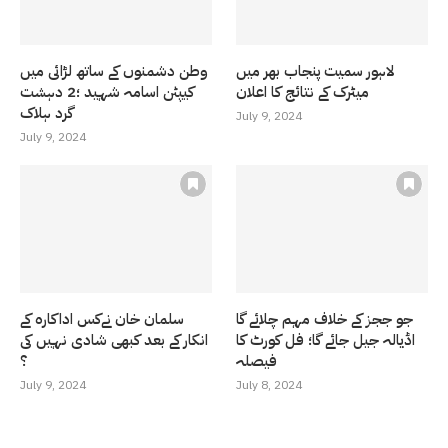
لاہور سمیت پنجاب بھر میں
وطن دشمنوں کے ساتھ لڑائی میں
میٹرک کے نتائج کا اعلان
کیپٹن اسامہ شہید ؛2 دہشت
گرد ہلاک
July 9, 2024
July 9, 2024
جو ججز کے خلاف مہم چلائے گا
سلمان خان نےکس اداکارہ کے
اڈیالہ جیل جائے گا؛ فل کورٹ کا
انکار کے بعد کبھی شادی نہیں کی
فیصلہ
؟
July 9, 2024
July 8, 2024