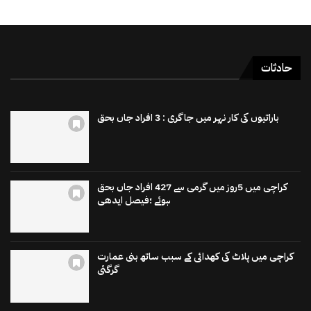
حادثات
باراتیوں کی کار نہر میں جاگری : 3 افراد جاں بحق
کراچی میں 5روز میں گرمی سے 427 افراد جاں بحق
ہوئے ؛فیصل ایدھی
کراچی میں پلاٹ کی کھدائی کے سبب ساتھ بنی عمارت
گرگئی