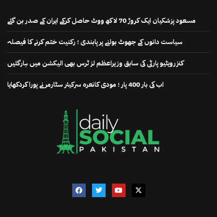
مسعود پزشکیان ایک کروڑ 70 لاکھ ووٹ حاصل کرکے ایران کے صدر بن گئے
سیاست دانوں کے جھوٹ بولنے پر پابندی ؛ رکنیت ختم کرنے کا فیصلہ
کنزرویٹیو پارٹی کی سابق وزیراعظم لز ٹرس بھی الیکشن میں ہارگئیں
اب کی بار 400 پار ؛ مودی کانعرہ سرکیئر سٹارمر نے پورا کردکھایا