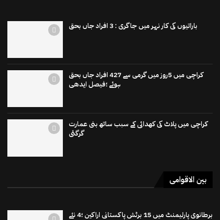
باراتیوں کی کار نہر میں جاگری : 3 افراد جاں بحق
کراچی میں 5روز میں گرمی سے 427 افراد جاں بحق
ہوئے ؛فیصل ایدھی
کراچی میں پلاٹ کی کھدائی کے سبب ساتھ بنی عمارت
گرگئی
بین الاقوامی
برطانوی پارلیمنٹ میں 15 برٹش پاکستانی اراکین ؛4 نئے