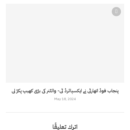
پنجاب فوڈ اتھارٹی نے ایکسپائرڈ ٹی- وائٹنر کی بڑی کھیپ پکڑ لی
May 18, 2024
اترك تعليقًا