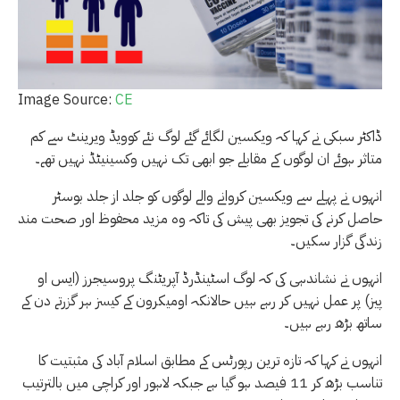
Image Source:
CE
ڈاکٹر سبکی نے کہا کہ ویکسین لگائے گئے لوگ نئے کوویڈ ویرینٹ سے کم
متاثر ہوئے ان لوگوں کے مقابلے جو ابھی تک نہیں وکسینیٹڈ نہیں تھے۔
انہوں نے پہلے سے ویکسین کروانے والے لوگوں کو جلد از جلد بوسٹر
حاصل کرنے کی تجویز بھی پیش کی تاکہ وہ مزید محفوظ اور صحت مند
زندگی گزار سکیں۔
انہوں نے نشاندہی کی کہ لوگ اسٹینڈرڈ آپریٹنگ پروسیجرز (ایس او
پیز) پر عمل نہیں کر رہے ہیں حالانکہ اومیکرون کے کیسز ہر گزرتے دن کے
ساتھ بڑھ رہے ہیں۔
انہوں نے کہا کہ تازہ ترین رپورٹس کے مطابق اسلام آباد کی مثبتیت کا
تناسب بڑھ کر 11 فیصد ہو گیا ہے جبکہ لاہور اور کراچی میں بالترتیب