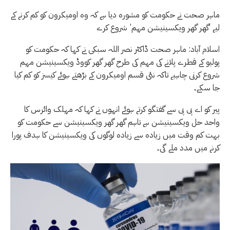
ماہر صحت نے حکومت کو مشورہ دیا ہے کہ وہ اومیکرون کو کم کرنے کے
لیے ‘گھر گھر ویکسینیشن مہم’ شروع کرے
اسلام آباد: ماہر صحت ڈاکٹر نصر اللہ سبکی نے کہا کہ حکومت کو
پولیو کے قطرے پلانے کی مہم کی طرح گھر گھر کووڈ ویکسینیشن مہم
شروع کرنی چاہیے تاکہ نئی قسم اومیکرون کے بڑھتے ہوئے کیسز کو کم کیا
جا سکے۔
پیر کو اے پی پی سے گفتگو کرتے ہوئے انہوں نے کہا کہ مہلک وائرس کا
واحد حل ویکسینیشن ہے تاہم گھر گھر ویکسینیشن سے حکومت کو
بہت کم وقت میں زیادہ سے زیادہ لوگوں کی ویکسینیشن کا ہدف پورا
کرنے میں مدد ملے گی۔