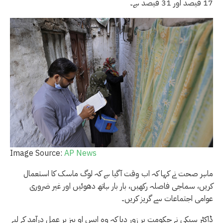
17 فیصد اور 31 فیصد ہے۔
Image Source:
AP News
ماہر صحت نے کہا کہ اب وقت آگیا ہے کہ لوگ ماسک کا استعمال
کریں، سماجی فاصلہ رکھیں، بار بار ہاتھ دھوئیں اور غیر ضروری
عوامی اجتماعات سے گریز کریں۔
ڈاکٹر سبکی نے حکومت پر زور دیا کہ وہ ایس او پیز پر عمل درآمد کے لیے