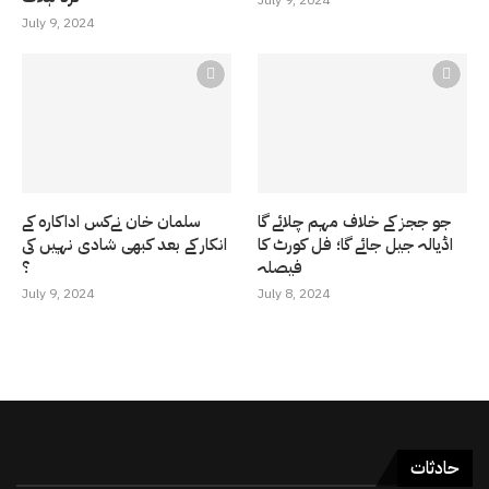
July 9, 2024
July 9, 2024
جو ججز کے خلاف مہم چلائے گا
سلمان خان نےکس اداکارہ کے
اڈیالہ جیل جائے گا؛ فل کورٹ کا
انکار کے بعد کبھی شادی نہیں کی
فیصلہ
؟
July 9, 2024
July 8, 2024
حادثات