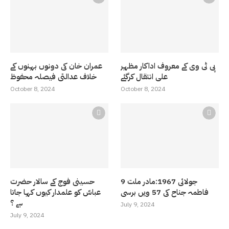
پی ٹی وی کے معروف اداکار مظہر
عمران خان کی دونوں بہنوں کے
علی انتقال کرگئے
خلاف عدالتی فیصلہ محفوظ
October 8, 2024
October 8, 2024
9 جولائی 1967:مادر ملت
حسینی فوج کے سالار حضرت
فاطمہ جناح کی 57 ویں برسی
عباسّ کو علمدار کیوں کہا جاتا
ہے ؟
July 9, 2024
July 9, 2024