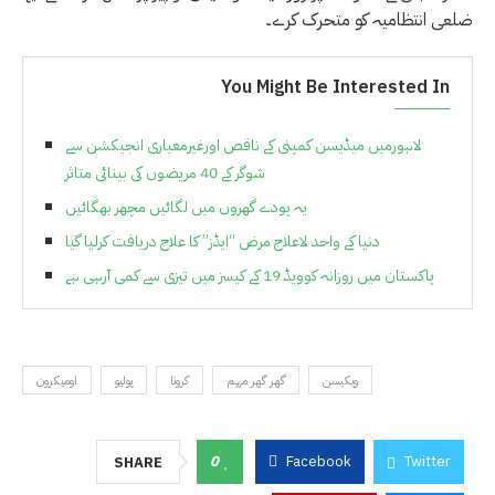
ضلعی انتظامیہ کو متحرک کرے۔
You Might Be Interested In
لاہورمیں میڈیسن کمپنی کے ناقص اورغیرمعیاری انجیکشن سے
شوگر کے 40 مریضوں کی بینائی متاثر
یہ پودے گھروں میں لگائیں مچھر بھگائیں
دنیا کے واحد لاعلاج مرض “ایڈز” کا علاج دریافت کرلیا گیا
پاکستان میں روزانہ کوویڈ 19 کے کیسز میں تیزی سے کمی آرہی ہے
ویکیسن
گھر گھر مہم
کرونا
پولیو
اومیکرون
0
Facebook
Twitter
SHARE