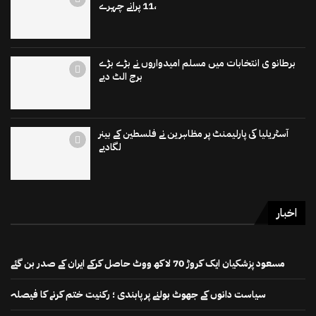
،11 پرانے چہرے
برطانو ی انتخابات میں مسلم امیدواروں نے بڑے بڑے
برج الٹ دیے
آسٹریلیا کی پارلیمنٹ پر مظاہرین نے فلسطین کے بینر
لگادیے
اخبار
مسعود پزشکیان ایک کروڑ 70 لاکھ ووٹ حاصل کرکے ایران کے صدر بن گئے
سیاست دانوں کے جھوٹ بولنے پر پابندی ؛ رکنیت ختم کرنے کا فیصلہ