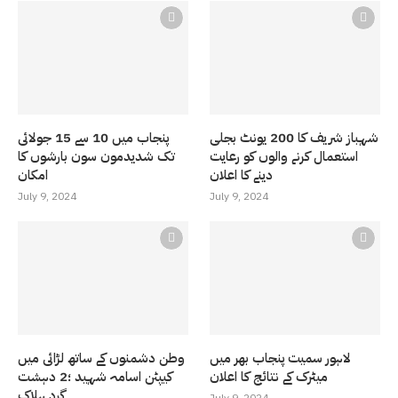
شہباز شریف کا 200 یونٹ بجلی
پنجاب میں 10 سے 15 جولائی
استعمال کرنے والوں کو رعایت
تک شدیدمون سون بارشوں کا
دینے کا اعلان
امکان
July 9, 2024
July 9, 2024
لاہور سمیت پنجاب بھر میں
وطن دشمنوں کے ساتھ لڑائی میں
میٹرک کے نتائج کا اعلان
کیپٹن اسامہ شہید ؛2 دہشت
گرد ہلاک