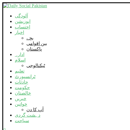
آلودگی
اپوزیشن
احتساب
اخبار
بچے
بین اقوامی
پاکستان
ادارہ
اسلام
ٹیکنالوجی
تعلیم
ٹرانسپورٹ
حادثات
حکومت
خالصتان
خبریں
خواتین
آپ کا دن
دہشت گردی
سیاحت