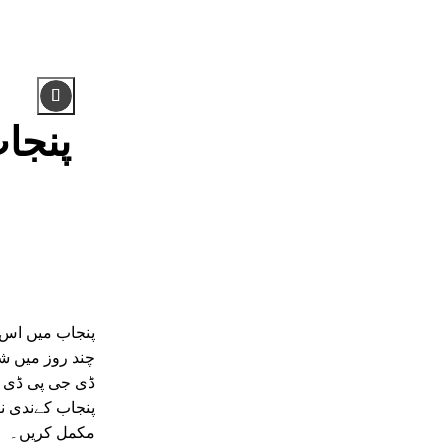
پنجاب میں اس 
ڈی جی پی ڈی ای
پنجاب کےندی نا
مکمل کریں۔