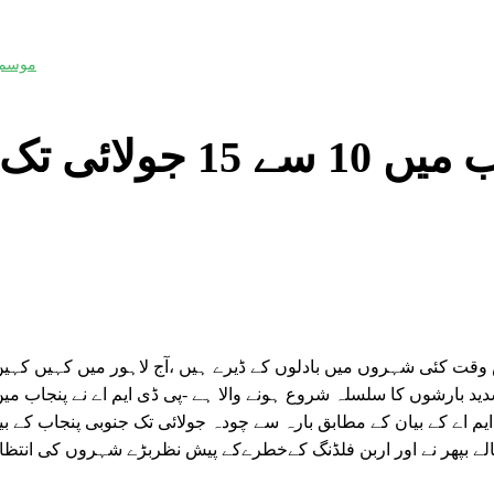
موسم
پنجاب میں 10 سے
وقت کئی شہروں میں بادلوں کے ڈیرے ہیں ،آج لاہور میں کہیں کہی
م اے کے بیان کے مطابق بارہ سے چودہ جولائی تک جنوبی پنجاب کے ب
لے بپھر نے اور اربن فلڈنگ کےخطرےکے پیش نظربڑے شہروں کی انتظام