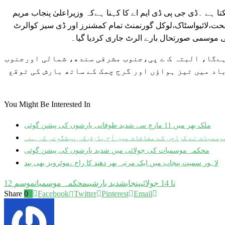
ا ہے ۔ڈی جی پی ڈی ایم اے کا کہنا ہےکہ وزیراعلیٰ پنجاب مریم
ت،لائیواسٹاک،لوکل گورنمنٹ تمام کمشنرز اور ڈی سیز کوالرٹ
 موسمی صورتحال بارے الرٹ جاری کردیا گیا۔
ہےگا، البتہ ک ے پی،جنوب مشرقی سندھ، شمالی اورجنوب
اد میں تیز ہواؤں اور گرج چمک کے ساتھ بارش کی توقع
You Might Be Interested In
ملک بھر میں 11 مارچ سے شدید طوفانی بارشوں کی پیشن گوئی
وسمیات نے کراچی کے مضافات میں آج بارش کی پیشگوئی کی ہے۔
محکمہ موسمیات کی جولائی میں شدید بارشوں کی پیشن گوئی
لاہور سمیت پنجاب میں ایک مرتبہ پھر دھند کا راج ،موٹرویز بھی بند
12 تا 14 جولائی
پنجاب
شدید بارشیں
محکمہ موسمیات
موسم
Share
0
Facebook
Twitter
Pinterest
Email