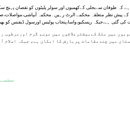
 ہے کہ طوفان سےبجلی کےکھمبوں اور سولر پلیٹوں کو نقصان پہنچ سکت
 کے پیش نظر متعلقہ محکمے الرٹ رہیں۔محکمہ آبپاشی،مواصلات،صح
 کی گئی ہے،جبکہ ریسکیو،واسا،پنجاب پولیس اورسول ڈیفنس کو بھی
وبوں میں ملک کےبیشترعلاقوں میں موسم گرم اورمرطوب ر
تان میں چندمقامات پربارش کا امکان ہے، جبکہ اسلام آب
محکمہ م