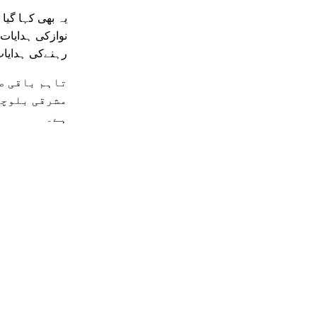
یہ بھی کہا گیا
نوازکی ہدایات
رہنےکی ہدایات
تاہم باقی ص
مشرقی بلوچس
ہے۔