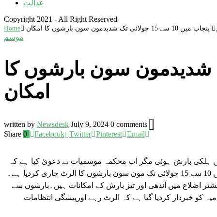
عدالت
Copyright 2021 - All Right Reserved
پنجاب میں 10 سے 15 جولائی تک شدیدمون سون بارشوں کا امکان
Home
موسم
 15 جولائی تک شدیدمون سون بارشوں کا
امکان
written by
Newsdesk
July 9, 2024
0 comments
Share
0
Facebook
Twitter
Pinterest
Email
ں ہلکی بارش ہوئی مگر اب محکمہ موسمیات نے دعویٰ کیا ہے کہ
چند روز میں شدید بارشوں کا سلسلہ شروع ہونے والا ہے -پی ڈی ایم اے نے پنجاب میں 10 سے 15 جولائی تک مون سون بارشوں کا الرٹ جاری کردیا ہے۔
یشتر اضلاع میں آندھی اور تیز بارش کے امکانات ہیں۔بارشوں سے
یہ کو خبردار کردیا گیا ہے کہ الرٹ رہے اورپیشگی انتظامات