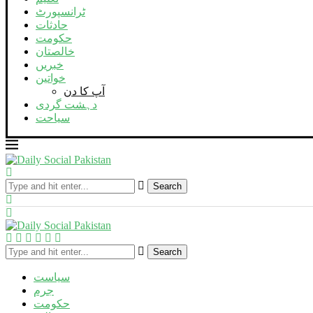
ٹرانسپورٹ
حادثات
حکومت
خالصتان
خبریں
خواتین
آپ کا دن
دہشت گردی
سیاحت
Search
Search
سیاست
جرم
حکومت