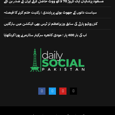
مسعود پزشکیان ایک کروڑ 70 لاکھ ووٹ حاصل کرکے ایران کے صدر بن گئے
سیاست دانوں کے جھوٹ بولنے پر پابندی ؛ رکنیت ختم کرنے کا فیصلہ
کنزرویٹیو پارٹی کی سابق وزیراعظم لز ٹرس بھی الیکشن میں ہارگئیں
اب کی بار 400 پار ؛ مودی کانعرہ سرکیئر سٹارمر نے پورا کردکھایا