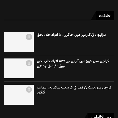
حادثات
باراتیوں کی کار نہر میں جاگری : 3 افراد جاں بحق
کراچی میں 5روز میں گرمی سے 427 افراد جاں بحق
ہوئے ؛فیصل ایدھی
کراچی میں پلاٹ کی کھدائی کے سبب ساتھ بنی عمارت
گرگئی
بین الاقوامی