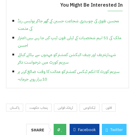
You Might Be Interested In
محسن نقوی کی چوہدری شجاعت حسین کے گھر جاکر پولیس ریڈ
کی مذمت
ملک کی 51 اہم شخصیات کے ٹیلی فون ٹیپ کیے جا رہے ہیں؛اعتزاز
احسن
شہبازشریف اور چیف الیکشن کمشنر کو عہدوں سے ہٹانے کیلئے
سپریم کورٹ میں درخواست دائر
سپریم کورٹ کا انکم ٹیکس کمشنر کو عدالت کا وقت ضائع کرنے پر
10ہزار روپے جرمانہ
قانون
ٹیکنالوجی
ٹریفک قوانین
پنجاب حکومت
پاکستان
0
Facebook
Twitter
SHARE