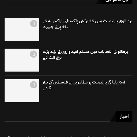
برطانوی پارلیمنٹ میں 15 برٹش پاکستانی اراکین ؛4 نئے
،11 پرانے چہرے
برطانو ی انتخابات میں مسلم امیدواروں نے بڑے بڑے
برج الٹ دیے
آسٹریلیا کی پارلیمنٹ پر مظاہرین نے فلسطین کے بینر
لگادیے
اخبار