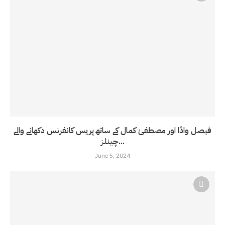
فیصل واڈا اور مصطفیٰ کمال کے ساتھ پریس کانفرنس دکھانے والے
چینلز...
June 5, 2024