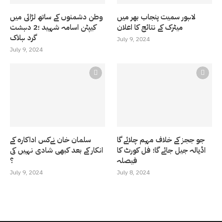
لاہور سمیت پنجاب بھر میں
وطن دشمنوں کے ساتھ لڑائی میں
میٹرک کے نتائج کا اعلان
کیپٹن اسامہ شہید ؛2 دہشت
گرد ہلاک
July 9, 2024
July 9, 2024
جو ججز کے خلاف مہم چلائے گا
سلمان خان نےکس اداکارہ کے
اڈیالہ جیل جائے گا؛ فل کورٹ کا
انکار کے بعد کبھی شادی نہیں کی
فیصلہ
؟
July 9, 2024
July 8, 2024