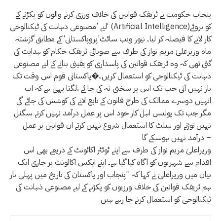
پنجاب حکومت نے ٹریفک قوانین کی خلاف ورزی کرنے والوں کو پکڑنے کے
لیے ’مصنوعی ذہانت کی ٹیکنالوجی‘ (Artificial Intelligence)کو بروئے
کار لانے کا فیصلہ کر لیا۔ نیوز ویب سائٹ’پروپاکستانی‘ کے مطابق گزشتہ
ماہ وزیرعلیٰ مریم نواز کی طرف سے صوبائی ٹریفک حکام کو ہدایت کی
گئی تھی کہ وہ ٹریفک قوانین کی پاسداری کو یقینی بنانے کے لیے مصنوعی
ذہانت کی ٹیکنالوجی کو استعمال کریں۔�پاکستانی قوم اس وقت تک
باز نہیں آتی جب تک اس پر سختی نہ کی جا ئے ،لگتا یہی ہے کہ اب
انہیں دوسرے ممالک کی طرح قانون کے تابع لانے کی کوشش کی جائے گی
مگر جب تک پولیس اہل کار خود اس پر عمل درآمد نہیں کرتے سگنل
نہیں توڑتے اور ہیلٹ کا استعمال شروع نہیں کرتے ان قوانین پر عمل
درآمد نہیں ہوسکے گا –
وزیراعلیٰ مریم نواز کی طرف سے اپنے ٹوئٹر اکائونٹ کے ذریعے بھی اس
اقدام سے شہریوں کو آگاہ کیا گیا ہے۔ اپنے ایکس اکائونٹ پر جاری ایک
بیان میں وزیراعلیٰ نے کہا کہ ’’پنجاب اور پاکستان کی تاریخ میں پہلی بار
ہم ٹریفک قوانین کی خلاف ورزیوں کو پکڑنے کے لیے مصنوعی ذہانت کی
ٹیکنالوجی کو استعمال کرنے جا رہے ہیں