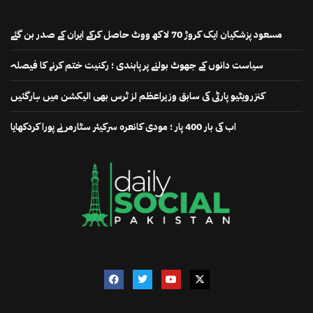
مسعود پزشکیان ایک کروڑ 70 لاکھ ووٹ حاصل کرکے ایران کے صدر بن گئے
سیاست دانوں کے جھوٹ بولنے پر پابندی ؛ رکنیت ختم کرنے کا فیصلہ
کنزرویٹیو پارٹی کی سابق وزیراعظم لز ٹرس بھی الیکشن میں ہارگئیں
اب کی بار 400 پار ؛ مودی کانعرہ سرکیئر سٹارمر نے پورا کردکھایا