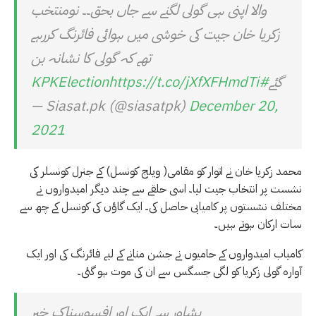
والا اپنی ہی گولی لگنے سے جاں بحق۔۔ نومنتخب
زکریا خان جیت کی خوشی میں ہوائی فائرنگ کررہے
تھے کہ گولی کا نشانہ بن
گئے
#KPKElection
https://t.co/jXfXFHmdTi
— Siasat.pk (@siasatpk)
December 20,
2021
محمد زکریا خان نے اتوار کو مقامی( ویلج کونسل) کے جنرل کونسلر کی
نشست پر انتخاب جیت لیا۔ اسی حلقے سے چند دیگر امیدواروں نے
مختلف نشستوں پر کامیابی حاصل کی۔ ایک گاؤں کی کونسل کے چھ سے
سات ارکان ہوتے ہیں۔
کامیاب امیدواروں کے حامیوں نے جشن منانے کے لیے فائرنگ کی اور ایک
آوارہ گولی زکریا کو لگی جسگس سے ان کی موت ہو گئی۔
پشاور سے ایک اور افسوسناک خبر