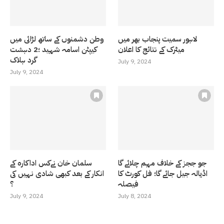
لاہور سمیت پنجاب بھر میں
وطن دشمنوں کے ساتھ لڑائی میں
میٹرک کے نتائج کا اعلان
کیپٹن اسامہ شہید ؛2 دہشت
گرد ہلاک
July 9, 2024
July 9, 2024
جو ججز کے خلاف مہم چلائے گا
سلمان خان نےکس اداکارہ کے
اڈیالہ جیل جائے گا؛ فل کورٹ کا
انکار کے بعد کبھی شادی نہیں کی
فیصلہ
؟
July 9, 2024
July 8, 2024