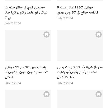
9 جولائی 1967:مادر ملت
حسینی فوج کے سالار حضرت
فاطمہ جناح کی 57 ویں برسی
عباسّ کو علمدار کیوں کہا جاتا
ہے ؟
July 9, 2024
July 9, 2024
شہباز شریف کا 200 یونٹ بجلی
پنجاب میں 10 سے 15 جولائی
استعمال کرنے والوں کو رعایت
تک شدیدمون سون بارشوں کا
دینے کا اعلان
امکان
July 9, 2024
July 9, 2024