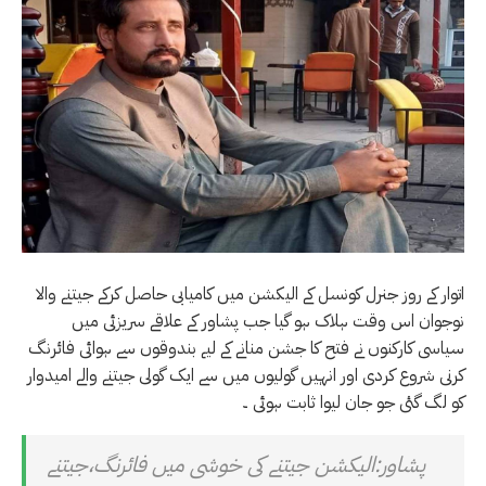
اتوار کے روز جنرل کونسل کے الیکشن میں کامیابی حاصل کرکے جیتنے والا
نوجوان اس وقت ہلاک ہو گیا جب پشاور کے علاقے سریزئی میں
سیاسی کارکنوں نے فتح کا جشن منانے کے لیے بندوقوں سے ہوائی فائرنگ
کرنی شروع کردی اور انہیں گولیوں میں سے ایک گولی جیتنے والے امیدوار
کو لگ گئی جو جان لیوا ثابت ہوئی ۔
پشاور:الیکشن جیتنے کی خوشی میں فائرنگ،جیتنے