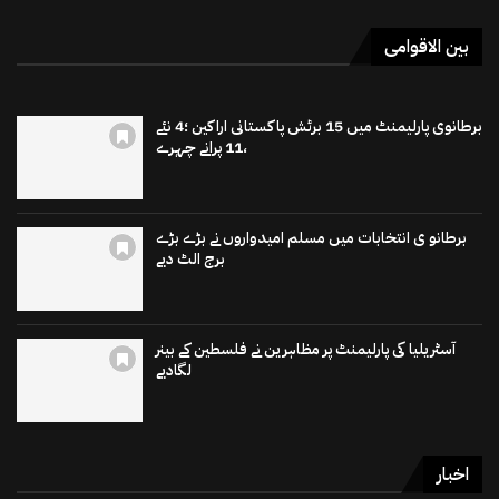
بین الاقوامی
برطانوی پارلیمنٹ میں 15 برٹش پاکستانی اراکین ؛4 نئے
،11 پرانے چہرے
برطانو ی انتخابات میں مسلم امیدواروں نے بڑے بڑے
برج الٹ دیے
آسٹریلیا کی پارلیمنٹ پر مظاہرین نے فلسطین کے بینر
لگادیے
اخبار