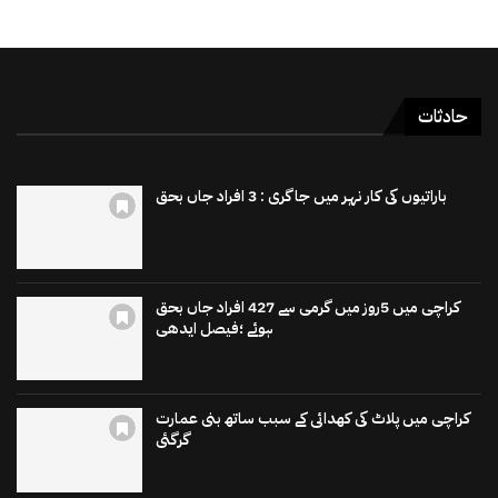
حادثات
باراتیوں کی کار نہر میں جاگری : 3 افراد جاں بحق
کراچی میں 5روز میں گرمی سے 427 افراد جاں بحق
ہوئے ؛فیصل ایدھی
کراچی میں پلاٹ کی کھدائی کے سبب ساتھ بنی عمارت
گرگئی