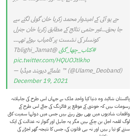
جے یو آئی کے امیدوار محمد زکریا خان گولی لگنے سے
جا بحق۔۔غیر حتمی نتائج کے مطابق زکریا خان جنرل
کونسلر کی نشست پر کامیاب ہوئے تھے۔۔۔
#کتاب_چھا_گئی
@Tblighi_Jamat
pic.twitter.com/HQUOJtlkho
— علمائے دیوبند میڈیا ™️ (@Ulame_Deoband)
December 19, 2021
پاکستان شائید وہ دنیا کیا واحد ملک ہے جہاں اس طرح کی جاہلانہ
رسومات ہیں کہ خوشی کے موقع پر فائرنگ کی جائے اس طرح کے
واقعات شادیوں میں بھی ہوتے رہتے ہیں جس میں دولہا سمیت کئی
لوگ لقمہ اجل بن چکے ہیں مگر یہ جاہل اور گنوار نہ عدالت کی ایک
سننے کو تیا ر ہیں اور نہ ہی قانون کی، جس کا نتیجہ گھر اجڑنے کی