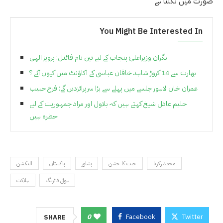
صورت میں نکلتا ہے
You Might Be Interested In
نگران وزیراعلیٰ پنجاب کے لیے تین نام فائنل: پرویز الہی
بھارت سے 14 کروڑ شاہد خاقان عباسی کے اکاؤنٹ میں کیوں آئے ؟
عمران خان لاہور جلسے میں پہلے سے بڑا سرپرائزدیں گے: فرخ حبیب
حلیم عادل شیخ کہتے ہیں کہ بلاول اور مراد جمہوریت کے لیے
خطرہ ہیں
محمد زکریا
جیت کا جشن
پشاور
پاکستان
الیکشن
ہوئی فائرنگ
ہلاکت
0
Facebook
Twitter
SHARE