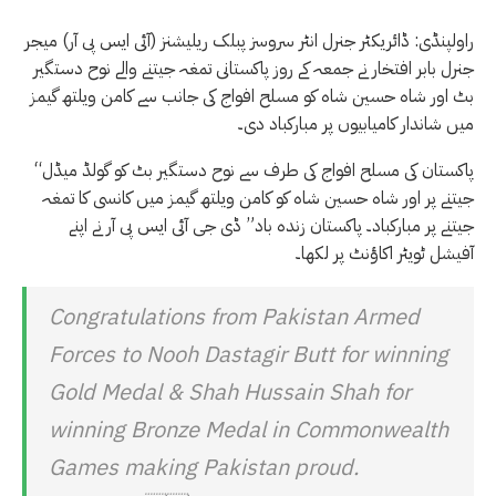
راولپنڈی: ڈائریکٹر جنرل انٹر سروسز پبلک ریلیشنز (آئی ایس پی آر) میجر
جنرل بابر افتخار نے جمعہ کے روز پاکستانی تمغہ جیتنے والے نوح دستگیر
بٹ اور شاہ حسین شاہ کو مسلح افواج کی جانب سے کامن ویلتھ گیمز
میں شاندار کامیابیوں پر مبارکباد دی۔
“پاکستان کی مسلح افواج کی طرف سے نوح دستگیر بٹ کو گولڈ میڈل
جیتنے پر اور شاہ حسین شاہ کو کامن ویلتھ گیمز میں کانسی کا تمغہ
جیتنے پر مبارکباد۔ پاکستان زندہ باد” ڈی جی آئی ایس پی آر نے اپنے
آفیشل ٹویٹر اکاؤنٹ پر لکھا۔
Congratulations from Pakistan Armed
Forces to Nooh Dastagir Butt for winning
Gold Medal & Shah Hussain Shah for
winning Bronze Medal in Commonwealth
Games making Pakistan proud.