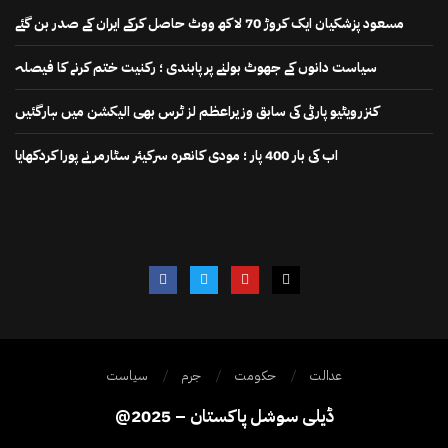
مسعود پزشکیان ایک کروڑ 70 لاکھ ووٹ حاصل کرکے ایران کے صدر بن گئے
سیاست دانوں کے جھوٹ بولنے پر پابندی ؛ رکنیت ختم کرنے کا فیصلہ
کنزرویٹیو پارٹی کی سابق وزیراعظم لز ٹرس بھی الیکشن میں ہارگئیں
اب کی بار 400 پار ؛ مودی کانعرہ سرکیئر سٹارمر نے پورا کردکھایا
عدالت
حکومت
جرم
سیاست
@2025 – ڈیلی سوشل پاکستان