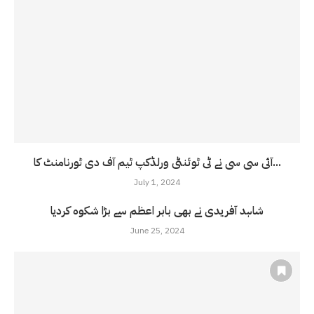
آئی سی سی نے ٹی ٹوئنٹی ورلڈکپ ٹیم آف دی ٹورنامنٹ کا...
July 1, 2024
شاہد آفریدی نے بھی بابر اعظم سے بڑا شکوہ کردیا
June 25, 2024