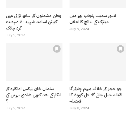
لاہور سمیت پنجاب بھر میں
وطن دشمنوں کے ساتھ لڑائی میں
میٹرک کے نتائج کا اعلان
کیپٹن اسامہ شہید ؛2 دہشت
گرد ہلاک
July 9, 2024
July 9, 2024
جو ججز کے خلاف مہم چلائے گا
سلمان خان نےکس اداکارہ کے
اڈیالہ جیل جائے گا؛ فل کورٹ کا
انکار کے بعد کبھی شادی نہیں کی
فیصلہ
؟
July 9, 2024
July 8, 2024