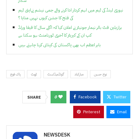
شکار
نیوزی لینڈ کی ٹیم میں اہم کردار ادا کرنے والے جمی نیشم نےاپنی ٹیم
کی فتح کا جشن کیوں نہیں منایا ؟
برازیلین فٹ بالر نیمار جونیئر نے اعلان کیا کہ اگلے سال کا فیفا ورلڈ
کپ ان کے کیریئر کا آخری ٹورنامنٹ ہو سکتا ہے
بابر اعظم اب بھی پاکستان کی کپتانی کرنا چاہتے ہیں
نوح حسین
مبارکباد
گولڈمیڈلسٹ
ٹویٹ
پاک فوج
0
Facebook
Twitter
SHARE
Pinterest
Email
NEWSDESK