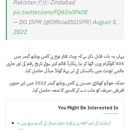
Pakistan 🇵🇰 Zindabad
pic.twitter.com/FQ6Ss0PxDE
— DG ISPR (@OfficialDGISPR)
August 5,
2022
یہاں یہ بات قابل ذکر ہے کہ ویٹ لفٹر نوح نے کامن ویلتھ گیمز میں
405 کلوگرام وزن اٹھا کر نیا ریکارڈ قائم کرتے ہوئے تاریخ رقم کی اور جاری
عالمی ایونٹ میں پاکستان کے لیے پہلا گولڈ میڈل حاصل کیا۔
جبکہ جوڈو کھلاڑی حسین نے کامن ویلتھ گیمز 2022 میں اپنے جنوبی
افریقی حریف کو مات دے کر کانسی کا تمغہ حاصل کیا۔
You Might Be Interested In
آسٹریلیا کی ٹیم 487 رنز پر آؤٹ ؛عامر جمال کے ڈیبیو میچ میں 6