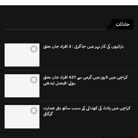
حادثات
باراتیوں کی کار نہر میں جاگری : 3 افراد جاں بحق
کراچی میں 5روز میں گرمی سے 427 افراد جاں بحق
ہوئے ؛فیصل ایدھی
کراچی میں پلاٹ کی کھدائی کے سبب ساتھ بنی عمارت
گرگئی