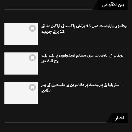
بین الاقوامی
برطانوی پارلیمنٹ میں 15 برٹش پاکستانی اراکین ؛4 نئے
،11 پرانے چہرے
برطانو ی انتخابات میں مسلم امیدواروں نے بڑے بڑے
برج الٹ دیے
آسٹریلیا کی پارلیمنٹ پر مظاہرین نے فلسطین کے بینر
لگادیے
اخبار