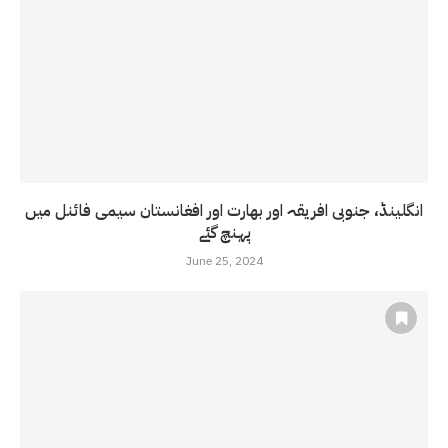
انگلینڈ، جنوبی افریقہ اور بھارت اور افغانستان سیمی فائنل میں
پہنچ گئے
June 25, 2024