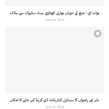
یواے ای : میچ کے دوران بھارتی کھلاڑی ہیٹ سٹروک سے ہلاک
June 24, 2024
بابر اور رضوان کا سینٹرل کنٹریکٹ ڈی گریڈ کیے جانے کا امکان
June 21, 2024