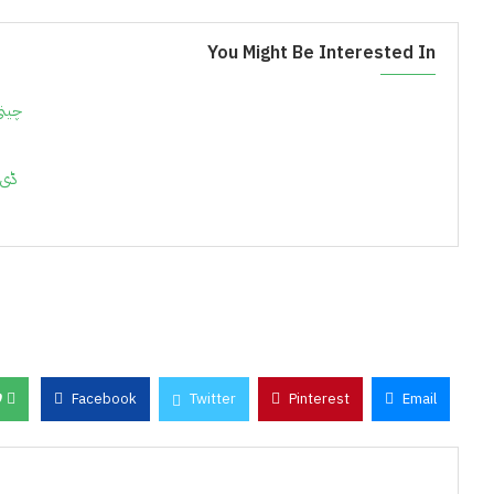
You Might Be Interested In
چینی
ڈی 
0
Facebook
Twitter
Pinterest
Email