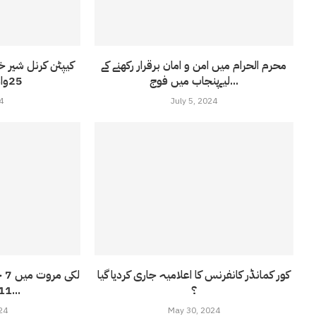
محرم الحرام میں امن و امان برقرار رکھنے کے
کیپٹن کرنل شیر خ
لیےپنجاب میں فوج...
25واں یومِ شہادت
4
July 5, 2024
کور کمانڈر کانفرنس کا اعلامیہ جاری کردیا گیا
لک
؟
11 وطن دشمن...
24
May 30, 2024