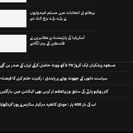
برطانو ی انتخابات میں مسلم امیدواروں
نے بڑے بڑے برج الٹ دیے
آسٹریلیا کی پارلیمنٹ پر مظاہرین نے
فلسطین کے بینر لگادیے
مسعود پزشکیان ایک کروڑ 70 لاکھ ووٹ حاصل کرکے ایران کے صدر بن گئے
سیاست دانوں کے جھوٹ بولنے پر پابندی ؛ رکنیت ختم کرنے کا فیصلہ
کنزرویٹیو پارٹی کی سابق وزیراعظم لز ٹرس بھی الیکشن میں ہارگئیں
اب کی بار 400 پار ؛ مودی کانعرہ سرکیئر سٹارمر نے پورا کردکھایا