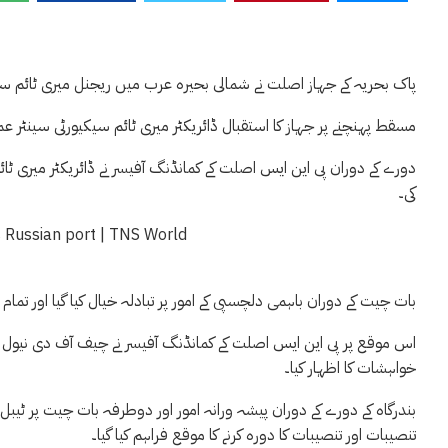
پاک بحریہ کے جہاز اصلت نے شمالی بحیرہ عرب میں ریجنل میری ٹائم سیکی
مسقط پہنچنے پر جہاز کا استقبال ڈائریکٹر میری ٹائم سیکیورٹی سینٹر عما
دورے کے دوران پی این ایس اصلت کے کمانڈنگ آفیسر نے ڈائریکٹر میری ٹائم
کی۔
بات چیت کے دوران باہمی دلچسپی کے امور پر تبادلہ خیال کیا گیا اور تمام
اس موقع پر پی این ایس اصلت کے کمانڈنگ آفیسر نے چیف آف دی نیول اسٹ
خواہشات کا اظہار کیا۔
بندرگاہ کے دورے کے دوران پیشہ ورانہ امور اور دوطرفہ بات چیت پر ٹیب
تنصیبات اور تنصیبات کا دورہ کرنے کا موقع فراہم کیا گیا۔