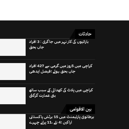
حادثات
باراتیوں کی کار نہر میں جاگری : 3 افراد
جاں بحق
کراچی میں 5روز میں گرمی سے 427 افراد
جاں بحق ہوئے ؛فیصل ایدھی
کراچی میں پلاٹ کی کھدائی کے سبب ساتھ
بنی عمارت گرگئی
بین الاقوامی
برطانوی پارلیمنٹ میں 15 برٹش پاکستانی
اراکین ؛4 نئے ،11 پرانے چہرے