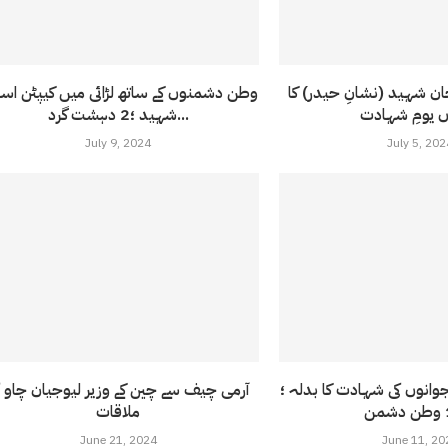
ان شہید (نشانِ حیدر) کا
وطن دشمنوں کے ساتھ لڑائی میں کیپٹن اس
شہید ؛2 دہشت گرد...
July 9, 2024
July 5, 202
ی مروت میں 7 جوانوں کی شہادت کا بدلہ ؛
آرمی چیف سے چین کے وزیر لیوجیان چاو ک
ملاقات
June 21, 2024
June 11, 20