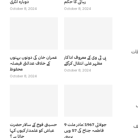
رہائی کا حکم
دوبارہ انٹری
October 8, 2024
October 8, 2024
قات
پی ٹی وی کے معروف اداکار
عمران خان کی دونوں بہنوں
مظہر علی انتقال کرگئے
کے خلاف عدالتی فیصلہ
محفوظ
October 8, 2024
October 8, 2024
ک
9 جولائی 1967:مادر ملت
حسینی فوج کے سالار حضرت
لف
فاطمہ جناح کی 57 ویں
عباسّ کو علمدار کیوں کہا
برسی
جاتا ہے ؟