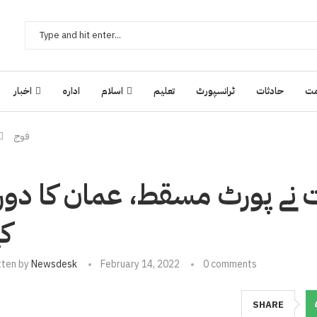
ت
حادثات
ٹرانسپورٹ
تعلیم
اسلام
ادارہ
اخبار
فوج
 نے پورٹ مسقط، عمان کا دور
کی
tten by
Newsdesk
February 14, 2022
0 comments
SHARE