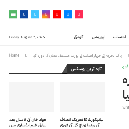
احتساب
اپوزیشن
آلودگی
Friday, August 7, 2026
پاک بحریہ کے جہاز اصلت نے پورٹ مسقط، عمان کا دورہ کیا
Home
فوج
تازہ ترین پوسٹس
ہ
ا
wri
ہائیکورٹ کا تحریک انصاف
فواد خان کی 8 سال بعد
کی رہنما زرتاج گل کی فوری
بھارتی فلم انڈسٹری میں