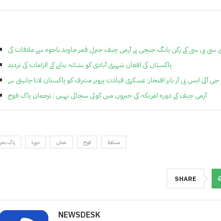
 سی پی سی کے رکن یانگ جیچی نے آرمی چیف جنرل قمر جاوید باجوہ سے ملاقات کی
پاکستان کی افغان شہری آبادی کو نشانہ بنانے کے الزامات کی تردید
جی آئی ایس پی آر بابر افتخار: عسکری قیادت پرویز مشرف کو پاکستان لانا چاہتی ہے
آرمی چیف کے دورہ امریکہ کی خبروں میں کوئی سچائی نہیں : ترجمان پاک فوج
مسقط
فوج
عمان
دورہ
پاک بحر
SHARE
NEWSDESK