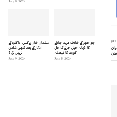
July 9, 2024
pre
جو ججز کے خلاف مہم چلائے
سلمان خان نےکس اداکارہ کے
یم بنائے ہم نے صرف 2 :عمران
گا اڈیالہ جیل جائے گا؛ فل
انکار کے بعد کبھی شادی
کورٹ کا فیصلہ
نہیں کی ؟
ان
July 9, 2024
July 8, 2024