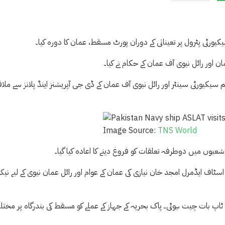
ورٹی پٹرول پر تعیناتی کے دوران پورٹ مسقط، عمان کا دورہ کیا۔
ن اور رائل نیوی آف عمان کے حکام نے کیا۔
 سیکیورٹی سینٹر اور رائل نیوی آف عمان کے ڈی جی آپریشنز اینڈ پلانز سے ملا
Image Source:
TNS World
 شعبوں میں دوطرفہ تعلقات کو فروغ دینے کا اعادہ کیا گیا۔
اف ایڈمرل امجد خان نیازی کی عمان کے عوام اور رائل عمان نیوی کے لیے نی
ل ٹاپ بات چیت ہوئی۔ پاک بحریہ کے جہاز کے عملے کو مسقط کی بندرگاہ پر مخت