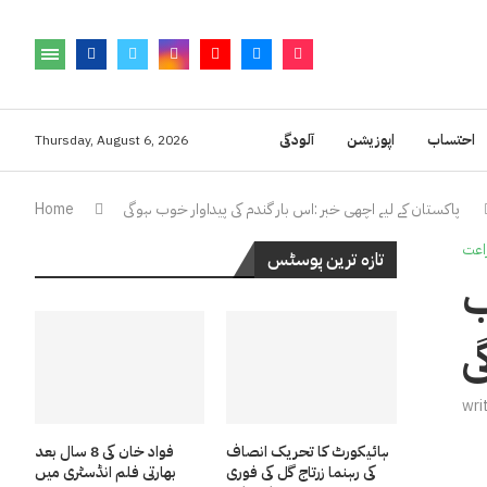
احتساب
اپوزیشن
آلودگی
Thursday, August 6, 2026
پاکستان کے لیے اچھی خبر :اس بار گندم کی پیداوار خوب ہوگی
Home
راعت
تازہ ترین پوسٹس
ب
ی
wri
ہائیکورٹ کا تحریک انصاف
فواد خان کی 8 سال بعد
کی رہنما زرتاج گل کی فوری
بھارتی فلم انڈسٹری میں