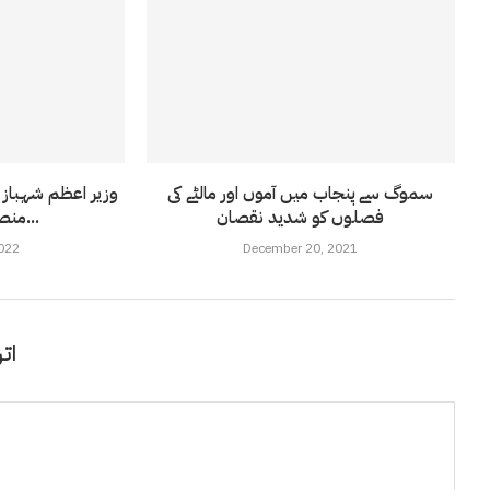
سموگ سے پنجاب میں آموں اور مالٹے کی
وزیر اعظم شہباز 
فصلوں کو شدید نقصان
منصوبہ تیار کرنے کا...
022
December 20, 2021
اتر