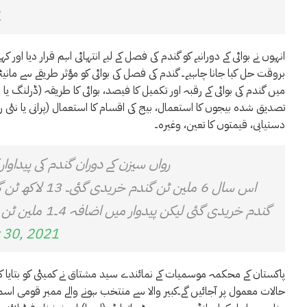
1
انہوں نے بوائی کے دورانیے کو گندم کی فصل کے لیے انتہائی اہم قرار دیا اور ک
بروقت حل کیا جانا چاہیے۔ گندم کی فصل کی بوائی کو مؤثر طریقے سے مانیٹر کرنے
میں گندم کی بوائی کے رقبہ اور تکمیل کا فیصد، بوائی کا طریقہ (ڈرلنگ یا 
تصدیق شدہ بیجوں کا استعمال، بیج کی اقسام کا استعمال (پرانی یا نئی
دستیابی، قیمتوں کا تعین، وغیرہ۔
رواں سیزن کے دوران گندم کی پیداوار کا ہدف 28.9 ملین ٹن ہے جو گزشتہ سال
گندم خریدی گئی لیکن پیدوار میں اضافہ 4۔1 ملین ٹن ہوا۔
 30, 2021
پاکستان کے محکمہ موسمیات کے نمائندے سید مشتاق نے کمیٹی کو بتایا
حالات معمول پر آجائیں گے۔کبیر والا سے منتخب ہونے والے ممبر قومی اسم