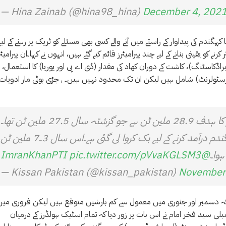
— Hina Zainab (@hina98_hina)
December 4, 202
ہا کہگندم کی پیداوار کے راستے میں آنے والے کسی بھی مسئلے کو ٹریک پر رہنے کے لیے
 کو یقینی بنانے کے لیے چند پیرامیٹرز قائم کیے گئے ہیں، انہوں نے کہا۔ان پیرامیٹر
براڈکاسٹنگ)، کاشت کے دوران کھاد کی مقدار (ڈی اے پی اور یوریا) کا استعمال،
 رسٹولرنٹ) شامل ہیں لیکن ان تک محدود نہیں ہیں۔ , جڑی بوٹی مار ادویات 
 27.5 ملین ٹن تھا۔
اس سال 6 ملین ٹن گندم خریدی گئی۔ 13 لاکھ ٹن گندم درآمد کرنے کے لیے بک کروا لی گئی ہے۔اس سال 3۔7 ملین ٹن
pic.twitter.com/pVvaKGLSM3
@ImranKhanPTI
— Kissan Pakistan (@kissan_pakistan)
November
 کہ دسمبر اور جنوری میں معمول سے کم بارشیں متوقع ہیں لیکن فروری میں
بلی سید فخر امام نے اس بات پر زور دیا کہ تمام اسٹیک ہولڈرز کے درمیان