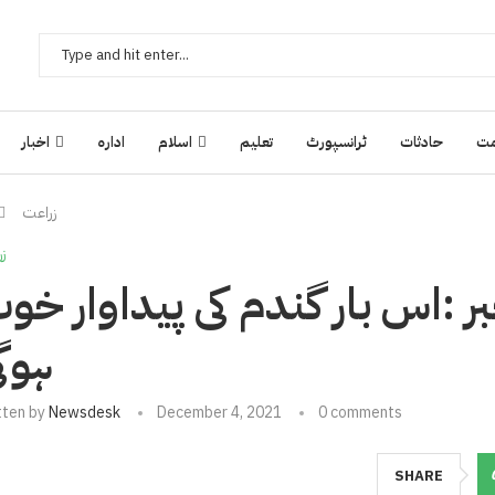
ت
حادثات
ٹرانسپورٹ
تعلیم
اسلام
ادارہ
اخبار
زراعت
ز
ر :اس بار گندم کی پیداوار خو
ہوگ
tten by
Newsdesk
December 4, 2021
0 comments
SHARE