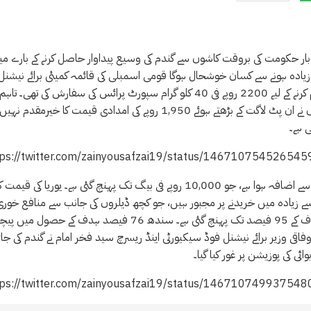
 بار حکومت کی بروقت کاشوں سے گندم کی وسیع پیداوار حاصل کرنے کے بارے م
زیادہ ہونے سے کسان خوشحال ہوگا قومی اسمبلی کی قائمہ کمیٹی برائے نیشنل
فوڈ سیکیورٹی اینڈ ریسرچ نے گندم کے کاشتکاروں کو مناسب منافع فراہم کرنے کے لیے 2200 روپے فی 40 کلو گرام سپورٹ پرائس کی سفارش کی تھی۔ تاہم
حکومت نے اس تجویز کو ٹھکرا دیا۔ اسے ناخوشگوار سمجھتے ہوئے، کسانوں نے ان پٹ لاگت کے بڑھتے ہوئے 1,950 روپے کی امدادی قیمت کا خیرمق
 ہے۔
tps://twitter.com/zainyousafzai19/status/14671075452654
مہنگے ایندھن کے علاوہ، ڈائی امونیم فاسفیٹ کھاد کی قیمتوں میں تیزی سے اضافہ ہوا ہے، جو 10,000 روپے فی بیگ تک پہنچ گئی ہے۔ یوریا کی قیمت
ف نہیں ہے کیونکہ کسان 50 کلو گرام کا بیگ 3,000 روپے سے زیادہ میں خریدنے پر مجبور ہیں، جو کچھ ڈیلروں کی جانب سے منافع خو
وجہ سے زیادہ ہے۔ان چیلنجوں کے باوجود پنجاب میں گندم کی کاشت ہدف کے 95 فیصد تک پہنچ گئی ہے۔ سندھ 76 فیصد ہدف کے حصول م
ونخوا 75 فیصد اور بلوچستان 68 فیصد پر ہے۔ وفاقی وزیر برائے نیشنل فوڈ سیکیورٹی اینڈ ریسرچ سید فخر امام نے گندم کی ج
 کی پوزیشن پر غور کیا گیا۔
tps://twitter.com/zainyousafzai19/status/14671074993754