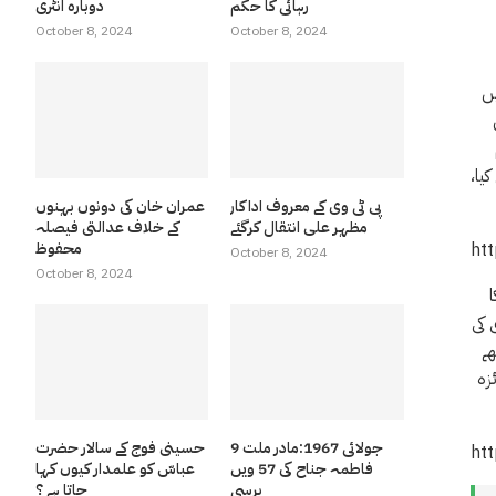
رہائی کا حکم
دوبارہ انٹری
October 8, 2024
October 8, 2024
یں
دم نہیں کیا،
پی ٹی وی کے معروف اداکار
عمران خان کی دونوں بہنوں
مظہر علی انتقال کرگئے
کے خلاف عدالتی فیصلہ
محفوظ
ht
October 8, 2024
October 8, 2024
 کا
ری کی
یں پیچھے
ائزہ
9 جولائی 1967:مادر ملت
حسینی فوج کے سالار حضرت
ht
فاطمہ جناح کی 57 ویں
عباسّ کو علمدار کیوں کہا
برسی
جاتا ہے ؟