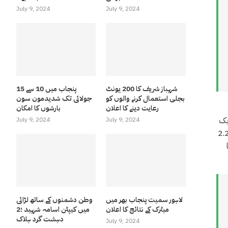
July 9, 2024
July 9, 2024
شہباز شریف کا 200 یونٹ
پنجاب میں 10 سے 15
بجلی استعمال کرنے والوں کو
جولائی تک شدیدمون سون
رعایت دینے کا اعلان
بارشوں کا امکان
یک
July 9, 2024
July 9, 2024
ہتر بنانے پر کام کر رہا ہے۔”اجلاس کو بریفنگ میں بتایا گیا کہ سندھ میں گندم کی کاشت کا ہدف 2.97 ملین ایکڑ جبکہ کے پی کو 2.2
ا
لاہور سمیت پنجاب بھر میں
وطن دشمنوں کے ساتھ لڑائی
میٹرک کے نتائج کا اعلان
میں کیپٹن اسامہ شہید ؛2
دہشت گرد ہلاک
July 9, 2024