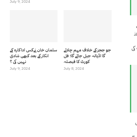
July 9, 2024
ز
کی
جو ججز کے خلاف مہم چلائے
سلمان خان نےکس اداکارہ کے
گا اڈیالہ جیل جائے گا؛ فل
انکار کے بعد کبھی شادی
کورٹ کا فیصلہ
نہیں کی ؟
July 9, 2024
July 8, 2024