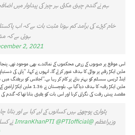
ہم نے گندم چینی مکئی ہر چیز کی پیداوار میں اضاف
خام کپڑے کی برآمد کم ہونا مثبت بات ہے کہ اب پاکست
ہوتی ہے کہ مش
cember 2, 2021
ملین ایکڑ رقبے پر بوائی کا ہدف عبور کر لے گا۔ انہوں نے کہا، “پانی کی د
مقصد پیش رفت کی نگرانی کرنا اور اس بات کو یقینی بنانا تھا کہ گندم کی ف
پٹواری پوچھتے ہیں کسانوں کے لیے کیا ہے اور بتانا چ
وزیراعظم
@ImranKhanPTI
@PTIofficial
نے کسان