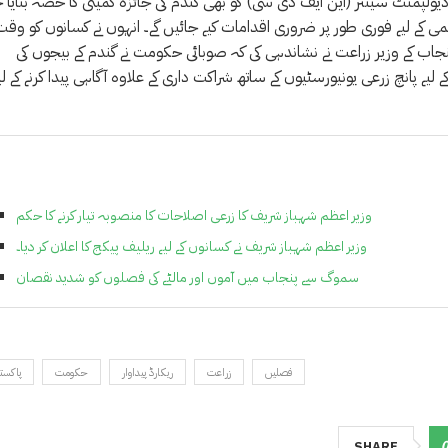
 ڈیولپمنٹ سینٹر (این ایف ڈی سی) کو بھی گندم کی جائزہ کمیٹی کا حصہ بنایا ج
اہمی کے لیے فوری طور پر ضروری اقدامات کیے جائیں گے۔ انہوں نے کسانوں کو وقت
پنجاب کے وزیر زراعت نے نشاندہی کی کہ صوبائی حکومت نے گندم کے بیجوں کی
 لیے پانچ زرعی یونیورسٹیوں کے ساتھ شراکت داری کے علاوہ آگاہی پیدا کرنے کے لی
وزیر اعظم شہباز شریف کا زرعی اصلاحات کا منصوبہ تیار کرنے کا حکم
وزیر اعظم شہباز شریف نے کسانوں کے لیے ریلیف پیکج کا اعلان کر دیا۔
سموگ سے پنجاب میں آموں اور مالٹے کی فصلوں کو شدید نقصان
فصلیں
زراعت
ریکارڈ پیداوار
حکومت
پاکست
SHARE