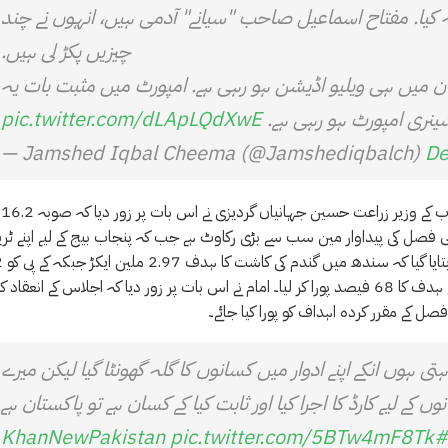
ہ کیا. مفتاح اسماعیل صاحب "سیانے" آدمی ہیں، انہوں نے چند
چیزیں پکڑ لی ہیں.
ان میں ہی ویلیو اڈیشن ہو رہی ہے. امپورٹ میں مثبت بات یہ
ینری امپورٹ ہو رہی ہے.
pic.twitter.com/dLApLQdXwE
— Jamshed Iqbal Cheema (@Jamshediqbalch)
De
اس موقع پر صوبوں کے زرعی محکموں کے نمائندے بھی موجود تھے۔ پنجاب کے وزیر زراعت حسین جہانیاں گردیزی نے اس بات پر زور دیا کہ صوبہ 16.2
ستیابی فصل کی پیداوار مین سب سے بڑی رکاوٹ ہے جب کہ پنجاب بیج کے لیے اپنے ٹر
اینڈ ٹریس سسٹم کو ب
ملین ایکڑ رقبہ کا ہدف دیا گیا ہے۔ بلوچستان نے 1.36 ملین ایکڑ اراضی کے ہدف کا 68 فیصد پورا کر لیا۔ امام نے اس بات پر زور دیا کہ اجلاس کے انعقاد ک
صل کے مقرر کردہ اہداف کو پورا کیا جائے۔
اہتی ہوں انکے اپنے ادوار میں کسانوں کا گلہ گھونٹا گیا لیکن میرے
وں کے لیے کارڈ کا اجرا کیا اور ثابت کیا کے کسان ہے تو پاکستان ہے
pic.twitter.com/5BTw4mF8Tk
#KhanNewPakistan