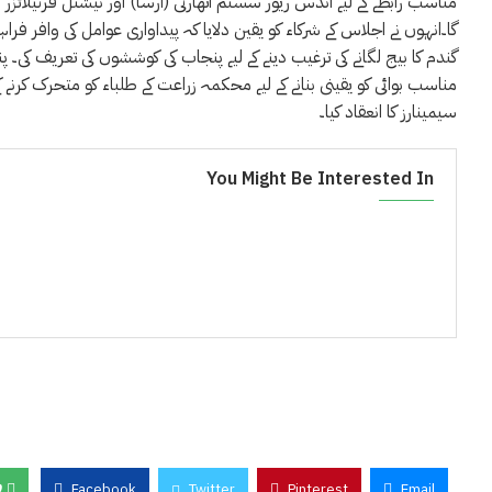
مناسب رابطے کے لیے انڈس ریور سسٹم اتھارٹی (ارسا) اور نیشنل فرٹیلائزر
گا۔انہوں نے اجلاس کے شرکاء کو یقین دلایا کہ پیداواری عوامل کی وافر فر
گندم کا بیج لگانے کی ترغیب دینے کے لیے پنجاب کی کوششوں کی تعریف کی۔ 
مناسب بوائی کو یقینی بنانے کے لیے محکمہ زراعت کے طلباء کو متحرک کرنے کے
سیمینارز کا انعقاد کیا۔
You Might Be Interested In
0
Facebook
Twitter
Pinterest
Email